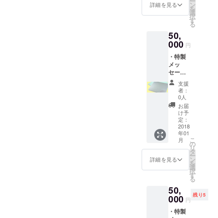
ー
・特製
ン
詳細を見る
均賃金は障害者でない方の
を
クリア
す。 2.生活苦を和らげ
選
択
ホルダ
す
約2／3になります。 そし
る
る ・公的サポート(補助・
を1部差
50,
し上げ
て、定期的に医療費・診断
助成金、負担免除、障害年
ます。
000
円
書代が必要となります。役
・設立
金等) 公的サポートの紹
・特製
協力リ
所の手続きが必要になりま
メッ
ストに
介、利用方法を、皆様に提
セージ
掲載し
す。 さて、それでも公的
入り珪
供し、生活苦を少しでも改
たしま
支援
藻土バ
す。 ・
サポートだけで足りるで
者：
善できるようになってもら
スマッ
設立完
0人
ト(速乾
しょうか? この仕組みの必
了報告
お届
うことを目指す。 ま
性抜
書を郵
け予
要性が少しでも伝われば良
群、洗
送いた
定：
た、行政機関に対し、現在
濯不要)
2018
しま
いのですが・・。 (行政で
年01
を2個差
の複雑な申請書や、申請主
す。 ・
こ
月
し上げ
サービ
の
もっと寄り添ってくれれば
リ
義の改善を継続的に訴えま
ます。
ス開始
タ
ー
・設立
問題ないのですが) ご支援
時に連
ン
詳細を見る
す。 ・共同の助け合いの
を
協力リ
絡いた
選
択
よろしくお願いします!!!
ストに
しま
す
仕組み 公的サポートや
る
掲載し
す。
50,
たしま
既存の生命保険ではカバー
残り5
す。 ・
000
円
できない部分について、共
設立完
・特製
了報告
同で助け合える仕組みを作