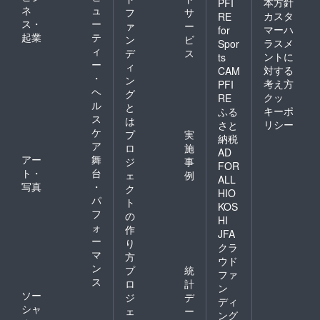
本方針
PFI
ネ
ュ
フ
サ
カスタ
RE
ス・
ー
ァ
ー
マーハ
for
起業
テ
ン
ビ
ラスメ
Spor
ィ
デ
ス
ントに
ts
ー
ィ
対する
CAM
・
ン
考え方
PFI
ヘ
グ
クッ
RE
ル
と
キーポ
ふる
ス
は
リシー
さと
ケ
プ
実
納税
ア
ロ
施
AD
アー
舞
ジ
事
FOR
ト・
台
ェ
例
ALL
写真
・
ク
HIO
パ
ト
KOS
フ
の
HI
ォ
作
JFA
ー
り
クラ
マ
方
ウド
ン
プ
統
ファ
ス
ロ
計
ン
ソー
ジ
デ
ディ
シャ
ェ
ー
ング