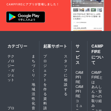
カテゴリー
起案サポート
サ
CAMP
ー
FIRE
テク
ま
プ
ス
ビ
につい
ノロ
ち
ロ
タ
ス
て
ジー
づ
ジ
ッ
・ガ
く
ェ
フ
CAM
CAMP
ジェ
り
ク
に
PFI
FIREと
ット
・
ト
相
RE
は
地
を
談
CAM
あんし
域
作
す
PFI
ん・安
活
る
る
RE
全への
性
資
コ
取り組
化
料
ミュ
み
プロ
音
請
ニ
ニュー