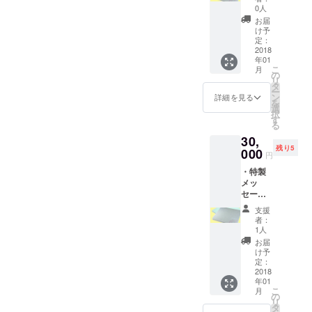
スマッ
しま
0人
中であるという方が４人に
ト(速乾
性 以下のような方向性で動
す。
お届
性抜
け予
１人います。 それでも、
きます。 1.病気・障害にな
群、洗
定：
濯不要)
2018
あなたには無関係と言い切
らないための予防につい
年01
を1個差
こ
月
れますか? Q3.障害者になっ
し上げ
の
て ・労務関係知識の展
リ
ます。
タ
ても雇用して貰えるし、賃
ー
・設立
開 長時間労働、未払賃
ン
詳細を見る
を
協力リ
選
金だってそれなりに貰える
択
金等、ストレスを増長する
ストに
す
る
掲載し
でしょ。 A3.いいえ。 まず
内容について、皆様に提供
30,
たしま
は、以下の企業へのアン
残り5
す。 ・
000
し、健康を害さないように
円
設立完
ケート結果(政府統計)をご覧
・特製
了報告
なってもらえることを目指
メッ
書を郵
下さい。 今後以下の障害
す。 ・保険関係知識の展
セージ
送いた
入り珪
しま
者を雇用したいかしたくな
支援
開 健康保険に代表され
藻土バ
す。 ・
者：
いか。 つまり、障害者
スマッ
サービ
1人
る社会保険制度について、
ト(速乾
ス開始
お届
雇用率の達成のために渋々
性抜
時に連
正しい内容を皆様に提供
け予
群、洗
絡いた
定：
雇用はするかもしれないけ
し、給与天引き分の意義を
濯不要)
2018
しま
年01
を1個差
す。
ど、実際は不要だと思って
知ることによりストレスを
こ
月
し上げ
の
リ
いるのです。 また、平
ます。
タ
軽減してもらうことを目指