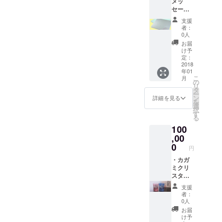
メッ
書を郵
セージ
送いた
成することを目指す。 3.社
入り珪
しま
支援
藻土バ
す。 ・
会との交流 ・障害当事
者：
スマッ
サービ
0人
者、家族同士の交流 障
ト(速乾
ス開始
お届
性抜
時に連
け予
害を持っている方本人、ま
群、洗
絡いた
定：
濯不要)
2018
しま
たはそのご家族の方同士の
年01
を2個差
す。
こ
月
し上げ
交流会し、ストレスを軽
の
リ
ます。
タ
ー
減、社会との接点を持って
・特製
ン
詳細を見る
を
クリア
選
もらうことを目指します。
択
ホルダ
す
る
を1部差
・勉強会の開催 専門
100
し上げ
ます。
,00
家の方を招き、講義、ワー
・設立
0
円
クショップ形式等で、知識
協力リ
ストに
・カガ
を深める会を開催すること
掲載し
ミクリ
たしま
スタル
により、社会との接点を持
す。 ・
江戸切
支援
設立完
子 ペア
つきっかけを提供すること
者：
了報告
マイグ
0人
を目指します。 ブログにつ
書を郵
ラスを1
お届
送いた
組差し
け予
いて 上記方向性に沿った形