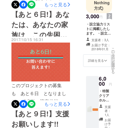
できない。 財力もないし、
Nothing
もっと見る
少人数(1000人未満)ではじ
方式)
組織を率いて世の中を変え
【あと６日!】あな
めていきます。当然、その
3,000
円
るような指導力もない。 そ
他の法律にも触れない範囲
たは、あなたの家
・設立協力リス
う考えている方、意外と多
で構築していく予定です。
トに掲載したし
族は、この先困る
ます。 ・設立完
いんではないでしょうか。
具体的な金額設定について
了報告書を郵送
2017/10/15 16:31
支援者：3人
特に、自身が困難にぶつ
いたします。 ・
ことが無いので
は、法人設立後に士業の方
お届け予定：
サービス開始時
こ
2018年01月
かったときに。 私もそうで
の
に連絡いたしま
と相談していきます。(個人
しょうか?
リ
タ
す。
した。 しかし、私は動き始
ー
ではそこまで相手にしてく
ン
詳細を見る
を
選
めました。 個人としてやれ
択
れないので) いままで、こ
す
る
ることをまずは行えばいい
のようなことで支援をため
6,0
のだと。 そして、同じよう
00
らわれていた方がいらっ
円
このプロジェクトの募集
に考えている人を巻き込ん
・特製
しゃれば、ぜひ、この機会
も あと６日 となりまし
クリア
でいけば、自然と大きな支
に支援を考えていただけれ
ホルダ
た。 「病気・障害状態に
もっと見る
を1部差
援ができるのではないか
支援
ばと存じます。
なった際の収入保障ができ
し上げ
者：
【あと９日!】支援
と。 ただ、個人の限界はす
ます。
1人
る仕組み」に対し、質問を
・設立
お届
ぐに来ました。 「信用」で
お願いします!!
協力リ
け予
いただいています。 Q1.病
ストに
定：