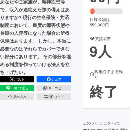
あなたやご家族が、精神疾患等
で、収入が途絶えた際の備えはあ
まちづくり・地域活性化
15%
りますか? 現行の生命保険・共済
目標金額は
制度において、重度の障害状態や
550,000円
CAMPFIRE for Social Good
CAMPFIRE Creation
長期の入院等になった場合の所得
CAMPFIREふるさと納税
machi-ya
コミュニティ
支援者数
保障はあります。 しかし、本当に
9
人
必要なのはそれらでカバーできな
い部分にあります。 その部分を埋
める制度を作っていける法人を立
募集終了まで残
ち上げたい。
り
ポスト
シェア
終了
LINEで送る
URLコピー
埋め込み
QRコード
このプロジェクトは、