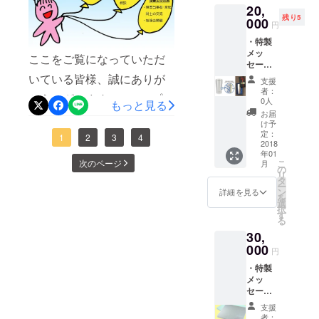
的な反応があります) 私もあ
資金が私にはありません。
20,
す。 ・
される状態になる確率なん
残り5
サービ
000
の手この手で支援にいたっ
なので、クラウドファン
円
ス開始
て0に近いのでは無いのか?
・特製
てもらおうとしております
時に連
ディングにて少しでもと思
A2.いいえ。 以下の統計を
メッ
絡いた
ここをご覧になっていただ
が、成果としては現れてお
い、集めています。 締め切
セージ
しま
ご覧になってもそう思われ
入りタ
す。
いている皆様、誠にありが
支援
りません。 是非、アドバイ
りは今週金曜日。 あと3日
ンブ
者：
ますか? ・精神疾患の場
とうございます。 このプロ
ラーを1
0人
ス等ございましたら、何な
後です。 現在パトロンに
もっと見る
個差し
合、毎年約４－５万人の方
お届
ジェクトも、残すところあ
上げま
りとご意見くださいませ。
なっていただいている方、
け予
が新たに休職を開始してい
す。 ・
定：
と11日となってしまいまし
1
2
3
4
よろしくお願いいたしま
SNSで協力してくださって
設立協
2018
ます。 ・休職期間は1年以
年01
力リス
た。 ここで、このプロジェ
す。
いる方、ブログを見てくだ
次のページ
こ
月
トに掲
の
下の企業が一番多く(22%)、
リ
クトの目指すところ、その
載した
タ
さっている方、コメントを
ー
しま
その期間が終わると退職と
ン
詳細を見る
方向性について、まとめて
を
す。 ・
くれる方、感謝しておりま
選
択
なってしまいます。 ・障
設立完
す
おきます。 このプロジェク
る
す。 そんな皆さんに 今一
了報告
害年金は取得しづらく、ま
30,
書を郵
トの目指すところ 下記、方
度お願いいたします。 この
送いた
000
た、審査に時間が6ヶ月～2
円
向性に沿った事業を展開す
しま
「思い」を、拡散、そして
・特製
す。 ・
年程度かかります。 ・精
る一般社団法人を設立する
メッ
サービ
支援していただけますよう
セージ
神障害者/身体障害者になっ
ス開始
こと。(法人格がないとでき
入り珪
お願いします。
時に連
支援
たタイミングは、雇用期間
藻土バ
絡いた
ないことが多いため) 方向
者：