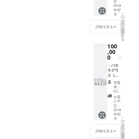
しま
上げま
定：
す。 ・
す。 ・
2018
で、試行錯誤状態ではあり
年02
サービ
設立協
こ
月
ス開始
力リス
ますが、該当する内容をブ
の
リ
時に連
トに掲
タ
ー
ログ化していってます。合
絡いた
載した
ン
詳細を見る
を
しま
しま
選
わせてご覧いただけると、
択
す。
す。 ・
す
る
設立完
もう少し具体的にご理解い
100
了報告
書を郵
,00
ただけるかと存じます。
送いた
0
円
・子どもの医療費助成
しま
す。 ・
・バカ
・管理職の残業代は不要
サービ
ラグラ
ス開始
ス（ア
です? ・特別児童扶養手
時に連
ルクー
支援
絡いた
ルイ
当について ・発達障害の
者：
しま
ヴ）を1
0人
子を持つ方への援助につい
す。
個差し
お届
上げま
け予
て ・自立支援医療制度(精
す。 ・
定：
設立協
2018
神通院医療費の公費負担)
年02
力リス
こ
月
トに掲
最後に 少しでもご賛同いた
の
リ
載した
タ
ー
だける場合は、シェア、ツ
しま
ン
詳細を見る
を
す。 ・
選
イート等していただき、ご
択