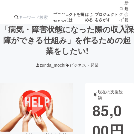
新
ロ
規
グ
会
プロジェクトを掲
はじ
プロジェクト
/
載するには
める
をさがす
イ
員
ン
登
「病気・障害状態になった際の収入保
録
障ができる仕組み」を作るための起
業をしたい!
人気のプロ
注目のリ
注目の新着プロ
募集終了が近いプ
もうすぐ公開
ジェクト
ターン
ジェクト
ロジェクト
されます
zunda_mochi
ビジネス・起業
アート・写真
音楽
現在の支援総
テクノロジー・ガジェット
ゲーム・サ
額
85,0
映像・映画
書籍・雑誌
00
円
ビジネス・起業
チャレンジ