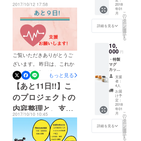
す。 個人の「信用」ほどあ
2017/10/12 17:58
掲載し
2018
気・障害状態になった者に
年01
たしま
てに、あらないものはない
こ
月
対し、寄付するということ?
す。 ・
の
リ
と。 とくに、金銭がからむ
設立完
タ
A1.考えている仕組みは、生
ー
了報告
ン
詳細を見る
と厄介なことになります。
を
書を郵
選
命保険のようなものですの
択
送いた
す
そこで、法人の設立を考え
る
しま
で、一生元気なままであれ
10,
す。 ・
ました。 この考えに同調し
ば結果として掛け捨てのよ
サービ
000
円
ご覧いただきありがとうご
てくれる方を巻き込んで行
ス開始
うな形になります。しか
・特製
時に連
ざいます。 昨日は、これか
けないかと。 そして、「信
マグ
絡いた
し、もし対象期間内に自身
カップ
しま
らの事業内容を纏めたモー
用」を得れないかと。 セミ
を1個差
もっと見る
す。
がその状態に該当すれば、
支援
し上げ
メントをツイッターで作成
ナー、交流会等を実施する
者：
【あと11日!!】こ
ます。
そこから給付を受けられま
4人
しました。 パトロンの皆
・設立
ことで、私が実在の人物で
お届
す。ですので、寄付ではな
協力リ
のプロジェクトの
け予
様、協力してくれている皆
あり、「信用」できる人物
ストに
定：
く、万が一の際の資金をみ
掲載し
2018
内容整理と、支援
様のおかげで、こういうプ
であることを証明し、ま
年01
たしま
んなで出し合い、プールし
こ
月
2017/10/10 10:45
す。 ・
の
ロジェクトが存在すること
た、法人という「信用力」
のお願い
リ
設立完
ておき、必要な際に必要な
タ
ー
は徐々に知れ渡ってきてい
了報告
も武器にならないかと。 た
ン
詳細を見る
を
方に給付するという仕組み
書を郵
選
択
るようです。(反論含め直接
だ、設立にあたって必要な
送いた
す
にする予定です。 Q2.給付
る
しま