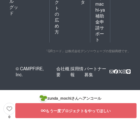
ル
ク
タ
mac
グッ
ト
hi-ya
ド
の
補助
広
金申
め
請サ
方
ポー
ト
「QRコード」は株式会社デンソーウェーブの登録商標です。
© CAMPFIRE,
会社概
採用情
パートナー
Inc.
要
報
募集
zunda_mochi
さんへアンコール
もう一度プロジェクトをやってほしい
0