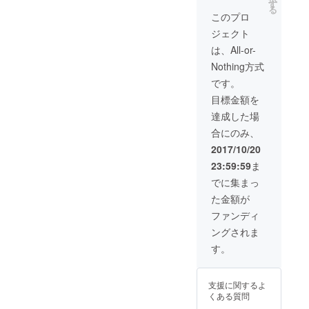
設立完
す
る
了報告
このプロ
協力いただける場合はパト
書を郵
ジェクト
送いた
ロンになっていただければ
しま
は、All-or-
と存じます。 このプロジェ
す。 ・
Nothing方式
サービ
クトはAll Or Nothing ですの
ス開始
です。
時に連
で、目標金額に達すること
目標金額を
絡いた
しま
ができないと何もできませ
達成した場
す。
合にのみ、
ん! どうかお力添えをお願
2017/10/20
いいたします。
23:59:59
ま
でに集まっ
た金額が
ファンディ
ングされま
す。
支援に関するよ
くある質問