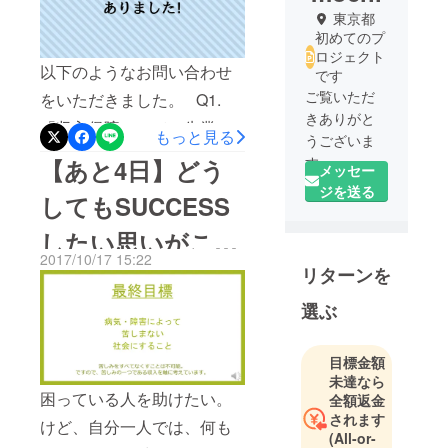
東京都
初めてのプ
ロジェクト
以下のようなお問い合わせ
です
ご覧いただ
をいただきました。 Q1.
きありがと
「収入保障」って、失業保
もっと見る
うございま
険や生活保護を含めたこと?
す。
【あと4日】どう
メッセー
A1.そういう公的支援が受け
ずんだ と
ジを送る
してもSUCCESS
申します。
られない方を対象に考えて
したい思いがここ
います。ただし、傷病手当
2017/10/17 15:22
金を受けられても収入が低
にある!
リターンを
下してしまう方も含めま
選ぶ
す。あくまでも「突然の病
気・障害」ですので。 Q2.
目標金額
このような仕組みは、法律
未達なら
困っている人を助けたい。
全額返金
にひっかかるのではないか?
されます
けど、自分一人では、何も
A2.保険業法の適用外となる
(All-or-