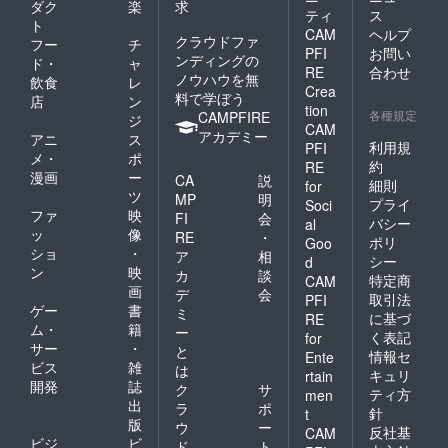
ダク
楽
求
ティ
ス
ト
CAM
ヘルプ
クラウドファ
フー
チ
PFI
お問い
ンディングの
ド・
ャ
RE
合わせ
ノウハウを無
飲食
レ
Crea
料で学ぼう
店
ン
tion
各種規定
CAMPFIRE
ジ
CAM
アカデミー
アニ
ス
利用規
PFI
メ・
ポ
約
RE
漫画
ー
CA
説
細則
for
ツ
MP
明
プライ
Soci
ファ
映
FI
会
バシー
al
ッ
像
RE
・
ポリ
Goo
ショ
・
ア
相
シー
d
ン
映
カ
談
特定商
CAM
画
デ
会
取引法
PFI
ゲー
書
ミ
に基づ
RE
ム・
籍
ー
く表記
for
サー
・
と
情報セ
Ente
ビス
雑
は
キュリ
rtain
開発
誌
ク
サ
ティ方
men
出
ラ
ポ
針
t
版
ウ
ー
反社基
CAM
ビジ
ビ
ド
ト