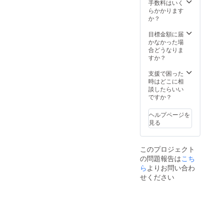
手数料はいく
らかかります
か？
目標金額に届
かなかった場
合どうなりま
すか？
支援で困った
時はどこに相
談したらいい
ですか？
ヘルプページを
見る
このプロジェクト
の問題報告は
こち
ら
よりお問い合わ
せください