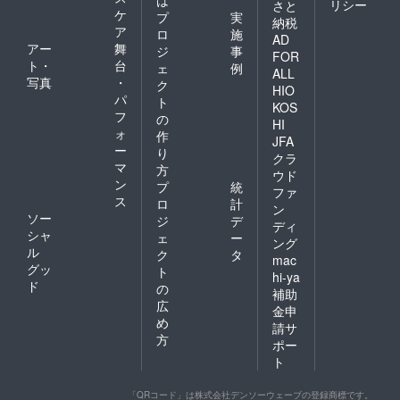
は
リシー
さと
ケ
プ
実
納税
ア
ロ
施
AD
アー
舞
ジ
事
FOR
ト・
台
ェ
例
ALL
写真
・
ク
HIO
パ
ト
KOS
フ
の
HI
ォ
作
JFA
ー
り
クラ
マ
方
ウド
ン
プ
統
ファ
ス
ロ
計
ン
ソー
ジ
デ
ディ
シャ
ェ
ー
ング
ル
ク
タ
mac
グッ
ト
hi-ya
ド
の
補助
広
金申
め
請サ
方
ポー
ト
「QRコード」は株式会社デンソーウェーブの登録商標です。