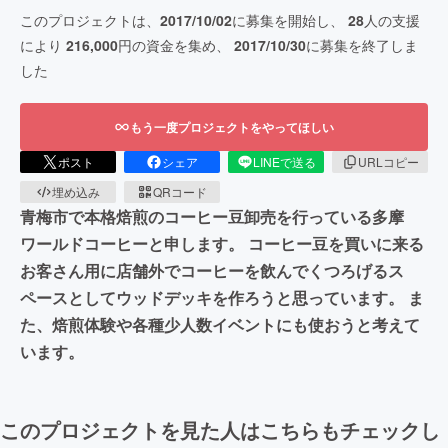
このプロジェクトは、
2017/10/02
に募集を開始し、
28
人の支援
により
216,000
円の資金を集め、
2017/10/30
に募集を終了しま
した
もう一度プロジェクトをやってほしい
ポスト
シェア
LINEで送る
URLコピー
埋め込み
QRコード
青梅市で本格焙煎のコーヒー豆卸売を行っている多摩
ワールドコーヒーと申します。 コーヒー豆を買いに来る
お客さん用に店舗外でコーヒーを飲んでくつろげるス
ペースとしてウッドデッキを作ろうと思っています。 ま
た、焙煎体験や各種少人数イベントにも使おうと考えて
います。
このプロジェクトを見た人はこちらもチェックし