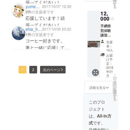
張ってください！
択
煎セッ
す
yumeneko83
2017/10/07 12:39
る
ト」を
2件
の支援者です
12,
使って
実際に
応援しています！頑
000
円
焙煎を
手網焙
体験し
shia_happy_pink
2017/10/06 23:22
煎体験
ていた
1件
の支援者です
講習会
だく講
＆懇親
コーヒー好きです。
習会を
支援
会
出来上
者：
妻と一緒に応援してい
（BBQ
がった
14人
）にご
ます。
ウッド
お届
招待し
デッキ
け予
ます 上
で開催
定：
記プラ
2018
しま
1
2
次のページ
年01
ンの後
す。 焙
こ
月
に懇親
煎のプ
の
リ
会を行
ロと一
タ
ー
いま
緒に焙
ン
詳細を見る
を
す。 是
煎体験
選
択
非、懇
をして
す
る
親会ま
みませ
このプロ
で楽し
んか？
ジェクト
んで
開催予
行って
定時
は、
All-In方
くださ
期：翌
式
です。
い。
年1月～
随時
目標金額に