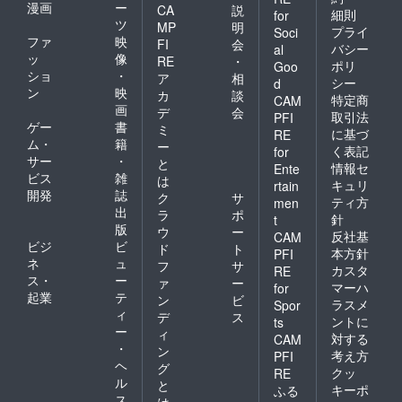
漫画
ー
CA
説
細則
for
ツ
MP
明
プライ
Soci
ファ
映
FI
会
バシー
al
ッ
像
RE
・
ポリ
Goo
ショ
・
ア
相
シー
d
ン
映
カ
談
特定商
CAM
画
デ
会
取引法
PFI
ゲー
書
ミ
に基づ
RE
ム・
籍
ー
く表記
for
サー
・
と
情報セ
Ente
ビス
雑
は
キュリ
rtain
開発
誌
ク
サ
ティ方
men
出
ラ
ポ
針
t
版
ウ
ー
反社基
CAM
ビジ
ビ
ド
ト
本方針
PFI
ネ
ュ
フ
サ
カスタ
RE
ス・
ー
ァ
ー
マーハ
for
起業
テ
ン
ビ
ラスメ
Spor
ィ
デ
ス
ントに
ts
ー
ィ
対する
CAM
・
ン
考え方
PFI
ヘ
グ
クッ
RE
ル
と
キーポ
ふる
ス