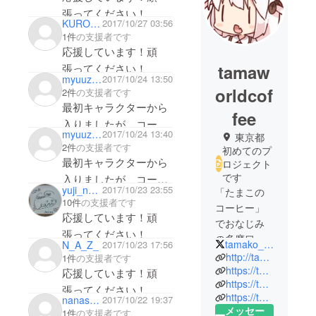
張ってください！
KURO0815
2017/10/27 03:56
1件
の支援者です
応援しています！頑
tamaw
張ってください！
myuuzuki
2017/10/24 13:50
orldcof
2件
の支援者です
最初キャラクターから
fee
入りましたが、コー
myuuzuki
2017/10/24 13:40
東京都
ヒーもとてもおいしく
2件
の支援者です
初めてのプ
てすっかりこれしか飲
最初キャラクターから
ロジェクト
まなくなってしまいま
です
入りましたが、コー
yuji_nyan
2017/10/23 23:55
した。これからもおい
「たまこの
ヒーもとてもおいしく
10件
の支援者です
コーヒー」
しいコーヒーをお願い
てすっかりこれしか飲
応援しています！頑
でおなじみ
します。
まなくなってしまいま
張ってください！
の多摩ワー
tamako_cafe
N_A_Z_
2017/10/23 17:56
した。これからもおい
ルドコー
http://tamaworldcoffee.com/
1件
の支援者です
しいコーヒーをお願い
ヒーです。
https://twitter.com/tamako_cafe
応援しています！頑
します。
https://twitter.com/shiasakura
張ってください！
https://twitter.com/pumony
nanashipro
2017/10/22 19:37
メッセー
1件
の支援者です