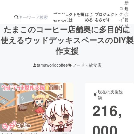
新
ロ
規
グ
会
プロジェクトを掲
はじ
プロジェクト
/
載するには
める
をさがす
イ
員
ン
登
たまこのコーヒー店舗奥に多目的に
録
使えるウッドデッキスペースのDIY製
作支援
人気のプロ
注目のリ
注目の新着プロ
募集終了が近いプ
もうすぐ公開
ジェクト
ターン
ジェクト
ロジェクト
されます
tamaworldcoffee
フード・飲食店
アート・写真
音楽
現在の支援総
テクノロジー・ガジェット
ゲーム・サ
額
216,
映像・映画
書籍・雑誌
000
ビジネス・起業
チャレンジ