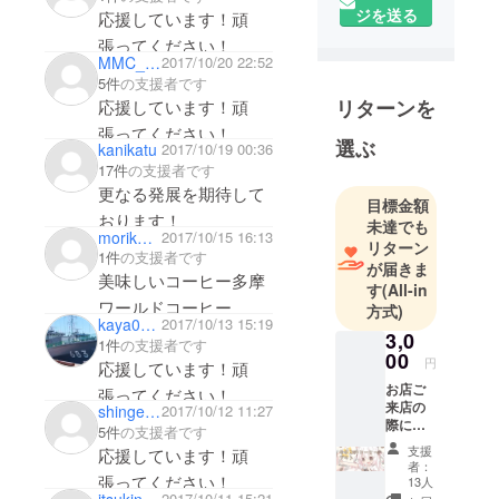
ジを送る
応援しています！頑
張ってください！
MMC_GREAT
2017/10/20 22:52
5件
の支援者です
リターンを
応援しています！頑
張ってください！
選ぶ
kanikatu
2017/10/19 00:36
17件
の支援者です
更なる発展を期待して
目標金額
おります！
未達でも
morikun25
2017/10/15 16:13
リターン
1件
の支援者です
が届きま
美味しいコーヒー多摩
す
(All-in
ワールドコーヒー
方式)
kaya0702
2017/10/13 15:19
3,0
1件
の支援者です
00
円
応援しています！頑
お店ご
張ってください！
来店の
shingen_mocchi
2017/10/12 11:27
際に目
5件
の支援者です
の前で
支援
応援しています！頑
コー
者：
ヒーを
張ってください！
13人
淹れて
itsukinohito
2017/10/11 15:21