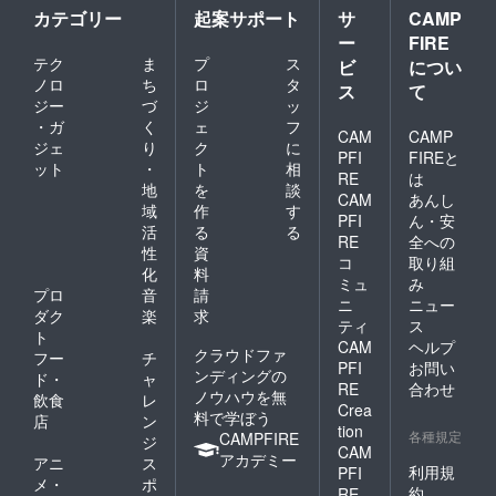
カテゴリー
起案サポート
サ
CAMP
ー
FIRE
テク
ま
プ
ス
ビ
につい
ノロ
ち
ロ
タ
ス
て
ジー
づ
ジ
ッ
・ガ
く
ェ
フ
CAM
CAMP
ジェ
り
ク
に
PFI
FIREと
ット
・
ト
相
RE
は
地
を
談
CAM
あんし
域
作
す
PFI
ん・安
活
る
る
RE
全への
性
資
コ
取り組
化
料
ミュ
み
プロ
音
請
ニ
ニュー
ダク
楽
求
ティ
ス
ト
CAM
ヘルプ
クラウドファ
フー
チ
PFI
お問い
ンディングの
ド・
ャ
RE
合わせ
ノウハウを無
飲食
レ
Crea
料で学ぼう
店
ン
tion
各種規定
CAMPFIRE
ジ
CAM
アカデミー
アニ
ス
利用規
PFI
メ・
ポ
約
RE