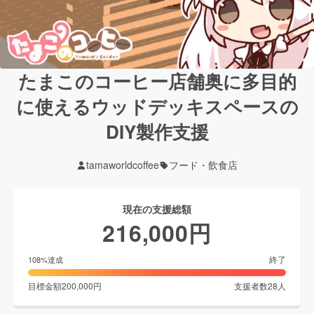
たまこのコーヒー店舗奥に多目的
に使えるウッドデッキスペースの
DIY製作支援
tamaworldcoffee
フード・飲食店
現在の支援総額
216,000
円
終了
108
%達成
目標金額
200,000
円
支援者数
28
人