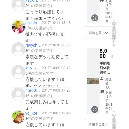
お届
お出し
け予
2件
の支援者です
しま
定：
こっそり応援してま
す。
2017
年11
デッキ
す！頑張ってくださ
こ
月
のどこ
alicefox76
2017/10/11 13:48
の
い！
リ
かに名
3件
の支援者です
タ
ー
前もし
ン
詳細を見る
微力ですが応援しま
を
くはお
選
択
す！
好きな
す
る
ravychan
2017/10/10 20:33
文字を
8,0
入れま
3件
の支援者です
す。 製
00
素敵なデッキ期待して
円
作記録
ます！
手網焙
の方も
jolly_short
2017/10/09 23:13
煎体験
活動報
講習会
3件
の支援者です
告とし
にご招
てお知
応援しています！頑
支援
待しま
らせす
者：
張ってください！
す 多摩
る予定
1人
horo0301
2017/10/09 17:26
ワール
です。
お届
ドコー
1件
の支援者です
け予
ヒーの
定：
完成楽しみに待ってま
通販で
2018
す！
年01
販売し
こ
vc_kor
2017/10/07 12:49
月
ている
の
作業頑張ってくださ
リ
3件
の支援者です
「はじ
タ
ー
い！
めての
応援しています！頑
ン
詳細を見る
を
手網焙
選