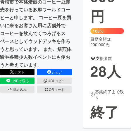
青梅市で本格焙煎のコーヒー豆卸
円
売を行っている多摩ワールドコー
まちづくり・地域活性化
ヒーと申します。 コーヒー豆を買
いに来るお客さん用に店舗外で
CAMPFIRE for Social Good
CAMPFIRE Creation
108%
コーヒーを飲んでくつろげるス
CAMPFIREふるさと納税
machi-ya
コミュニティ
目標金額は
ペースとしてウッドデッキを作ろ
200,000円
うと思っています。 また、焙煎体
験や各種少人数イベントにも使お
支援者数
28
人
うと考えています。
ポスト
シェア
LINEで送る
URLコピー
埋め込み
QRコード
募集終了まで残
り
終了