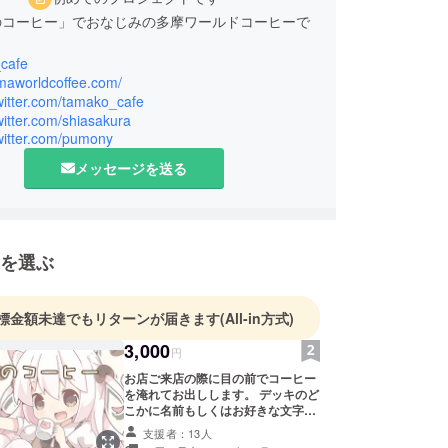
のコーヒー」でおなじみの多摩ワールドコーヒーで
cafe
amaworldcoffee.com/
twitter.com/tamako_cafe
twitter.com/shiasakura
twitter.com/pumony
メッセージを送る
を選ぶ
標金額未達でもリターンが届きます
(All-in方式)
3,000
円
お店ご来店の際に目の前でコーヒー
を淹れてお出しします。 デッキのど
こかに名前もしくはお好きな文字を
入れます。 製作記録の方も活動報告
支援者：13人
としてお知らせする予定です。