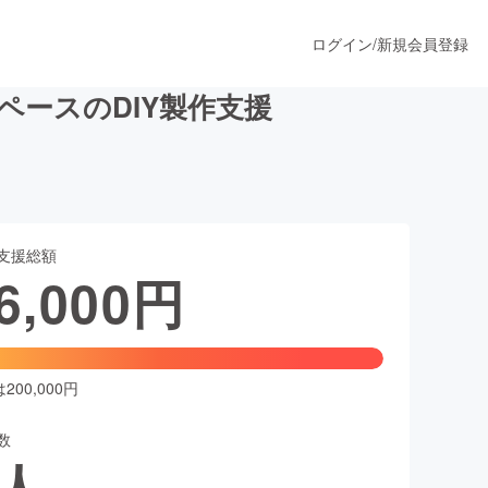
ログイン
/
新規会員登録
ースのDIY製作支援
うすぐ公開されます
支援総額
プロダクト
6,000
円
ファッション
スポーツ
00,000円
数
ア
ソーシャルグッド
人