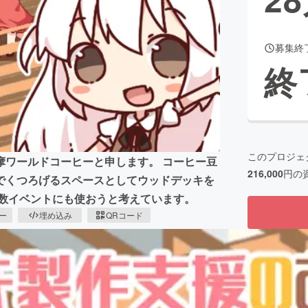
募集終
CAMPFIRE for Social Good
CAMPFIRE Creation
終
CAMPFIREふるさと納税
machi-ya
コミュニティ
このプロジェ
摩ワールドコーヒーと申します。 コーヒー豆
216,000
円の
でくつろげるスペースとしてウッドデッキを
人数イベントにも使おうと考えています。
ピー
埋め込み
QRコード