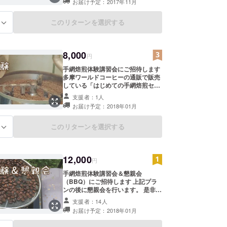
お届け予定：2017年11月
このリターンを選択する
る
8,000
円
手網焙煎体験講習会にご招待します
多摩ワールドコーヒーの通販で販売
している「はじめての手網焙煎セッ
ト」を 使って実際に焙煎を体験して
支援者：1人
いただく講習会を出来上がったウッ
お届け予定：2018年01月
ドデッキで開催します。 焙煎のプロ
と一緒に焙煎体験をしてみません
か？ 開催予定時期：翌年1月～随時
このリターンを選択する
る
12,000
円
手網焙煎体験講習会＆懇親会
（BBQ）にご招待します 上記プラ
ンの後に懇親会を行います。 是非、
懇親会まで楽しんで行ってくださ
支援者：14人
い。
お届け予定：2018年01月