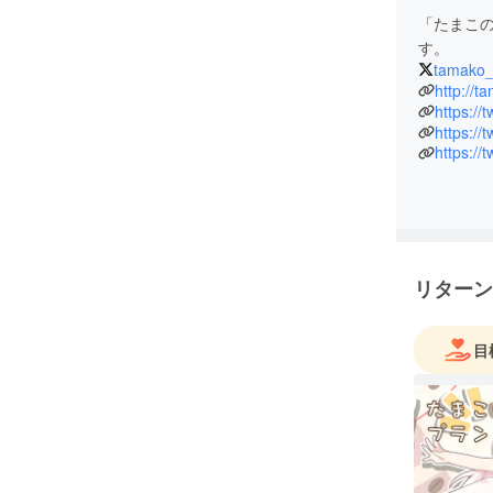
「たまこ
す。
tamako_
http://t
https://
https://
https://
リターン
目