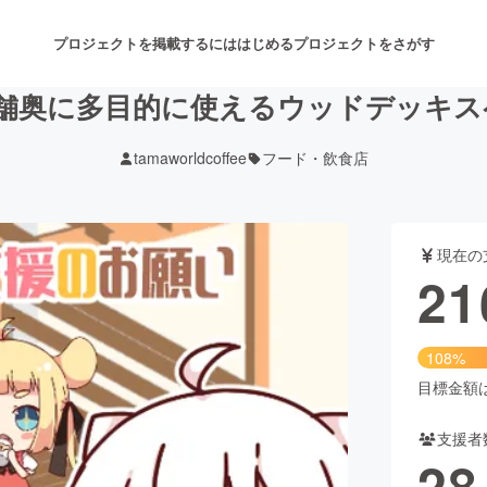
プロジェクトを掲載するには
はじめる
プロジェクトをさがす
舗奥に多目的に使えるウッドデッキスペ
tamaworldcoffee
フード・飲食店
注目のリターン
注目の新着プロジェクト
募集終了が近いプロジェクト
も
現在の
音楽
舞台・パフォーマンス
21
ゲーム・サービス開発
フード・飲食店
108%
書籍・雑誌出版
アニメ・漫画
目標金額は2
支援者
チャレンジ
ビューティー・ヘルスケ
28