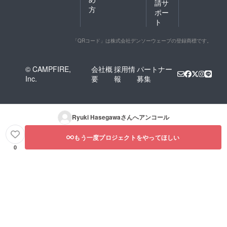
請サ
方
ポー
ト
「QRコード」は株式会社デンソーウェーブの登録商標です。
© CAMPFIRE,
会社概
採用情
パートナー
Inc.
要
報
募集
Ryuki Hasegawa
さんへアンコール
もう一度プロジェクトをやってほしい
0