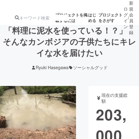
新
ロ
規
グ
会
プロジェクトを掲
はじ
プロジェクト
/
載するには
める
をさがす
イ
員
ン
登
「料理に泥水を使っている！？」
録
そんなカンボジアの子供たちにキレ
イな水を届けたい
人気のプロ
注目のリ
注目の新着プロ
募集終了が近いプ
もうすぐ公開
ジェクト
ターン
ジェクト
ロジェクト
されます
Ryuki Hasegawa
ソーシャルグッド
アート・写真
音楽
現在の支援総
テクノロジー・ガジェット
ゲーム・サ
額
203,
映像・映画
書籍・雑誌
000
ビジネス・起業
チャレンジ