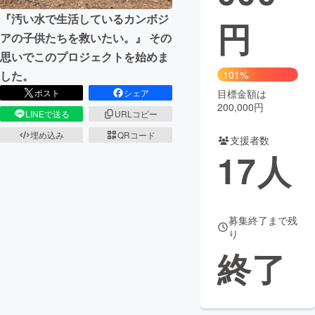
『汚い水で生活しているカンボジ
円
まちづくり・地域活性化
アの子供たちを救いたい。』 その
思いでこのプロジェクトを始めま
CAMPFIRE for Social Good
CAMPFIRE Creation
した。
101%
CAMPFIREふるさと納税
machi-ya
コミュニティ
ポスト
シェア
目標金額は
200,000円
LINEで送る
URLコピー
埋め込み
QRコード
支援者数
17
人
募集終了まで残
り
終了