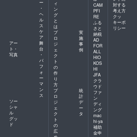
ー
ィ
対する
CAM
・
ン
考え方
PFI
ヘ
グ
クッ
RE
ル
と
キーポ
ふる
ス
は
リシー
さと
ケ
プ
実
納税
ア
ロ
施
AD
アー
舞
ジ
事
FOR
ト・
台
ェ
例
ALL
写真
・
ク
HIO
パ
ト
KOS
フ
の
HI
ォ
作
JFA
ー
り
クラ
マ
方
ウド
ン
プ
統
ファ
ス
ロ
計
ン
ソー
ジ
デ
ディ
シャ
ェ
ー
ング
ル
ク
タ
mac
グッ
ト
hi-ya
ド
の
補助
広
金申
め