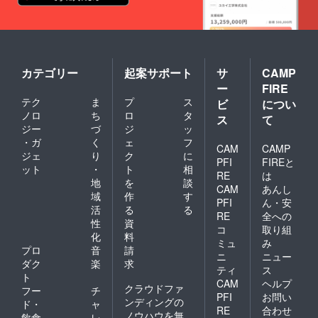
カテゴリー
起案サポート
サ
CAMP
ー
FIRE
テク
ま
プ
ス
ビ
につい
ノロ
ち
ロ
タ
ス
て
ジー
づ
ジ
ッ
・ガ
く
ェ
フ
CAM
CAMP
ジェ
り
ク
に
PFI
FIREと
ット
・
ト
相
RE
は
地
を
談
CAM
あんし
域
作
す
PFI
ん・安
活
る
る
RE
全への
性
資
コ
取り組
化
料
ミュ
み
プロ
音
請
ニ
ニュー
ダク
楽
求
ティ
ス
ト
CAM
ヘルプ
クラウドファ
フー
チ
PFI
お問い
ンディングの
ド・
ャ
RE
合わせ
ノウハウを無
飲食
レ