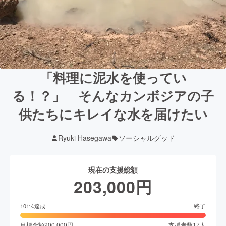
「料理に泥水を使ってい
る！？」 そんなカンボジアの子
供たちにキレイな水を届けたい
Ryuki Hasegawa
ソーシャルグッド
現在の支援総額
203,000
円
終了
101
%達成
目標金額
200,000
円
支援者数
17
人