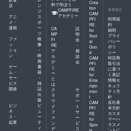
Crea
料で学ぼう
店
ン
tion
各種規定
CAMPFIRE
ジ
CAM
アカデミー
アニ
ス
利用規
PFI
メ・
ポ
約
RE
漫画
ー
CA
説
細則
for
ツ
MP
明
プライ
Soci
ファ
映
FI
会
バシー
al
ッ
像
RE
・
ポリ
Goo
ショ
・
ア
相
シー
d
ン
映
カ
談
特定商
CAM
画
デ
会
取引法
PFI
ゲー
書
ミ
に基づ
RE
ム・
籍
ー
く表記
for
サー
・
と
情報セ
Ente
ビス
雑
は
キュリ
rtain
開発
誌
ク
サ
ティ方
men
出
ラ
ポ
針
t
版
ウ
ー
反社基
CAM
ビジ
ビ
ド
ト
本方針
PFI
ネ
ュ
フ
サ
カスタ
RE
ス・
ー
ァ
ー
マーハ
for
起業
テ
ン
ビ
ラスメ
Spor
ィ
デ
ス
ントに
ts