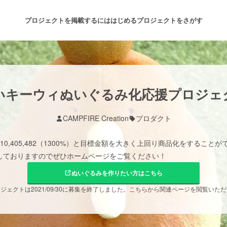
プロジェクトを掲載するには
はじめる
プロジェクトをさがす
注目のリターン
注目の新着プロジェクト
募集終了が近いプロジェクト
も
いキーウィぬいぐるみ化応援プロジェ
CAMPFIRE Creation
プロダクト
音楽
舞台・パフォーマンス
0,405,482（1300%）と目標金額を大きく上回り商品化をすること
ゲーム・サービス開発
フード・飲食店
しておりますのでぜひホームページをご覧ください！
ぬいぐるみを作りたい方はこちら
書籍・雑誌出版
アニメ・漫画
ジェクトは2021/09/30に募集を終了しました。こちらから関連ページを閲覧いた
チャレンジ
ビューティー・ヘルスケ