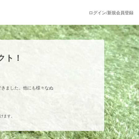
ログイン
/
新規会員登録
うすぐ公開されます
クト！
プロダクト
ができました。他にも様々なぬ
ファッション
スポーツ
だけます。
ア
ソーシャルグッド