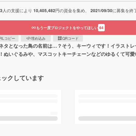
73
人の支援により
10,405,482
円の資金を集め、
2021/09/30
に募集を終
もう一度プロジェクトをやってほしい
64
RLコピー
埋め込み
QRコード
タとなった鳥の名前は…？そう、キーウィです！イラストレーターき
！ぬいぐるみや、マスコットキーチェーンなどのゆるくて可愛
ェックしています