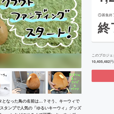
募集終
終
このプロジェ
10,405,482
円
タとなった鳥の名前は…？そう、キーウィで
INEスタンプで人気の「ゆるいキーウィ」グッズ