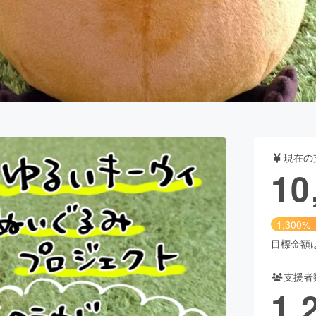
CAMPFIRE for Social Good
CAMPFIRE Creation
CAMPFIREふるさと納税
machi-ya
コミュニティ
現在の
10
1,300%
目標金額は8
支援者
1,