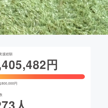
支援総額
,405,482
円
00,000円
数
273
人