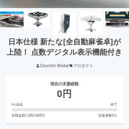
日本仕様 新たな[全自動麻雀卓]が
上陸！ 点数デジタル表示機能付き
Chunichi Shokai
プロダクト
現在の支援総額
0
円
終了
0
%達成
目標金額
1,260,000
円
支援者数
0
人