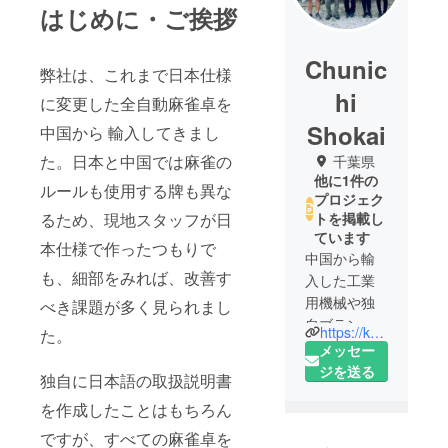
はじめに・ご挨拶
Chunic
弊社は、これまで日本仕様
hi
に変更した全自動麻雀卓を
Shokai
中国から 輸入してきまし
た。日本と中国では麻雀の
千葉県
他に1件の
ルールも使用する牌も異な
プロジェク
るため、現地スタッフが日
トを掲載し
ています
本仕様で作ったつもりで
中国から輸
も、細部をみれば、改善す
入した工業
用機械や独
べき課題が多く見られまし
自ブランド
https://koguya.com/
た。
(SELECT
メッセー
BIKE)の自転
ジを送る
独自に日本語の取扱説明書
車、全自動
を作成したことはもちろん
麻雀卓など
のネット通
ですが、すべての麻雀卓を