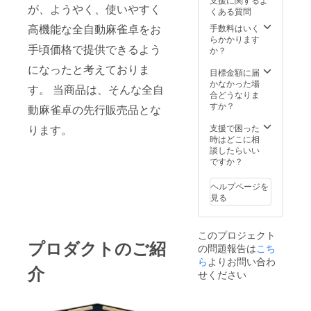
ません
が、ようやく、使いやすく
くある質問
こと、
ご了承
高機能な全自動麻雀卓をお
手数料はいく
くださ
らかかります
手頃価格で提供できるよう
い。
か？
になったと考えておりま
目標金額に届
かなかった場
す。 当商品は、そんな全自
合どうなりま
すか？
動麻雀卓の先行販売品とな
ります。
支援で困った
時はどこに相
談したらいい
ですか？
ヘルプページを
見る
このプロジェクト
プロダクトのご紹
の問題報告は
こち
ら
よりお問い合わ
介
せください