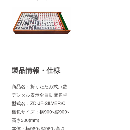
製品情報・仕様
商品名：折りたたみ式点数
デジタル表示全自動麻雀卓
型式名：ZD-JF-SILVER/C
梱包サイズ：横900×縦900×
高さ300(mm)
本体：横960×縦960×高さ