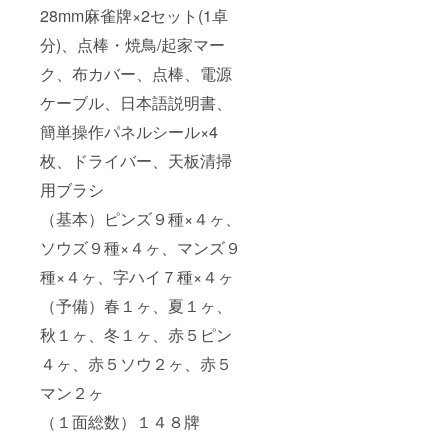
28mm麻雀牌×2セット(1卓
分)、点棒・焼鳥/起家マー
ク、布カバー、点棒、電源
ケーブル、日本語説明書、
簡単操作パネルシール×4
枚、ドライバー、天板清掃
用ブラシ
（基本）ピンズ９種×４ヶ、
ソウズ９種×４ヶ、マンズ９
種×４ヶ、字ハイ７種×４ヶ
（予備）春１ヶ、夏１ヶ、
秋１ヶ、冬１ヶ、赤５ピン
４ヶ、赤５ソウ２ヶ、赤５
マン２ヶ
（１面総数）１４８牌