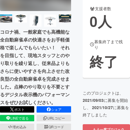
支援者数
まちづくり・地域活性化
0
人
CAMPFIRE for Social Good
CAMPFIRE Creation
コロナ禍、一般家庭でも高機能な
CAMPFIREふるさと納税
machi-ya
コミュニティ
全自動麻雀卓の快適さをお手軽価
募集終了まで残
格で楽しんでもらいたい！ それ
り
終了
を目指して、現地スタッフとのや
り取りを繰り返し、従来品よりも
さらに使いやすさを向上させた改
良型の全自動麻雀卓を完成させま
した。点棒のやり取りを不要とす
このプロジェクトは、
るデジタル表示機のパフォーマン
2021/09/03
に募集を開始
スをぜひお試しください。
し、
2021/10/27
に募集を
ポスト
シェア
終了しました
LINEで送る
URLコピー
埋め込み
QRコード
もう一度プロジェク