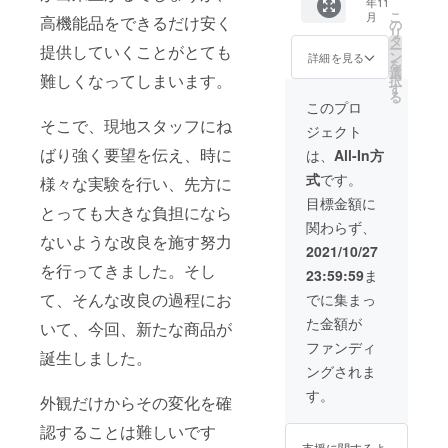
年11
SILVER/
こ
月
高機能品をできるだけ安く
大切にして
C 1台
の
リ
28mm
タ
ー
提供していくことがとても
麻雀牌
ン
詳細を見る
を
用ト
選
難しくなってしまいます。
択
レー 1
す
る
個 配送
このプロ
につい
そこで、現地スタッフにね
ジェクト
て：
プロ
ばり強く要望を伝え、時に
は、
All-In方
ジェク
式
です。
様々な実験を行い、先方に
ト終了
翌営業
目標金額に
とっても大きな負担になら
日以
関わらず、
降、千
ないような改良を施す努力
葉県よ
2021/10/27
り宅急
を行ってきました。そし
23:59:59
ま
便（ヤ
マト）
て、そんな改良の過程にお
でに集まっ
にて無
た金額が
料配
いて、今回、新たな商品が
送。 但
ファンディ
誕生しました。
し、沖
ングされま
縄県と
離島へ
す。
外観だけからその変化を確
の配送
は行っ
認することは難しいです
ており
支援に関するよ