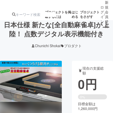
新
ロ
規
グ
会
プロジェクトを掲
はじ
プロジェクト
/
載するには
める
をさがす
イ
員
ン
登
日本仕様 新たな[全自動麻雀卓]が上
録
陸！ 点数デジタル表示機能付き
人気のプロ
注目のリ
注目の新着プロ
募集終了が近いプ
もうすぐ公開
Chunichi Shokai
プロダクト
ジェクト
ターン
ジェクト
ロジェクト
されます
アート・写真
音楽
現在の支援総
額
0
円
テクノロジー・ガジェット
ゲーム・サ
映像・映画
書籍・雑誌
0%
目標金額は
1,260,000円
ビジネス・起業
チャレンジ