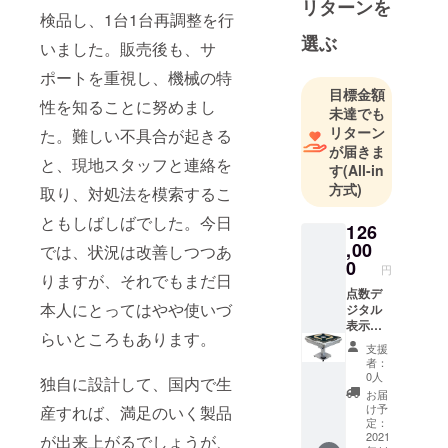
リターンを
販を主に手
検品し、1台1台再調整を行
掛けていま
選ぶ
いました。販売後も、サ
す。痒い所
に手が届く
ポートを重視し、機械の特
目標金額
商品に改良
性を知ることに努めまし
未達でも
すべく、国
リターン
た。難しい不具合が起きる
内スタッフ
が届きま
に加え、現
と、現地スタッフと連絡を
す
(All-in
地スタッフ
方式)
取り、対処法を模索するこ
がオンライ
ともしばしばでした。今日
ンで協力し
126
,00
では、状況は改善しつつあ
て、オリジ
0
円
ナル商品を
りますが、それでもまだ日
増やせるよ
点数デ
本人にとってはやや使いづ
ジタル
うに日々頑
表示機
らいところもあります。
張っていま
能付
支援
き 折
す。試験的
者：
りたた
0人
独自に設計して、国内で生
な輸入・テ
み式全
お届
スト販売な
自動麻
け予
産すれば、満足のいく製品
雀卓
定：
ど、チャレ
ZD-JF-
2021
が出来上がるでしょうが、
ンジ精神を