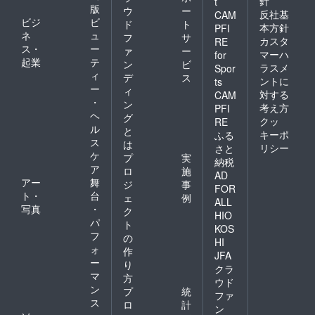
針
t
版
ウ
ー
反社基
CAM
ビジ
ビ
ド
ト
本方針
PFI
ネ
ュ
フ
サ
カスタ
RE
ス・
ー
ァ
ー
マーハ
for
起業
テ
ン
ビ
ラスメ
Spor
ィ
デ
ス
ントに
ts
ー
ィ
対する
CAM
・
ン
考え方
PFI
ヘ
グ
クッ
RE
ル
と
キーポ
ふる
ス
は
リシー
さと
ケ
プ
実
納税
ア
ロ
施
AD
アー
舞
ジ
事
FOR
ト・
台
ェ
例
ALL
写真
・
ク
HIO
パ
ト
KOS
フ
の
HI
ォ
作
JFA
ー
り
クラ
マ
方
ウド
ン
プ
統
ファ
ス
ロ
計
ン