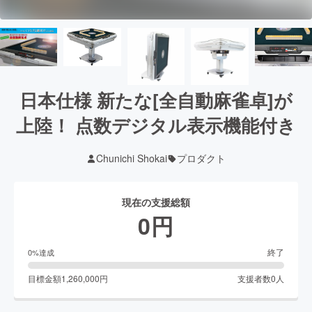
日本仕様 新たな[全自動麻雀卓]が
上陸！ 点数デジタル表示機能付き
Chunichi Shokai
プロダクト
現在の支援総額
0
円
終了
0
%達成
目標金額
1,260,000
円
支援者数
0
人