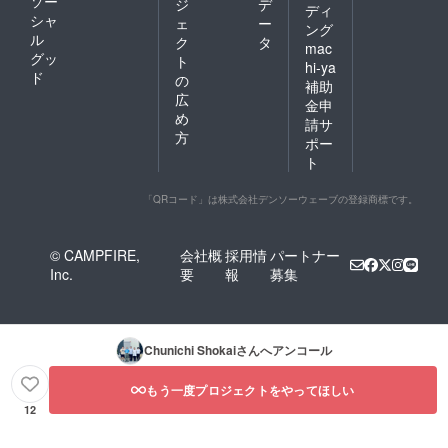
ソー
ジ
デ
ディ
シャ
ェ
ー
ング
ル
ク
タ
mac
グッ
ト
hi-ya
ド
の
補助
広
金申
め
請サ
方
ポー
ト
「QRコード」は株式会社デンソーウェーブの登録商標です。
© CAMPFIRE,
会社概
採用情
パートナー
Inc.
要
報
募集
Chunichi Shokai
さんへアンコール
もう一度プロジェクトをやってほしい
12