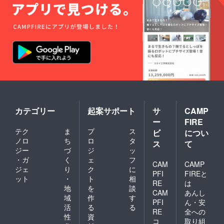
カテゴリー
起案サポート
サ
CAMP
ー
FIRE
テク
ま
プ
ス
ビ
につい
ノロ
ち
ロ
タ
ス
て
ジー
づ
ジ
ッ
・ガ
く
ェ
フ
CAM
CAMP
ジェ
り
ク
に
PFI
FIREと
ット
・
ト
相
RE
は
地
を
談
CAM
あんし
域
作
す
PFI
ん・安
活
る
る
RE
全への
性
資
コ
取り組