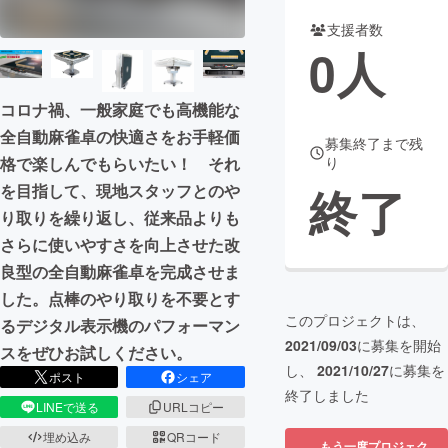
支援者数
まちづくり・地域活性化
0
人
CAMPFIRE for Social Good
CAMPFIRE Creation
コロナ禍、一般家庭でも高機能な
CAMPFIREふるさと納税
machi-ya
コミュニティ
全自動麻雀卓の快適さをお手軽価
募集終了まで残
格で楽しんでもらいたい！ それ
り
終了
を目指して、現地スタッフとのや
り取りを繰り返し、従来品よりも
さらに使いやすさを向上させた改
良型の全自動麻雀卓を完成させま
した。点棒のやり取りを不要とす
このプロジェクトは、
るデジタル表示機のパフォーマン
2021/09/03
に募集を開始
スをぜひお試しください。
し、
2021/10/27
に募集を
ポスト
シェア
終了しました
LINEで送る
URLコピー
埋め込み
QRコード
もう一度プロジェク