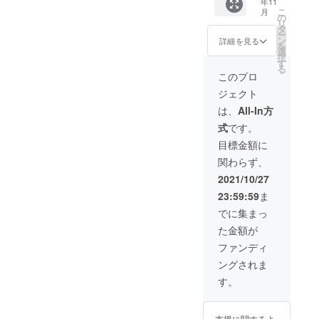
年11
SILVER/
こ
月
大切にして
C 1台
の
リ
28mm
タ
ー
麻雀牌
ン
詳細を見る
を
用ト
選
択
レー 1
す
る
個 配送
このプロ
につい
ジェクト
て：
プロ
は、
All-In方
ジェク
式
です。
ト終了
翌営業
目標金額に
日以
関わらず、
降、千
葉県よ
2021/10/27
り宅急
23:59:59
ま
便（ヤ
マト）
でに集まっ
にて無
た金額が
料配
送。 但
ファンディ
し、沖
ングされま
縄県と
離島へ
す。
の配送
は行っ
ており
支援に関するよ