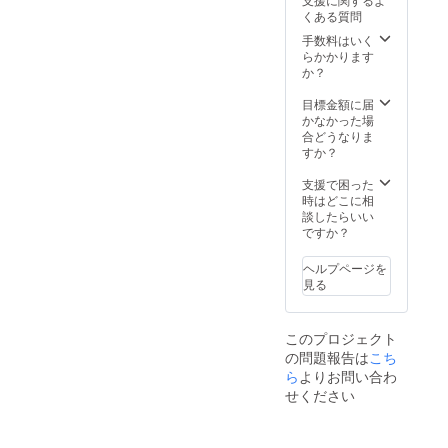
ません
くある質問
こと、
ご了承
手数料はいく
くださ
らかかります
い。
か？
目標金額に届
かなかった場
合どうなりま
すか？
支援で困った
時はどこに相
談したらいい
ですか？
ヘルプページを
見る
このプロジェクト
の問題報告は
こち
ら
よりお問い合わ
せください