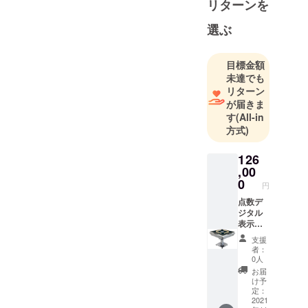
リターンを
販を主に手
掛けていま
選ぶ
す。痒い所
に手が届く
目標金額
商品に改良
未達でも
すべく、国
リターン
内スタッフ
が届きま
に加え、現
す
(All-in
地スタッフ
方式)
がオンライ
ンで協力し
126
,00
て、オリジ
0
円
ナル商品を
増やせるよ
点数デ
ジタル
うに日々頑
表示機
張っていま
能付
支援
き 折
す。試験的
者：
りたた
0人
な輸入・テ
み式全
お届
スト販売な
自動麻
け予
雀卓
定：
ど、チャレ
ZD-JF-
2021
ンジ精神を