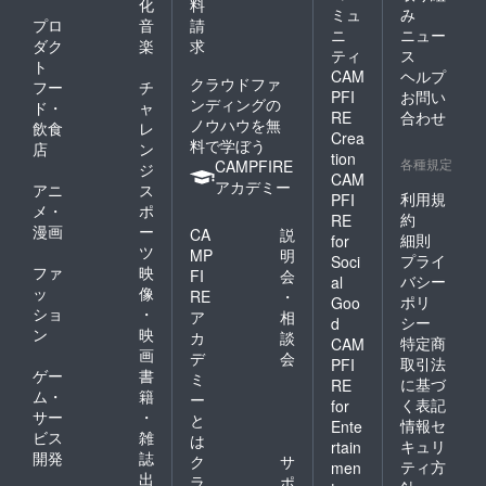
化
料
ミュ
み
プロ
音
請
ニ
ニュー
ダク
楽
求
ティ
ス
ト
CAM
ヘルプ
クラウドファ
フー
チ
PFI
お問い
ンディングの
ド・
ャ
RE
合わせ
ノウハウを無
飲食
レ
Crea
料で学ぼう
店
ン
tion
各種規定
CAMPFIRE
ジ
CAM
アカデミー
アニ
ス
利用規
PFI
メ・
ポ
約
RE
漫画
ー
CA
説
細則
for
ツ
MP
明
プライ
Soci
ファ
映
FI
会
バシー
al
ッ
像
RE
・
ポリ
Goo
ショ
・
ア
相
シー
d
ン
映
カ
談
特定商
CAM
画
デ
会
取引法
PFI
ゲー
書
ミ
に基づ
RE
ム・
籍
ー
く表記
for
サー
・
と
情報セ
Ente
ビス
雑
は
キュリ
rtain
開発
誌
ク
サ
ティ方
men
出
ラ
ポ