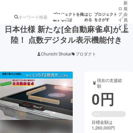
新
ロ
規
グ
会
プロジェクトを掲
はじ
プロジェクト
/
載するには
める
をさがす
イ
員
ン
登
日本仕様 新たな[全自動麻雀卓]が上
録
陸！ 点数デジタル表示機能付き
人気のプロ
注目のリ
注目の新着プロ
募集終了が近いプ
もうすぐ公開
Chunichi Shokai
プロダクト
ジェクト
ターン
ジェクト
ロジェクト
されます
アート・写真
音楽
現在の支援総
額
0
円
テクノロジー・ガジェット
ゲーム・サ
映像・映画
書籍・雑誌
0%
目標金額は
1,260,000円
ビジネス・起業
チャレンジ