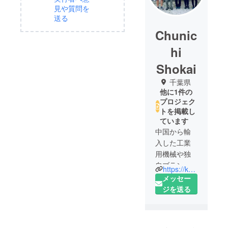
見や質問を
送る
Chunic
hi
Shokai
千葉県
他に1件の
プロジェク
トを掲載し
ています
中国から輸
入した工業
用機械や独
自ブランド
https://koguya.com/
(SELECT
メッセー
BIKE)の自転
ジを送る
車、全自動
麻雀卓など
のネット通