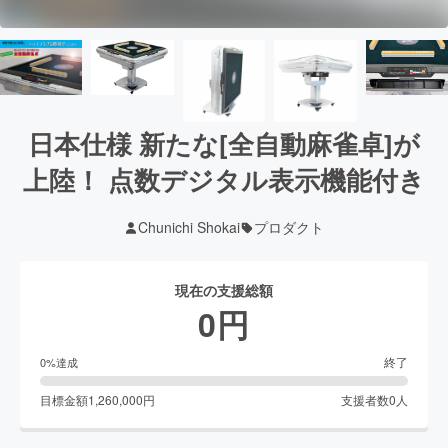
日本仕様 新たな[全自動麻雀卓]が
上陸！ 点数デジタル表示機能付き
Chunichi Shokai
プロダクト
現在の支援総額
0
円
終了
0
%達成
目標金額
1,260,000
円
支援者数
0
人