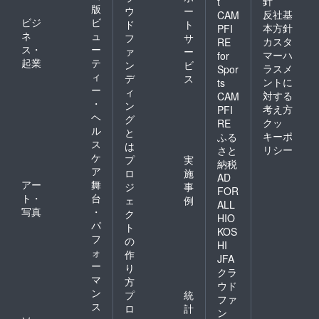
針
t
版
ウ
ー
反社基
CAM
ビジ
ビ
ド
ト
本方針
PFI
ネ
ュ
フ
サ
カスタ
RE
ス・
ー
ァ
ー
マーハ
for
起業
テ
ン
ビ
ラスメ
Spor
ィ
デ
ス
ントに
ts
ー
ィ
対する
CAM
・
ン
考え方
PFI
ヘ
グ
クッ
RE
ル
と
キーポ
ふる
ス
は
リシー
さと
ケ
プ
実
納税
ア
ロ
施
AD
アー
舞
ジ
事
FOR
ト・
台
ェ
例
ALL
写真
・
ク
HIO
パ
ト
KOS
フ
の
HI
ォ
作
JFA
ー
り
クラ
マ
方
ウド
ン
プ
統
ファ
ス
ロ
計
ン