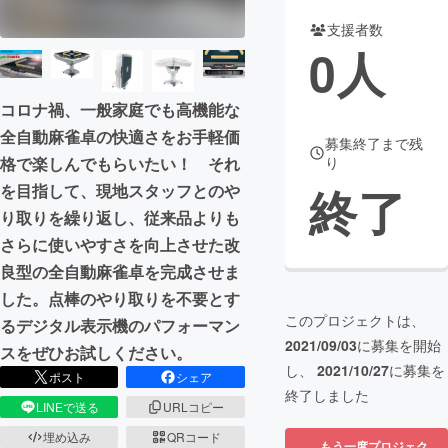
支援者数
まちづくり・地域活性化
0
人
CAMPFIRE for Social Good
CAMPFIRE Creation
コロナ禍、一般家庭でも高機能な
CAMPFIREふるさと納税
machi-ya
コミュニティ
全自動麻雀卓の快適さをお手軽価
募集終了まで残
格で楽しんでもらいたい！ それ
り
終了
を目指して、現地スタッフとのや
り取りを繰り返し、従来品よりも
さらに使いやすさを向上させた改
良型の全自動麻雀卓を完成させま
した。点棒のやり取りを不要とす
このプロジェクトは、
るデジタル表示機のパフォーマン
2021/09/03
に募集を開始
スをぜひお試しください。
し、
2021/10/27
に募集を
ポスト
シェア
終了しました
LINEで送る
URLコピー
埋め込み
QRコード
もう一度プロジェク