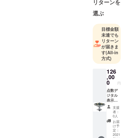
リターンを
販を主に手
掛けていま
選ぶ
す。痒い所
に手が届く
目標金額
商品に改良
未達でも
すべく、国
リターン
内スタッフ
が届きま
に加え、現
す
(All-in
地スタッフ
方式)
がオンライ
ンで協力し
126
,00
て、オリジ
0
円
ナル商品を
増やせるよ
点数デ
ジタル
うに日々頑
表示機
張っていま
能付
支援
き 折
す。試験的
者：
りたた
0人
な輸入・テ
み式全
お届
スト販売な
自動麻
け予
雀卓
定：
ど、チャレ
ZD-JF-
2021
ンジ精神を