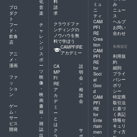
化
料
ミュ
み
プロ
音
請
ニ
ニュー
ダク
楽
求
ティ
ス
ト
CAM
ヘルプ
クラウドファ
フー
チ
PFI
お問い
ンディングの
ド・
ャ
RE
合わせ
ノウハウを無
飲食
レ
Crea
料で学ぼう
店
ン
tion
各種規定
CAMPFIRE
ジ
CAM
アカデミー
アニ
ス
利用規
PFI
メ・
ポ
約
RE
漫画
ー
CA
説
細則
for
ツ
MP
明
プライ
Soci
ファ
映
FI
会
バシー
al
ッ
像
RE
・
ポリ
Goo
ショ
・
ア
相
シー
d
ン
映
カ
談
特定商
CAM
画
デ
会
取引法
PFI
ゲー
書
ミ
に基づ
RE
ム・
籍
ー
く表記
for
サー
・
と
情報セ
Ente
ビス
雑
は
キュリ
rtain
開発
誌
ク
サ
ティ方
men
出
ラ
ポ