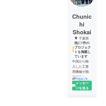
Chunic
hi
Shokai
千葉県
他に1件の
プロジェク
トを掲載し
ています
中国から輸
入した工業
用機械や独
自ブランド
https://koguya.com/
(SELECT
メッセー
BIKE)の自転
ジを送る
車、全自動
麻雀卓など
のネット通