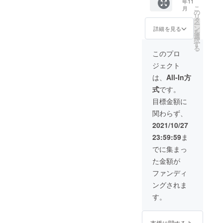
年11
SILVER/
こ
月
大切にして
C 1台
の
リ
28mm
タ
ー
麻雀牌
ン
詳細を見る
を
用ト
選
択
レー 1
す
る
個 配送
このプロ
につい
ジェクト
て：
プロ
は、
All-In方
ジェク
式
です。
ト終了
翌営業
目標金額に
日以
関わらず、
降、千
葉県よ
2021/10/27
り宅急
23:59:59
ま
便（ヤ
マト）
でに集まっ
にて無
た金額が
料配
送。 但
ファンディ
し、沖
ングされま
縄県と
離島へ
す。
の配送
は行っ
ており
支援に関するよ