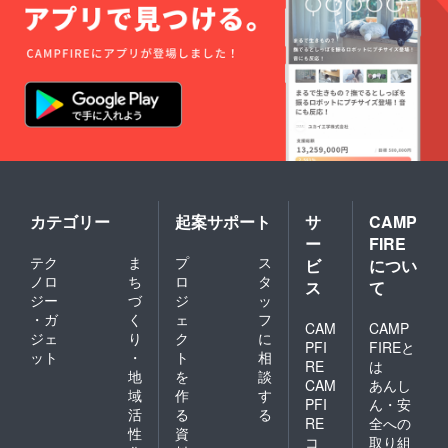
カテゴリー
起案サポート
サ
CAMP
ー
FIRE
テク
ま
プ
ス
ビ
につい
ノロ
ち
ロ
タ
ス
て
ジー
づ
ジ
ッ
・ガ
く
ェ
フ
CAM
CAMP
ジェ
り
ク
に
PFI
FIREと
ット
・
ト
相
RE
は
地
を
談
CAM
あんし
域
作
す
PFI
ん・安
活
る
る
RE
全への
性
資
コ
取り組