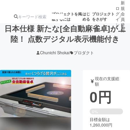
新
ロ
規
グ
会
プロジェクトを掲
はじ
プロジェクト
/
載するには
める
をさがす
イ
員
ン
登
日本仕様 新たな[全自動麻雀卓]が上
録
陸！ 点数デジタル表示機能付き
人気のプロ
注目のリ
注目の新着プロ
募集終了が近いプ
もうすぐ公開
Chunichi Shokai
プロダクト
ジェクト
ターン
ジェクト
ロジェクト
されます
アート・写真
音楽
現在の支援総
額
0
円
テクノロジー・ガジェット
ゲーム・サ
映像・映画
書籍・雑誌
0%
目標金額は
1,260,000円
ビジネス・起業
チャレンジ