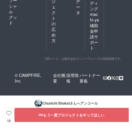
ソー
ジ
デ
ディ
シャ
ェ
ー
ング
ル
ク
タ
mac
グッ
ト
hi-ya
ド
の
補助
広
金申
め
請サ
方
ポー
ト
「QRコード」は株式会社デンソーウェーブの登録商標です。
© CAMPFIRE,
会社概
採用情
パートナー
Inc.
要
報
募集
Chunichi Shokai
さんへアンコール
もう一度プロジェクトをやってほしい
12