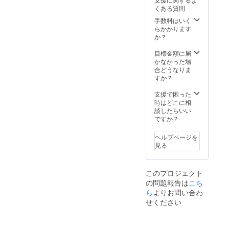
ません
くある質問
こと、
ご了承
手数料はいく
くださ
らかかります
い。
か？
目標金額に届
かなかった場
合どうなりま
すか？
支援で困った
時はどこに相
談したらいい
ですか？
ヘルプページを
見る
このプロジェクト
の問題報告は
こち
ら
よりお問い合わ
せください