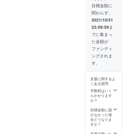
和梨,パ
ルコー
ク・
目標金額に
イナッ
ル度数
ソーダ
関わらず、
プルの
5~8%を
割がお
果汁を
予定 -
ススメ -
2021/10/31
使用 ア
Texture
保管方
23:59:59
ま
ルコー
桃,バナ
法 常温
ル度数
ナの
保管も
でに集まっ
5~8%を
ピュー
可能で
た金額が
予定 -
レとラ
すが、
Sour
イチ果
開栓後
ファンディ
Tune リ
汁を使
は要冷
ングされま
ンゴ,み
用 アル
蔵保存
かん果
コール
す。
汁と
度数
Secret
5~8%を
でもう1
予定 〇
支援に関するよ
種フ
共通 -お
くある質問
ルーツ
召し上
果汁を
がり方
手数料はいく
使用 ア
ロッ
らかかります
ルコー
ク・
か？
ル度数
ソーダ
5~8%を
割がお
目標金額に届
予定 -
ススメ -
かなかった場
Texture
保管方
合どうなりま
桃,バナ
法 冷蔵
すか？
ナの
保存推
ピュー
奨 常温
支援で困った