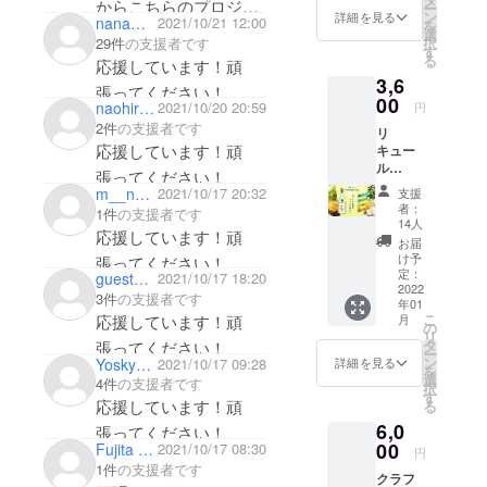
からこちらのプロジェ
ー
ン
詳細を見る
nanamimi
2021/10/21 12:00
を
クトを教えていただき
選
択
29件
の支援者です
す
ました！私も夫が酒販
る
応援しています！頑
3,6
店で働いているので、
張ってください！
00
naohirohara1952
2021/10/20 20:59
円
お酒の卸や酒造メー
2件
の支援者です
リ
カーさんのコロナ禍で
応援しています！頑
キュー
の大変さはお伺いして
ル
張ってください！
「Jump
います！少しですが支
m__nakao
2021/10/17 20:32
支援
iest
者：
1件
の支援者です
援できればと思いま
Hop」
14人
応援しています！頑
720ml 1
す！
お届
本 -
け予
張ってください！
Jumpie
定：
guest30e56c461924
2021/10/17 18:20
st Hop
2022
3件
の支援者です
年01
HOPを
こ
月
応援しています！頑
使用し
の
リ
た蒸留
タ
張ってください！
ー
酒に白
ン
Yoskywalker
2021/10/17 09:28
詳細を見る
を
ブドウ,
選
4件
の支援者です
択
和梨,パ
す
応援しています！頑
る
イナッ
6,0
プルの
張ってください！
果汁を
00
Fujita Charo
2021/10/17 08:30
円
使用 ア
1件
の支援者です
クラフ
ルコー