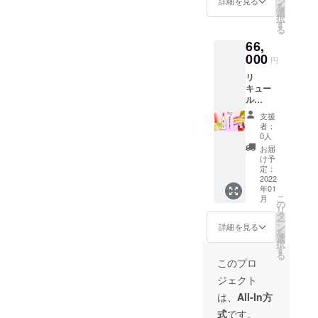
ン
詳細を見る
すが、
を
4本) -
かん果
選
開栓後
択
Jumpie
汁と
す
は要冷
る
st Hop
Secret
蔵保存 *
66,
HOPを
でもう1
お届け
使用し
000
種フ
は常温
円
た蒸留
ルーツ
便でお
リ
酒に白
果汁を
送りさ
キュー
ブドウ,
使用 ア
せて頂
ル
和梨,パ
ルコー
きま
720ml
イナッ
ル度数
す。
支援
24本
プルの
5~8%予
者：
(3種各8
果汁を
定 -
0人
本)
使用 ア
Texture
お届
(Jumpi
ルコー
桃,バナ
け予
est Hop
ル度数
定：
ナの
8本、
2022
5~8%を
ピュー
年01
Sour
予定 -
レとラ
こ
月
Tune 8
Sour
の
イチ果
リ
本、
Tune リ
タ
汁を使
ー
Texture
ンゴ,み
ン
用 アル
詳細を見る
を
8本) -
かん果
選
コール
択
Jumpie
汁と
す
度数
る
st Hop
Secret
5~8%予
このプロ
HOPを
でもう1
定 〇共
ジェクト
使用し
種フ
通 -お召
た蒸留
ルーツ
し上が
は、
All-In方
酒に白
果汁を
り方
式
です。
ブドウ,
使用 ア
ロッ