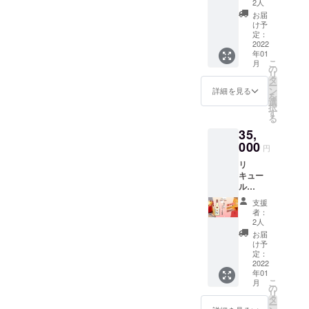
になる
5~8%を
2人
本)
ような
予定 -
お届
(Jumpi
チョイ
Texture
け予
est Hop
スをさ
定：
桃,バナ
2本、
2022
せて頂
ナの
年01
Sour
きま
ピュー
こ
月
Tune 2
す。 *店
の
レとラ
リ
本、
頭小売
タ
イチ果
ー
Texture
価格と
ン
汁を使
詳細を見る
を
2本) -
送料の
選
用 アル
択
Jumpie
合計で
す
コール
る
st Hop
10,000
度数
35,
HOPを
円以上
5~8%を
使用し
000
になる
予定 〇
円
た蒸留
セット
共通 -お
リ
酒に白
をセレ
召し上
キュー
ブドウ,
クト致
がり方
ル
和梨,パ
しま
ロッ
720ml
イナッ
す。 容
ク・
支援
12本
プルの
量：
ソーダ
者：
(3種4本
果汁を
330ml~
2人
割がお
ずつ)
使用 ア
473ml
ススメ -
お届
(Jumpi
ルコー
の間の
け予
保管方
est Hop
ル度数
定：
缶又は
法 冷蔵
4本、
2022
5~8%予
瓶ビー
保存推
年01
Sour
定 -
ル 〇保
奨 常温
こ
月
Tune 4
Sour
の
管方法
保管も
リ
本、
Tune リ
タ
要冷蔵
可能で
ー
Texture
ンゴ,み