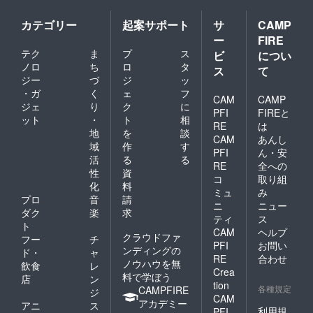
カテゴリー
起案サポート
サ
CAMP
ー
FIRE
テク
ま
プ
ス
ビ
につい
ノロ
ち
ロ
タ
ス
て
ジー
づ
ジ
ッ
・ガ
く
ェ
フ
CAM
CAMP
ジェ
り
ク
に
PFI
FIREと
ット
・
ト
相
RE
は
地
を
談
CAM
あんし
域
作
す
PFI
ん・安
活
る
る
RE
全への
性
資
コ
取り組
化
料
ミュ
み
プロ
音
請
ニ
ニュー
ダク
楽
求
ティ
ス
ト
CAM
ヘルプ
クラウドファ
フー
チ
PFI
お問い
ンディングの
ド・
ャ
RE
合わせ
ノウハウを無
飲食
レ
Crea
料で学ぼう
店
ン
tion
各種規定
CAMPFIRE
ジ
CAM
アカデミー
アニ
ス
利用規
PFI