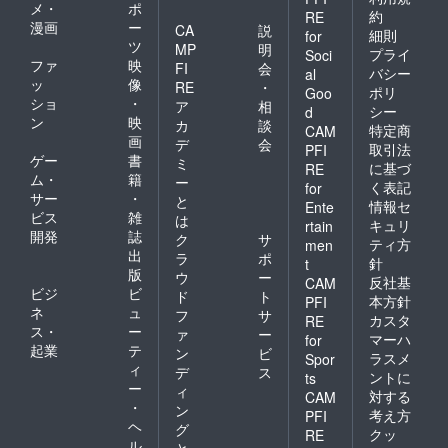
メ・
ポ
約
RE
漫画
ー
CA
説
細則
for
ツ
MP
明
プライ
Soci
ファ
映
FI
会
バシー
al
ッ
像
RE
・
ポリ
Goo
ショ
・
ア
相
シー
d
ン
映
カ
談
特定商
CAM
画
デ
会
取引法
PFI
ゲー
書
ミ
に基づ
RE
ム・
籍
ー
く表記
for
サー
・
と
情報セ
Ente
ビス
雑
は
キュリ
rtain
開発
誌
ク
サ
ティ方
men
出
ラ
ポ
針
t
版
ウ
ー
反社基
CAM
ビジ
ビ
ド
ト
本方針
PFI
ネ
ュ
フ
サ
カスタ
RE
ス・
ー
ァ
ー
マーハ
for
起業
テ
ン
ビ
ラスメ
Spor
ィ
デ
ス
ントに
ts
ー
ィ
対する
CAM
・
ン
考え方
PFI
ヘ
グ
クッ
RE
ル