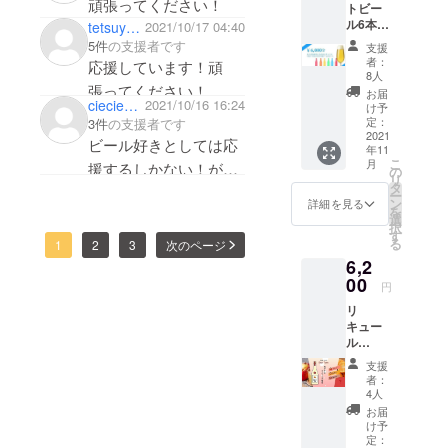
頑張ってください！
トビー
ル度数
ル6本お
tetsuya45
2021/10/17 04:40
5~8%を
任せ
予定 -お
5件
の支援者です
支援
セット
召し上
者：
応援しています！頑
＊苦手
がり方
8人
な味や
張ってください！
ロッ
お届
好きな
ciecie0420
2021/10/16 16:24
ク・
け予
味(スタ
ソーダ
定：
3件
の支援者です
イル)等
2021
割がお
ビール好きとしては応
年11
があれ
ススメ -
こ
月
援するしかない！がん
ば備考
保管方
の
リ
欄に記
法 冷蔵
タ
ばってください！
ー
入下さ
保存推
ン
詳細を見る
を
い。 無
奨 常温
選
択
い場合
保管も
す
る
1
2
3
次のページ
は、
可能で
6,2
「特に
すが、
無し」
00
開栓後
円
と記載
は要冷
リ
頂けば
蔵保存 *
キュー
味のバ
お届け
ル
リエー
は常温
720ml 2
ション
便でお
支援
本(Sour
が様々
送りさ
者：
Tune 1
になる
せて頂
4人
本、
ような
きま
お届
Texture
チョイ
す。
け予
1本) -
スをさ
定：