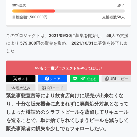
終了
38
%達成
目標金額
1,500,000
円
支援者数
58
人
このプロジェクトは、
2021/09/30
に募集を開始し、
58
人の支援
により
579,800
円の資金を集め、
2021/10/31
に募集を終了しま
した
もう一度プロジェクトをやってほしい
ポスト
シェア
LINEで送る
URLコピー
埋め込み
QRコード
緊急事態宣言等により飲食店向けに販売が出来なくな
り、十分な販売機会に恵まれずに廃棄処分対象となって
しまった樽詰めのクラフトビールを蒸留してリキュール
を造ることで、単に捨てられてしまうビールを減らして
販売事業者の損失を少しでもフォローしたい。