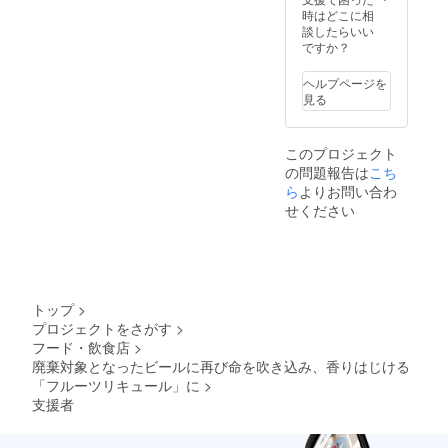
レとラ
保管も
時はどこに相
イチ果
可能で
談したらいい
汁を使
すが、
ですか？
用 アル
開栓後
コール
は要冷
ヘルプページを
度数
蔵保存 *
見る
5~8%を
お届け
予定 〇
は常温
共通 -お
便でお
このプロジェクト
召し上
送りさ
の問題報告は
こち
がり方
せて頂
ロッ
ら
よりお問い合わ
きま
ク・
す。
せください
ソーダ
割がお
ススメ -
保管方
法 冷蔵
保存推
トップ
>
奨 常温
プロジェクトをさがす
>
保管も
フード・飲食店
>
可能で
すが、
廃棄対象となったビールに再び命を吹き込み、香りはじける
開栓後
「フルーツリキュール」に
>
は要冷
支援者
蔵保存 *
お届け
は常温