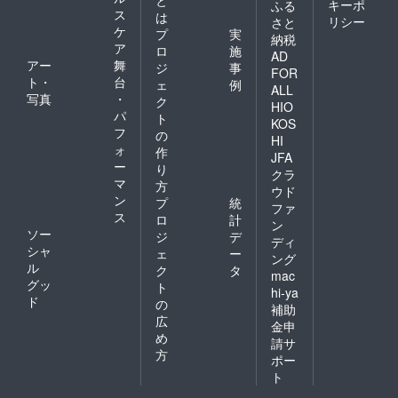
と
キーポ
ふる
ス
は
リシー
さと
ケ
プ
実
納税
ア
ロ
施
AD
アー
舞
ジ
事
FOR
ト・
台
ェ
例
ALL
写真
・
ク
HIO
パ
ト
KOS
フ
の
HI
ォ
作
JFA
ー
り
クラ
マ
方
ウド
ン
プ
統
ファ
ス
ロ
計
ン
ソー
ジ
デ
ディ
シャ
ェ
ー
ング
ル
ク
タ
mac
グッ
ト
hi-ya
ド
の
補助
広
金申
め
請サ
方
ポー
ト