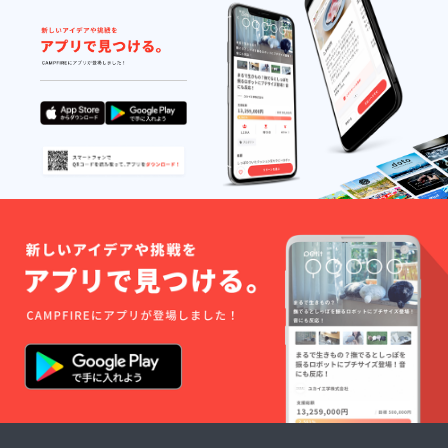
便でお
送りさ
せて頂
きま
す。