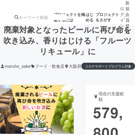
新
ロ
規
グ
会
プロジェクトを掲
はじ
プロジェクト
/
載するには
める
をさがす
イ
員
ン
登
廃棄対象となったビールに再び命を
録
吹き込み、香りはじける「フルーツ
リキュール」に
人気のプロ
注目のリ
注目の新着プロ
募集終了が近いプ
もうすぐ公開
ジェクト
ターン
ジェクト
ロジェクト
されます
maruho_sake
フード・飲食店
大阪府
コロナサポートプログラム対象
アート・写真
音楽
現在の支援総
テクノロジー・ガジェット
ゲーム・サ
額
579,
映像・映画
書籍・雑誌
800
ビジネス・起業
チャレンジ