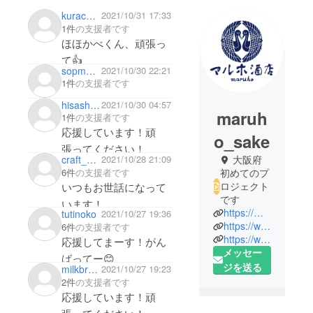
kurachan_9200
2021/10/31 17:33
1件
の支援者です
ほほかべくん、頑張っ
て👍
sopmocci
2021/10/30 22:21
1件
の支援者です
hisashikato28
2021/10/30 04:57
maruh
1件
の支援者です
応援しています！頑
o_sake
張ってください！
craft_yoshino
2021/10/28 21:09
大阪府
6件
の支援者です
初めてのプ
ロジェクト
いつもお世話になって
です
います！
https://maruho-sake.com/
tutinoko
2021/10/27 19:36
廃棄ビールの有効活
https://www.instagram.com/maruho311/
6件
の支援者です
用、応援してます！🍻
https://www.facebook.com/maruho.sake/
応援してまーす！がん
メッセー
🍻
ばってー😊
ジを送る
milkbread0924
2021/10/27 19:23
2件
の支援者です
応援しています！頑