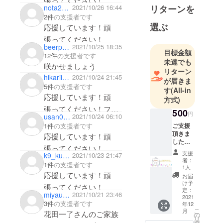
張ってください！
リターンを
nota2019
2021/10/26 16:44
2件
の支援者です
選ぶ
応援しています！頑
張ってください！
beerpaparazzi
2021/10/25 18:35
目標金額
12件
の支援者です
未達でも
咲かせましょう
リターン
hikariinoue
2021/10/24 21:45
が届きま
5件
の支援者です
す
(All-in
応援しています！頑
方式)
張ってください！フ
500
円
usan0209
2021/10/24 06:10
ルーツのお酒を味わう
1件
の支援者です
ご支援
のが楽しみです！
頂きま
応援しています！頑
した感
張ってください！
謝の気
支援
k9_kuwaji
2021/10/23 21:47
持ちと
者：
1件
の支援者です
併せて
1人
弊店の
応援しています！頑
お届
情報を
け予
張ってください！
メール
定：
miyauchi_it
2021/10/21 23:46
にてお
2021
3件
の支援者です
年12
送り致
こ
月
しま
花田一了さんのご家族
の
リ
す。
タ