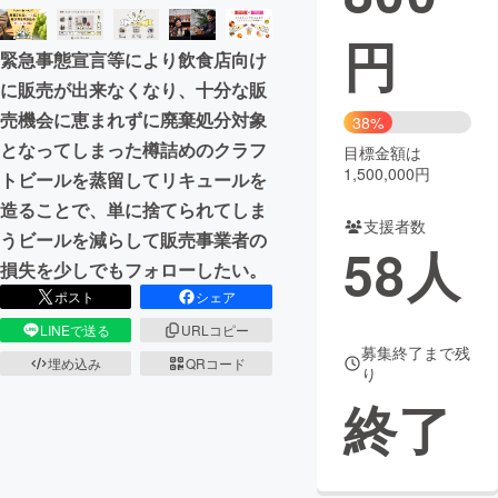
円
まちづくり・地域活性化
緊急事態宣言等により飲食店向け
に販売が出来なくなり、十分な販
CAMPFIRE for Social Good
CAMPFIRE Creation
売機会に恵まれずに廃棄処分対象
38%
CAMPFIREふるさと納税
machi-ya
コミュニティ
となってしまった樽詰めのクラフ
目標金額は
1,500,000円
トビールを蒸留してリキュールを
造ることで、単に捨てられてしま
支援者数
うビールを減らして販売事業者の
58
人
損失を少しでもフォローしたい。
ポスト
シェア
LINEで送る
URLコピー
募集終了まで残
埋め込み
QRコード
り
終了