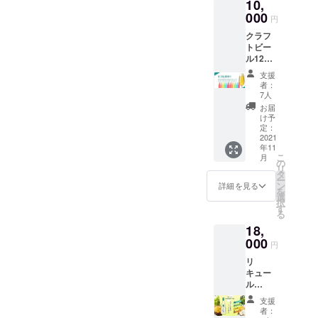
10,
st Hop
召し上
HOPを
000
がり方
円
使用し
ロッ
クラフ
た蒸留
ク・
トビー
酒に白
ソーダ
ル12本
ブドウ,
割がお
お任せ
和梨,パ
ススメ -
支援
セット
イナッ
保管方
者：
＊苦手
プルの
法 冷蔵
7人
な味や
果汁を
保存推
お届
好きな
使用 ア
奨 常温
け予
味(スタ
ルコー
定：
保管も
イル)等
2021
ル度数
可能で
年11
があれ
5~8%を
すが、
こ
月
ば備考
予定 -
の
開栓後
リ
欄に記
Sour
タ
は要冷
ー
入下さ
Tune リ
ン
蔵保存 *
詳細を見る
を
い。 無
ンゴ,み
選
お届け
択
い場合
かん果
す
は常温
る
は、
汁と
便でお
18,
「特に
Secret
送りさ
無し」
000
でもう1
せて頂
円
と記載
種フ
きま
リ
頂けば
ルーツ
す。
キュー
味のバ
果汁を
ル
リエー
使用 ア
720ml 6
ション
ルコー
支援
本 (3
が様々
ル度数
者：
種各2