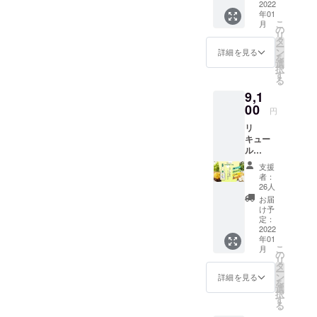
Sour
2022
せて頂
年01
Tune リ
きま
こ
月
ンゴ,み
す。 *店
の
リ
かん果
頭小売
タ
ー
汁と
価格と
ン
詳細を見る
を
Secret
送料の
選
択
でもう1
合計で
す
る
種フ
6000円
9,1
ルーツ
以上に
果汁を
00
なる
円
使用 ア
セット
リ
ルコー
をセレ
キュー
ル度数
クト致
ル
5~8%を
しま
720ml
予定 -
す。 容
支援
3本
Texture
量：
者：
各1種1
桃,バナ
330ml~
26人
本ず
ナの
473ml
お届
つ
ピュー
の間の
け予
(Jumpi
レとラ
定：
缶又は
est Hop
2022
イチ果
瓶ビー
年01
1本、
汁を使
ル 〇保
こ
月
Sour
用 アル
の
管方法
リ
Tune 1
コール
タ
要冷蔵
ー
本、
度数
ン
詳細を見る
を
Texture
5~8%を
選
択
1本) -
予定 〇
す
る
Jumpie
共通 -お