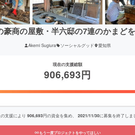
上の豪商の屋敷・半六邸の7連のかまど
Akemi Sugiura
ソーシャルグッド
愛知県
現在の支援総額
906,693
円
人の支援により
906,693
円の資金を集め、
2021/11/30
に募集を終了しま
もう一度プロジェクトをやってほしい