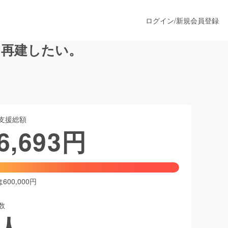
ログイン
/
新規会員登録
を再建したい。
うすぐ公開されます
支援総額
プロダクト
6,693
円
ファッション
スポーツ
00,000円
数
ア
ソーシャルグッド
人