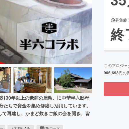
募集終
CAMPFIRE for Social Good
CAMPFIRE Creation
終
CAMPFIREふるさと納税
machi-ya
コミュニティ
このプロジェ
906,693
円の
築130年以上の豪商の屋敷、旧中埜半六邸母
自分たちで資金を集め修繕し活用しています。
して再建し、かまど炊きご飯の会を開き、皆
ピー
埋め込み
QRコード