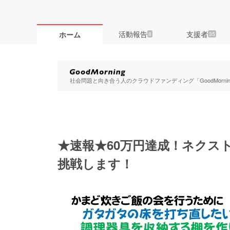
活動報告
支援者
ホーム
8
35
社会問題と向き合う人のクラウドファンディング「GoodMorn
★速報★60万円達成！ネクストゴ
挑戦します！