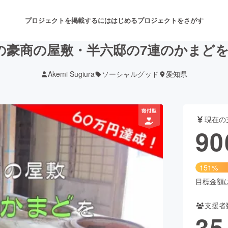
プロジェクトを掲載するには
はじめる
プロジェクトをさがす
上の豪商の屋敷・半六邸の7連のかまど
Akemi Sugiura
ソーシャルグッド
愛知県
注目のリターン
注目の新着プロジェクト
募集終了が近いプロジェクト
も
現在の
音楽
舞台・パフォーマンス
90
ゲーム・サービス開発
フード・飲食店
151%
書籍・雑誌出版
アニメ・漫画
目標金額は6
支援者
チャレンジ
ビューティー・ヘルスケ
35