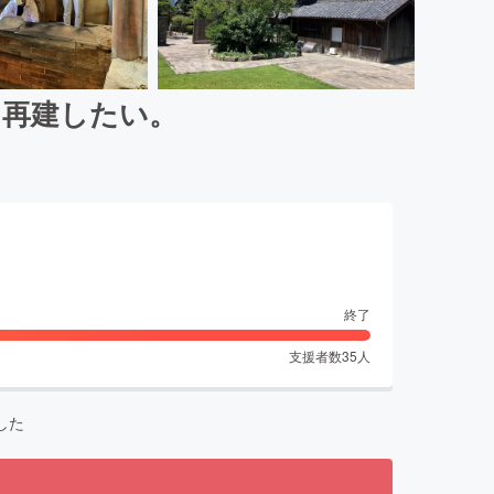
を再建したい。
終了
支援者数
35
人
した