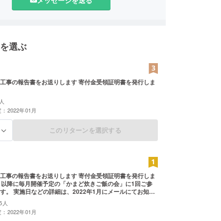
 半田市にある旧中埜半六邸取り壊し反対署名を展
提出
 内閣府のiSB公共未来塾受講
ロジェクト」がビジネスプランコンペで採
を選ぶ
 特定非営利活動法人半六コラボ設立
長、取り壊しを撤回
 旧中埜半六邸、リニューアルオープン
工事の報告書をお送りします 寄付金受領証明書を発行しま
 認定NPO法人取得
 登録有形文化財申請中
人
：2022年01月
このリターンを選択する
る
工事の報告書をお送りします 寄付金受領証明書を発行しま
年2月以降に毎月開催予定の「かまど炊きご飯の会」に1回ご参
す。 実施日などの詳細は、2022年1月にメールにてお知ら
参加に伴う交通費は参加者負担とさせていただきます。
5人
：2022年01月