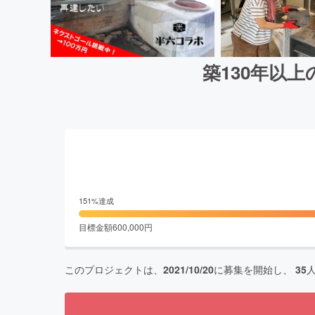
築130年以
151
%達成
目標金額
600,000
円
このプロジェクトは、
2021/10/20
に募集を開始し、
35