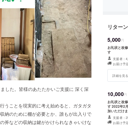
2010年
開、市に
2011年
「半六プ
リターン
択される
2012年
5,000
半田市
円
2015年
お礼状と改修
2018年
す
2021年
支援者：4
お届け予定
詳細を見
きました。皆様のあたたかいご支援に 深く深
10,000
円
お礼状と改修
行うことを現実的に考え始めると、ガタガタ
す 2022
加いただけま
収納のために棚が必要とか、誰もが出入りで
せします。 
支援者：2
の斧などの収納は鍵がかけられなきゃいけな
お届け予定