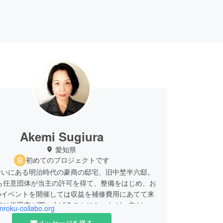
Akemi Sugiura
愛知県
初めてのプロジェクトです
沿いにある明治時代の豪商の邸宅、旧中埜半六邸。
から任意団体が当主の許可を得て、整備をはじめ、お
のイベントを開催しては収益を補修費用にあてて来
9年に半田市が買い上げることになったが、主だった
anroku-collabo.org
り壊しを決定した。
メッセージを送る