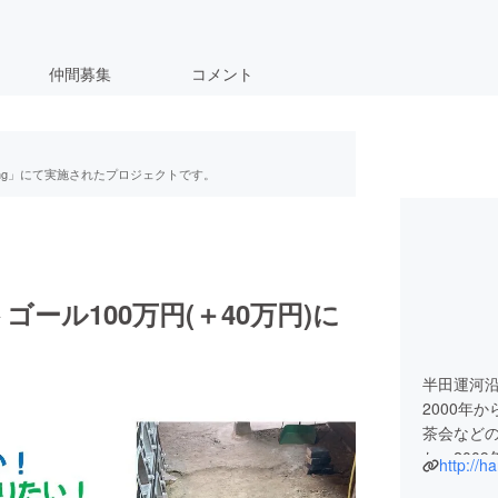
仲間募集
コメント
ing」にて実施されたプロジェクトです。
ール100万円(＋40万円)に
半田運河
2000年
茶会など
た。200
http://h
建物は取