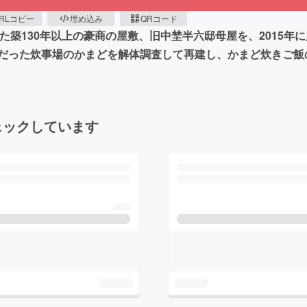
RLコピー
埋め込み
QRコード
た築130年以上の豪商の屋敷、旧中埜半六邸母屋を、2015
だった炊事場のかまどを解体調査して再建し、かまど炊きご飯
ェックしています