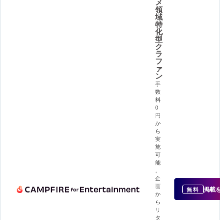
メ
領
域
特
化
型
ク
ラ
フ
ァ
ン
手
数
料
0
円
か
ら
実
施
可
能
。
企
画
掲載
無料
か
ら
リ
タ