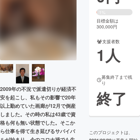
まちづくり・地域活性化
1%
目標金額は
300,000円
CAMPFIRE for Social Good
CAMPFIRE Creation
CAMPFIREふるさと納税
machi-ya
コミュニティ
支援者数
1
人
募集終了まで残
り
2009年の不況で派遣切りが経済不
終了
安を起こし、私もその影響で20年
以上勤めていた画廊が12月で倒産
しました。その時の私は43歳で資
格も何も無い状態でした。そこか
ら仕事を得て生き延びるサバイバ
このプロジェクトは、
ルが始まり、今のコロナ禍でも生