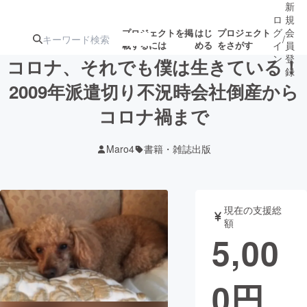
新
ロ
規
グ
会
プロジェクトを掲
はじ
プロジェクト
/
載するには
める
をさがす
イ
員
ン
登
コロナ、それでも僕は生きている！
録
2009年派遣切り不況時会社倒産から
コロナ禍まで
人気のプロ
注目のリ
注目の新着プロ
募集終了が近いプ
もうすぐ公開
ジェクト
ターン
ジェクト
ロジェクト
されます
Maro4
書籍・雑誌出版
アート・写真
音楽
現在の支援総
テクノロジー・ガジェット
ゲーム・サ
額
5,00
映像・映画
書籍・雑誌
0
円
ビジネス・起業
チャレンジ