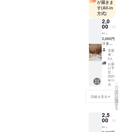
が届きま
す
(All-in
方式)
2,0
00
円
**・
2,000円
リター
ン** お
支援
礼の
者：
メッ
0人
セージ
お届
を送ら
け予
せて頂
定：
きま
2021
年11
す。 出
こ
月
版社に
の
リ
はリ
タ
ー
ターン
ン
詳細を見る
を
の許可
選
択
を得て
す
る
おりま
2,5
す。
00
円
**・