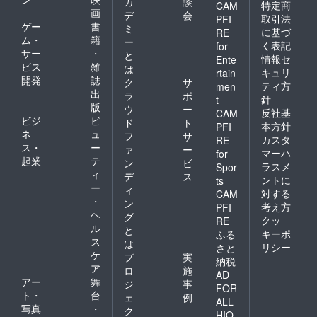
カ
談
特定商
CAM
画
デ
会
取引法
PFI
ゲー
書
ミ
に基づ
RE
ム・
籍
ー
く表記
for
サー
・
と
情報セ
Ente
ビス
雑
は
キュリ
rtain
開発
誌
ク
サ
ティ方
men
出
ラ
ポ
針
t
版
ウ
ー
反社基
CAM
ビジ
ビ
ド
ト
本方針
PFI
ネ
ュ
フ
サ
カスタ
RE
ス・
ー
ァ
ー
マーハ
for
起業
テ
ン
ビ
ラスメ
Spor
ィ
デ
ス
ントに
ts
ー
ィ
対する
CAM
・
ン
考え方
PFI
ヘ
グ
クッ
RE
ル
と
キーポ
ふる
ス
は
リシー
さと
ケ
プ
実
納税
ア
ロ
施
AD
アー
舞
ジ
事
FOR
ト・
台
ェ
例
ALL
写真
・
ク
HIO