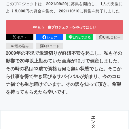
このプロジェクトは、
2021/09/29
に募集を開始し、
1
人の支援に
より
5,000
円の資金を集め、
2021/10/10
に募集を終了しました
もう一度プロジェクトをやってほしい
ポスト
シェア
LINEで送る
URLコピー
埋め込み
QRコード
2009年の不況で派遣切りが経済不安を起こし、私もその
影響で20年以上勤めていた画廊が12月で倒産しました。
その時の私は43歳で資格も何も無い状態でした。そこか
ら仕事を得て生き延びるサバイバルが始まり、今のコロ
ナ禍でも生き続けています。その訳を知って頂き、希望
を持ってもらえたら幸いです。
エ
ン
タ