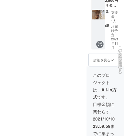
2,500円
リター
ン** 1冊
支援
の出版
者：
本に、
1人
一言添
お届
えてお
け予
送り致
定：
しま
2021
年11
す。 出
こ
月
版社に
の
リ
はリ
タ
ー
ターン
ン
詳細を見る
を
の許可
選
択
を得て
す
る
おりま
このプロ
す。
ジェクト
は、
All-In方
式
です。
目標金額に
関わらず、
2021/10/10
23:59:59
ま
でに集まっ