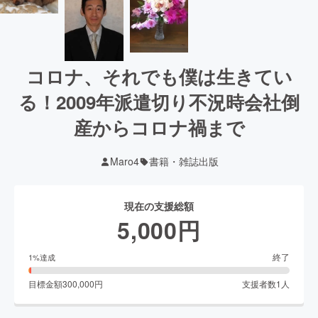
コロナ、それでも僕は生きてい
る！2009年派遣切り不況時会社倒
産からコロナ禍まで
Maro4
書籍・雑誌出版
現在の支援総額
5,000
円
終了
1
%達成
目標金額
300,000
円
支援者数
1
人