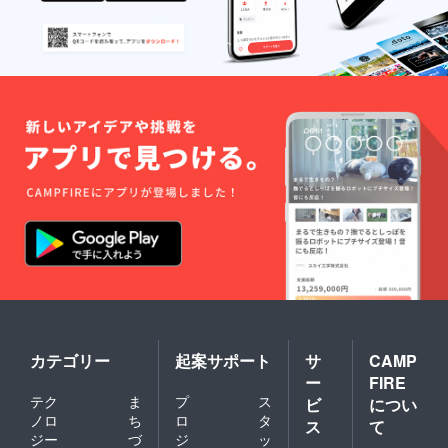
カテゴリー
起案サポート
サ
CAMP
ー
FIRE
テク
ま
プ
ス
ビ
につい
ノロ
ち
ロ
タ
ス
て
ジー
づ
ジ
ッ