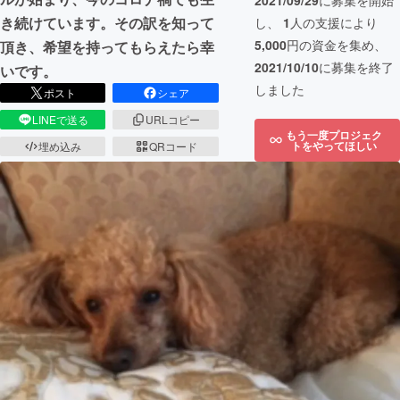
2021/09/29
に募集を開始
き続けています。その訳を知って
し、
1
人の支援により
5,000
円の資金を集め、
頂き、希望を持ってもらえたら幸
2021/10/10
に募集を終了
いです。
しました
ポスト
シェア
LINEで送る
URLコピー
もう一度プロジェク
トをやってほしい
埋め込み
QRコード