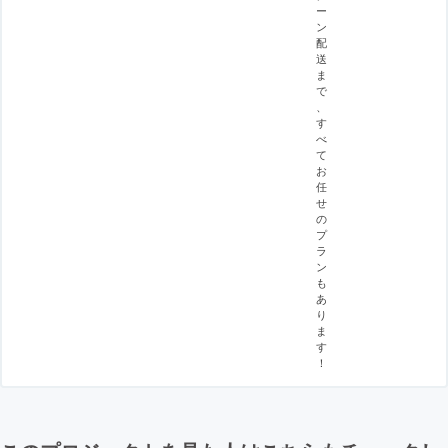
ー
ン
配
送
ま
で
、
す
べ
て
お
任
せ
の
プ
ラ
ン
も
あ
り
ま
す
！