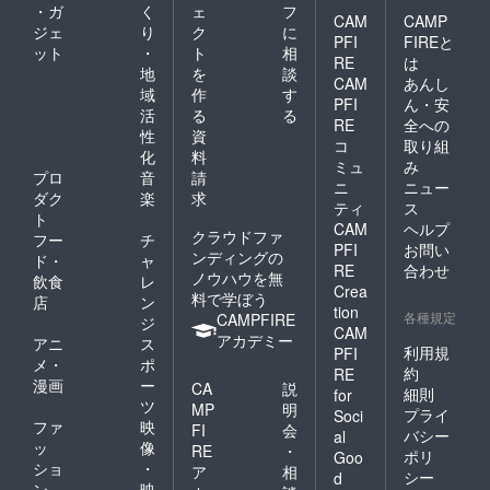
・ガ
く
ェ
フ
CAM
CAMP
ジェ
り
ク
に
PFI
FIREと
ット
・
ト
相
RE
は
地
を
談
CAM
あんし
域
作
す
PFI
ん・安
活
る
る
RE
全への
性
資
コ
取り組
化
料
ミュ
み
プロ
音
請
ニ
ニュー
ダク
楽
求
ティ
ス
ト
CAM
ヘルプ
クラウドファ
フー
チ
PFI
お問い
ンディングの
ド・
ャ
RE
合わせ
ノウハウを無
飲食
レ
Crea
料で学ぼう
店
ン
tion
各種規定
CAMPFIRE
ジ
CAM
アカデミー
アニ
ス
利用規
PFI
メ・
ポ
約
RE
漫画
ー
CA
説
細則
for
ツ
MP
明
プライ
Soci
ファ
映
FI
会
バシー
al
ッ
像
RE
・
ポリ
Goo
ショ
・
ア
相
シー
d
ン
映