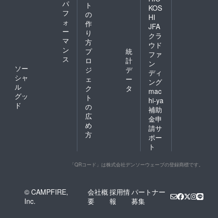
パ
ト
KOS
フ
の
HI
ォ
作
JFA
ー
り
クラ
マ
方
ウド
ン
プ
統
ファ
ス
ロ
計
ン
ソー
ジ
デ
ディ
シャ
ェ
ー
ング
ル
ク
タ
mac
グッ
ト
hi-ya
ド
の
補助
広
金申
め
請サ
方
ポー
ト
「QRコード」は株式会社デンソーウェーブの登録商標です。
© CAMPFIRE,
会社概
採用情
パートナー
Inc.
要
報
募集