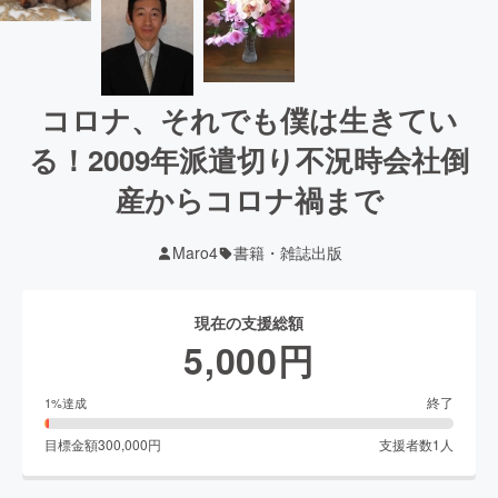
コロナ、それでも僕は生きてい
る！2009年派遣切り不況時会社倒
産からコロナ禍まで
Maro4
書籍・雑誌出版
現在の支援総額
5,000
円
終了
1
%達成
目標金額
300,000
円
支援者数
1
人