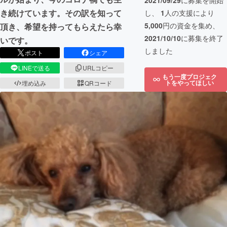
2021/09/29
に募集を開始
き続けています。その訳を知って
し、
1
人の支援により
5,000
円の資金を集め、
頂き、希望を持ってもらえたら幸
2021/10/10
に募集を終了
いです。
しました
ポスト
シェア
LINEで送る
URLコピー
もう一度プロジェク
トをやってほしい
埋め込み
QRコード