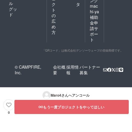
ング
ル
ク
タ
mac
グッ
ト
hi-ya
ド
の
補助
広
金申
め
請サ
方
ポー
ト
「QRコード」は株式会社デンソーウェーブの登録商標です。
© CAMPFIRE,
会社概
採用情
パートナー
Inc.
要
報
募集
Maro4
さんへアンコール
もう一度プロジェクトをやってほしい
0