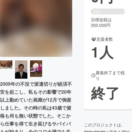
まちづくり・地域活性化
1%
目標金額は
300,000円
CAMPFIRE for Social Good
CAMPFIRE Creation
CAMPFIREふるさと納税
machi-ya
コミュニティ
支援者数
1
人
募集終了まで残
り
2009年の不況で派遣切りが経済不
終了
安を起こし、私もその影響で20年
以上勤めていた画廊が12月で倒産
しました。その時の私は43歳で資
格も何も無い状態でした。そこか
ら仕事を得て生き延びるサバイバ
このプロジェクトは、
ルが始まり、今のコロナ禍でも生