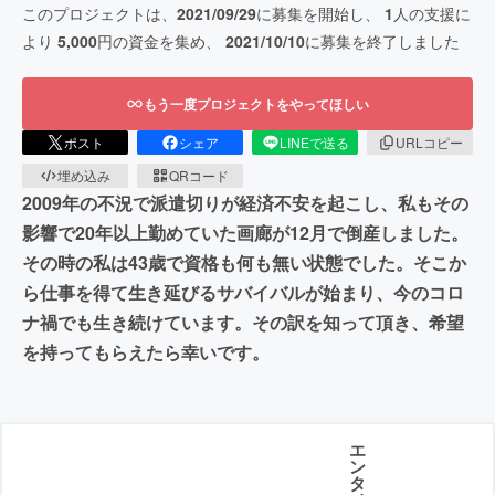
このプロジェクトは、
2021/09/29
に募集を開始し、
1
人の支援に
より
5,000
円の資金を集め、
2021/10/10
に募集を終了しました
もう一度プロジェクトをやってほしい
ポスト
シェア
LINEで送る
URLコピー
埋め込み
QRコード
2009年の不況で派遣切りが経済不安を起こし、私もその
影響で20年以上勤めていた画廊が12月で倒産しました。
その時の私は43歳で資格も何も無い状態でした。そこか
ら仕事を得て生き延びるサバイバルが始まり、今のコロ
ナ禍でも生き続けています。その訳を知って頂き、希望
を持ってもらえたら幸いです。
エ
ン
タ