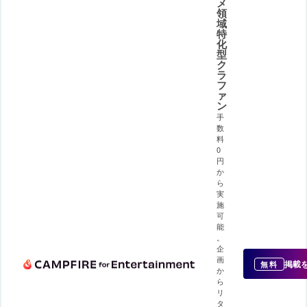
メ
領
域
特
化
型
ク
ラ
フ
ァ
ン
手
数
料
0
円
か
ら
実
施
可
能
。
企
画
掲載
無料
か
ら
リ
タ