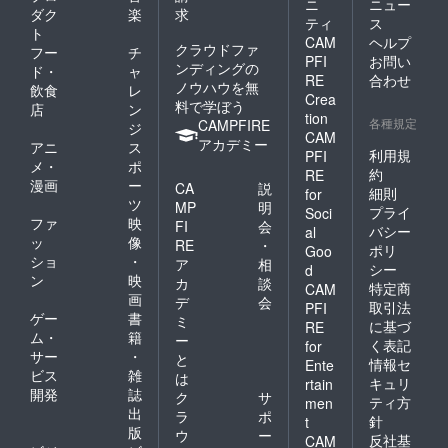
ニ
ニュー
ダク
楽
求
ティ
ス
ト
CAM
ヘルプ
クラウドファ
フー
チ
PFI
お問い
ンディングの
ド・
ャ
RE
合わせ
ノウハウを無
飲食
レ
Crea
料で学ぼう
店
ン
tion
各種規定
CAMPFIRE
ジ
CAM
アカデミー
アニ
ス
利用規
PFI
メ・
ポ
約
RE
漫画
ー
CA
説
細則
for
ツ
MP
明
プライ
Soci
ファ
映
FI
会
バシー
al
ッ
像
RE
・
ポリ
Goo
ショ
・
ア
相
シー
d
ン
映
カ
談
特定商
CAM
画
デ
会
取引法
PFI
ゲー
書
ミ
に基づ
RE
ム・
籍
ー
く表記
for
サー
・
と
情報セ
Ente
ビス
雑
は
キュリ
rtain
開発
誌
ク
サ
ティ方
men
出
ラ
ポ
針
t
版
ウ
ー
反社基
CAM