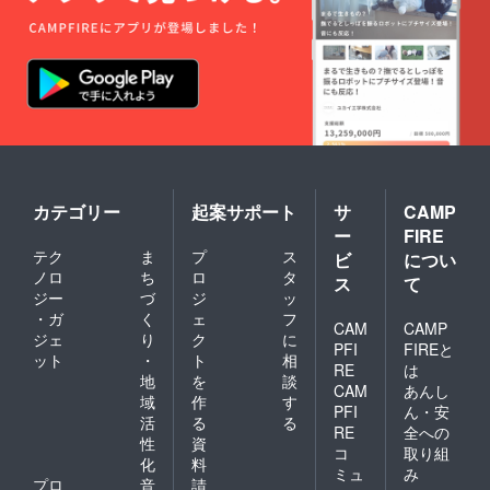
カテゴリー
起案サポート
サ
CAMP
ー
FIRE
テク
ま
プ
ス
ビ
につい
ノロ
ち
ロ
タ
ス
て
ジー
づ
ジ
ッ
・ガ
く
ェ
フ
CAM
CAMP
ジェ
り
ク
に
PFI
FIREと
ット
・
ト
相
RE
は
地
を
談
CAM
あんし
域
作
す
PFI
ん・安
活
る
る
RE
全への
性
資
コ
取り組
化
料
ミュ
み
プロ
音
請