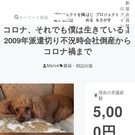
新
ロ
規
グ
会
プロジェクトを掲
はじ
プロジェクト
/
載するには
める
をさがす
イ
員
ン
登
コロナ、それでも僕は生きている！
録
2009年派遣切り不況時会社倒産から
コロナ禍まで
人気のプロ
注目のリ
注目の新着プロ
募集終了が近いプ
もうすぐ公開
ジェクト
ターン
ジェクト
ロジェクト
されます
Maro4
書籍・雑誌出版
アート・写真
音楽
現在の支援総
テクノロジー・ガジェット
ゲーム・サ
額
5,00
映像・映画
書籍・雑誌
0
円
ビジネス・起業
チャレンジ