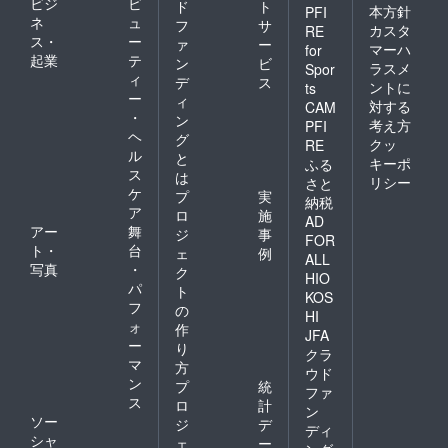
ビジ
ビ
ド
ト
本方針
PFI
ネ
ュ
フ
サ
カスタ
RE
ス・
ー
ァ
ー
マーハ
for
起業
テ
ン
ビ
ラスメ
Spor
ィ
デ
ス
ントに
ts
ー
ィ
対する
CAM
・
ン
考え方
PFI
ヘ
グ
クッ
RE
ル
と
キーポ
ふる
ス
は
リシー
さと
ケ
プ
実
納税
ア
ロ
施
AD
アー
舞
ジ
事
FOR
ト・
台
ェ
例
ALL
写真
・
ク
HIO
パ
ト
KOS
フ
の
HI
ォ
作
JFA
ー
り
クラ
マ
方
ウド
ン
プ
統
ファ
ス
ロ
計
ン
ソー
ジ
デ
ディ
シャ
ェ
ー