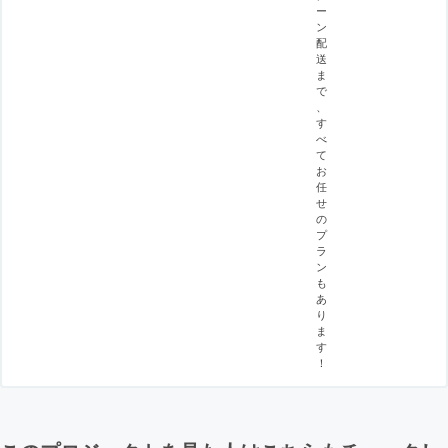
ー
ン
配
送
ま
で
、
す
べ
て
お
任
せ
の
プ
ラ
ン
も
あ
り
ま
す
！