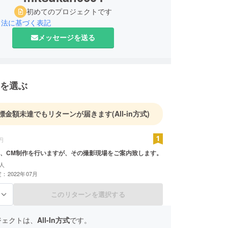
初めてのプロジェクトです
引法に基づく表記
メッセージを送る
を選ぶ
標金額未達でもリターンが届きます
(All-in方式)
円
、CM制作を行いますが、その撮影現場をご案内致します。
人
：2022年07月
このリターンを選択する
る
ジェクトは、
All-In方式
です。