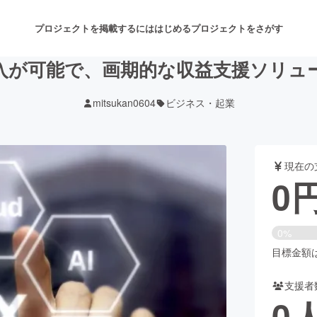
プロジェクトを掲載するには
はじめる
プロジェクトをさがす
入が可能で、画期的な収益支援ソリュ
mitsukan0604
ビジネス・起業
注目のリターン
注目の新着プロジェクト
募集終了が近いプロジェクト
も
現在の
音楽
舞台・パフォーマンス
0
ゲーム・サービス開発
フード・飲食店
0%
書籍・雑誌出版
アニメ・漫画
目標金額は9
支援者
チャレンジ
ビューティー・ヘルスケ
0