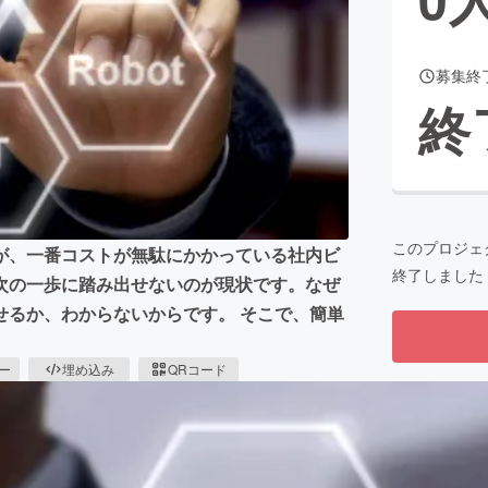
募集終
CAMPFIRE for Social Good
CAMPFIRE Creation
終
CAMPFIREふるさと納税
machi-ya
コミュニティ
このプロジェ
が、一番コストが無駄にかかっている社内ビ
終了しました
次の一歩に踏み出せないのが現状です。なぜ
せるか、わからないからです。 そこで、簡単
ピー
埋め込み
QRコード