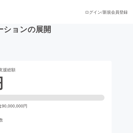
ログイン
/
新規会員登録
ーションの展開
うすぐ公開されます
支援総額
プロダクト
円
ファッション
スポーツ
0,000,000円
数
ア
ソーシャルグッド
人