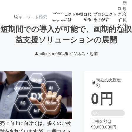
新
ロ
規
グ
会
プロジェクトを掲
はじ
プロジェクト
/
載するには
める
をさがす
イ
員
ン
登
短期間での導入が可能で、画期的な収
録
益支援ソリューションの展開
人気のプロ
注目のリ
注目の新着プロ
募集終了が近いプ
もうすぐ公開
mitsukan0604
ビジネス・起業
ジェクト
ターン
ジェクト
ロジェクト
されます
アート・写真
音楽
現在の支援総
額
0
円
テクノロジー・ガジェット
ゲーム・サ
映像・映画
書籍・雑誌
0%
目標金額は
売上向上に向けては、多くのご検
90,000,000円
ビジネス・起業
チャレンジ
討をされていますが、一番コスト