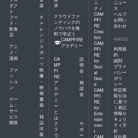
ニ
ニュー
ダク
楽
求
ティ
ス
ト
CAM
ヘルプ
クラウドファ
フー
チ
PFI
お問い
ンディングの
ド・
ャ
RE
合わせ
ノウハウを無
飲食
レ
Crea
料で学ぼう
店
ン
tion
各種規定
CAMPFIRE
ジ
CAM
アカデミー
アニ
ス
利用規
PFI
メ・
ポ
約
RE
漫画
ー
CA
説
細則
for
ツ
MP
明
プライ
Soci
ファ
映
FI
会
バシー
al
ッ
像
RE
・
ポリ
Goo
ショ
・
ア
相
シー
d
ン
映
カ
談
特定商
CAM
画
デ
会
取引法
PFI
ゲー
書
ミ
に基づ
RE
ム・
籍
ー
く表記
for
サー
・
と
情報セ
Ente
ビス
雑
は
キュリ
rtain
開発
誌
ク
サ
ティ方
men
出
ラ
ポ
針
t
版
ウ
ー
反社基
CAM