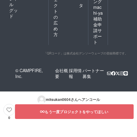
ング
ル
ク
タ
mac
グッ
ト
hi-ya
ド
の
補助
広
金申
め
請サ
方
ポー
ト
「QRコード」は株式会社デンソーウェーブの登録商標です。
© CAMPFIRE,
会社概
採用情
パートナー
Inc.
要
報
募集
mitsukan0604
さんへアンコール
もう一度プロジェクトをやってほしい
0