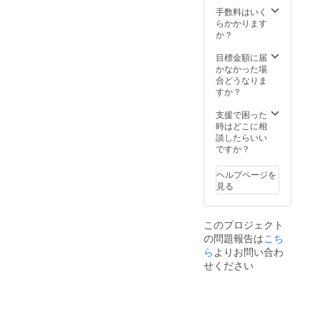
手数料はいく
らかかります
か？
目標金額に届
かなかった場
合どうなりま
すか？
支援で困った
時はどこに相
談したらいい
ですか？
ヘルプページを
見る
このプロジェクト
の問題報告は
こち
ら
よりお問い合わ
せください