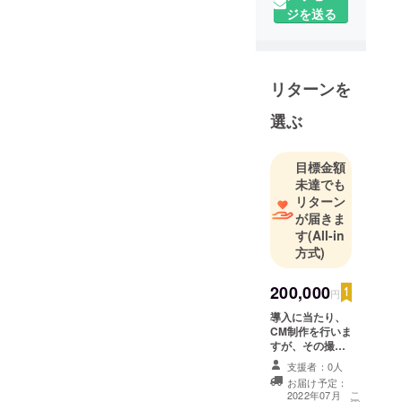
ジを送る
リターンを
選ぶ
目標金額
未達でも
リターン
が届きま
す
(All-in
方式)
200,000
円
導入に当たり、
CM制作を行いま
すが、その撮影
現場をご案内致
支援者：0人
します。
お届け予定：
こ
2022年07月