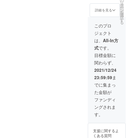
の
リ
タ
ー
ン
詳細を見る
を
選
択
す
る
このプロ
ジェクト
は、
All-In方
式
です。
目標金額に
関わらず、
2021/12/24
23:59:59
ま
でに集まっ
た金額が
ファンディ
ングされま
す。
支援に関するよ
くある質問