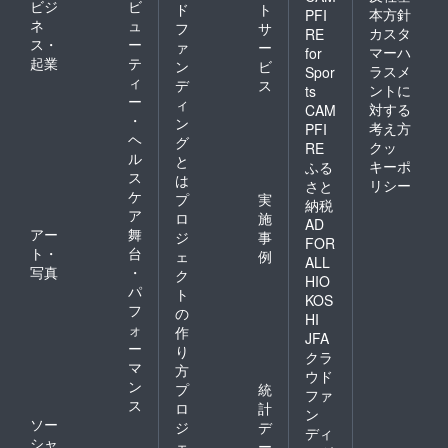
ビジ
ビ
ド
ト
本方針
PFI
ネ
ュ
フ
サ
カスタ
RE
ス・
ー
ァ
ー
マーハ
for
起業
テ
ン
ビ
ラスメ
Spor
ィ
デ
ス
ントに
ts
ー
ィ
対する
CAM
・
ン
考え方
PFI
ヘ
グ
クッ
RE
ル
と
キーポ
ふる
ス
は
リシー
さと
ケ
プ
実
納税
ア
ロ
施
AD
アー
舞
ジ
事
FOR
ト・
台
ェ
例
ALL
写真
・
ク
HIO
パ
ト
KOS
フ
の
HI
ォ
作
JFA
ー
り
クラ
マ
方
ウド
ン
プ
統
ファ
ス
ロ
計
ン
ソー
ジ
デ
ディ
シャ
ェ
ー