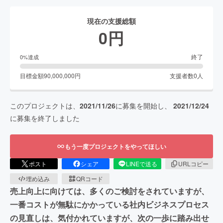
現在の支援総額
0
円
終了
0
%達成
目標金額
90,000,000
円
支援者数
0
人
このプロジェクトは、
2021/11/26
に募集を開始し、
2021/12/24
に募集を終了しました
もう一度プロジェクトをやってほしい
ポスト
シェア
LINEで送る
URLコピー
埋め込み
QRコード
売上向上に向けては、多くのご検討をされていますが、
一番コストが無駄にかかっている社内ビジネスプロセス
の見直しは、気付かれていますが、次の一歩に踏み出せ