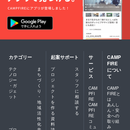
カテゴリー
起案サポート
サ
CAMP
ー
FIRE
テク
ま
プ
ス
ビ
につい
ノロ
ち
ロ
タ
ス
て
ジー
づ
ジ
ッ
・ガ
く
ェ
フ
CAM
CAMP
ジェ
り
ク
に
PFI
FIREと
ット
・
ト
相
RE
は
地
を
談
CAM
あんし
域
作
す
PFI
ん・安
活
る
る
RE
全への
性
資
コ
取り組
化
料
ミュ
み
プロ
音
請