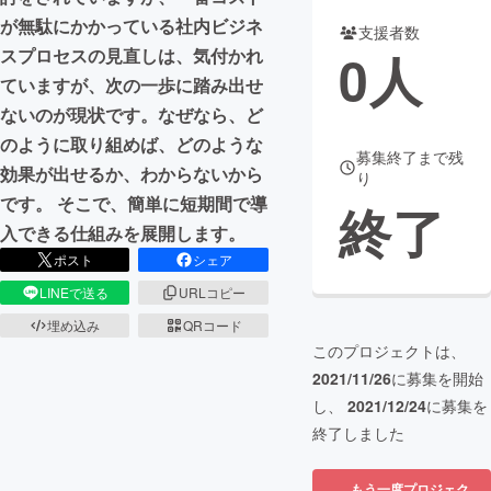
が無駄にかかっている社内ビジネ
支援者数
まちづくり・地域活性化
0
人
スプロセスの見直しは、気付かれ
ていますが、次の一歩に踏み出せ
CAMPFIRE for Social Good
CAMPFIRE Creation
ないのが現状です。なぜなら、ど
CAMPFIREふるさと納税
machi-ya
コミュニティ
のように取り組めば、どのような
募集終了まで残
効果が出せるか、わからないから
り
です。 そこで、簡単に短期間で導
終了
入できる仕組みを展開します。
ポスト
シェア
LINEで送る
URLコピー
埋め込み
QRコード
このプロジェクトは、
2021/11/26
に募集を開始
し、
2021/12/24
に募集を
終了しました
もう一度プロジェク