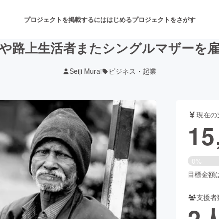
プロジェクトを掲載するには
はじめる
プロジェクトをさがす
や路上生活者またシングルマザーを
Seiji Murai
ビジネス・起業
注目のリターン
注目の新着プロジェクト
募集終了が近いプロジェクト
も
現在の
音楽
舞台・パフォーマンス
15
ゲーム・サービス開発
フード・飲食店
0%
書籍・雑誌出版
アニメ・漫画
目標金額は3
支援者
チャレンジ
ビューティー・ヘルスケ
2