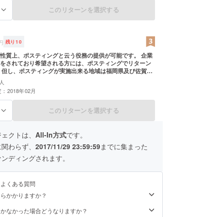
このリターンを選択する
る
円
残り
10
性質上、ポスティングと云う役務の提供が可能です。 企業
をされており希望される方には、ポスティングでリターン
賀県
ます。 また、法令遵守の観点から性風俗や金融登録のない
人
ラシはお断り致します。
：2018年02月
このリターンを選択する
る
ジェクトは、
All-In方式
です。
に関わらず、
2017/11/29 23:59:59
までに集まった
ァンディングされます。
るよくある質問
くらかかりますか？
届かなかった場合どうなりますか？