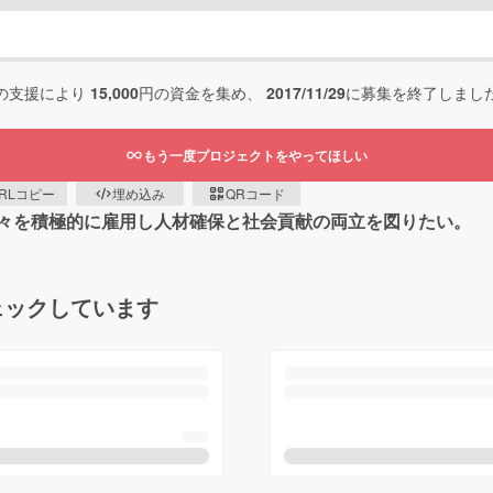
の支援により
15,000
円の資金を集め、
2017/11/29
に募集を終了しまし
もう一度プロジェクトをやってほしい
RLコピー
埋め込み
QRコード
々を積極的に雇用し人材確保と社会貢献の両立を図りたい。
ェックしています