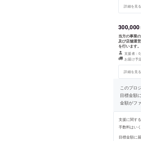
詳細を見
300,000
当方の事業の
及び店舗運営
を行います。 但し、ポスティングが実施出来る地域は福岡県及び佐
の一部となり
支援者：0
金融機関のチ
お届け予定
詳細を見
このプロ
目標金額
金額がフ
支援に関す
手数料はい
目標金額に