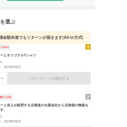
を選ぶ
標金額未達でもリターンが届きます
(All-in方式)
残り
999
ーとオリジナルTシャツ
人
：2018年02月
このリターンを選択する
る
残り
299
ーと友人が経営する北海道の水産会社から北海道の物産を
す。
人
：2018年02月