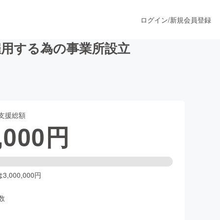
ログイン
/
新規会員登録
雇用する為の事業所設立
うすぐ公開されます
支援総額
プロダクト
,000
円
ファッション
スポーツ
,000,000円
数
ア
ソーシャルグッド
人