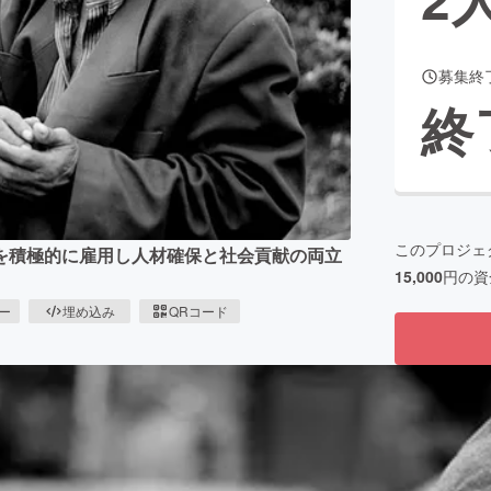
募集終
CAMPFIRE for Social Good
CAMPFIRE Creation
終
CAMPFIREふるさと納税
machi-ya
コミュニティ
このプロジェ
を積極的に雇用し人材確保と社会貢献の両立
15,000
円の資
ピー
埋め込み
QRコード