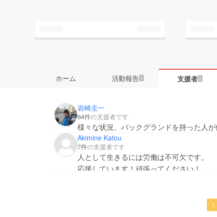
ホーム
活動報告
支援者
1
2
岩崎圭一
64件
の支援者です
様々な状況、バックグランドを持った人が
Akimine Katou
7件
の支援者です
人として生きるには労働は不可欠です。
応援しています！頑張ってください！
1