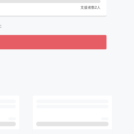
支援者数
2
人
た