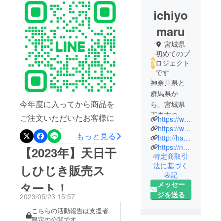
ichiyo
maru
宮城県
初めてのプ
ロジェクト
です
神奈川県と
群馬県か
今年度に入ってから商品を
ら、宮城県
石巻市の漁
ご注文いただいたお客様に
https://www.facebook.com/ichiyomaru
村（浜）へ
https://www.facebook.com/ishinomakinoasashoichisuzuki/
はすでにお知らせしていま
もっと見る
移住した夫
http://hamanite.blog.fc2.com/
したが、この度、一陽丸の
https://note.com/hibishinbun/m/m35f40f8c000d
婦。浜で暮
【2023年】天日干
特定商取引
LINE公式アカウントを開設
らし始めて
法に基づく
しひじき販売ス
丸5年。念願
致しました！これまで、一
表記
叶って漁業
メッセー
タート！
陽丸の商品販売のお知らせ
権を取得
ジを送る
2023/05/23 15:57
はクラウドファンディング
し、いよい
こちらの活動報告は支援者
よ浜暮らし
「CAMPFIRE」の支援者限
限定の公開です。