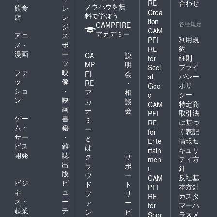
RE
合わせ
ノウハウを無
飲食
レ
Crea
料で学ぼう
店
ン
tion
各種規定
CAMPFIRE
ジ
CAM
アカデミー
アニ
ス
利用規
PFI
メ・
ポ
約
RE
漫画
ー
CA
説
細則
for
ツ
MP
明
プライ
Soci
ファ
映
FI
会
バシー
al
ッ
像
RE
・
ポリ
Goo
ショ
・
ア
相
シー
d
ン
映
カ
談
特定商
CAM
画
デ
会
取引法
PFI
ゲー
書
ミ
に基づ
RE
ム・
籍
ー
く表記
for
サー
・
と
情報セ
Ente
ビス
雑
は
キュリ
rtain
開発
誌
ク
サ
ティ方
men
出
ラ
ポ
針
t
版
ウ
ー
反社基
CAM
ビジ
ビ
ド
ト
本方針
PFI
ネ
ュ
フ
サ
カスタ
RE
ス・
ー
ァ
ー
マーハ
for
起業
テ
ン
ビ
ラスメ
Spor