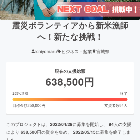
震災ボランティアから新米漁師
へ！新たな挑戦！
ichiyomaru
ビジネス・起業
宮城県
現在の支援総額
638,500
円
終了
255
%達成
目標金額
250,000
円
支援者数
94
人
このプロジェクトは、
2022/04/29
に募集を開始し、
94
人の支援
により
638,500
円の資金を集め、
2022/05/15
に募集を終了しま
した