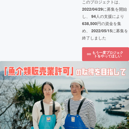
このプロジェクトは、
2022/04/29
に募集を開始
し、
94
人の支援により
638,500
円の資金を集
め、
2022/05/15
に募集を
終了しました
もう一度プロジェク
トをやってほしい