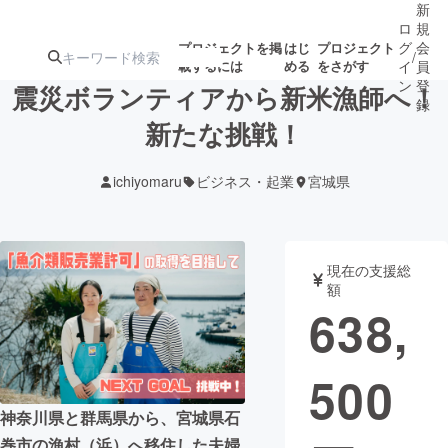
新
ロ
規
グ
会
プロジェクトを掲
はじ
プロジェクト
/
載するには
める
をさがす
イ
員
ン
登
震災ボランティアから新米漁師へ！
録
新たな挑戦！
人気のプロ
注目のリ
注目の新着プロ
募集終了が近いプ
もうすぐ公開
ichiyomaru
ビジネス・起業
宮城県
ジェクト
ターン
ジェクト
ロジェクト
されます
アート・写真
音楽
現在の支援総
額
638,
テクノロジー・ガジェット
ゲーム・サ
500
映像・映画
書籍・雑誌
神奈川県と群馬県から、宮城県石
ビジネス・起業
チャレンジ
巻市の漁村（浜）へ移住した夫婦