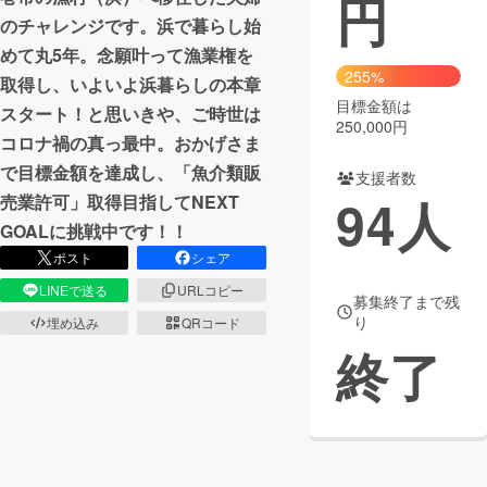
円
のチャレンジです。浜で暮らし始
まちづくり・地域活性化
めて丸5年。念願叶って漁業権を
255%
取得し、いよいよ浜暮らしの本章
目標金額は
CAMPFIRE for Social Good
CAMPFIRE Creation
スタート！と思いきや、ご時世は
250,000円
CAMPFIREふるさと納税
machi-ya
コミュニティ
コロナ禍の真っ最中。おかげさま
で目標金額を達成し、「魚介類販
支援者数
94
人
売業許可」取得目指してNEXT
GOALに挑戦中です！！
ポスト
シェア
LINEで送る
URLコピー
募集終了まで残
り
埋め込み
QRコード
終了