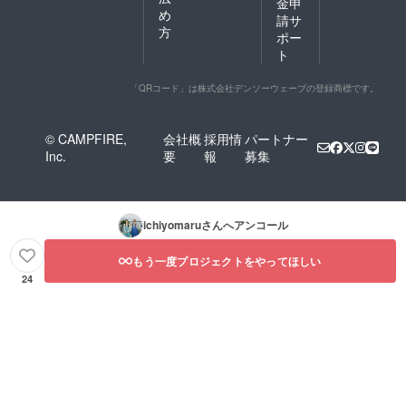
金申
め
請サ
方
ポー
ト
「QRコード」は株式会社デンソーウェーブの登録商標です。
© CAMPFIRE,
会社概
採用情
パートナー
Inc.
要
報
募集
ichiyomaru
さんへアンコール
もう一度プロジェクトをやってほしい
24