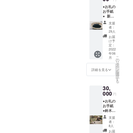
す。
る場合
●お礼の
（ポス
があり
お手紙
トカー
ますの
● 新物
ドの図
で、あ
乾燥ひ
柄はラ
らかじ
支援
じき
ンダム
めご了
者：
90g 今
となり
承くだ
29人
年の春
ます）
さい。
お届
に採っ
※商品写
け予
たひじ
真はイ
定：
きを天
2022
メージ
年06
日干し
です。
こ
月
してお
実際に
の
リ
届けし
お届け
タ
ー
ます。
するリ
ン
詳細を見る
を
※商品写
ターン
選
択
真はイ
とパッ
す
る
メージ
ケージ
30,
です。
等のデ
実際に
000
ザイン
円
お届け
が異な
●お礼の
するリ
る場合
お手紙
ターン
があり
●鈴木省
とパッ
ますの
一1日撮
ケージ
で、あ
支援
影権
等のデ
らかじ
者：
家族写
ザイン
めご了
8人
真、記
が異な
承くだ
お届