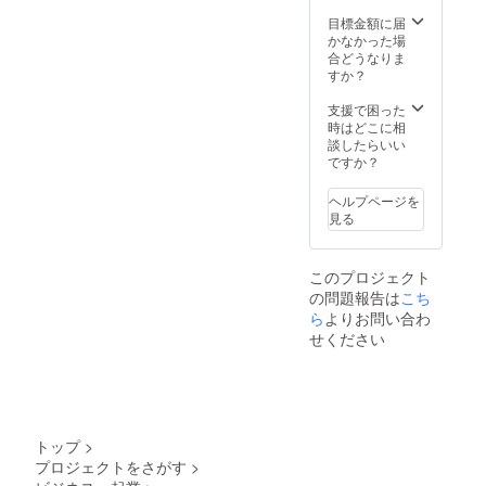
実際に
が可能
お届け
です。
目標金額に届
するリ
※カメラ
かなかった場
ターン
マン鈴
合どうなりま
とパッ
木省一
すか？
ケージ
と面識
等のデ
のない
支援で困った
ザイン
方から
時はどこに相
が異な
のご依
談したらいい
る場合
頼の場
ですか？
があり
合、公
ますの
共の場
ヘルプページを
で、あ
所で面
見る
らかじ
会する
めご了
などお
承くだ
互いの
このプロジェクト
さい。
安全に
の問題報告は
こち
※ひじき
配慮致
につい
ら
よりお問い合わ
しま
て ・消
す。 ※
せください
費期
公序良
限
俗に反
2023年
する内
3月 ・
容、法
原材料
令に違
石巻産
反する
トップ
>
ひじき
内容な
プロジェクトをさがす
>
（添加
どはお