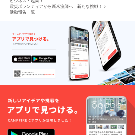
ビジネス・起業
>
物等は
受けで
一切使
震災ボランティアから新米漁師へ！新たな挑戦！
>
きませ
用して
ん。
活動報告一覧
おりま
せん）
・直射
日光、
高温多
湿を避
け、常
温で保
存して
くださ
い。