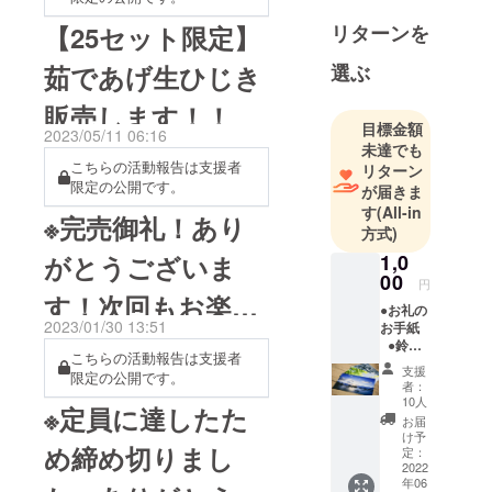
の本章ス
定活動報告と、ここ
【25セット限定】
タート！と
リターンを
Facebookページにて発信し
思いきや、
茹であげ生ひじき
選ぶ
てきましたが、今後はLINE
ご時世はコ
ロナ禍の
でもお知らせをしていきま
販売します！！
真っ最中。4
目標金額
2023/05/11 06:16
す。CAMPFIREの活動報告
未達でも
月末まで、
こちらの活動報告は支援者
やFacebookページだと、お
リターン
CAMPFIRE
限定の公開です。
が届きま
知らせを見落としてしまっ
にて支援者
す
(All-in
※完売御礼！あり
を募集して
たり、見返したい時にすぐ
方式)
います。よ
がとうございま
1,0
見つけられなかったりしま
ろしくお願
00
円
す。また、LINEならご質問
いします。
す！次回もお楽し
●お礼の
なども個別メッセージでや
2023/01/30 13:51
お手紙
みに！※【３名様
●鈴木
り取りできますので、ぜひ
こちらの活動報告は支援者
省一 ポ
支援
限定の公開です。
限定！】一陽丸通
スト
LINE公式アカウントにご登
者：
カード
10人
※定員に達したた
録をお願い致します！*** 登
1枚 カ
販プレオープン第
お届
メラマ
け予
録方法 ***下記URLもしくは
め締め切りまし
ン鈴木
定：
二弾！！
省一が
2022
添付のQRコードを読み取っ
年06
撮る石