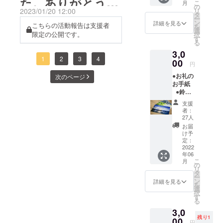
た。ありがとうご
こ
月
巻、浜
てご登録をお願い致しま
の
2023/01/20 12:00
リ
の写真
タ
ざいました！※一
ー
す。https://lin.ee/PXp9XBB
をポス
ン
詳細を見る
こちらの活動報告は支援者
を
トカー
選
限定の公開です。
陽丸【通販】プレ
択
ドにし
す
る
てお届
オープン第一
3,0
けしま
1
2
3
4
す。
00
円
（ポス
弾！！
●お礼の
次のページ
トカー
お手紙
ドの図
●鈴木
柄はラ
省一 ポ
ンダム
支援
スト
となり
者：
カード
ます）
27人
5枚セッ
※商品写
お届
ト カ
真はイ
け予
メラマ
メージ
定：
ン鈴木
2022
です。
年06
省一が
実際に
こ
月
撮る石
お届け
の
リ
巻、浜
するリ
タ
ー
の写真
ターン
ン
詳細を見る
を
をポス
とパッ
選
択
トカー
ケージ
す
る
ドにし
等のデ
3,0
てお届
ザイン
残り1
けしま
00
が異な
円