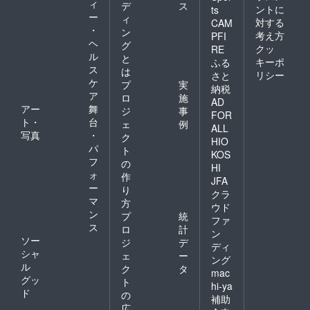
ィ
デ
ス
ントに
ts
ー
ィ
対する
CAM
・
ン
考え方
PFI
ヘ
グ
クッ
RE
ル
と
キーポ
ふる
ス
は
リシー
さと
ケ
プ
実
納税
ア
ロ
施
AD
アー
舞
ジ
事
FOR
ト・
台
ェ
例
ALL
写真
・
ク
HIO
パ
ト
KOS
フ
の
HI
ォ
作
JFA
ー
り
クラ
マ
方
ウド
ン
プ
統
ファ
ス
ロ
計
ン
ソー
ジ
デ
ディ
シャ
ェ
ー
ング
ル
ク
タ
mac
グッ
ト
hi-ya
ド
の
補助
広