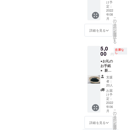
念撮
る場合
さい。
け予
影、イ
があり
定：
ベント
2022
ますの
年08
撮影、
で、あ
こ
月
商品撮
らかじ
の
リ
影など
めご了
タ
ー
ご希望
承くだ
ン
詳細を見る
を
に応じ
さい。
選
択
て撮影
※ひじき
す
る
致しま
につい
5,0
す。 ※
て ・消
在庫な
遠方へ
00
費期
し
円
の交通
限
●お礼の
費、宿
2023年
お手紙
泊費等
3月 ・
● 新物
は別途
原材
乾燥ひ
ご用意
料 石
支援
じき
くださ
巻産ひ
者：
120g 今
い。 ※
じき
20人
年の春
有効期
（添加
お届
に採っ
限
物等は
け予
たひじ
2022年
定：
一切使
きを天
2022
7月1
用して
年06
日干し
日〜8月
おりま
こ
月
してお
31日の
の
せん）
リ
届けし
期間内
タ
・直射
ー
ます。
で1日ご
ン
日光、
詳細を見る
を
●鈴木
指定く
選
高温多
択