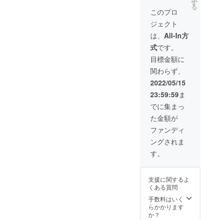
省一 ポ
ださ
す
湿を避
る
スト
い。 ※
け、常
このプロ
カード
クラウ
温で保
ジェクト
5枚セッ
ドファ
存して
ト カメ
ンディ
くださ
は、
All-In方
ラマン
ング終
い。
式
です。
鈴木省
了後に
一が撮
お送り
目標金額に
る石
する
関わらず、
巻、浜
メール
の写真
にて、
2022/05/15
をポス
日程や
23:59:59
ま
トカー
撮影場
ドにし
所等ご
でに集まっ
てお届
相談さ
た金額が
けしま
せてい
す。
ただき
ファンディ
（ポス
ます。
ングされま
トカー
※撮影し
ドの図
た写真
す。
柄はラ
の権利
ンダム
は支援
となり
者様に
支援に関するよ
ます）
帰属し
くある質問
※商品写
ます。
真はイ
自由に
手数料はいく
メージ
使用す
らかかります
です。
ること
か？