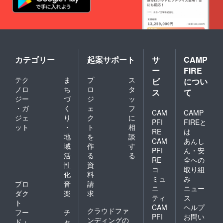
カテゴリー
起案サポート
サ
CAMP
ー
FIRE
テク
ま
プ
ス
ビ
につい
ノロ
ち
ロ
タ
ス
て
ジー
づ
ジ
ッ
・ガ
く
ェ
フ
CAM
CAMP
ジェ
り
ク
に
PFI
FIREと
ット
・
ト
相
RE
は
地
を
談
CAM
あんし
域
作
す
PFI
ん・安
活
る
る
RE
全への
性
資
コ
取り組
化
料
ミュ
み
プロ
音
請
ニ
ニュー
ダク
楽
求
ティ
ス
ト
CAM
ヘルプ
クラウドファ
フー
チ
PFI
お問い
ンディングの
ド・
ャ