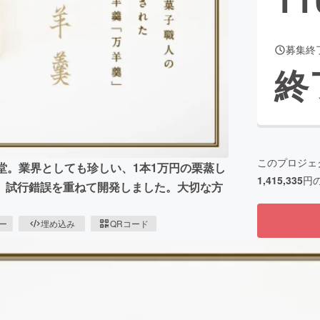
募集終
CAMPFIRE for Social Good
CAMPFIRE Creation
終
CAMPFIREふるさと納税
machi-ya
コミュニティ
このプロジェ
堂。業界としても珍しい、1本1万円の栗蒸し
1,415,335
円
、試行錯誤を重ねて開発しました。大切な方
ピー
埋め込み
QRコード