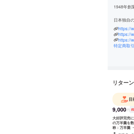
っております。誠にありがとうございます。
1948年
は本当に素晴らしい栗だと思っております。
、味わって欲しいと思い、リターンを追加さ
日本独自
くださる素材があってはじめて自分達職人が
https://
和菓子は
も伝えていきたいと考えております。どうぞ
慈しみ育
https:/
特定商取
そして、
根ざして
和菓子の
摯に向き
リターン
子を通し
「笑顔と
目
9,000
円
を信念と
大好評完売につき商品を追
の万羊羹を数
御菓子司
称：万羊羹 
塩 ・原料原