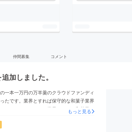
仲間募集
コメント
を追加しました。
の一本一万円の万羊羹のクラウドファンディ
ったです。業界とすれば保守的な和菓子業界
ってきました。そんな業界ですが、和菓子屋
もっと見る
て頂きたいと思いスタートしました。皆様の
でき更に３００％を超える支援を頂くことが