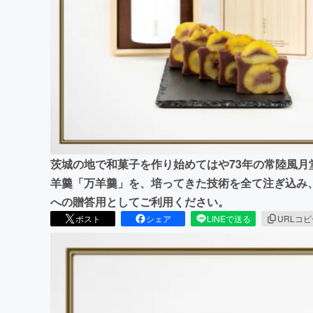
まちづくり・地域活性化
茨城の地で和菓子を作り始めてはや73年の常陸風月
羊羹「万羊羹」を、培ってきた技術を全て注ぎ込み
への贈答用としてご利用ください。
ポスト
シェア
LINEで送る
URLコ