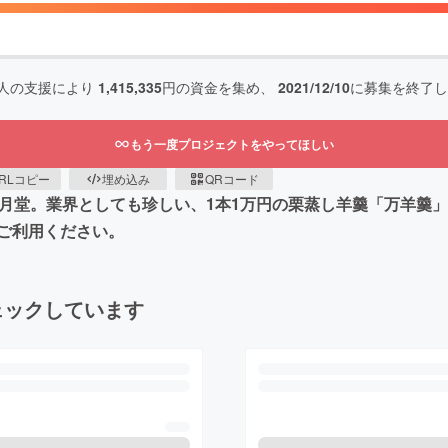
人の支援により
1,415,335
円の資金を集め、
2021/12/10
に募集を終了し
もう一度プロジェクトをやってほしい
RLコピー
埋め込み
QRコード
風月堂。業界としても珍しい、1本1万円の栗蒸し羊羹「万羊羹
ご利用ください。
ェックしています