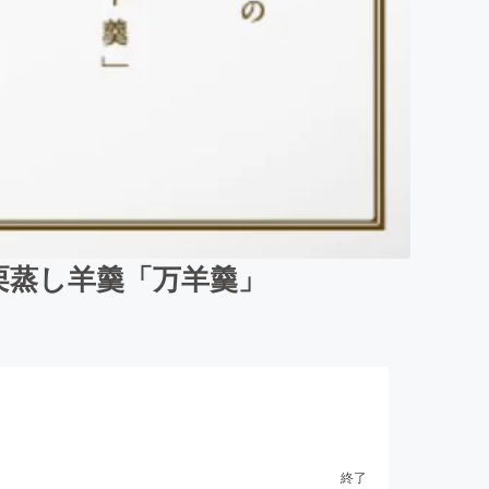
栗蒸し羊羹「万羊羹」
終了