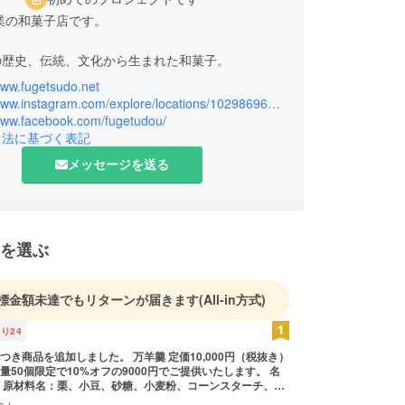
創業の和菓子店です。
の歴史、伝統、文化から生まれた和菓子。
www.fugetsudo.net
古来より人と人を結び、移りゆく四季折々の想いを
https://www.instagram.com/explore/locations/102986969867740/
まれてきました。
/www.facebook.com/fugetudou/
引法に基づく表記
和菓子は五感の芸術とも言われ今も日本人の生活に
メッセージを送る
います。
魅力、それを囲む人々やその想い、歴史や文化に真
合い、日本の伝統、日本文化の素晴らしさを、お菓
を選ぶ
て全ての人達の笑顔を未来へ繋いでいくこと。
伝統を未来へ」
標金額未達でもリターンが届きます
(All-in方式)
残り
24
し、日々精進してまいります。
加しました。 万羊羹 定価10,000円（税抜き）
量50個限定で10%オフの9000円でご提供いたします。 名
 風月堂
・原材料名：栗、小豆、砂糖、小麦粉、コーンスターチ、食
産地：日本 ・内容量：500ｇ ・保存方法：直射日光、高温多