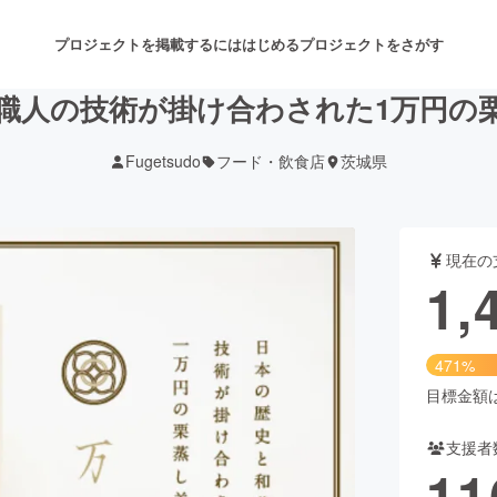
プロジェクトを掲載するには
はじめる
プロジェクトをさがす
職人の技術が掛け合わされた1万円の
Fugetsudo
フード・飲食店
茨城県
注目のリターン
注目の新着プロジェクト
募集終了が近いプロジェクト
も
現在の
音楽
舞台・パフォーマンス
1,
ゲーム・サービス開発
フード・飲食店
471%
書籍・雑誌出版
アニメ・漫画
目標金額は3
支援者
チャレンジ
ビューティー・ヘルスケ
11