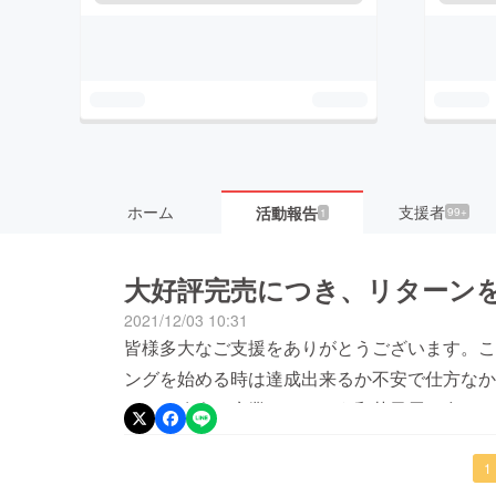
ホーム
支援者
活動報告
99+
1
大好評完売につき、リターン
2021/12/03 10:31
皆様多大なご支援をありがとうございます。こ
ングを始める時は達成出来るか不安で仕方なか
です。昨今は廃業してしまう和菓子屋も多くな
としてチャレンジをしている姿勢を皆さんに見
ご支援のおかげで目標金額をクリアすることが
1