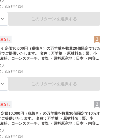
6人
２０℃以下の涼しい場所に保管してください。開封後の保存
藤田浩一
：2021年12月
管しお早めにお召し上がりください。 ・添加物表示：無し
表示：小麦粉
このリターンを選択する
る
在庫なし
個限定で15%
いたします。 名称：万羊羹 ・原材料名：栗、小
麦粉、コーンスターチ、食塩 ・原料原産地：日本 ・内容
 ・保存方法：直射日光、高温多湿を避け、２０℃以下の涼し
0人
してください。開封後の保存は冷蔵庫で保管しお早めにお
：2021年12月
ださい。 ・添加物表示：無し ・アレルギー表示：小麦粉
このリターンを選択する
る
在庫なし
%オ
円でご提供いたします。 名称：万羊羹 ・原材料名：栗、小
麦粉、コーンスターチ、食塩 ・原料原産地：日本 ・内容
 ・保存方法：直射日光、高温多湿を避け、２０℃以下の涼し
0人
してください。開封後の保存は冷蔵庫で保管しお早めにお
：2021年12月
ださい。 ・添加物表示：無し ・アレルギー表示：小麦粉