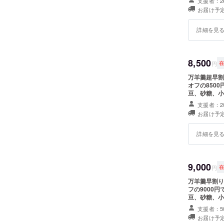
支援者：2
湿を避け、
三代目 
お届け予定
は冷蔵庫で保
・アレルギー
詳細を見
8,500
円
万羊羹超早割り 定価10,000円（税抜き）の万羊羹を数量20
オフの8500円でご提供
豆、砂糖、小
量：500ｇ
支援者：2
い場所に保管
お届け予定
召し上がりく
詳細を見
9,000
円
万羊羹早割り 定価10,000円（税抜き）の万羊羹を数量30個限定で10
フの9000
豆、砂糖、小
量：500ｇ
支援者：5
い場所に保管
お届け予定
召し上がりく