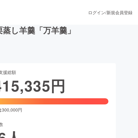
ログイン
/
新規会員登録
栗蒸し羊羹「万羊羹」
うすぐ公開されます
支援総額
プロダクト
415,335
円
ファッション
スポーツ
00,000円
数
ア
ソーシャルグッド
6
人