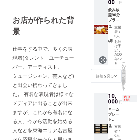
00
円
飲み放
題90分
お店が作られた背
プラン
5,000
支援
景
円/1回
者：
分 ※お
0人
客様専
お届
用グラ
け予
仕事をする中で、多くの表
スをご
定：
用意(今
2022
現者(タレント、ユーチュー
年12
後来店
こ
月
時には
の
バー、アーティスト、
リ
こちら
タ
ー
のグラ
ミュージシャン、芸人など)
ン
詳細を見る
を
スを使
選
択
と出会い携わってきまし
用いた
す
る
だけま
た。 有名な表現者は様々な
10,
す) ※お
残り
連れ様
000
100
円
メディアに出ることが出来
は別。
ネーム
ますが、これから有名にな
プレー
ト
る人、今から活動を始める
10,000
支援
円 ※店
人などを東海エリア名古屋
者：
内にお
0人
から応援出来たらと思いま
名前の