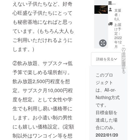
えない子供たちなど、好奇
題
100,000
支援
心旺盛な子供たちにとって
円 ※今
者：
回のご
0人
も秘密基地になればと思っ
支援で
お届
サービ
け予
ています。(もちろん大人も
ス(お店)
定：
が存続
2022
ご利用いただけれるように
年12
する限
こ
月
り、毎
します。)
の
リ
日でも
タ
ー
飲み放
ン
詳細を見る
を
②飲み放題、サブスク→低
題をご
選
択
利用い
す
予算で楽しめる場所創り。
る
ただけ
このプロ
ます。
飲み放題2,500円程度を想
ジェクト
(1回90
分) ※お
定。サブスク月10,000円程
は、All-or-
連れ様
Nothing方式
は別。
度を想定。として女性や学
です。
生でも利用し易い価格帯に
目標金額を
します。お小遣い制の男性
達成した場
にも嬉しい価格設定。(定額
合にのみ、
2022/01/20
制以外はワンコイン等を想