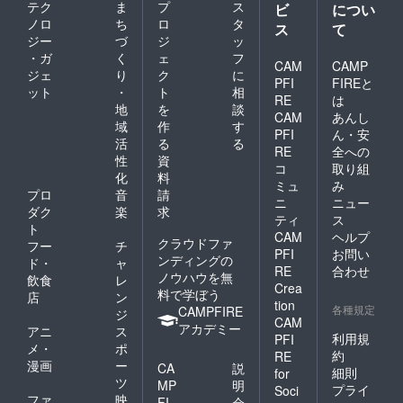
テク
ま
プ
ス
ビ
につい
ノロ
ち
ロ
タ
ス
て
ジー
づ
ジ
ッ
・ガ
く
ェ
フ
CAM
CAMP
ジェ
り
ク
に
PFI
FIREと
ット
・
ト
相
RE
は
地
を
談
CAM
あんし
域
作
す
PFI
ん・安
活
る
る
RE
全への
性
資
コ
取り組
化
料
ミュ
み
プロ
音
請
ニ
ニュー
ダク
楽
求
ティ
ス
ト
CAM
ヘルプ
クラウドファ
フー
チ
PFI
お問い
ンディングの
ド・
ャ
RE
合わせ
ノウハウを無
飲食
レ
Crea
料で学ぼう
店
ン
tion
各種規定
CAMPFIRE
ジ
CAM
アカデミー
アニ
ス
利用規
PFI
メ・
ポ
約
RE
漫画
ー
CA
説
細則
for
ツ
MP
明
プライ
Soci
ファ
映
FI
会