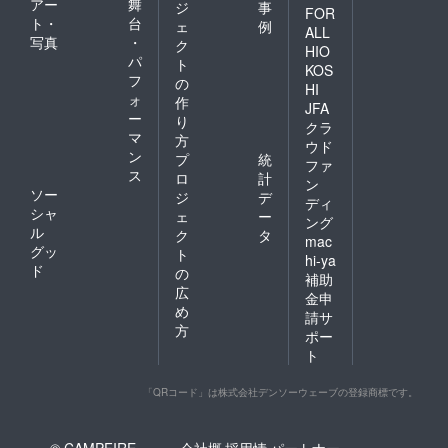
アー
舞
ジ
事
FOR
ト・
台
ェ
例
ALL
写真
・
ク
HIO
パ
ト
KOS
フ
の
HI
ォ
作
JFA
ー
り
クラ
マ
方
ウド
ン
プ
統
ファ
ス
ロ
計
ン
ソー
ジ
デ
ディ
シャ
ェ
ー
ング
ル
ク
タ
mac
グッ
ト
hi-ya
ド
の
補助
広
金申
め
請サ
方
ポー
ト
「QRコード」は株式会社デンソーウェーブの登録商標です。
© CAMPFIRE,
会社概
採用情
パートナー