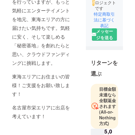
を行っていますが、もっと
ロジェクト
です
気軽にエンターテイメント
特定商取引
を地元、東海エリアの方に
法に基づく
表記
届けたい気持ちです。気軽
メッセー
に安く、そして楽しめる
ジを送る
「秘密基地」を創れたらと
思い、クラウドファンディ
リターンを
ングに挑戦します。
選ぶ
東海エリアにお住まいの皆
様！ご支援をお願い致しま
目標金額
す！
未達なら
全額返金
されます
名古屋市栄エリアに出店を
(All-or-
考えています！
Nothing
方式)
5,0