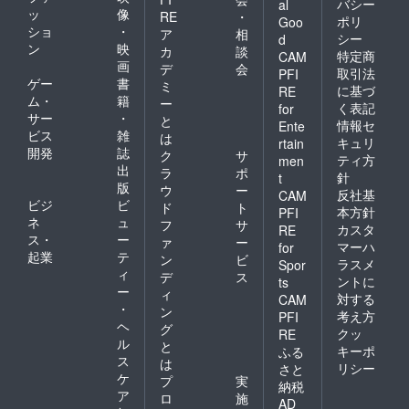
バシー
al
ッ
像
RE
・
ポリ
Goo
ショ
・
ア
相
シー
d
ン
映
カ
談
特定商
CAM
画
デ
会
取引法
PFI
ゲー
書
ミ
に基づ
RE
ム・
籍
ー
く表記
for
サー
・
と
情報セ
Ente
ビス
雑
は
キュリ
rtain
開発
誌
ク
サ
ティ方
men
出
ラ
ポ
針
t
版
ウ
ー
反社基
CAM
ビジ
ビ
ド
ト
本方針
PFI
ネ
ュ
フ
サ
カスタ
RE
ス・
ー
ァ
ー
マーハ
for
起業
テ
ン
ビ
ラスメ
Spor
ィ
デ
ス
ントに
ts
ー
ィ
対する
CAM
・
ン
考え方
PFI
ヘ
グ
クッ
RE
ル
と
キーポ
ふる
ス
は
リシー
さと
ケ
プ
実
納税
ア
ロ
施
AD