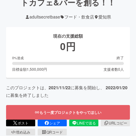
トカフェ&バーを創る！！
adultsecretbase
フード・飲食店
愛知県
現在の支援総額
0
円
終了
0
%達成
目標金額
1,500,000
円
支援者数
0
人
このプロジェクトは、
2021/11/22
に募集を開始し、
2022/01/20
に募集を終了しました
もう一度プロジェクトをやってほしい
ポスト
シェア
LINEで送る
URLコピー
埋め込み
QRコード