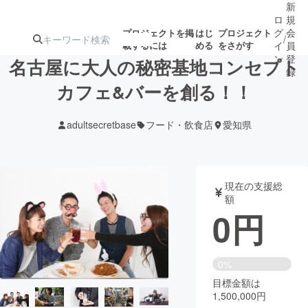
新
ロ
規
グ
会
プロジェクトを掲
はじ
プロジェクト
/
載するには
める
をさがす
イ
員
ン
登
名古屋に大人の秘密基地コンセプト
録
カフェ&バーを創る！！
人気のプロ
注目のリ
注目の新着プロ
募集終了が近いプ
もうすぐ公開
adultsecretbase
フード・飲食店
愛知県
ジェクト
ターン
ジェクト
ロジェクト
されます
アート・写真
音楽
現在の支援総
額
0
円
テクノロジー・ガジェット
ゲーム・サ
映像・映画
書籍・雑誌
0%
目標金額は
1,500,000円
ビジネス・起業
チャレンジ