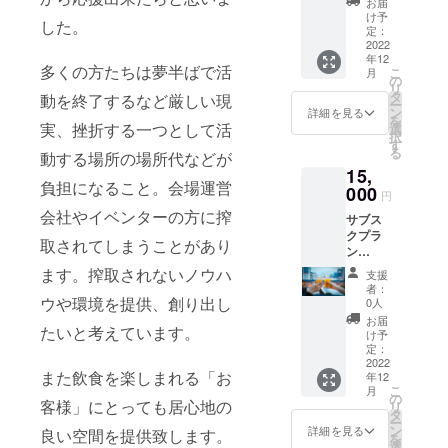
お届
入った
け予
した。
プレー
定：
トを展
2022
年12
示致し
多くの方たちは夢半ばで活
こ
月
ます。
の
リ
(個人や
タ
動を終了するなど厳しい現
ー
グルー
ン
詳細を見る
を
プ法人
実、挫折する一つとして活
選
択
も可)
す
る
動する場所の場所代などが
15,
負担になること。会場運営
000
円
会社やイベンターの方に搾
サブス
クプラ
取されてしまうことがあり
ン
15,000
ます。搾取されないノウハ
支援
円/1ヶ
者：
月分 ※
ウや環境を提供、創り出し
0人
お客様
お届
たいと考えています。
専用グ
け予
ラスを
定：
ご用意
2022
また飲食を楽しまれる「お
年12
(今後来
こ
月
店時に
の
客様」にとっても居心地の
リ
はこち
タ
ー
らのグ
ン
詳細を見る
良い空間を提供致します。
を
ラスを
選