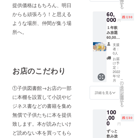
択
使用い
提供価格はもちろん、明日
す
る
ただけ
60,
からも頑張ろう！と思える
ます) ※
残り30
お連れ
000
円
ような場所、仲間が集う場
様は
１年飲
別。
所へ。
み放題
60,000
円 ※今
支援
回のご
者：
支援で
0人
ご来店
お届
から1年
け予
間、毎
定：
お店のこだわり
日でも
2022
年12
飲み放
こ
月
題をご
の
リ
利用い
①子供図書館→お店の一部
タ
ー
ただけ
ン
詳細を見る
を
に本棚を設置して小説やビ
ます。
選
択
(1回90
す
る
ジネス書などの書籍を集め
分) ※お
100
連れ様
無償で子供たちに本を提供
は別。
,00
残り30
0
致します。本が読みたいけ
円
ずっと
ど読めない本を買ってもら
飲み放