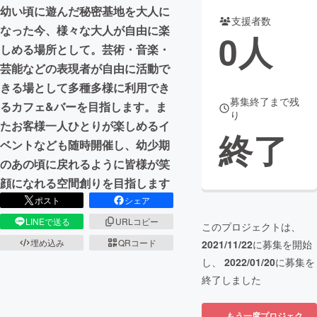
幼い頃に遊んだ秘密基地を大人に
支援者数
まちづくり・地域活性化
なった今、様々な大人が自由に楽
0
人
しめる場所として。芸術・音楽・
芸能などの表現者が自由に活動で
CAMPFIRE for Social Good
CAMPFIRE Creation
きる場として多種多様に利用でき
CAMPFIREふるさと納税
machi-ya
コミュニティ
募集終了まで残
るカフェ&バーを目指します。ま
り
たお客様一人ひとりが楽しめるイ
終了
ベントなども随時開催し、幼少期
のあの頃に戻れるように皆様が笑
顔になれる空間創りを目指します
ポスト
シェア
LINEで送る
URLコピー
このプロジェクトは、
埋め込み
QRコード
2021/11/22
に募集を開始
し、
2022/01/20
に募集を
終了しました
もう一度プロジェク