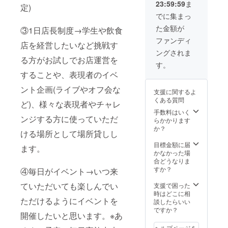
23:59:59
ま
定)
でに集まっ
た金額が
③1日店長制度→学生や飲食
ファンディ
店を経営したいなど挑戦す
ングされま
る方がお試しでお店運営を
す。
することや、表現者のイベ
ント企画(ライブやオフ会な
支援に関するよ
くある質問
ど)、様々な表現者やチャレ
手数料はいく
ンジする方に使っていただ
らかかります
か？
ける場所として場所貸しし
目標金額に届
ます。
かなかった場
合どうなりま
すか？
④毎日がイベント→いつ来
ていただいても楽しんでい
支援で困った
時はどこに相
ただけるようにイベントを
談したらいい
ですか？
開催したいと思います。※あ
ヘルプページを