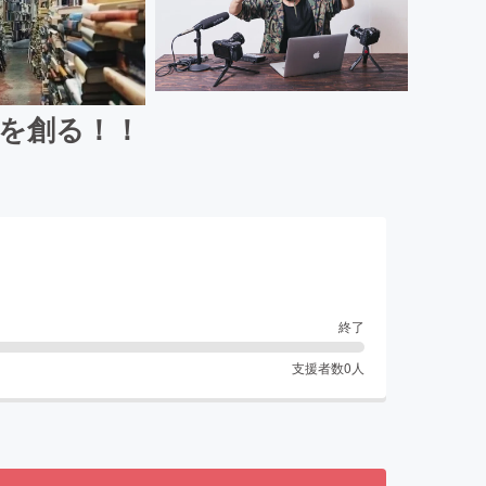
を創る！！
終了
支援者数
0
人