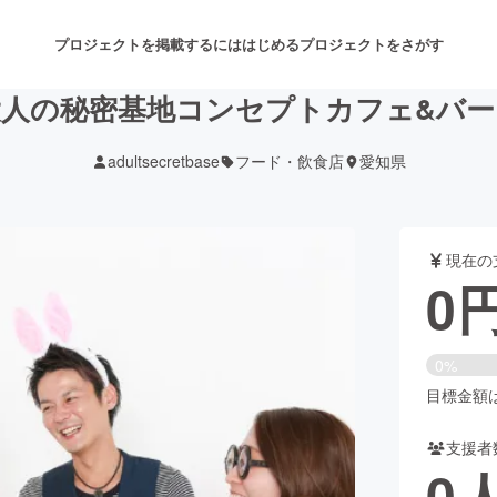
プロジェクトを掲載するには
はじめる
プロジェクトをさがす
大人の秘密基地コンセプトカフェ&バー
adultsecretbase
フード・飲食店
愛知県
注目のリターン
注目の新着プロジェクト
募集終了が近いプロジェクト
も
現在の
音楽
舞台・パフォーマンス
0
ゲーム・サービス開発
フード・飲食店
0%
書籍・雑誌出版
アニメ・漫画
目標金額は1
支援者
チャレンジ
ビューティー・ヘルスケ
0