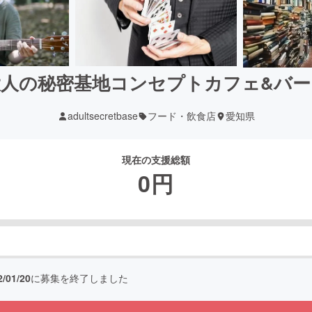
大人の秘密基地コンセプトカフェ&バー
adultsecretbase
フード・飲食店
愛知県
現在の支援総額
0
円
2/01/20
に募集を終了しました