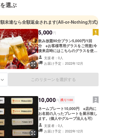
を選ぶ
金額未達なら全額返金されます
(All-or-Nothing方式)
5,000
円
飲み放題90分プラン5,000円/1回
分 ※お客様専用グラスをご用意(今
後来店時にはこちらのグラスを使用
いただけます) ※お連れ様は別。
支援者：0人
お届け予定：2022年12月
このリターンを選択する
る
10,000
円
残り
100
ネームプレート10,000円 ※店内に
お名前の入ったプレートを展示致し
ます。(個人やグループ法人も可)
支援者：0人
お届け予定：2022年12月