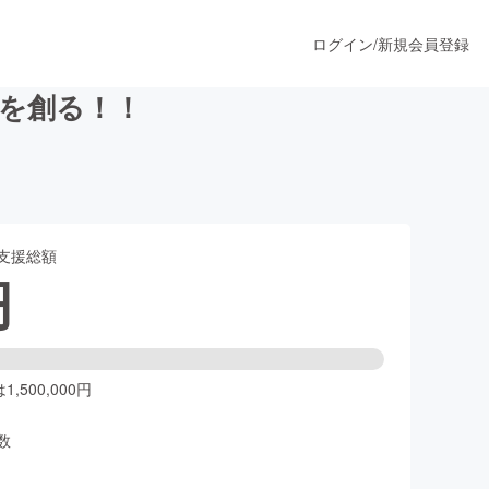
ログイン
/
新規会員登録
を創る！！
うすぐ公開されます
支援総額
プロダクト
円
ファッション
スポーツ
,500,000円
数
ア
ソーシャルグッド
人