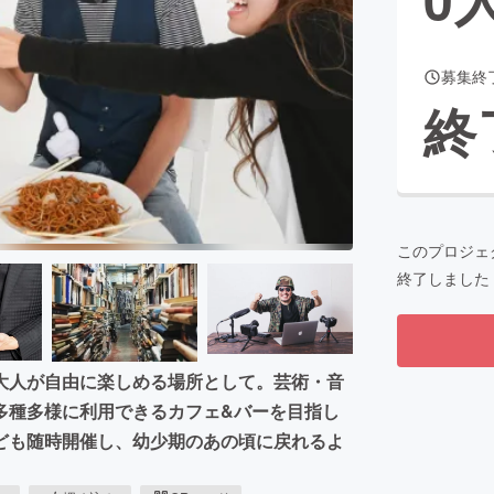
募集終
CAMPFIRE for Social Good
CAMPFIRE Creation
終
CAMPFIREふるさと納税
machi-ya
コミュニティ
このプロジェ
終了しました
大人が自由に楽しめる場所として。芸術・音
多種多様に利用できるカフェ&バーを目指し
ども随時開催し、幼少期のあの頃に戻れるよ