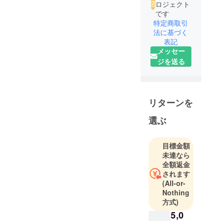
ロジェクト
です
特定商取引
法に基づく
表記
メッセー
ジを送る
リターンを
選ぶ
目標金額
未達なら
全額返金
されます
(All-or-
Nothing
方式)
5,0