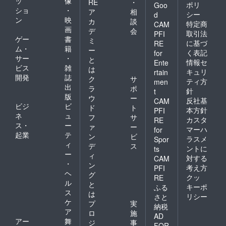
ッ
像
RE
・
ポリ
Goo
ショ
・
ア
相
シー
d
ン
映
カ
談
特定商
CAM
画
デ
会
取引法
PFI
ゲー
書
ミ
に基づ
RE
ム・
籍
ー
く表記
for
サー
・
と
情報セ
Ente
ビス
雑
は
キュリ
rtain
開発
誌
ク
サ
ティ方
men
出
ラ
ポ
針
t
版
ウ
ー
反社基
CAM
ビジ
ビ
ド
ト
本方針
PFI
ネ
ュ
フ
サ
カスタ
RE
ス・
ー
ァ
ー
マーハ
for
起業
テ
ン
ビ
ラスメ
Spor
ィ
デ
ス
ントに
ts
ー
ィ
対する
CAM
・
ン
考え方
PFI
ヘ
グ
クッ
RE
ル
と
キーポ
ふる
ス
は
リシー
さと
ケ
プ
実
納税
ア
ロ
施
AD
アー
舞
ジ
事
FOR