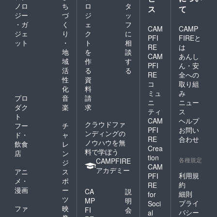
ノロ
ち
ロ
タ
ス
て
ジー
づ
ジ
ッ
・ガ
く
ェ
フ
CAM
CAMP
ジェ
り
ク
に
PFI
FIREと
ット
・
ト
相
RE
は
地
を
談
CAM
あんし
域
作
す
PFI
ん・安
活
る
る
RE
全への
性
資
コ
取り組
化
料
ミュ
み
プロ
音
請
ニ
ニュー
ダク
楽
求
ティ
ス
ト
CAM
ヘルプ
クラウドファ
フー
チ
PFI
お問い
ンディングの
ド・
ャ
RE
合わせ
ノウハウを無
飲食
レ
Crea
料で学ぼう
店
ン
tion
各種規定
CAMPFIRE
ジ
CAM
アカデミー
アニ
ス
利用規
PFI
メ・
ポ
約
RE
漫画
ー
CA
説
細則
for
ツ
MP
明
プライ
Soci
ファ
映
FI
会
バシー
al