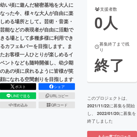
幼い頃に遊んだ秘密基地を大人に
支援者数
まちづくり・地域活性化
なった今、様々な大人が自由に楽
0
人
しめる場所として。芸術・音楽・
芸能などの表現者が自由に活動で
CAMPFIRE for Social Good
CAMPFIRE Creation
きる場として多種多様に利用でき
CAMPFIREふるさと納税
machi-ya
コミュニティ
募集終了まで残
るカフェ&バーを目指します。ま
り
たお客様一人ひとりが楽しめるイ
終了
ベントなども随時開催し、幼少期
のあの頃に戻れるように皆様が笑
顔になれる空間創りを目指します
ポスト
シェア
LINEで送る
URLコピー
このプロジェクトは、
埋め込み
QRコード
2021/11/22
に募集を開始
し、
2022/01/20
に募集を
終了しました
もう一度プロジェク