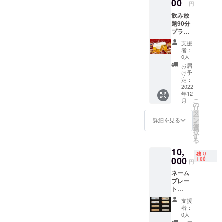
00
円
飲み放
題90分
プラン
5,000
支援
円/1回
者：
分 ※お
0人
客様専
お届
用グラ
け予
スをご
定：
用意(今
2022
年12
後来店
こ
月
時には
の
リ
こちら
タ
ー
のグラ
ン
詳細を見る
を
スを使
選
択
用いた
す
る
だけま
10,
す) ※お
残り
連れ様
000
100
円
は別。
ネーム
プレー
ト
10,000
支援
円 ※店
者：
内にお
0人
名前の