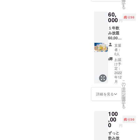
択
使用い
す
る
ただけ
60,
ます) ※
残り30
お連れ
000
円
様は
１年飲
別。
み放題
60,000
円 ※今
支援
回のご
者：
支援で
0人
ご来店
お届
から1年
け予
間、毎
定：
日でも
2022
年12
飲み放
こ
月
題をご
の
リ
利用い
タ
ー
ただけ
ン
詳細を見る
を
ます。
選
択
(1回90
す
る
分) ※お
100
連れ様
は別。
,00
残り30
0
円
ずっと
飲み放