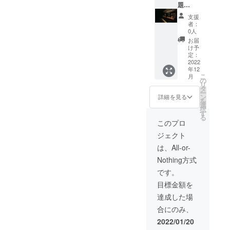
題
100,000
支援
円 ※今
者：
回のご
0人
支援で
お届
サービ
け予
ス(お店)
定：
が存続
2022
年12
する限
こ
月
り、毎
の
リ
日でも
タ
ー
飲み放
ン
詳細を見る
を
題をご
選
択
利用い
す
る
ただけ
このプロ
ます。
ジェクト
(1回90
分) ※お
は、All-or-
連れ様
Nothing方式
は別。
です。
目標金額を
達成した場
合にのみ、
2022/01/20