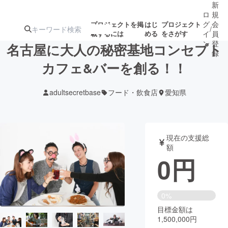
新
ロ
規
グ
会
プロジェクトを掲
はじ
プロジェクト
/
載するには
める
をさがす
イ
員
ン
登
名古屋に大人の秘密基地コンセプト
録
カフェ&バーを創る！！
人気のプロ
注目のリ
注目の新着プロ
募集終了が近いプ
もうすぐ公開
adultsecretbase
フード・飲食店
愛知県
ジェクト
ターン
ジェクト
ロジェクト
されます
アート・写真
音楽
現在の支援総
額
0
円
テクノロジー・ガジェット
ゲーム・サ
映像・映画
書籍・雑誌
0%
目標金額は
1,500,000円
ビジネス・起業
チャレンジ