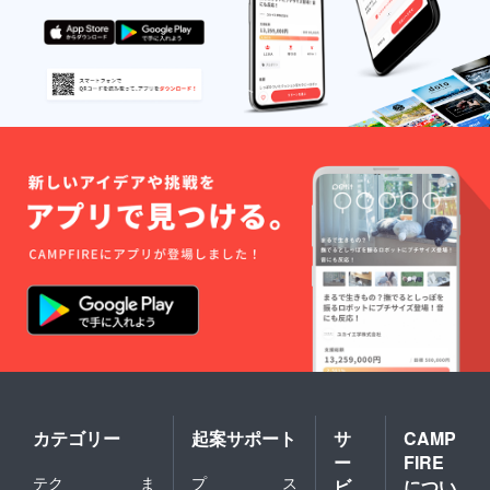
カテゴリー
起案サポート
サ
CAMP
ー
FIRE
テク
ま
プ
ス
ビ
につい