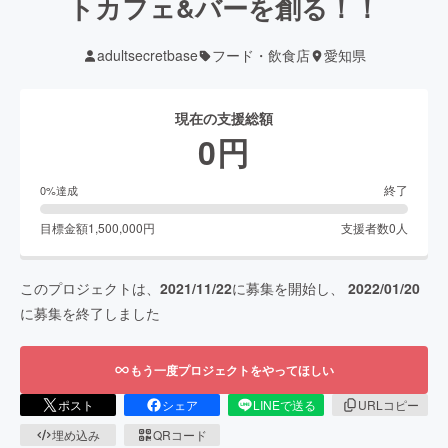
トカフェ&バーを創る！！
adultsecretbase
フード・飲食店
愛知県
現在の支援総額
0
円
終了
0
%達成
目標金額
1,500,000
円
支援者数
0
人
このプロジェクトは、
2021/11/22
に募集を開始し、
2022/01/20
に募集を終了しました
もう一度プロジェクトをやってほしい
ポスト
シェア
LINEで送る
URLコピー
埋め込み
QRコード