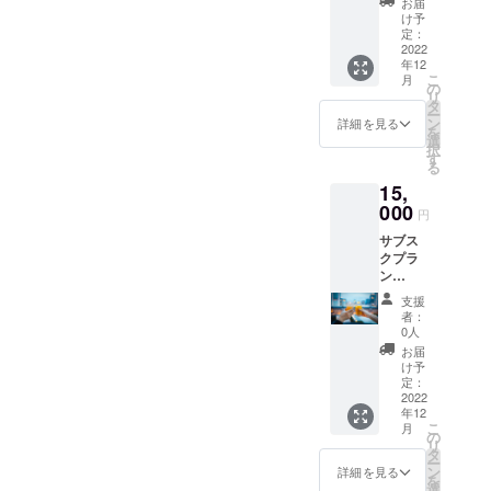
お届
入った
け予
プレー
定：
トを展
2022
年12
示致し
こ
月
ます。
の
リ
(個人や
タ
ー
グルー
ン
詳細を見る
を
プ法人
選
択
も可)
す
る
15,
000
円
サブス
クプラ
ン
15,000
支援
円/1ヶ
者：
月分 ※
0人
お客様
お届
専用グ
け予
ラスを
定：
ご用意
2022
年12
(今後来
こ
月
店時に
の
リ
はこち
タ
ー
らのグ
ン
詳細を見る
を
ラスを
選