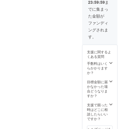
23:59:59
ま
でに集まっ
た金額が
ファンディ
ングされま
す。
支援に関するよ
くある質問
手数料はいく
らかかります
か？
目標金額に届
かなかった場
合どうなりま
すか？
支援で困った
時はどこに相
談したらいい
ですか？
ヘルプページを