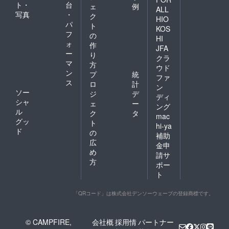
ト・
台
ェ
例
ALL
写真
・
ク
HIO
パ
ト
KOS
フ
の
HI
ォ
作
JFA
ー
り
クラ
マ
方
ウド
ン
プ
統
ファ
ス
ロ
計
ン
ソー
ジ
デ
ディ
シャ
ェ
ー
ング
ル
ク
タ
mac
グッ
ト
hi-ya
ド
の
補助
広
金申
め
請サ
方
ポー
ト
「QRコード」は株式会社デンソーウェーブの登録商標です。
© CAMPFIRE,
会社概
採用情
パートナー