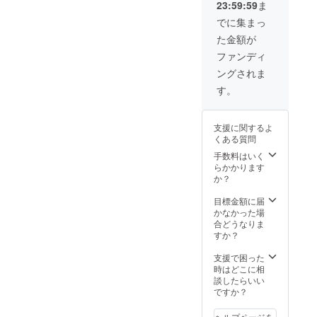
23:59:59
ま
でに集まっ
た金額が
ファンディ
ングされま
す。
支援に関するよ
くある質問
手数料はいく
らかかります
か？
目標金額に届
かなかった場
合どうなりま
すか？
支援で困った
時はどこに相
談したらいい
ですか？
ヘルプページを