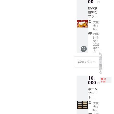
00
円
飲み放
題90分
プラン
5,000
支援
円/1回
者：
分 ※お
0人
客様専
お届
用グラ
け予
スをご
定：
用意(今
2022
年12
後来店
こ
月
時には
の
リ
こちら
タ
ー
のグラ
ン
詳細を見る
を
スを使
選
択
用いた
す
る
だけま
10,
す) ※お
残り
連れ様
000
100
円
は別。
ネーム
プレー
ト
10,000
支援
円 ※店
者：
内にお
0人
名前の