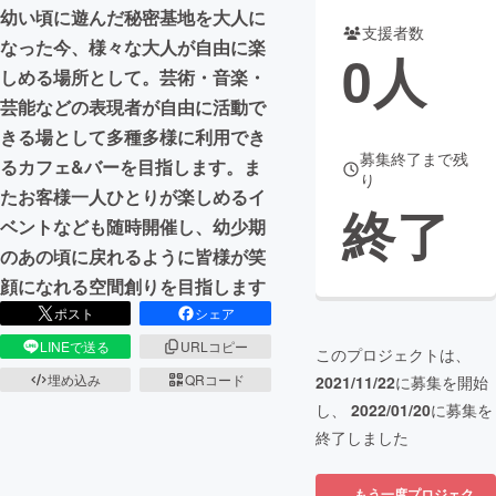
幼い頃に遊んだ秘密基地を大人に
支援者数
まちづくり・地域活性化
なった今、様々な大人が自由に楽
0
人
しめる場所として。芸術・音楽・
芸能などの表現者が自由に活動で
CAMPFIRE for Social Good
CAMPFIRE Creation
きる場として多種多様に利用でき
CAMPFIREふるさと納税
machi-ya
コミュニティ
募集終了まで残
るカフェ&バーを目指します。ま
り
たお客様一人ひとりが楽しめるイ
終了
ベントなども随時開催し、幼少期
のあの頃に戻れるように皆様が笑
顔になれる空間創りを目指します
ポスト
シェア
LINEで送る
URLコピー
このプロジェクトは、
埋め込み
QRコード
2021/11/22
に募集を開始
し、
2022/01/20
に募集を
終了しました
もう一度プロジェク