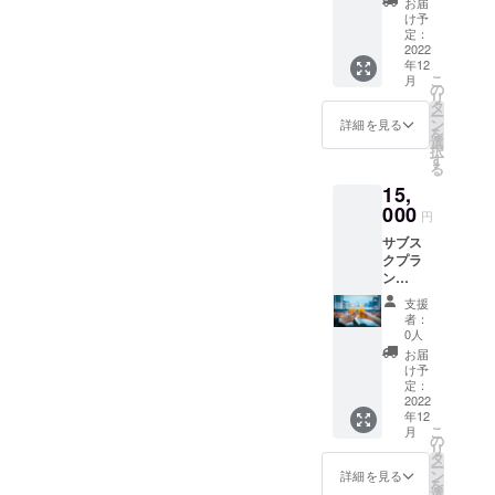
お届
入った
け予
プレー
定：
トを展
2022
年12
示致し
こ
月
ます。
の
リ
(個人や
タ
ー
グルー
ン
詳細を見る
を
プ法人
選
択
も可)
す
る
15,
000
円
サブス
クプラ
ン
15,000
支援
円/1ヶ
者：
月分 ※
0人
お客様
お届
専用グ
け予
ラスを
定：
ご用意
2022
年12
(今後来
こ
月
店時に
の
リ
はこち
タ
ー
らのグ
ン
詳細を見る
を
ラスを
選