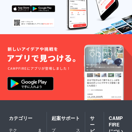
カテゴリー
起案サポート
サ
CAMP
ー
FIRE
テク
ま
プ
ス
ビ
につい