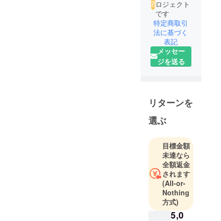
ロジェクト
です
特定商取引
法に基づく
表記
メッセー
ジを送る
リターンを
選ぶ
目標金額
未達なら
全額返金
されます
(All-or-
Nothing
方式)
5,0