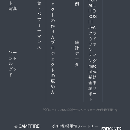
ト・
台
ェ
例
ALL
写真
・
ク
HIO
パ
ト
KOS
フ
の
HI
ォ
作
JFA
ー
り
クラ
マ
方
ウド
ン
プ
統
ファ
ス
ロ
計
ン
ソー
ジ
デ
ディ
シャ
ェ
ー
ング
ル
ク
タ
mac
グッ
ト
hi-ya
ド
の
補助
広
金申
め
請サ
方
ポー
ト
「QRコード」は株式会社デンソーウェーブの登録商標です。
© CAMPFIRE,
会社概
採用情
パートナー