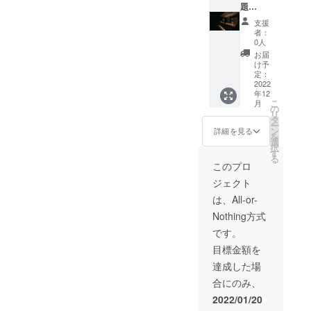
題
100,000
支援
円 ※今
者：
回のご
0人
支援で
お届
サービ
け予
ス(お店)
定：
が存続
2022
年12
する限
こ
月
り、毎
の
リ
日でも
タ
ー
飲み放
ン
詳細を見る
を
題をご
選
択
利用い
す
る
ただけ
このプロ
ます。
ジェクト
(1回90
分) ※お
は、All-or-
連れ様
Nothing方式
は別。
です。
目標金額を
達成した場
合にのみ、
2022/01/20