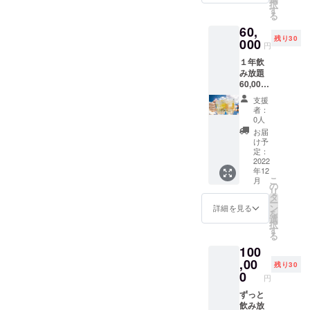
択
使用い
す
る
ただけ
60,
ます) ※
残り30
お連れ
000
円
様は
１年飲
別。
み放題
60,000
円 ※今
支援
回のご
者：
支援で
0人
ご来店
お届
から1年
け予
間、毎
定：
日でも
2022
年12
飲み放
こ
月
題をご
の
リ
利用い
タ
ー
ただけ
ン
詳細を見る
を
ます。
選
択
(1回90
す
る
分) ※お
100
連れ様
は別。
,00
残り30
0
円
ずっと
飲み放