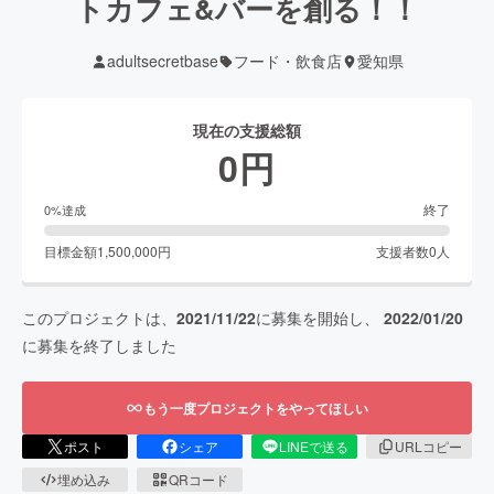
トカフェ&バーを創る！！
adultsecretbase
フード・飲食店
愛知県
現在の支援総額
0
円
終了
0
%達成
目標金額
1,500,000
円
支援者数
0
人
このプロジェクトは、
2021/11/22
に募集を開始し、
2022/01/20
に募集を終了しました
もう一度プロジェクトをやってほしい
ポスト
シェア
LINEで送る
URLコピー
埋め込み
QRコード