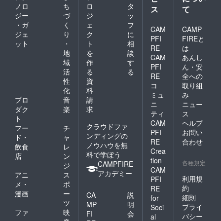
ノロ
ち
ロ
タ
ス
て
ジー
づ
ジ
ッ
・ガ
く
ェ
フ
CAM
CAMP
ジェ
り
ク
に
PFI
FIREと
ット
・
ト
相
RE
は
地
を
談
CAM
あんし
域
作
す
PFI
ん・安
活
る
る
RE
全への
性
資
コ
取り組
化
料
ミュ
み
プロ
音
請
ニ
ニュー
ダク
楽
求
ティ
ス
ト
CAM
ヘルプ
クラウドファ
フー
チ
PFI
お問い
ンディングの
ド・
ャ
RE
合わせ
ノウハウを無
飲食
レ
Crea
料で学ぼう
店
ン
tion
各種規定
CAMPFIRE
ジ
CAM
アカデミー
アニ
ス
利用規
PFI
メ・
ポ
約
RE
漫画
ー
CA
説
細則
for
ツ
MP
明
プライ
Soci
ファ
映
FI
会
バシー
al