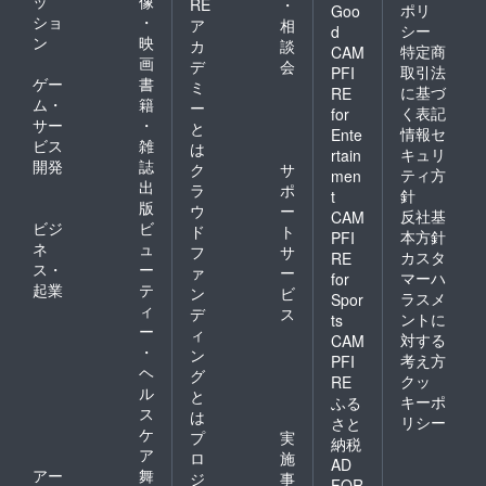
ッ
像
RE
・
ポリ
Goo
ショ
・
ア
相
シー
d
ン
映
カ
談
特定商
CAM
画
デ
会
取引法
PFI
ゲー
書
ミ
に基づ
RE
ム・
籍
ー
く表記
for
サー
・
と
情報セ
Ente
ビス
雑
は
キュリ
rtain
開発
誌
ク
サ
ティ方
men
出
ラ
ポ
針
t
版
ウ
ー
反社基
CAM
ビジ
ビ
ド
ト
本方針
PFI
ネ
ュ
フ
サ
カスタ
RE
ス・
ー
ァ
ー
マーハ
for
起業
テ
ン
ビ
ラスメ
Spor
ィ
デ
ス
ントに
ts
ー
ィ
対する
CAM
・
ン
考え方
PFI
ヘ
グ
クッ
RE
ル
と
キーポ
ふる
ス
は
リシー
さと
ケ
プ
実
納税
ア
ロ
施
AD
アー
舞
ジ
事
FOR