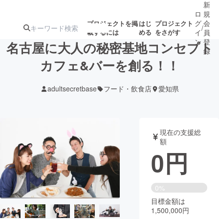
新
ロ
規
グ
会
プロジェクトを掲
はじ
プロジェクト
/
載するには
める
をさがす
イ
員
ン
登
名古屋に大人の秘密基地コンセプト
録
カフェ&バーを創る！！
人気のプロ
注目のリ
注目の新着プロ
募集終了が近いプ
もうすぐ公開
adultsecretbase
フード・飲食店
愛知県
ジェクト
ターン
ジェクト
ロジェクト
されます
アート・写真
音楽
現在の支援総
額
0
円
テクノロジー・ガジェット
ゲーム・サ
映像・映画
書籍・雑誌
0%
目標金額は
1,500,000円
ビジネス・起業
チャレンジ