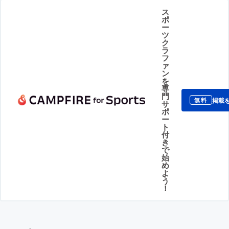
ス
ポ
ー
ツ
ク
ラ
フ
ァ
ン
を
専
門
掲載
無料
サ
ポ
ー
ト
付
き
で
始
め
よ
う
！