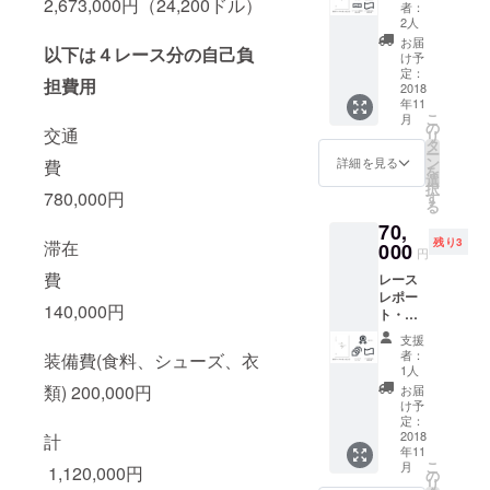
レース
2,673,000円（24,200ドル）
も聞け
者：
分、各
る報告
2人
レース
会の無
お届
以下は４レース分の自己負
終了後
料参加
け予
１週間
券（交
定：
担費用
程度で
2018
通費は
年11
メール
別途）
こ
月
配信い
ゴール
の
交通
リ
たしま
で掲げ
タ
ー
す）
る旗に
ン
詳細を見る
費
を
レース
お名前
選
択
の裏側
を記載
780,000円
す
る
も聞け
いたし
70,
る報告
ます 著
残り3
滞在
会の無
000
書
円
料参加
「ジャ
費
レース
券（交
ングル
レポー
通費は
を走っ
140,000円
ト・動
別途）
た話」
画（４
ステー
（仮）
支援
レース
ジレー
者：
装備費(食料、シューズ、衣
分、各
ス講習
1人
レース
会の無
類) 200,000円
お届
終了後
料参加
け予
１週間
券（交
定：
程度で
2018
通費は
計
年11
メール
別途）
こ
月
1,120,000円
配信）
ゴール
の
リ
完走メ