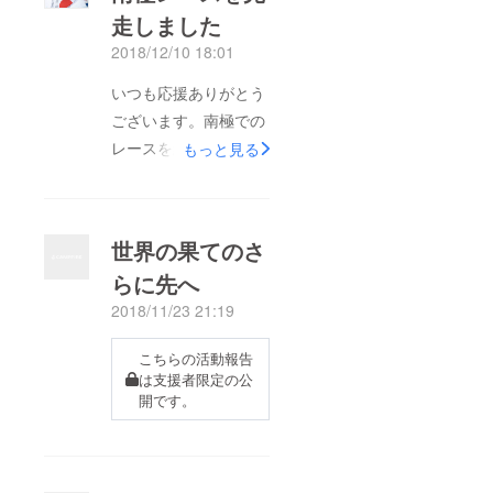
走しました
2018/12/10 18:01
いつも応援ありがとう
ございます。南極での
レースを終えて帰国し
もっと見る
ました（トップの写真
は完走後、大会FB
ページより）。レース
世界の果てのさ
の結果は４位、４戦す
らに先へ
べてを終えての年間成
2018/11/23 21:19
績は２位となり、目標
としていた年間優勝を
こちらの活動報告
果たすことはできませ
は支援者限定の公
んでした。冒頭の大会
開です。
側が撮影した写真もで
すが、風が強すぎてな
かなかうまく撮れ