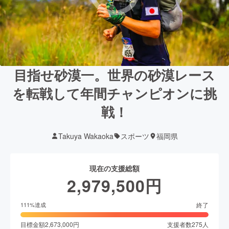
目指せ砂漠一。世界の砂漠レース
を転戦して年間チャンピオンに挑
戦！
Takuya Wakaoka
スポーツ
福岡県
現在の支援総額
2,979,500
円
終了
111
%達成
目標金額
2,673,000
円
支援者数
275
人