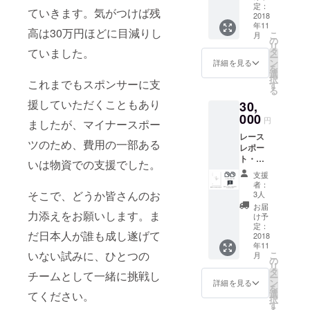
１週間
援者の
定：
ていきます。気がつけば残
17 白山ジ
程度で
2018
住所に
年11
メール
応じて
オトレイ
高は30万円ほどに目減りし
こ
月
配信い
決定、
の
ル １
リ
たしま
交通費
タ
ていました。
ー
位（日本、
す）
は別
ン
詳細を見る
を
ゴール
途） 著
選
250km）
択
で掲げ
これまでもスポンサーに支
書
す
る
る旗に
「ジャ
援していただくこともあり
30,
お名前
ングル
を記載
000
を走っ
円
ましたが、マイナースポー
いたし
た話」
レース
ます 著
（仮）
ツのため、費用の一部ある
レポー
書
ト・動
「ジャ
いは物資での支援でした。
画（４
ングル
支援
レース
を走っ
者：
分、各
た話」
そこで、どうか皆さんのお
3人
レース
（仮）
お届
終了後
力添えをお願いします。ま
け予
１週間
定：
だ日本人が誰も成し遂げて
程度で
2018
年11
メール
いない試みに、ひとつの
こ
月
配信い
の
リ
たしま
タ
チームとして一緒に挑戦し
ー
す） 著
ン
詳細を見る
を
書
選
てください。
択
「ジャ
す