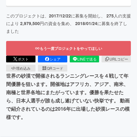
このプロジェクトは、
2017/12/22
に募集を開始し、
275
人の支援
により
2,979,500
円の資金を集め、
2018/01/24
に募集を終了し
ました
もう一度プロジェクトをやってほしい
ポスト
シェア
LINEで送る
URLコピー
埋め込み
QRコード
世界の砂漠で開催されるランニングレースを４戦して年
間優勝を狙います。開催地はアフリカ、アジア、南米、
南極と世界各地にまたがっています。優勝を果たせた
ら、日本人選手が誰も成し遂げていない快挙です。 動画
で紹介されているのは2016年に出場した砂漠レースの模
様です。