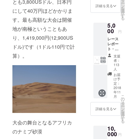
タ
とも3,800USドル、日本円
ー
１週間で
ン
詳細を見る
を
にして40万円ほどかかりま
選
250km走る
択
す
る
レースをメ
す。最も高額な大会は開催
5,0
インに出場
地が南極ということもあ
00
円
していま
り、1,419,000円(12,900US
す。
レース
レポー
ドル)です（1ドル110円で計
ト・動
戦績
画（４
算）。
支援
レース
2014 ジャン
者：
分、各
113
グルマラソ
レース
人
ン ３位
終了後
お届
１週間
け予
（ブラジ
程度で
定：
ル、
2018
メール
年11
275km）
配信い
こ
月
たしま
の
2015 アタカ
リ
す） 著
タ
ー
マクロッシ
書
ン
詳細を見る
を
「ジャ
選
ング 27位
択
ングル
す
（チリ、
る
大会の舞台となるアフリカ
を走っ
10,
250km）
た話」
のナミブ砂漠
000
（仮）
15 白山ジ
円