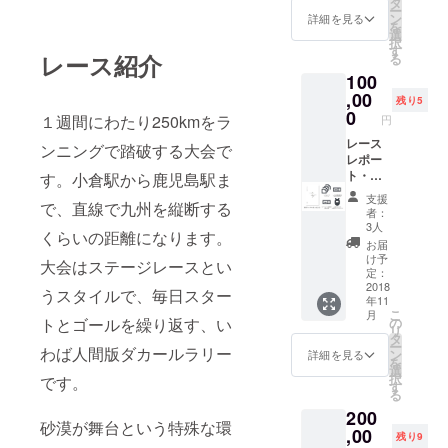
で掲げ
タ
ー
ダルを
る旗に
ン
詳細を見る
を
プレゼ
お名前
選
択
ント
を記載
す
レース紹介
る
ゴール
いたし
100
で掲げ
ます 著
る旗に
,00
書
残り5
お名前
「ジャ
0
１週間にわたり250kmをラ
円
を記載
ングル
いたし
レース
を走っ
ンニングで踏破する大会で
ます 著
レポー
た話」
書
ト・動
（仮）
す。小倉駅から鹿児島駅ま
「ジャ
画（４
支援
で、直線で九州を縦断する
ングル
レース
者：
を走っ
分、各
3人
くらいの距離になります。
た話」
レース
お届
（仮）
終了後
け予
大会はステージレースとい
１週間
定：
程度で
2018
うスタイルで、毎日スター
年11
メール
こ
月
配信）
の
トとゴールを繰り返す、い
リ
レース
タ
ー
の裏側
わば人間版ダカールラリー
ン
詳細を見る
を
も聞け
選
択
です。
る報告
す
る
会の無
200
料参加
砂漠が舞台という特殊な環
券（交
,00
残り9
通費は