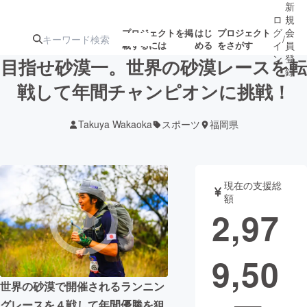
新
ロ
規
グ
会
プロジェクトを掲
はじ
プロジェクト
/
載するには
める
をさがす
イ
員
ン
登
目指せ砂漠一。世界の砂漠レースを転
録
戦して年間チャンピオンに挑戦！
人気のプロ
注目のリ
注目の新着プロ
募集終了が近いプ
もうすぐ公開
Takuya Wakaoka
スポーツ
福岡県
ジェクト
ターン
ジェクト
ロジェクト
されます
アート・写真
音楽
現在の支援総
額
2,97
テクノロジー・ガジェット
ゲーム・サ
9,50
映像・映画
書籍・雑誌
世界の砂漠で開催されるランニン
ビジネス・起業
チャレンジ
グレースを４戦して年間優勝を狙