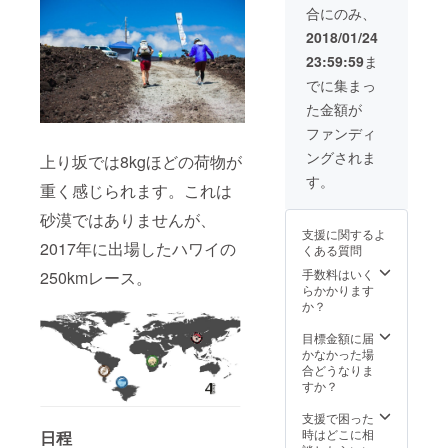
合にのみ、
著書
「ジャ
2018/01/24
ングル
23:59:59
ま
を走っ
た話」
でに集まっ
（仮）
た金額が
ファンディ
ングされま
上り坂では8kgほどの荷物が
す。
重く感じられます。これは
砂漠ではありませんが、
支援に関するよ
2017年に出場したハワイの
くある質問
手数料はいく
250kmレース。
らかかります
か？
目標金額に届
かなかった場
合どうなりま
すか？
支援で困った
時はどこに相
日程