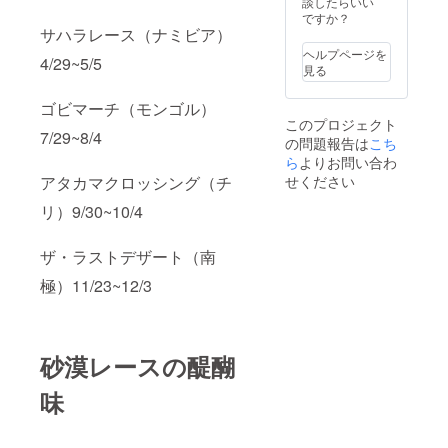
談したらいい
ですか？
サハラレース（ナミビア）
ヘルプページを
4/29~5/5
見る
ゴビマーチ（モンゴル）
このプロジェクト
7/29~8/4
の問題報告は
こち
ら
よりお問い合わ
せください
アタカマクロッシング（チ
リ）9/30~10/4
ザ・ラストデザート（南
極）11/23~12/3
砂漠レースの醍醐
味