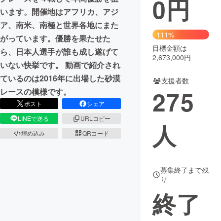
0
円
います。開催地はアフリカ、アジ
まちづくり・地域活性化
ア、南米、南極と世界各地にまた
111%
がっています。優勝を果たせた
目標金額は
CAMPFIRE for Social Good
CAMPFIRE Creation
ら、日本人選手が誰も成し遂げて
2,673,000円
CAMPFIREふるさと納税
machi-ya
コミュニティ
いない快挙です。 動画で紹介され
ているのは2016年に出場した砂漠
支援者数
275
レースの模様です。
ポスト
シェア
LINEで送る
URLコピー
人
埋め込み
QRコード
募集終了まで残
り
終了