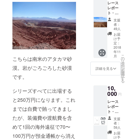
オトレイ
レース
レポー
ル ４
ト・動
位（日本、
画（４
支援
250km）
レース
者：
分、各
49人
2016 サハラ
レース
お届
レー
終了後
け予
１週間
ス
定：
程度で
2018
４位（ナ
年11
メール
こ
月
ミビア、
配信い
こちらは南米のアタカマ砂
の
リ
たしま
タ
250km）
ー
漠。岩がごろごろした砂漠
す）
ン
詳細を見る
16 白山ジ
を
レース
選
択
です。
オトレイ
の裏側
す
る
も聞け
ル １
10,
る報告
シリーズすべてに出場する
位（日本、
会の無
000
円
料参加
250km）
と250万円になります。これ
レース
券（開
2017 マウ
レポー
催地は
までは自費で賄ってきまし
ナ・トゥ・
ト・動
関東、
画（４
関西、
たが、装備費や渡航費を含
マウナ ３
支援
レース
九州を
者：
位（アメリ
めて1回の海外遠征で70〜
分、各
中心と
59人
レース
カ、
します
お届
100万円が預金通帳から消え
終了後
が、支
け予
250km）