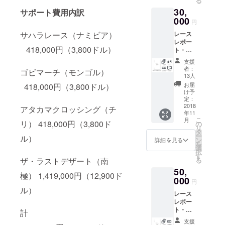
る
ングル
30,
を走っ
サポート費用内訳
た話」
000
円
（仮）
レース
サハラレース（ナミビア）
装備や
レポー
レース
418,000円（3,800ドル）
ト・動
での
画（４
ペース
支援
レース
配分に
者：
ゴビマーチ（モンゴル）
分、各
関する
13人
レース
アドバ
お届
418,000円（3,800ドル）
終了後
イスを
け予
１週間
いたし
定：
程度で
2018
ます
アタカマクロッシング（チ
年11
メール
（対
こ
月
配信い
リ） 418,000円（3,800ド
面、ま
の
リ
たしま
たは
タ
ー
ル）
す） 一
Skype
ン
詳細を見る
を
緒に縦
など
選
択
走しま
で、応
す
る
ザ・ラストデザート（南
す（7〜
相談）
50,
8月の白
極） 1,419,000円（12,900ド
山を予
000
円
定、交
ル）
レース
通費は
レポー
別途）
ト・動
レース
計
画（４
の裏側
支援