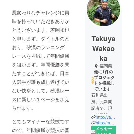
風変わりなチャレンジに興
味を持っていただきありが
とうございます。若岡拓也
Takuya
と申します。タイトルのと
Wakao
おり、砂漠のランニング
レースを４戦して年間優勝
ka
を狙います。年間優勝を果
福岡県
他に1件の
たすことができれば、日本
プロジェク
人選手が誰も成し遂げてい
トを掲載し
ています
ない快挙として、砂漠レー
石川県出
スに新しい１ページを加え
身。元新聞
られます。
記者で、現
在は地域メ
http://yadokari.net/author/wakaoka/
とてもマイナーな競技です
ディアの運
http://mountain-ma.com/wakaoka/
営やニュー
メッセー
ので、年間優勝が競技の普