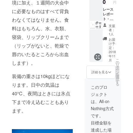
0
境に加え、１週間の大会中
円
別途）
企業・
レース
に必要なものはすべて背負
個人の
レポー
ロゴを
ト・動
わなくてはなりません。食
大会で
画（４
支援
料はもちろん、水、衣類、
使う
レース
者：
ザック
分、各
1人
寝袋、リップクリームまで
にプリ
レース
お届
ント 著
終了後
け予
（リップがないと、乾燥で
書
１週間
定：
「ジャ
程度で
2018
唇のいたるところから出血
年11
ングル
メール
こ
月
を走っ
配信）
します）。
の
リ
た話」
レース
タ
ー
（仮）
の裏側
ン
詳細を見る
を
装備の重さは10kgほどにな
も聞け
選
択
る報告
す
る
ります。日中の気温は
会の無
このプロ
料参加
40℃、夜間はときには氷点
ジェクト
券（交
通費は
は、All-or-
下まで冷え込むこともあり
別途）
Nothing方式
企業ロ
ます。
ゴを大
です。
会で使
目標金額を
うウェ
アにプ
達成した場
リント