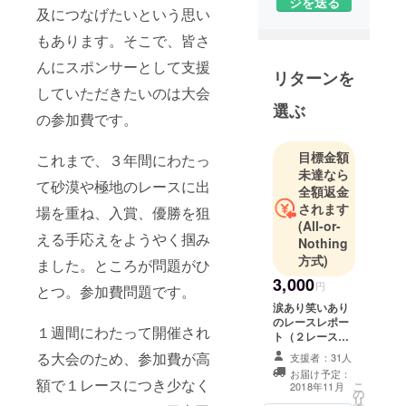
スサイトの
ジを送る
及につなげたいという思い
ディレク
もあります。そこで、皆さ
ションに携
わっていま
んにスポンサーとして支援
リターンを
す。福岡の
していただきたいのは大会
東のはしに
選ぶ
の参加費です。
ある上毛町
で地域おこ
目標金額
これまで、３年間にわたっ
し協力隊と
未達なら
しても活
て砂漠や極地のレースに出
全額返金
動。
されます
場を重ね、入賞、優勝を狙
アマゾン川
(All-or-
える手応えをようやく掴み
流域で開催
Nothing
方式)
された2014
ました。ところが問題がひ
年のジャン
3,000
円
とつ。参加費問題です。
グルマラソ
涙あり笑いあり
ンに出場し
のレースレポー
１週間にわたって開催され
ト（２レース
て275kmを
分、各レース終
る大会のため、参加費が高
支援者：31人
走り３位入
了後１週間程度
お届け予定：
賞。以降、
でメール配信い
額で１レースにつき少なく
こ
2018年11月
の
たします）
砂漠や山を
リ