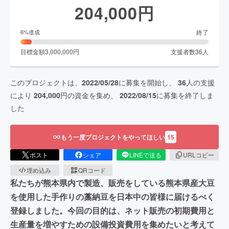
204,000
円
終了
6
%達成
目標金額
3,000,000
円
支援者数
36
人
このプロジェクトは、
2022/05/28
に募集を開始し、
36
人の支援
により
204,000
円の資金を集め、
2022/08/15
に募集を終了しま
した
もう一度プロジェクトをやってほしい
15
ポスト
シェア
LINEで送る
URLコピー
埋め込み
QRコード
私たちが熊本県内で製造、販売をしている熊本県産大豆
を使用した手作りの藁納豆を日本中の皆様に届けるべく
登録しました。今回の目的は、ネット販売の初期費用と
生産量を増やすための設備投資費用を集めたいと考えて