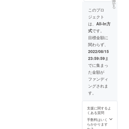
択
す
る
このプロ
ジェクト
は、
All-In方
式
です。
目標金額に
関わらず、
2022/08/15
23:59:59
ま
でに集まっ
た金額が
ファンディ
ングされま
す。
支援に関するよ
くある質問
手数料はいく
らかかります
か？