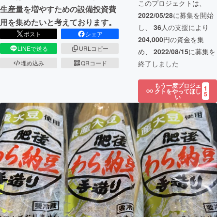
このプロジェクトは、
生産量を増やすための設備投資費
2022/05/28
に募集を開始
用を集めたいと考えております。
し、
36
人の支援により
ポスト
シェア
204,000
円の資金を集
LINEで送る
URLコピー
め、
2022/08/15
に募集を
終了しました
埋め込み
QRコード
もう一度プロジェ
1
クトをやってほし
5
い