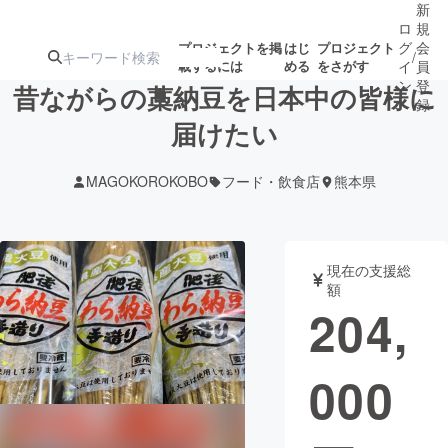
新
ロ
規
グ
会
プロジェクトを掲
はじ
プロジェクト
/
載するには
める
をさがす
イ
員
ン
登
昔ながらの藁納豆を日本中の皆様に
録
届けたい
人気のプロ
注目のリ
注目の新着プロ
募集終了が近いプ
もうすぐ公開
MAGOKOROKOBO
フード・飲食店
熊本県
ジェクト
ターン
ジェクト
ロジェクト
されます
アート・写真
音楽
現在の支援総
額
204,
テクノロジー・ガジェット
ゲーム・サ
000
映像・映画
書籍・雑誌
ビジネス・起業
チャレンジ