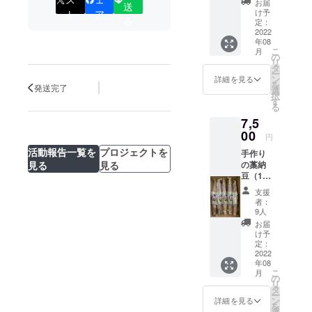
お届
送
干納豆
け予
ト
ア
る
定：
2022
年08
こ
月
の
リ
タ
ー
ン
詳細を見る
を
発送完了
選
択
す
る
7,5
00
円
活動報告一覧を
プロジェクトを
手作り
の藁納
見る
見る
豆（10
本） お
支援
礼の
者：
メッ
9人
セージ
お届
干納豆
け予
定：
2022
年08
こ
月
の
リ
タ
ー
ン
詳細を見る
を
選