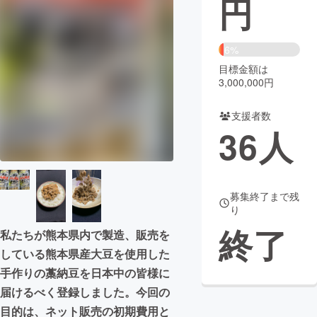
円
まちづくり・地域活性化
6%
目標金額は
CAMPFIRE for Social Good
CAMPFIRE Creation
3,000,000円
CAMPFIREふるさと納税
machi-ya
コミュニティ
支援者数
36
人
募集終了まで残
り
終了
私たちが熊本県内で製造、販売を
している熊本県産大豆を使用した
手作りの藁納豆を日本中の皆様に
届けるべく登録しました。今回の
目的は、ネット販売の初期費用と