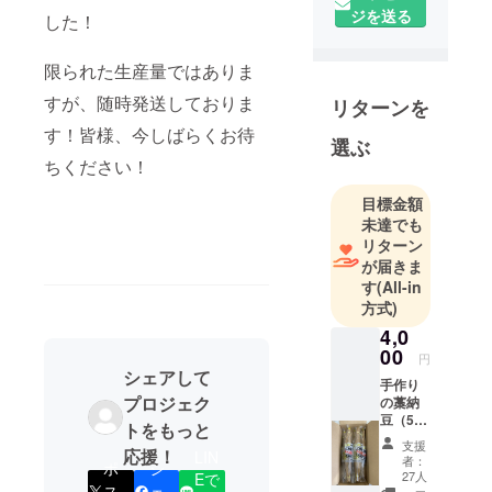
ジを送る
した！
限られた生産量ではありま
すが、随時発送しておりま
リターンを
す！皆様、今しばらくお待
選ぶ
ちください！
目標金額
未達でも
リターン
が届きま
す
(All-in
方式)
4,0
00
円
シェアして
手作り
プロジェク
の藁納
豆（5
トをもっと
本） お
支援
応援！
礼の
LIN
者：
ポ
シ
メッ
27人
Eで
セージ
ス
ェ