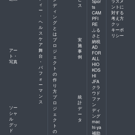
ラスメ
Spor
ィ
デ
ス
ントに
ts
ー
ィ
対する
CAM
・
ン
考え方
PFI
ヘ
グ
クッ
RE
ル
と
キーポ
ふる
ス
は
リシー
さと
ケ
プ
実
納税
ア
ロ
施
AD
アー
舞
ジ
事
FOR
ト・
台
ェ
例
ALL
写真
・
ク
HIO
パ
ト
KOS
フ
の
HI
ォ
作
JFA
ー
り
クラ
マ
方
ウド
ン
プ
統
ファ
ス
ロ
計
ン
ソー
ジ
デ
ディ
シャ
ェ
ー
ング
ル
ク
タ
mac
グッ
ト
hi-ya
ド
の
補助