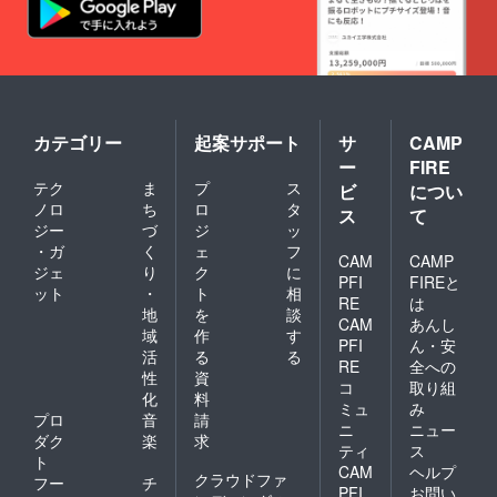
カテゴリー
起案サポート
サ
CAMP
ー
FIRE
テク
ま
プ
ス
ビ
につい
ノロ
ち
ロ
タ
ス
て
ジー
づ
ジ
ッ
・ガ
く
ェ
フ
CAM
CAMP
ジェ
り
ク
に
PFI
FIREと
ット
・
ト
相
RE
は
地
を
談
CAM
あんし
域
作
す
PFI
ん・安
活
る
る
RE
全への
性
資
コ
取り組
化
料
ミュ
み
プロ
音
請
ニ
ニュー
ダク
楽
求
ティ
ス
ト
CAM
ヘルプ
クラウドファ
フー
チ
PFI
お問い