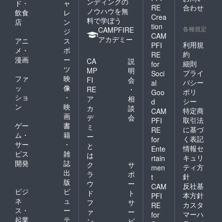
ンディングの
ド・
ャ
RE
合わせ
ノウハウを無
飲食
レ
Crea
料で学ぼう
店
ン
tion
各種規定
CAMPFIRE
ジ
CAM
アカデミー
アニ
ス
利用規
PFI
メ・
ポ
約
RE
漫画
ー
CA
説
細則
for
ツ
MP
明
プライ
Soci
ファ
映
FI
会
バシー
al
ッ
像
RE
・
ポリ
Goo
ショ
・
ア
相
シー
d
ン
映
カ
談
特定商
CAM
画
デ
会
取引法
PFI
ゲー
書
ミ
に基づ
RE
ム・
籍
ー
く表記
for
サー
・
と
情報セ
Ente
ビス
雑
は
キュリ
rtain
開発
誌
ク
サ
ティ方
men
出
ラ
ポ
針
t
版
ウ
ー
反社基
CAM
ビジ
ビ
ド
ト
本方針
PFI
ネ
ュ
フ
サ
カスタ
RE
ス・
ー
ァ
ー
マーハ
for
起業
テ
ン
ビ