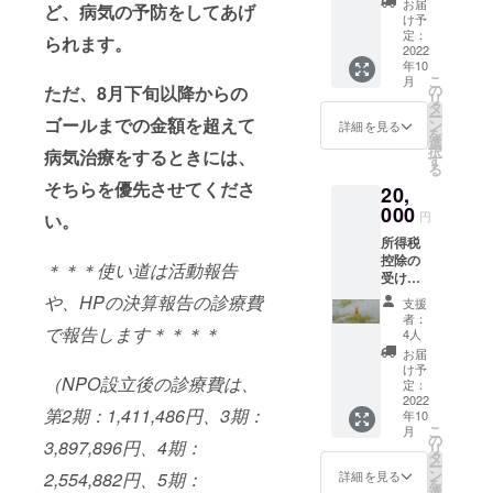
税申告
当法人
お届
ど、病気の予防をしてあげ
送。 （
時また
の公式
け予
寄付金
は相続
定：
HPや
られます。
受領証
2022
時の申
facebo
年10
明書：
告に使
okで猫
こ
月
所得税
用でき
の
ただ、8月下旬以降からの
の様
リ
で申告
ます、
タ
子、治
ー
される
ゴールまでの金額を超えて
詳しく
ン
療費
詳細を見る
を
個人名
は国税
選
用、そ
択
病気治療をするときには、
または
庁HP:認
す
の他経
る
会社
定NPO
費を公
そちらを優先させてくださ
20,
名、ご
法人に
開しま
住所を
000
寄付を
す。
円
い。
お教え
したと
所得税
くださ
きを参
控除の
い。令
考にし
＊＊＊使い道は活動報告
受けら
和4年分
てくだ
れる、
の所得
や、HPの決算報告の診療費
さ
支援
寄付金
税申告
い）。
者：
受領証
で報告します＊＊＊＊
時また
当法人
4人
明書 郵
は相続
の公式
お届
送。 （
時の申
HPや
け予
（NPO設立後の診療費は、
寄付金
告に使
定：
facebo
受領証
2022
用でき
okで猫
第2期：1,411,486円、3期：
年10
明書：
ます、
の様
こ
月
所得税
詳しく
の
子、治
3,897,896円、4期：
リ
で申告
は国税
タ
療費
ー
される
庁HP:認
ン
用、そ
2,554,882円、5期：
詳細を見る
を
個人名
定NPO
選