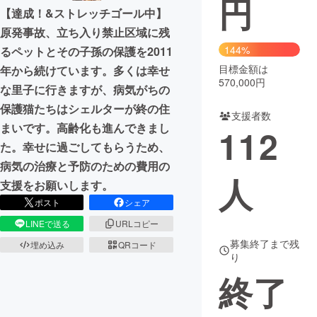
円
【達成！&ストレッチゴール中】
まちづくり・地域活性化
原発事故、立ち入り禁止区域に残
144%
るペットとその子孫の保護を2011
目標金額は
年から続けています。多くは幸せ
CAMPFIRE for Social Good
CAMPFIRE Creation
570,000円
な里子に行きますが、病気がちの
CAMPFIREふるさと納税
machi-ya
コミュニティ
保護猫たちはシェルターが終の住
支援者数
まいです。高齢化も進んできまし
112
た。幸せに過ごしてもらうため、
病気の治療と予防のための費用の
人
支援をお願いします。
ポスト
シェア
LINEで送る
URLコピー
募集終了まで残
埋め込み
QRコード
り
終了