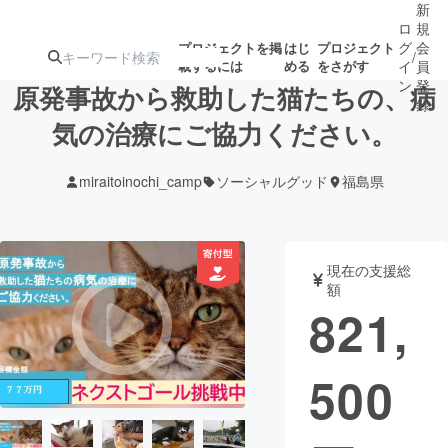
新
ロ
規
グ
会
プロジェクトを掲
はじ
プロジェクト
/
載するには
める
をさがす
イ
員
ン
登
原発事故から救助した猫たちの、病
録
気の治療にご協力ください。
人気のプロ
注目のリ
注目の新着プロ
募集終了が近いプ
もうすぐ公開
miraitoinochi_camp
ソーシャルグッド
福島県
ジェクト
ターン
ジェクト
ロジェクト
されます
アート・写真
音楽
現在の支援総
額
821,
テクノロジー・ガジェット
ゲーム・サ
500
映像・映画
書籍・雑誌
ビジネス・起業
チャレンジ