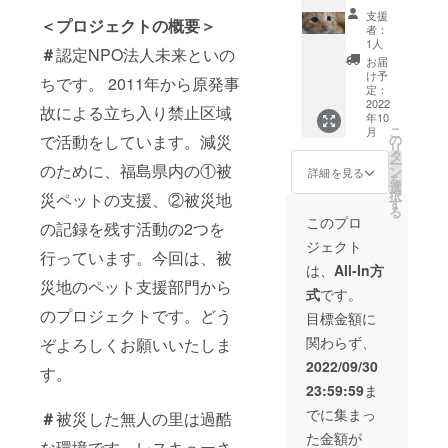
れる、
の所得
当法人
支援
＜プロジェクトの概要＞
寄付金
税申告
の公式
者：
受領証
時また
HPや
1人
＃
認定NPO法人未来といの
明書 郵
は相続
facebo
お届
送。 （
時の申
okで猫
け予
ちです。 2011年から原発事
寄付金
告に使
定：
の様
受領証
2022
用でき
子、治
故による立ち入り禁止区域
年10
明書：
ます、
療費
こ
月
所得税
詳しく
で活動をしています。減災
の
用、そ
リ
で申告
は国税
タ
の他経
ー
のために、福島県内の①被
される
庁HP:認
ン
費を公
詳細を見る
を
個人名
定NPO
選
開しま
択
災ペットの支援、②被災地
または
法人に
す
す。
る
会社
寄付を
このプロ
の記録を残す活動の2つを
名、ご
したと
ジェクト
住所を
きを参
行っています。今回は、被
お教え
考にし
は、
All-In方
くださ
てくだ
災地のペット支援部門から
式
です。
い。令
さ
和4年分
のプロジェクトです。どう
い）。
目標金額に
の所得
当法人
関わらず、
ぞよろしくお願いいたしま
税申告
の公式
時また
HPや
2022/09/30
す。
は相続
facebo
23:59:59
ま
時の申
okで猫
告に使
の様
でに集まっ
＃
被災した無人の里は過酷
用でき
子、治
た金額が
ます、
療費
な環境です。レスキューさ