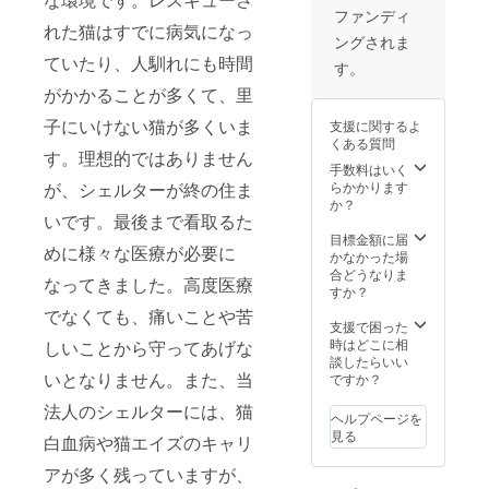
詳しく
用、そ
ファンディ
は国税
れた猫はすでに病気になっ
の他経
ングされま
庁HP:認
費を公
ていたり、人馴れにも時間
定NPO
開しま
す。
法人に
す。
がかかることが多くて、里
寄付を
したと
子にいけない猫が多くいま
支援に関するよ
きを参
くある質問
考にし
す。理想的ではありません
てくだ
手数料はいく
さ
が、シェルターが終の住ま
らかかります
い）。
か？
いです。最後まで看取るた
当法人
の公式
目標金額に届
めに様々な医療が必要に
HPや
かなかった場
facebo
合どうなりま
なってきました。高度医療
okで猫
すか？
の様
でなくても、痛いことや苦
子、治
支援で困った
療費
時はどこに相
しいことから守ってあげな
用、そ
談したらいい
の他経
いとなりません。また、当
ですか？
費を公
法人のシェルターには、猫
開しま
ヘルプページを
す。
見る
白血病や猫エイズのキャリ
アが多く残っていますが、