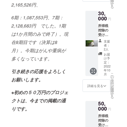
の他経
択
または
2,165,526円、
法人に
す
費を公
る
会社
寄付を
開しま
30,
名、ご
したと
す。
6期：1,087,553円、7期：
住所を
000
きを参
円
お教え
考にし
2,128,683円 でした。1期
所得税
くださ
てくだ
控除の
い。令
さ
は1か月間のみで終了）。現
受けら
和4年分
い）。
れる、
の所得
当法人
在8期目です（決算は8
支援
寄付金
税申告
の公式
者：
受領証
時また
HPや
2人
月）。今期はがんや重病が
明書 郵
は相続
facebo
お届
送。 （
多くなっています。
時の申
okで猫
け予
寄付金
告に使
定：
の様
受領証
2022
用でき
子、治
年10
引き続きの応援をよろしく
明書：
ます、
療費
こ
月
所得税
詳しく
の
用、そ
リ
お願いします。
で申告
は国税
タ
の他経
ー
される
庁HP:認
ン
費を公
詳細を見る
を
個人名
定NPO
選
開しま
※初めの５０万円のプロジェ
択
または
法人に
す
す。
る
会社
寄付を
クトは、今までの掲載の通
50,
名、ご
したと
住所を
000
きを参
りです。
円
お教え
考にし
所得税
くださ
てくだ
控除の
い。令
さ
受けら
和4年分
い）。