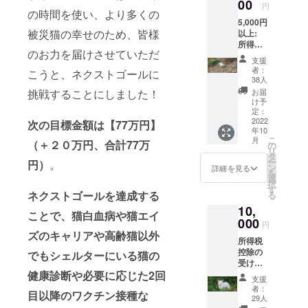
または
00
円
の時間を使い、より多くの
会社
5,000円
名、ご
被災猫の幸せのため、皆様
以上:
住所を
所得税
お教え
のお力を届けさせていただ
控除の
くださ
支援
受けら
い。令
者：
こうと、ネクストゴールに
れる、
和4年分
38人
寄付金
の所得
挑戦することにしました！
お届
受領証
税申告
け予
明書 郵
時また
定：
送。 （
2022
は相続
次の目標金額は【77万円】
年10
寄付金
時の申
こ
月
（＋２０万円、合計77万
受領証
告に使
の
リ
明書：
用でき
タ
ー
円）
。
所得税
ます、
ン
詳細を見る
を
で申告
詳しく
選
択
される
は国税
す
ネクストゴールを達成する
る
個人名
庁HP:認
10,
または
定NPO
ことで、猫白血病や猫エイ
会社
000
法人に
円
名、ご
寄付を
ズのキャリアや高齢猫以外
所得税
住所を
したと
控除の
お教え
でもシェルターにいる猫の
きを参
受けら
くださ
考にし
健康診断や必要に応じた2回
れる、
い。令
てくだ
支援
寄付金
和4年分
さ
者：
目以降のワクチン接種な
受領証
の所得
い）。
29人
明書 郵