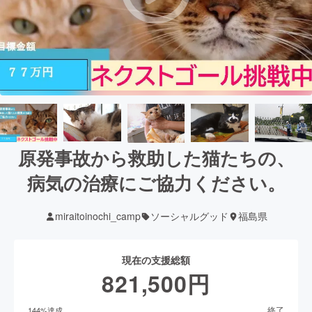
原発事故から救助した猫たちの、
病気の治療にご協力ください。
miraitoinochi_camp
ソーシャルグッド
福島県
現在の支援総額
821,500
円
終了
144
%達成