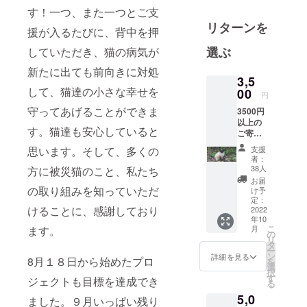
す！一つ、また一つとご支
リターンを
援が入るたびに、背中を押
選ぶ
していただき、猫の病気が
新たに出ても前向きに対処
3,5
して、猫達の小さな幸せを
00
円
守ってあげることができま
3500円
以上の
す。猫達も安心していると
ご寄付:
所得税
思います。そして、多くの
支援
控除の
者：
受けら
38人
方に被災猫のこと、私たち
れる、
お届
寄付金
の取り組みを知っていただ
け予
受領証
定：
けることに、感謝しており
明書 郵
2022
年10
送。 （
こ
ます。
月
寄付金
の
リ
受領証
タ
ー
明書：
ン
詳細を見る
8月１８日から始めたプロ
を
所得税
選
択
で申告
す
ジェクトも目標を達成でき
る
される
5,0
個人名
ました。９月いっぱい残り