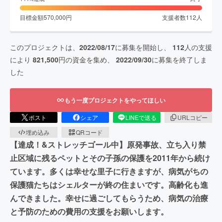
目標金額
570,000
円
支援者数
112
人
このプロジェクトは、
2022/08/17
に募集を開始し、
112
人の支援
により
821,500
円の資金を集め、
2022/09/30
に募集を終了しま
した
もう一度プロジェクトをやってほしい
ポスト
シェア
LINEで送る
URLコピー
埋め込み
QRコード
【達成！&ストレッチゴール中】原発事故、立ち入り禁
止区域に残るペットとその子孫の保護を2011年から続け
ています。多くは幸せな里子に行きますが、病気がちの
保護猫たちはシェルターが終の住まいです。高齢化も進
んできました。幸せに過ごしてもらうため、病気の治療
と予防のための費用の支援をお願いします。