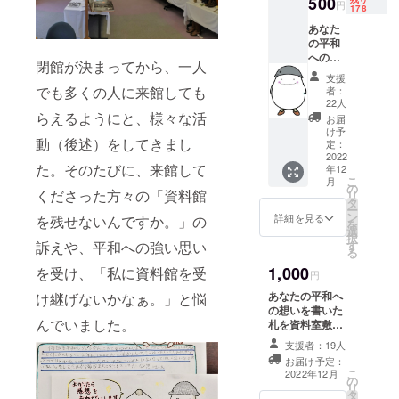
てほし
500
円
178
い。」と、
あなた
展示を変え
の平和
への想
たり、ホー
閉館が決まってから、一人
いを書
ムページを
支援
いた札
でも多くの人に来館しても
者：
立ち上げた
を資料
22人
室敷地
らえるようにと、様々な活
り、語り部
お届
内に設
け予
の会を開い
動（後述）をしてきまし
置させ
定：
たり、学習
ていた
2022
た。そのたびに、来館して
年12
だきま
会を開いた
こ
月
す。 ※
の
くださった方々の「資料館
リ
り、…次々
ご希望
タ
ー
の記載
とやりたい
ン
詳細を見る
を残せないんですか。」の
を
内容を
選
ことが浮か
択
備考欄
訴えや、平和への強い思い
す
る
んできて、
へご記
1,000
を受け、「私に資料館を受
入くだ
何とか実現
円
さい。
させようと
あなたの平和へ
け継げないかなぁ。」と悩
間伐
の想いを書いた
がんばって
材や剪
んでいました。
札を資料室敷地
定枝を
きました。
内に設置させて
利用す
支援者：19人
「やりた
いただきます。
る予
お届け予定：
※ご希望の記載内
定。直
い！」「し
こ
2022年12月
の
容を備考欄へご
径約
リ
よう！」の
タ
記入ください。