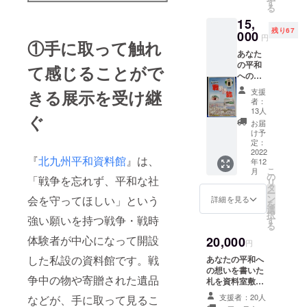
備考欄
す
九州市の当時の
さんの
る
へご記
様子」「戦争当
版画作
15,
入くだ
時の子ども達の
品「戦
残り67
さい。
000
くらし」「兵士
争はも
円
①手に取って触れ
間伐
のこと」「爆弾
うイヤ
あなた
材や剪
について」…参
だ」の
の平和
定枝を
て感じることがで
加される方の相
ポスト
への想
利用す
談に応じます。
カード
いを書
る予
きる展示を受け継
・開催時期…
か「子
支援
いた札
定。直
者：
2023年4月以降
ども向
を資料
径約
13人
のいつでも。準
け平和
ぐ
室敷地
10cm以
お届
備でき次第、ご
のため
内に設
下の輪
け予
連絡します。
の学習
置させ
切りの
定：
・開催場所…
会」参
ていた
2022
もの
資料室内 ・人
加券を
『
北九州平和資料館
』は、
年12
だきま
に、焼
数…1回6人ま
お届け
こ
月
す。 ※
き付け
の
「戦争を忘れず、平和な社
で 6畳ほどの小
しま
リ
ご希望
ようと
タ
さな部屋で行い
す。 ＜
ー
の記載
考えて
ン
会を守ってほしい」という
詳細を見る
ます。 ・有効
山福朱
を
内容を
いま
選
期限…2023年12
実さん
択
備考欄
強い願いを持つ戦争・戦時
す。
す
月28日まで ・
のプロ
る
へご記
お名前
交通費や滞在
フィー
体験者が中心になって開設
20,000
入くだ
を含め
円
費…自己負担。
ル＞ イ
さい。
て20文
大変申し訳あり
ラスト
した私設の資料館です。戦
あなたの平和へ
間伐
字くら
ません。
レー
の想いを書いた
材や剪
いでお
争中の物や寄贈された遺品
ター、
札を資料室敷地
定枝を
願いし
版画
内に設置させて
利用す
ます。
支援者：20人
などが、手に取って見るこ
家、絵
いただきます。
る予