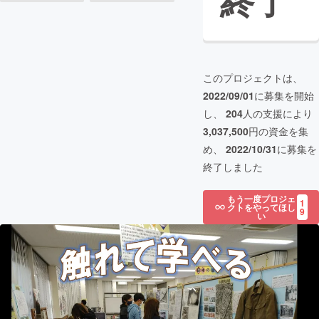
終了
このプロジェクトは、
2022/09/01
に募集を開始
し、
204
人の支援により
3,037,500
円の資金を集
め、
2022/10/31
に募集を
終了しました
もう一度プロジェ
1
クトをやってほし
9
い