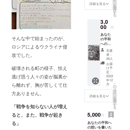
10cm以
ー
ン
間伐材や剪定枝
詳細を見る
「たいよ
下の輪
を
選
を利用する予
切りの
択
う」の精神
す
定。直径約
もの
る
で、また、
10cm以下の輪
に、焼
3,0
切りのものに、
太陽のよう
き付け
00
焼き付けようと
円
ようと
に明るく、
考えています。
考えて
あなた
命の源にな
お名前を含め
いま
そんな中で始まったのが、
の平和
て20文字くらい
す。
れたらな。
への想
でお願いしま
ロシアによるウクライナ侵
お名前
いを書
と思ってい
す。 キャラク
支援
を含め
いた札
攻でした。
ターTICoの絵の
者：
ます。今
て20文
を資料
26人
付いた付箋をお
字くら
は、「資料
室敷地
届けします。 ※
お届
いでお
内に設
破壊される町の様子、怯え
館を残した
け予
付箋…６ｃｍ×２
願いし
置させ
定：
ｃｍ ３０枚
い。」「命
ます。
逃げ惑う人々の姿が脳裏か
ていた
2022
白
TICoの
年12
を感じる場
だきま
絵が
こ
ら離れず、胸が苦しくて仕
月
す。 ※
の
所にした
入った
リ
ご希望
タ
方ありません。
鉛筆を
ー
い。」その
の記載
ン
詳細を見る
お届け
を
内容を
思いでいっ
選
しま
択
備考欄
す
「戦争を知らない人が増え
ぱいです。
す。 ※
る
へご記
２B １
入くだ
5,000
ると、また、戦争が起き
円
本 ２
さい。
つデザ
る」
あなたの平和へ
間伐
インの
の想いを書いた
材や剪