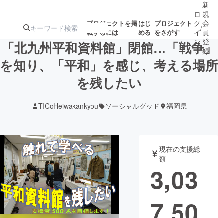
新
ロ
規
グ
会
プロジェクトを掲
はじ
プロジェクト
/
載するには
める
をさがす
イ
員
ン
登
「北九州平和資料館」閉館…「戦争」
録
を知り、「平和」を感じ、考える場所
を残したい
人気のプロ
注目のリ
注目の新着プロ
募集終了が近いプ
もうすぐ公開
ジェクト
ターン
ジェクト
ロジェクト
されます
TICoHeiwakankyou
ソーシャルグッド
福岡県
アート・写真
音楽
現在の支援総
テクノロジー・ガジェット
ゲーム・サ
額
3,03
映像・映画
書籍・雑誌
7,50
ビジネス・起業
チャレンジ