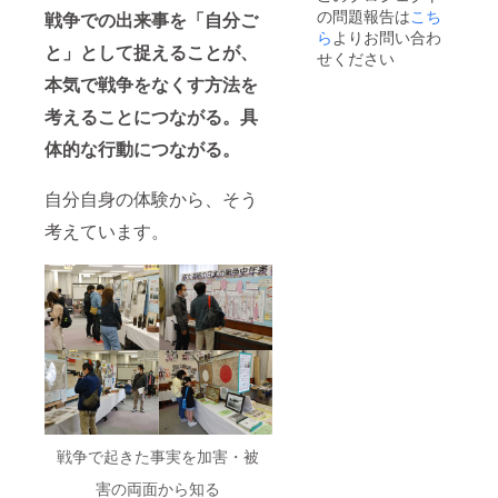
参加さ
の問題報告は
こち
争遺
戦争での出来事を「自分ご
れる方
跡」の
ら
よりお問い合わ
の相談
と」として捉えることが、
執筆者
せください
に応じ
小野逸
ます。
本気で戦争をなくす方法を
郎さ
・開
ん。 ※
考えることにつながる。具
催時
若松区
期…
「軍艦
体的な行動につながる。
2023年
防波
4月以降
堤」
のいつ
「惣牟
自分自身の体験から、そう
でも。
田高射
準備で
考えています。
砲陣地
き次
跡」
第、ご
「朝鮮
連絡し
人遭難
ます。
慰霊
・開
碑」
催場
小倉北
所…資
区「小
料室内
倉陸軍
・人
造兵廠
数…1回
跡*」
6人ま
小倉南
で 6畳
区「毒
ほどの
戦争で起きた事実を加害・被
ガス工
小さな
場跡*」
害の両面から知る
部屋で
「山田