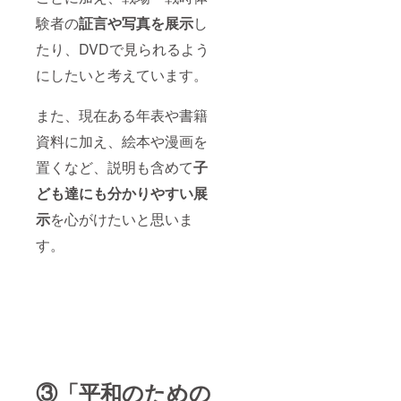
す。）
験者の
証言や写真を展示
し
スムー
ズに移
たり、DVDで見られるよう
動可能
な人数
にしたいと考えています。
でお願
いしま
また、現在ある年表や書籍
す。
（６名
資料に加え、絵本や漫画を
程度）
※所要時
置くなど、説明も含めて
子
間…5～
6時間
ども達にも分かりやすい展
（午前
中に出
示
を心がけたいと思いま
発し
て、昼
す。
食を挟
んで夕
方近く
まで）
※交通
費、昼
食代は
自己負
担でお
③「平和のための
願いし
ます。