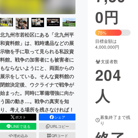
0
円
まちづくり・地域活性化
CAMPFIRE for Social Good
CAMPFIRE Creation
75%
北九州市若松区にある「北九州平
CAMPFIREふるさと納税
machi-ya
コミュニティ
目標金額は
和資料館」は、戦時遺品などの展
4,000,000円
示物を手に取って見られる私設資
料館。戦争の加害者にも被害者に
支援者数
204
もならないようにと、両面からの
展示をしている。そんな資料館の
閉館決定後、ウクライナで戦争が
人
始まった。同時に軍備増強に向か
う国の動き…。戦争の真実を知
り、考える場所を残さなければ！
募集終了まで残
ポスト
シェア
り
LINEで送る
URLコピー
埋め込み
QRコード