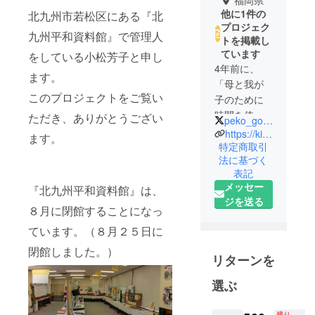
福岡県
他に1件の
北九州市若松区にある『北
プロジェク
九州平和資料館』で管理人
トを掲載し
ています
をしている小松芳子と申し
4年前に、
ます。
「母と我が
このプロジェクトをご覧い
子のために
時間を使い
ただき、ありがとうござい
peko_gorogoro
たい。」と
https://kitakyushu-heiwa.com/
ます。
小学校教員
特定商取引
法に基づく
を早期退職
表記
しました。
メッセー
『北九州平和資料館』は、
しばらくし
ジを送る
て、「北九
８月に閉館することになっ
州平和資料
ています。（８月２５日に
館」をボラ
閉館しました。）
ンティアで
リターンを
支えること
選ぶ
に。「子ど
も達にも来
残り