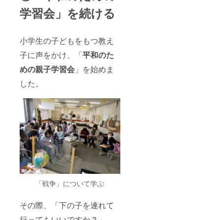
（自家
学習会」を続ける
用車で
はない
方は、
ガソリ
小学生の子どもをもつ教え
ン代は
子に声をかけ、「
平和のた
こちら
で負担
めの親子学習会
」を始めま
しま
す。）
した。
「戦争」について学ぶ
その際、「下の子を連れて
行ってもいいですか？」