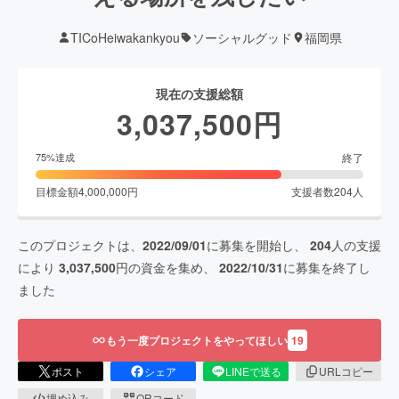
TICoHeiwakankyou
ソーシャルグッド
福岡県
現在の支援総額
3,037,500
円
終了
75
%達成
目標金額
4,000,000
円
支援者数
204
人
このプロジェクトは、
2022/09/01
に募集を開始し、
204
人の支援
により
3,037,500
円の資金を集め、
2022/10/31
に募集を終了し
ました
もう一度プロジェクトをやってほしい
19
ポスト
シェア
LINEで送る
URLコピー
埋め込み
QRコード