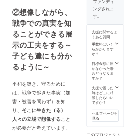
サフラ
ファンディ
のこと
ようと
ン酒』
や歴史
ングされま
考えて
②想像しながら、
（小川
のこと
いま
未明作/
す。
をあま
す。
架空
戦争での真実を知
り知ら
お名前
社）
ない
を含め
『きた
なぁ。
ることができる展
支援に関するよ
て20文
かぜと
」とい
くある質問
字くら
たいよ
う方向
示の工夫をする～
いでお
う』な
手数料はいく
けで
願いし
どがあ
らかかります
す。）
ます。
子ども達にも分か
る。 ※
か？
・内
ガイド
付箋…
容…
付き北
6cm×2
目標金額に届
るように～
「北九
九州市
cm 30
かなかった場
州市の
戦跡巡
枚 白
合どうなりま
当時の
り ※ガ
※一筆
すか？
様子」
イド
箋…
平和を築き、守るために
「戦争
は、元
8.2cm×
支援で困った
当時の
は、戦争で起きた事実（加
「北九
17cm
時はどこに相
子ども
州平和
30枚
談したらいい
達のく
害・被害を問わず）を知
資料
ですか？
らし」
館」館
「兵士
り、
そこに生きた（る）
長であ
ヘルプページを
のこ
り、
人々の立場で想像する
こと
見る
と」
「ガイ
「爆弾
ドブッ
が必要だと考えています。
につい
ク北九
て」…
このプロジェクト
州の戦