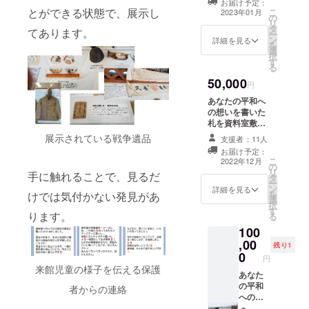
キャラ
お届け予定：
本作
※ご希望の記載内
定。直
とができる状態で、展示し
クター
こ
2023年01月
家。 北
の
容を備考欄へご
径約
TICoの
リ
九州市
タ
記入ください。
てあります。
10cm以
絵が
ー
若松区
ン
間伐材や剪定
詳細を見る
下の輪
入った
を
の小さ
選
枝を利用する予
切りの
付箋と
択
な印刷
す
定。直径約
もの
一筆箋
る
屋に生
10cm以下の輪
に、焼
か若松
50,000
まれ
切りのものに、
円
き付け
出身の
る。 絵
焼き付けようと
ようと
イラス
あなたの平和へ
本『ヤ
考えています。
考えて
トレー
の想いを書いた
マネコ
お名前を含め
いま
ター・
札を資料室敷地
毛布』
て20文字くらい
す。
絵本作
内に設置させて
（復刻
展示されている戦争遺品
でお願いしま
支援者：11人
お名前
家の山
いただきます。
ドット
す。 イラスト
お届け予定：
を含め
福朱実
※ご希望の記載内
コム）
こ
レーター・絵本
2022年12月
て20文
さんの
の
容を備考欄へご
『ぐる
リ
作家の山福朱実
手に触れることで、見るだ
字くら
ポスト
タ
記入ください。
うんぐ
ー
さんのオリジナ
いでお
カード
ン
間伐材や剪定
詳細を見る
るん』
を
けでは気付かない発見があ
ルの木版画（A5
願いし
（5枚
選
枝を利用する予
（農文
択
サイズ）を額入
ます。
セッ
す
定。直径約
協）
ります。
る
りでお届けしま
ガイド
ト）を
10cm以下の輪
『砂漠
す。（本プロ
100
ブック
お届け
切りのものに、
の町と
ジェクトのため
「北九
,00
しま
焼き付けようと
残り1
サフラ
に、制作してく
州の戦
す。 ＜
0
考えています。
ン酒』
円
ださることにな
争遺
山福朱
お名前を含め
来館児童の様子を伝える保護
（小川
りました。） ＜
跡」を
あなた
実さん
て20文字くらい
未明作/
山福朱実さんの
お届け
の平和
のプロ
者からの連絡
でお願いしま
架空
プロフィール＞
しま
への想
フィー
す。 「ガイド
社）
イラストレー
す。
いを書