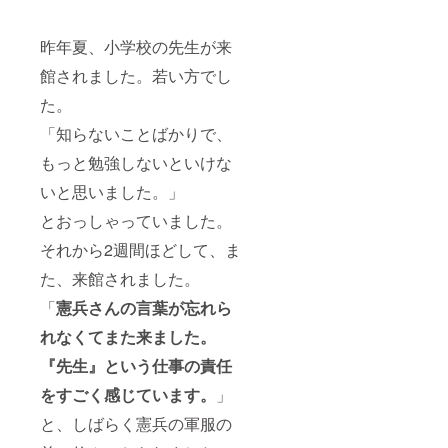
行いま
弾薬庫
す。
跡」
・有
昨年夏、小学校の先生が来
門司区
効期
「水上
限…
館されました。若い方でし
特攻艇
2023年
基地
た。
12月28
跡」な
日まで
ど（*
「知らないことばかりで、
・交
コロナ
通費や
感染予
もっと勉強しないといけな
滞在
防のた
費…自
いと思いました。」
め、見
己負
学許可
担。大
とおっしゃっていました。
が下り
変申し
ない時
訳あり
それから2週間ほどして、ま
があり
ませ
ま
た、来館されました。
ん。
す。）
※実施時
「
憲兵さんの言葉が忘れら
期…
れなくてまた来ました。
2023年
の暖か
『先生』という仕事の責任
くなっ
た4月～
をすごく感じています。
」
5月を考
えてい
と、しばらく憲兵の軍服の
ます。
具体的