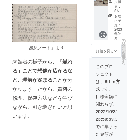
ル＞ イ
ブック北九州の
『きた
支援
ター、版画家、
いた札
ラスト
戦争遺跡」と
者：
かぜと
絵本作家。 北九
を資料
レー
キャラクター
5人
たいよ
州市若松区の小
室敷地
ター、
TICoの絵が入っ
お届
う』な
さな印刷屋に生
内に設
版画
た付箋と一筆箋
け予
どがあ
まれる。 絵本
置させ
家、絵
定：
をお届けしま
る。 ※
『ヤマネコ毛
ていた
2023
本作
す。また、資料
一筆
布』（復刻ドッ
年04
だきま
家。 北
室来館時に野菜
箋…
こ
トコム）『ぐる
月
す。 ※
九州市
の
の収穫（春…
8.2cm×
リ
うんぐるん』
ご希望
若松区
タ
ジャガイモ、
17cm
「感想ノート」より
ー
（農文協）『砂
の記載
の小さ
ン
夏…キュウリや
詳細を見る
30枚
を
漠の町とサフラ
内容を
な印刷
選
オクラなど夏野
※「学習
択
ン酒』（小川未
備考欄
屋に生
す
来館者の様子から、
「触れ
菜、秋…サツマ
会」に
る
明作/架空社）
へご記
まれ
イモ）体験をプ
このプロ
ついて
『きたかぜとた
入くだ
る」ことで想像が広がるな
る。 絵
レゼントしま
・対
いよう』などが
ジェクト
さい。
本『ヤ
す。 野菜の収穫
象…幼
ある。
ど、理解が深まる
ことが分
間伐
マネコ
時期があります
は、
All-In方
児から
材や剪
毛布』
ので、電話か
中学生
かります。だから、資料の
式
です。
定枝を
（復刻
メールで来館日
くら
利用す
ドット
程を決めたいと
目標金額に
修理、保存方法などを学び
い （※
る予
コム）
思います。 実施
親子で
関わらず、
定。直
『ぐる
期間は、2023年
ながら、引き継ぎたいと思
の参加
径約
うんぐ
夏～2024年末ま
2022/10/31
を勧め
10cm以
います。
るん』
でとさせていた
ていま
23:59:59
ま
下の輪
（農文
だきます。
す。大
切りの
協）
でに集まっ
人の方
もの
『砂漠
でも、
た金額が
に、焼
の町と
「戦争
き付け