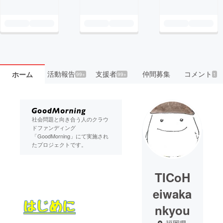
活動報告
支援者
仲間募集
コメント
ホーム
99+
99+
1
社会問題と向き合う人のクラウ
ドファンディング
「GoodMorning」にて実施され
たプロジェクトです。
TICoH
eiwaka
nkyou