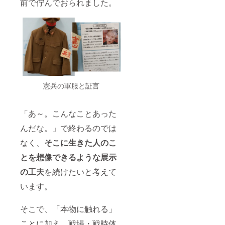
前で佇んでおられました。
な日程
はメー
ルか電
話での
やり取
りで決
めさせ
ていた
だきま
す。 ※
憲兵の軍服と証言
参加可
能人
数…一
旦、資
「あ～。こんなことあった
料室集
んだな。」で終わるのでは
合。そ
の後、
なく、
そこに生きた人のこ
現地集
合とな
とを想像できるような展示
りま
す。
の工夫
を続けたいと考えて
（交通
手段は
います。
ご自身
で手配
そこで、「本物に触れる」
してい
ただき
ことに加え、戦場・戦時体
ま