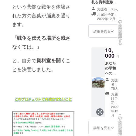
うち１
札を資料室敷地
定枝を
つ選ん
という悲惨な戦争を体験さ
内に設置させて
利用す
支援者：30人
でくだ
いただきます。
る予
れた方の言葉が脳裏を過り
お届け予定：
さい。
※ご希望の記載内
定。直
こ
2022年12月
の
容を備考欄へご
径約
ます。
リ
タ
記入ください。
10cm以
ー
ン
キャラクター
下の輪
詳細を見る
を
選
TICoの絵が入っ
切りの
「戦争を伝える場所を残さ
択
す
た一筆箋か「子
もの
る
ども向け平和の
に、焼
なくては。」
10,
ための学習会」
き付け
000
参加券をお届け
ようと
円
と、自分で
資料室を開く
こ
します。 ※一筆
考えて
あなた
箋…
いま
の平和
とを決意しました。
8.2cm×17cm
す。
への想
30枚 ※「学習
お名前
いを書
会」について
を含め
支援
いた札
・対象…幼児
て20文
者：
を資料
75人
から中学生くら
字くら
室敷地
い （※親子での
いでお
お届
内に設
け予
参加を勧めてい
願いし
置させ
定：
ます。大人の方
ます。
ていた
2022
でも、戦争のこ
若松出
年12
だきま
とや歴史のこと
身のイ
こ
月
す。 ※
の
をあまり知らな
ラスト
リ
ご希望
タ
いなぁ。という
レー
ー
の記載
ン
詳細を見る
方向けです。）
ター山
を
内容を
選
・内容…「北
福朱実
択