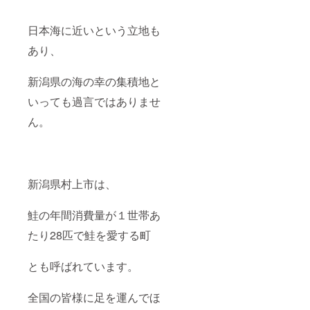
態：
クール
日本海に近いという立地も
冷蔵便
保存方
あり、
法：冷
蔵保存
の場
新潟県の海の幸の集積地と
合：5℃
以下、
いっても過言ではありませ
冷凍保
存の場
ん。
合：-18
℃以下
冷凍 ※
開封後
は、な
新潟県村上市は、
るべく
お早め
にお召
鮭の年間消費量が１世帯あ
しがり
くださ
たり28匹で鮭を愛する町
い。 ※
いくら
の商品
とも呼ばれています。
在庫が
ない
全国の皆様に足を運んでほ
為、配
送目安