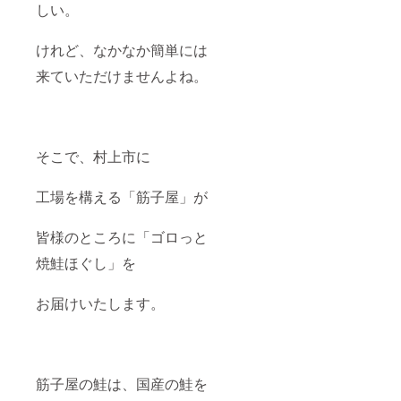
しい。
は10月
中旬〜
下旬を
けれど、なかなか簡単には
予定。
・ご注
来ていただけませんよね。
文後の
配送日
時のご
指定・
ご変更
は対応
そこで、村上市に
できか
ねる場
工場を構える「筋子屋」が
合がご
ざいま
す。
皆様のところに「ゴロっと
焼鮭ほぐし」を
お届けいたします。
筋子屋の鮭は、国産の鮭を