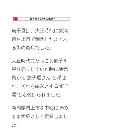
い。 ※
高の鮮
い ・配
底部に
度と味
送先は
たまっ
をお届
日本国
た液は
けする
内のみ
秋鮭の
ため、
エキス
水揚げ
筋子屋は、大正時代に新潟
ですの
された
で品質
鮭から
県村上市で創業したよくあ
に影響
すぐに
はあり
卵を取
る街の商店でした。
ませ
り出し
ん。 ・
ます。
価格は
最高の
大正時代にたらこと筋子を
税込、
はらこ
秤り売りしていた時に地元
送料込
を獲れ
・配送
たその
民から“筋子屋さん”と呼ば
日時の
日に味
ご指定
付けし
れ、それを由来とする“筋子
がある
ます。
方は備
「食べ
屋”と名付けられました。
考欄に
た時に
ご記入
口に広
くださ
がる熟
新潟県村上市を中心にその
い。 ・
成した
配送開
まま愛称として定着しまし
旨味は
始後の
ねっと
た。
配送日
りと存
時のご
在感」