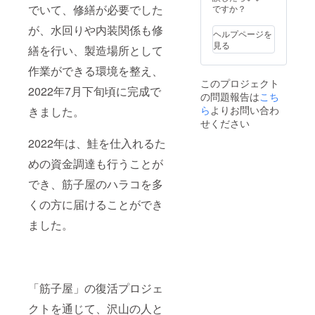
ます。
でいて、修繕が必要でした
原材
ですか？
内 配送
冷蔵
今回は
料：秋
形態：
（10℃
が、水回りや内装関係も修
送料込
鮭（国
クール
以下）
ヘルプページを
のお値
産）、
冷蔵便
で保管
見る
繕を行い、製造場所として
段と
塩（笹
保存方
し、清
なって
川流れ
法：直
潔なス
作業ができる環境を整え、
おりま
の塩）
射日
プーン
このプロジェクト
す！ 〈
賞味期
光、高
2022年7月下旬頃に完成で
等を用
の問題報告は
こち
お礼の
限：製
温多湿
い、お
メッ
ら
よりお問い合わ
造加工
きました。
を避け
早めに
セー
日から
保存 ※
せください
お召し
ジ〉 ご
20日以
合成着
上がり
2022年は、鮭を仕入れるた
支援い
内 配送
色料・
くださ
ただい
形態：
合成保
い。 ※
めの資金調達も行うことが
た方に
クール
存料不
稀に小
メール
冷蔵便
使用。
骨が混
でき、筋子屋のハラコを多
にてお
保存方
※開封前
入して
礼いた
法：直
は常温
いる場
くの方に届けることができ
しま
射日
保存可
合があ
す。
光、高
ました。
能な商
ります
《食品
温多湿
品です
ので、
表示》
を避け
が、開
ご注意
名称：
保存 ※
封後は
くださ
ゴロッ
合成着
冷蔵
い。 ※
と焼鮭
色料・
（10℃
底部に
「筋子屋」の復活プロジェ
ほぐし
合成保
以下）
たまっ
原材
存料不
で保管
た液は
クトを通じて、沢山の人と
料：秋
使用。
し、清
秋鮭の