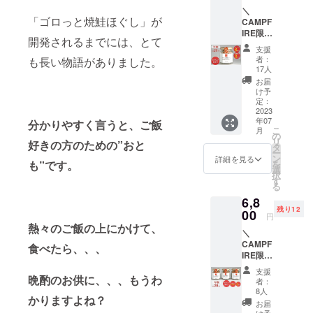
家族が力を
＼
合わせ、も
「ゴロっと焼鮭ほぐし」が
CAMPF
IRE限
う1度、自慢
開発されるまでには、とて
定！／
の「いく
支援
早割限
者：
も長い物語がありました。
ら」を召し
定20名
17人
〈ゴ
上がってい
お届
ロッと
け予
ただき、伝
焼鮭ほ
定：
統の味を身
ぐし
2023
年07
70g 〉
分かりやすく言うと、ご飯
近に感じて
こ
月
日本海
の
もらうきっ
リ
好きの方のための”おと
の潮風
タ
ー
と”笹川
かけを作
ン
詳細を見る
も”です。
を
流れの
選
り、この筋
択
塩”で旨
す
る
子屋のいく
味と塩
6,8
味が凝
ら（はら
残り12
縮され
00
円
こ）を全国
た逸
熱々のご飯の上にかけて、
＼
の皆さんに
品。良
CAMPF
質な鮭
食べたら、、、
提供した
IRE限
を丁寧
い。
定！／
に焼
支援
早割限
晩酌のお供に、、、もうわ
き、少
者：
定20
し荒く
8人
かりますよね？
名 第2
ほぐし
お届
弾追加
たシン