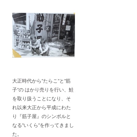
指定・
その味
ご変更
わいは
は対応
地元民
できか
から愛
ねる場
され続
合がご
け、さ
ざいま
らにま
す。
ろやか
ご了承
な旨味
くださ
のあ
い ・配
る”はら
送先は
こ"は
日本国
熱々の
内のみ
ご飯に
かけて
口中
大正時代から”たらこ”と”筋
いっぱ
いにし
子”の はかり売りを行い、鮭
ても旨
味が堪
を取り扱うことになり、そ
能でき
ます。
れ以来大正から平成にわた
《食品
り『筋子屋』のシンボルと
表示》
名称：
なる”いくら”を作ってきまし
筋子屋
はらこ
た。
醤油漬