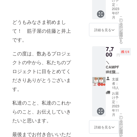
け予
〈ゴ
プルな
定：
ロッと
2023
品で
年07
焼鮭ほ
す。 ご
こ
月
ぐし
飯との
の
どうもみなさま初めまし
リ
70g×３
相性は
タ
ー
個 〉 日
言うま
ン
詳細を見る
て！ 筋子屋の佐藤と井上
を
本海の
でもな
選
択
潮風
です。
く、食
す
る
と”笹川
卓やお
7,7
流れの
弁当に
残り5
この度は、数あるプロジェ
塩”で旨
00
欠かせ
円
味と塩
ないお
クトの中から、私たちのプ
＼
味が凝
供で
CAMPF
縮され
す。
ロジェクトに目をとめてく
IRE限
た逸
熱々の
定！／
品。良
ご飯に
ださりありがとうございま
支援
早割限
質な鮭
かけて
者：
定20名
を丁寧
口中
15人
す。
親子
に焼
いっぱ
お届
セット
き、少
いにし
け予
〈ゴ
私達のこと、私達のこれか
し荒く
定：
ても旨
ロッと
2023
ほぐし
味が堪
年11
らのこと、お伝えしていき
焼鮭ほ
たシン
能でき
こ
月
ぐし
プルな
の
ます。
リ
たいと思います。
70g 〉
品で
タ
今回は
ー
日本海
す。 ご
ン
送料込
詳細を見る
を
の潮風
飯との
選
のお値
最後までお付き合いいただ
択
と”笹川
相性は
す
段と