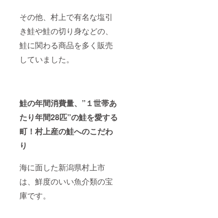
け(イク
ラ) 原材
その他、村上で有名な塩引
料：秋
鮭の卵
き鮭や鮭の切り身などの、
（国
鮭に関わる商品を多く販売
産）、
醤油、
していました。
酒 ／調
味料(ア
ミノ酸
等)酸味
料、カ
ラメル
鮭の年間消費量、”１世帯あ
色素、
甘味料
たり年間28匹”の鮭を愛する
(甘草、
町！村上産の鮭へのこだわ
ステビ
ア)、ビ
り
タミン
B1(原材
料の一
海に面した新潟県村上市
部に小
麦・大
は、鮮度のいい魚介類の宝
豆を含
む) 賞味
庫です。
期限：
冷蔵5日
配送形