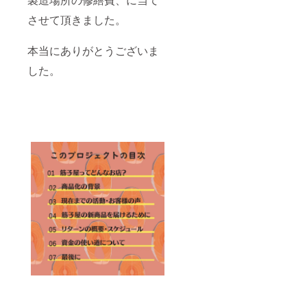
保存可
ご注意
ませ
合がご
能な商
させて頂きました。
くださ
ん。 ・
ざいま
品です
い。 ※
価格は
す。
が、開
底部に
税込、
ご了承
本当にありがとうございま
封後は
たまっ
送料込
くださ
冷蔵
た液は
・配送
い ・配
した。
（10℃
秋鮭の
日時の
送先は
以下）
エキス
ご指定
日本国
で保管
ですの
がある
内のみ
し、清
で品質
方は備
潔なス
に影響
考欄に
プーン
はあり
ご記入
等を用
ませ
くださ
い、お
ん。 〈
い。 ・
早めに
鮭の醤
配送開
お召し
油はら
始後の
上がり
こ（イ
配送日
くださ
クラ醤
時のご
い。 ※
油漬）
指定・
稀に小
瓶詰め
ご変更
骨が混
90g 〉
は対応
入して
村上で
できか
いる場
は鮭の
ねる場
合があ
卵を
合がご
ります
「はら
ざいま
ので、
こ」と
す。
ご注意
呼びま
ご了承
くださ
す。最
くださ