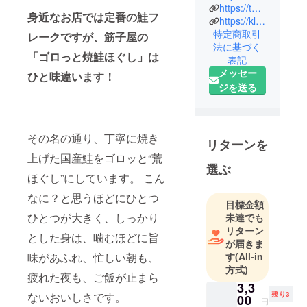
https://twitter.com/ikura_sudico195
失われた筋
身近なお店では定番の鮭フ
https://kli.jp/f/mqVm/
子屋の味を
特定商取引
レークですが、筋子屋の
残したい。
法に基づく
消えてし
「ゴロっと焼鮭ほぐし」は
表記
まったあの
メッセー
ひと味違います！
名店の思い
ジを送る
出の味を復
活させる！
新潟県村上
その名の通り、丁寧に焼き
リターンを
市にある7年
上げた国産鮭をゴロッと“荒
前に廃業し
選ぶ
た「筋子
ほぐし”にしています。 こん
屋」を復活
なに？と思うほどにひとつ
目標金額
させたい！
ひとつが大きく、しっかり
未達でも
その味わい
リターン
は地元民か
とした身は、噛むほどに旨
が届きま
ら愛され続
味があふれ、忙しい朝も、
す
(All-in
け、歴史あ
方式)
疲れた夜も、ご飯が止まら
る筋子屋を
3,3
家業として
ないおいしさです。
残り3
00
円