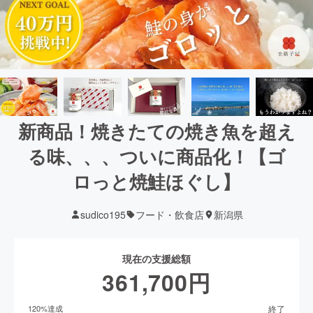
新商品！焼きたての焼き魚を超え
る味、、、ついに商品化！【ゴ
ロっと焼鮭ほぐし】
sudico195
フード・飲食店
新潟県
現在の支援総額
361,700
円
終了
120
%達成