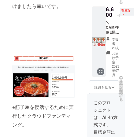
る
流れの
言うま
なって
けましたら幸いです。
6,6
塩”で旨
でもな
おりま
在庫な
味と塩
00
く、食
し
す！ 〈
円
味が凝
卓やお
お礼の
＼
縮され
弁当に
メッ
CAMPF
た逸
欠かせ
セー
IRE限
品。良
ないお
ジ〉 ご
定！／
質な鮭
供で
支援い
支援
早割限
を丁寧
す。
ただい
者：
定20名
に焼
熱々の
20人
た方に
〈ゴ
き、少
ご飯に
メール
お届
ロッと
し荒く
かけて
け予
にてお
焼鮭ほ
ほぐし
定：
口中
礼いた
ぐし
2023
たシン
いっぱ
しま
年07
70g×３
プルな
いにし
す。
こ
月
個 〉 日
品で
の
ても旨
《食品
リ
本海の
す。 ご
タ
味が堪
表示》
ー
潮風
飯との
ン
能でき
詳細を見る
名称：
を
と”笹川
相性は
選
ます。
ゴロッ
択
流れの
言うま
す
今回は
と焼鮭
る
塩”で旨
でもな
送料込
このプロ
ほぐし
味と塩
※筋子屋を復活するために実
く、食
のお値
原材
ジェクト
味が凝
卓やお
段と
料：秋
行したクラウドファンディ
縮され
弁当に
なって
は、
All-In方
鮭（国
た逸
欠かせ
おりま
産）、
ング。
式
です。
品。良
ないお
す！ 〈
塩（笹
質な鮭
供で
お礼の
目標金額に
川流れ
を丁寧
す。
メッ
の塩）