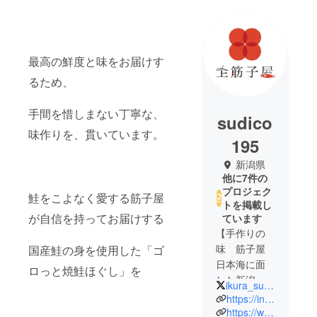
最高の鮮度と味をお届けす
るため、
手間を惜しまない丁寧な、
sudico
味作りを、貫いています。
195
新潟県
他に7件の
プロジェク
鮭をこよなく愛する筋子屋
トを掲載し
が自信を持ってお届けする
ています
【手作りの
味 筋子屋
国産鮭の身を使用した「ゴ
日本海に面
ロっと焼鮭ほぐし」を
した新潟県
ikura_sudico195
村上市】
https://instagram.com/ikura.sudico_195?igshid=YmMyMTA2M2Y=
https://www.sudico195.com/