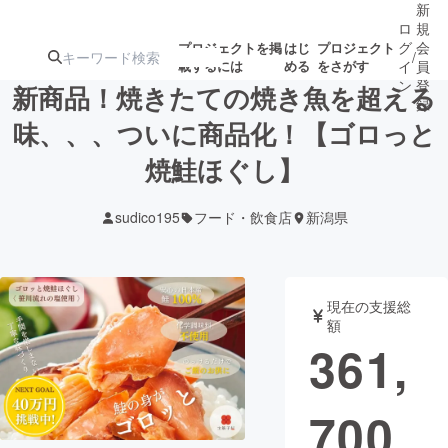
新
ロ
規
グ
会
プロジェクトを掲
はじ
プロジェクト
/
載するには
める
をさがす
イ
員
ン
登
新商品！焼きたての焼き魚を超える
録
味、、、ついに商品化！【ゴロっと
焼鮭ほぐし】
人気のプロ
注目のリ
注目の新着プロ
募集終了が近いプ
もうすぐ公開
ジェクト
ターン
ジェクト
ロジェクト
されます
sudico195
フード・飲食店
新潟県
アート・写真
音楽
現在の支援総
テクノロジー・ガジェット
ゲーム・サ
額
361,
映像・映画
書籍・雑誌
700
ビジネス・起業
チャレンジ