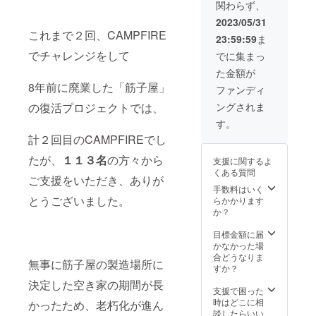
関わらず、
に焼
熱々の
セー
賞味期
き、少
ご飯に
ジ〉 ご
2023/05/31
限：製
し荒く
かけて
支援い
これまで２回、CAMPFIRE
造加工
23:59:59
ま
ほぐし
口中
ただい
日から
たシン
いっぱ
でチャレンジをして
た方に
でに集まっ
20日以
プルな
いにし
メール
内 配送
た金額が
品で
ても旨
にてお
形態：
8年前に廃業した「筋子屋」
す。 ご
味が堪
礼いた
ファンディ
クール
飯との
能でき
しま
冷蔵便
の復活プロジェクトでは、
ングされま
相性は
ます。
す。
保存方
言うま
〈 お礼
《食品
す。
法：直
でもな
のメッ
表示》
射日
計２回目のCAMPFIREでし
く、食
セー
名称：
光、高
卓やお
ジ〉 ご
ゴロッ
温多湿
たが、
１１３名
の方々から
支援に関するよ
弁当に
支援い
と焼鮭
を避け
くある質問
欠かせ
ただい
ご支援をいただき、ありが
ほぐし
保存 ※
ないお
た方に
手数料はいく
原材
合成着
供で
とうございました。
メール
らかかります
料：秋
色料・
す。
にてお
か？
鮭（国
合成保
熱々の
礼いた
産）、
存料不
ご飯に
しま
目標金額に届
塩（笹
使用。
かけて
す。
かなかった場
川流れ
※開封前
口中
《食品
合どうなりま
の塩）
は常温
無事に筋子屋の製造場所に
いっぱ
表示》
すか？
賞味期
保存可
いにし
名称：
限：製
能な商
決定した空き家の期間が長
ても旨
ゴロッ
支援で困った
造加工
品です
味が堪
と焼鮭
時はどこに相
日から
かったため、老朽化が進ん
が、開
能でき
ほぐし
談したらいい
20日以
封後は