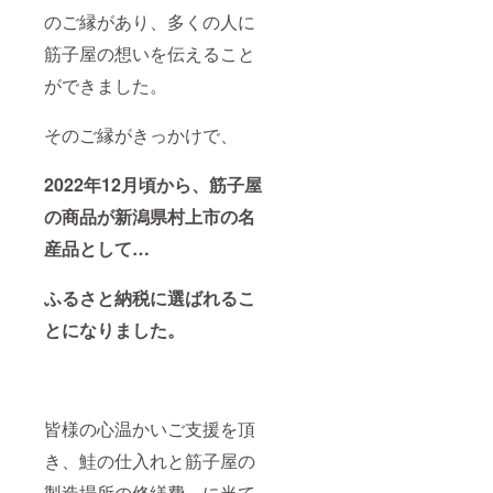
鮭（国
※開封前
潔なス
エキス
のご縁があり、多くの人に
産）、
は常温
プーン
ですの
塩（笹
保存可
等を用
筋子屋の想いを伝えること
で品質
川流れ
能な商
い、お
に影響
の塩）
ができました。
品です
早めに
はあり
賞味期
が、開
お召し
ませ
限：製
封後は
上がり
ん。 ・
そのご縁がきっかけで、
造加工
冷蔵
くださ
価格は
日から
（10℃
い。 ※
税込、
20日以
以下）
稀に小
送料込
2022年12月頃から、筋子屋
内 配送
で保管
骨が混
・配送
形態：
し、清
入して
日時の
の商品が新潟県村上市の名
クール
潔なス
いる場
ご指定
冷蔵便
プーン
合があ
産品として…
がある
保存方
等を用
ります
方は備
法：直
い、お
ので、
考欄に
射日
早めに
ふるさと納税に選ばれるこ
ご注意
ご記入
光、高
お召し
くださ
くださ
とになりました。
温多湿
上がり
い。 ※
い。 ・
を避け
くださ
底部に
配送開
保存 ※
い。 ※
たまっ
始後の
合成着
稀に小
た液は
配送日
色料・
骨が混
秋鮭の
時のご
合成保
入して
エキス
指定・
皆様の心温かいご支援を頂
存料不
いる場
ですの
ご変更
使用。
合があ
で品質
は対応
き、鮭の仕入れと筋子屋の
※開封前
ります
に影響
できか
は常温
ので、
製造場所の修繕費、に当て
はあり
ねる場