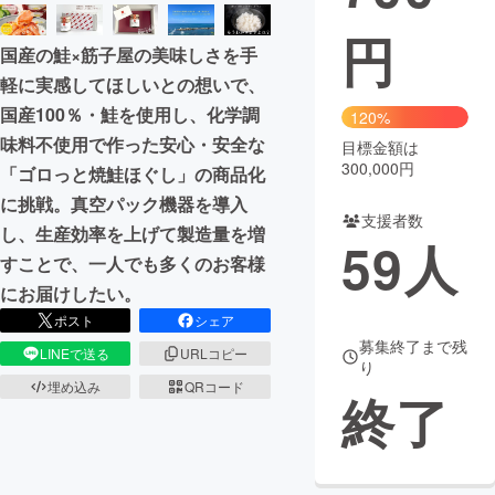
円
まちづくり・地域活性化
国産の鮭×筋子屋の美味しさを手
軽に実感してほしいとの想いで、
CAMPFIRE for Social Good
CAMPFIRE Creation
国産100％・鮭を使用し、化学調
120%
CAMPFIREふるさと納税
machi-ya
コミュニティ
味料不使用で作った安心・安全な
目標金額は
300,000円
「ゴロっと焼鮭ほぐし」の商品化
に挑戦。真空パック機器を導入
支援者数
し、生産効率を上げて製造量を増
59
人
すことで、一人でも多くのお客様
にお届けしたい。
ポスト
シェア
募集終了まで残
LINEで送る
URLコピー
り
埋め込み
QRコード
終了