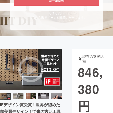
一般販売
このプロジェクトは2022/08/31に募集を終了
まちづくり・地域活性化
しました。
こちらから関連ページを閲覧いただけます。
CAMPFIRE for Social Good
CAMPFIRE Creation
CAMPFIREふるさと納税
machi-ya
コミュニティ
現在の支援総
額
846,
380
円
iFデザイン賞受賞！世界が認めた
超美麗デザイン！従来の古い工具