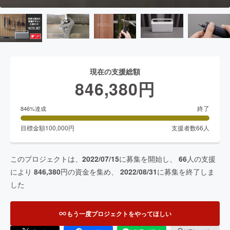
現在の支援総額
846,380
円
終了
846
%達成
目標金額
100,000
円
支援者数
66
人
このプロジェクトは、
2022/07/15
に募集を開始し、
66
人の支援
により
846,380
円の資金を集め、
2022/08/31
に募集を終了しま
した
もう一度プロジェクトをやってほしい