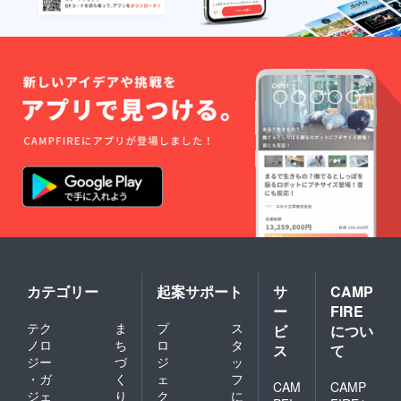
カテゴリー
起案サポート
サ
CAMP
ー
FIRE
テク
ま
プ
ス
ビ
につい
ノロ
ち
ロ
タ
ス
て
ジー
づ
ジ
ッ
・ガ
く
ェ
フ
CAM
CAMP
ジェ
り
ク
に