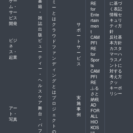
ゲー
書
ミ
に基づ
RE
ム・
籍
ー
く表記
for
サー
・
と
情報セ
Ente
ビス
雑
は
キュリ
rtain
開発
誌
ク
サ
ティ方
men
出
ラ
ポ
針
t
版
ウ
ー
反社基
CAM
ビジ
ビ
ド
ト
本方針
PFI
ネ
ュ
フ
サ
カスタ
RE
ス・
ー
ァ
ー
マーハ
for
起業
テ
ン
ビ
ラスメ
Spor
ィ
デ
ス
ントに
ts
ー
ィ
対する
CAM
・
ン
考え方
PFI
ヘ
グ
クッ
RE
ル
と
キーポ
ふる
ス
は
リシー
さと
ケ
プ
実
納税
ア
ロ
施
AD
アー
舞
ジ
事
FOR
ト・
台
ェ
例
ALL
写真
・
ク
HIO
パ
ト
KOS
フ
の