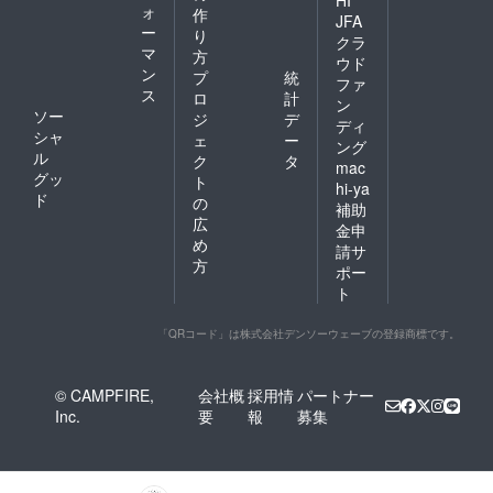
HI
ォ
作
JFA
ー
り
クラ
マ
方
ウド
ン
プ
統
ファ
ス
ロ
計
ン
ソー
ジ
デ
ディ
シャ
ェ
ー
ング
ル
ク
タ
mac
グッ
ト
hi-ya
ド
の
補助
広
金申
め
請サ
方
ポー
ト
「QRコード」は株式会社デンソーウェーブの登録商標です。
© CAMPFIRE,
会社概
採用情
パートナー
Inc.
要
報
募集