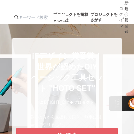
新
ロ
規
グ
会
プロジェクトを掲載
プロジェクトを
/
するには
さがす
イ
員
ン
登
録
人気のプロ
注目のリ
注目の新着プロ
募集終了が近いプ
もうすぐ公開
iFデザイン賞受賞！
ジェクト
ターン
ジェクト
ロジェクト
されます
世界が認めたDIY
ベーシック工具セッ
アート・写真
音楽
ト "HOTO SET"
テクノロジー・ガジェット
ゲーム・サ
BRIGHT_DIY
プロダクト
映像・映画
書籍・雑誌
多くの方から支援して頂き、無事に製
品化になりました。
ビジネス・起業
チャレンジ