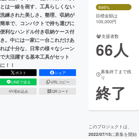
とは一線を画す、工具らしくない
846%
洗練された美しさ。整理、収納が
目標金額は
100,000円
簡単で、コンパクトで持ち運びに
便利なハンドル付き収納ケース付
支援者数
き。中には一家に一台これだけあ
66
人
れば十分な、日常の様々なシーン
で大活躍する基本工具がセット
に！！
募集終了まで残
ポスト
シェア
り
LINEで送る
URLコピー
終了
埋め込み
QRコード
このプロジェクトは、
2022/07/15
に募集を開始