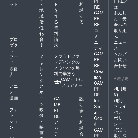
PFI
FIREと
ット
・
ト
相
RE
は
地
を
談
CAM
あんし
域
作
す
PFI
ん・安
活
る
る
RE
全への
性
資
コ
取り組
化
料
ミュ
み
プロ
音
請
ニ
ニュー
ダク
楽
求
ティ
ス
ト
CAM
ヘルプ
クラウドファ
フー
チ
PFI
お問い
ンディングの
ド・
ャ
RE
合わせ
ノウハウを無
飲食
レ
Crea
料で学ぼう
店
ン
tion
各種規定
CAMPFIRE
ジ
CAM
アカデミー
アニ
ス
利用規
PFI
メ・
ポ
約
RE
漫画
ー
CA
説
細則
for
ツ
MP
明
プライ
Soci
ファ
映
FI
会
バシー
al
ッ
像
RE
・
ポリ
Goo
ショ
・
ア
相
シー
d
ン
映
カ
談
特定商
CAM
画
デ
会
取引法
PFI