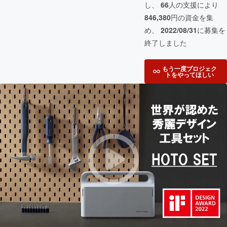
し、
66
人の支援により
846,380
円の資金を集
め、
2022/08/31
に募集を
終了しました
もう一度プロジェク
トをやってほしい