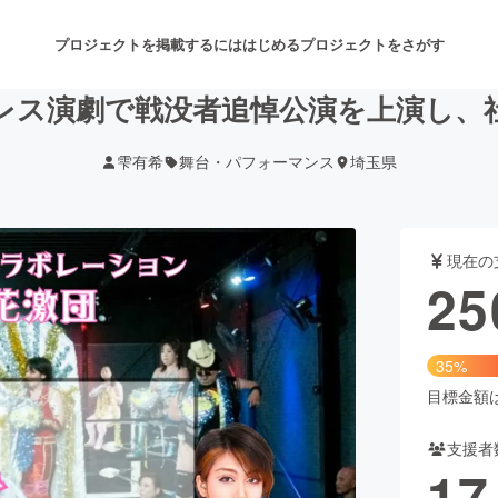
プロジェクトを掲載するには
はじめる
プロジェクトをさがす
レス演劇で戦没者追悼公演を上演し、
雫有希
舞台・パフォーマンス
埼玉県
注目のリターン
注目の新着プロジェクト
募集終了が近いプロジェクト
も
現在の
音楽
舞台・パフォーマンス
25
ゲーム・サービス開発
フード・飲食店
35%
書籍・雑誌出版
アニメ・漫画
目標金額は7
支援者
チャレンジ
ビューティー・ヘルスケ
17