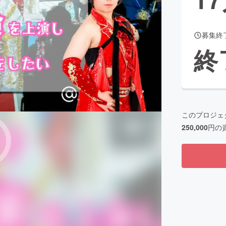
募集終
CAMPFIRE for Social Good
CAMPFIRE Creation
終
CAMPFIREふるさと納税
machi-ya
コミュニティ
このプロジェ
250,000
円の