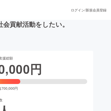
ログイン
/
新規会員登録
社会貢献活動をしたい。
うすぐ公開されます
支援総額
プロダクト
0,000
円
ファッション
スポーツ
00,000円
数
ア
ソーシャルグッド
人