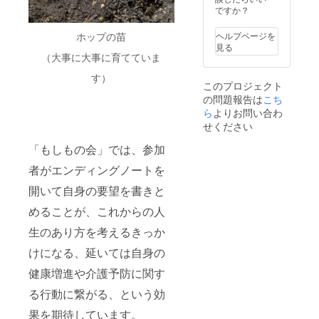
採用に
ですか？
「とらいふ
至りま
武蔵野」を
した。
ホップの苗
ヘルプページを
製品の
開設しまし
見る
詳細に
（大事に大事に育てていま
た。この
つきま
「とらいふ
しては
す）
このプロジェクト
https://
武蔵野」
の問題報告は
こち
paplus.j
は、高齢者
p/about/
ら
よりお問い合わ
向けの介
をご参
せください
照くだ
護・看護だ
さい。
「もしもの会」では、参加
けではな
※記念ロ
ゴはイ
者がエンディングノートを
く、職員及
メージ
び地域の皆
開いて自身の要望を書きと
です。
様が利用で
実際に
めることが、これからの人
お送り
きる保育園
するリ
生のあり方を考えるきっか
並びに災害
ターン
時の福祉避
品のロ
けになる、延いては自身の
ゴとは
難所となる
異なる
健康増進や介護予防に関す
地域交流ス
場合が
る行動に繋がる、という効
ありま
ペースを併
す。ご
設して、柔
果を期待しています。
了承く