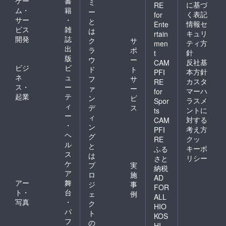
ゲー
書
ミ
に基づ
RE
ム・
籍
ー
く表記
for
サー
・
と
情報セ
Ente
ビス
雑
は
キュリ
rtain
開発
誌
ク
サ
ティ方
men
出
ラ
ポ
針
t
版
ウ
ー
反社基
CAM
ビジ
ビ
ド
ト
本方針
PFI
ネ
ュ
フ
サ
カスタ
RE
ス・
ー
ァ
ー
マーハ
for
起業
テ
ン
ビ
ラスメ
Spor
ィ
デ
ス
ントに
ts
ー
ィ
対する
CAM
・
ン
考え方
PFI
ヘ
グ
クッ
RE
ル
と
キーポ
ふる
ス
は
リシー
さと
ケ
プ
実
納税
ア
ロ
施
AD
アー
舞
ジ
事
FOR
ト・
台
ェ
例
ALL
写真
・
ク
HIO
パ
ト
KOS
フ
の
HI