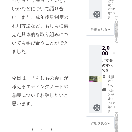
け予
せてい
定：
（楽器の
いかなどについて語り合
ただき
2022
「トライア
年10
ます。
い、また、成年後見制度の
こ
月
ングル」の
● お礼
の
リ
のメッ
タ
利用方法など、もしもに備
トライで
ー
セー
ン
詳細を見る
を
す）。この
ジ、活
えた具体的な取り組みにつ
選
択
動報告
「３」は、
す
る
いても学び合うことができ
メール
「法人」
2,0
をお送
ました。
「地域」
りしま
00
円
す。 ※
「行政」を
ご支援
プロ
指してお
のすべ
ジェク
てをと
り、法人名
トペー
らい
ジ「活
称にはこの
今日は、「もしもの会」が
支援
ふぁー
動報
者：
三者が協力
む事業
告」欄
1人
考えるエディングノートの
のため
にてご
し合いなが
お届
に使わ
意義についてお話したいと
報告さ
け予
ら市民の
せてい
せてい
定：
思います。
「生活」
ただき
2022
ただき
年10
ます。
ます。
「人生」を
こ
月
● お礼
の
リ
支えつつ、
のメッ
タ
ー
セー
より良い福
ン
詳細を見る
を
ジ、活
選
祉社会の創
＊ ＊ ＊
択
動報告