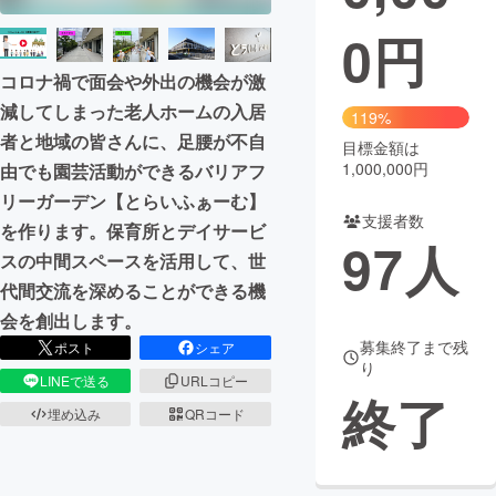
0
円
まちづくり・地域活性化
コロナ禍で面会や外出の機会が激
CAMPFIRE for Social Good
CAMPFIRE Creation
減してしまった老人ホームの入居
119%
者と地域の皆さんに、足腰が不自
CAMPFIREふるさと納税
machi-ya
コミュニティ
目標金額は
1,000,000円
由でも園芸活動ができるバリアフ
リーガーデン【とらいふぁーむ】
支援者数
を作ります。保育所とデイサービ
97
人
スの中間スペースを活用して、世
代間交流を深めることができる機
会を創出します。
募集終了まで残
ポスト
シェア
り
LINEで送る
URLコピー
終了
埋め込み
QRコード