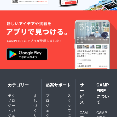
カテゴリー
起案サポート
サ
CAMP
ー
FIRE
テク
ま
プ
ス
ビ
につい
ノロ
ち
ロ
タ
ス
て
ジー
づ
ジ
ッ
・ガ
く
ェ
フ
CAM
CAMP
ジェ
り
ク
に