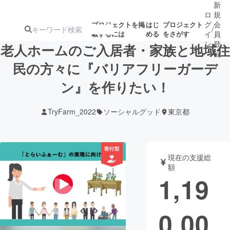
新
ロ
規
グ
会
プロジェクトを掲
はじ
プロジェクト
/
載するには
める
をさがす
イ
員
ン
登
老人ホームのご入居者・家族と地域住
録
民の方々に『バリアフリーガーデ
ン』を作りたい！
人気のプロ
注目のリ
注目の新着プロ
募集終了が近いプ
もうすぐ公開
ジェクト
ターン
ジェクト
ロジェクト
されます
TryFarm_2022
ソーシャルグッド
東京都
アート・写真
音楽
現在の支援総
テクノロジー・ガジェット
ゲーム・サ
額
1,19
映像・映画
書籍・雑誌
0,00
ビジネス・起業
チャレンジ