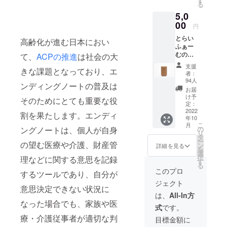
す
る
造を図りた
メール
5,0
をお送
いとの法人
りしま
00
円
の願いが込
す。 ※
とらい
められてお
プロ
高齢化が進む日本におい
ふぁー
ジェク
ります。
むの中
て、
ACPの推進
は社会の大
トペー
に将来
ジ「活
支援
きな課題となっており、エ
設置す
動報
こうした理
者：
る予定
告」欄
94人
念のもと、
ンディングノートの普及は
のカ
にてご
お届
当法人は
フェで
報告さ
け予
そのためにとても重要な役
使用す
せてい
定：
1999年にデ
ること
2022
ただき
割を果たします。エンディ
イサービス
年10
を検討
ます。
こ
月
してい
センター
閉じる
ングノートは、個人が自身
の
リ
る
タ
「ぐっどう
ー
の望む医療や介護、財産管
PAPLU
ン
詳細を見る
を
いる境南」
S︎（パプ
選
択
理などに関する意思を記録
ラス）
す
を立ち上
る
タンブ
このプロ
げ、2004年
するツールであり、自分が
ラーに
ジェクト
に武蔵野市
記念ロ
意思決定できない状況に
ゴを施
は、
All-In方
で初となる
したも
なった場合でも、家族や医
高齢者グ
式
です。
のをリ
ターン
療・介護従事者が適切な判
ループホー
目標金額に
品と致