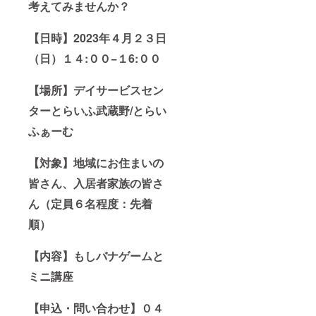
考えてみませんか？
どうぞよろ
しくお願い
【日時】2023年４月２３日
申し上げま
（日）１４:００−１6:００
す。
【場所】デイサービスセン
ターとらいふ武蔵野/とらい
ふぁーむ
【対象】地域にお住まいの
皆さん、入居者家族の皆さ
ん（定員６名程度：先着
順）
【内容】もしバナゲームと
ミニ講座
【申込・問い合わせ】０４