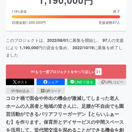
1,190,000
円
終了
119
%達成
目標金額
1,000,000
円
支援者数
97
人
このプロジェクトは、
2022/08/01
に募集を開始し、
97
人の支援
により
1,190,000
円の資金を集め、
2022/10/19
に募集を終了し
ました
もう一度プロジェクトをやってほしい
21
ポスト
シェア
LINEで送る
URLコピー
埋め込み
QRコード
コロナ禍で面会や外出の機会が激減してしまった老人
ホームの入居者と地域の皆さんに、足腰が不自由でも園
芸活動ができるバリアフリーガーデン【とらいふぁー
む】を作ります。保育所とデイサービスの中間スペース
を活用して、世代間交流を深めることができる機会を創