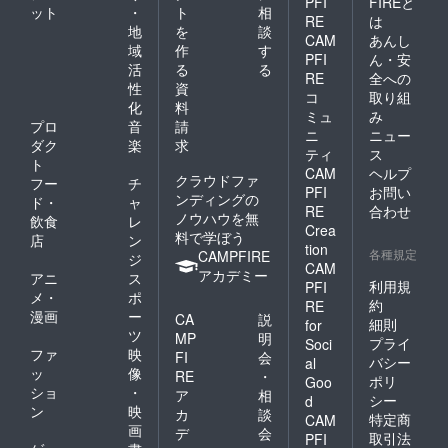
PFI
FIREと
ット
・
ト
相
RE
は
地
を
談
CAM
あんし
域
作
す
PFI
ん・安
活
る
る
RE
全への
性
資
コ
取り組
化
料
ミュ
み
プロ
音
請
ニ
ニュー
ダク
楽
求
ティ
ス
ト
CAM
ヘルプ
クラウドファ
フー
チ
PFI
お問い
ンディングの
ド・
ャ
RE
合わせ
ノウハウを無
飲食
レ
Crea
料で学ぼう
店
ン
tion
各種規定
CAMPFIRE
ジ
CAM
アカデミー
アニ
ス
利用規
PFI
メ・
ポ
約
RE
漫画
ー
CA
説
細則
for
ツ
MP
明
プライ
Soci
ファ
映
FI
会
バシー
al
ッ
像
RE
・
ポリ
Goo
ショ
・
ア
相
シー
d
ン
映
カ
談
特定商
CAM
画
デ
会
取引法
PFI