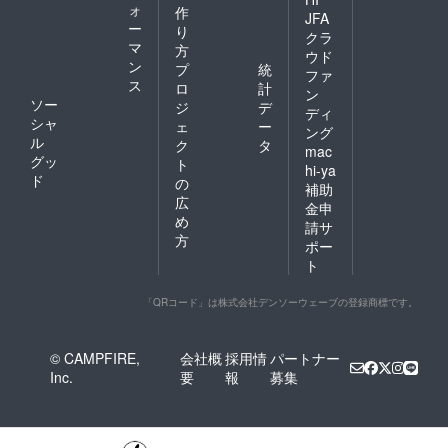
ォ
作
JFA
ー
り
クラ
マ
方
ウド
ン
プ
統
ファ
ス
ロ
計
ン
ソー
ジ
デ
ディ
シャ
ェ
ー
ング
ル
ク
タ
mac
グッ
ト
hi-ya
ド
の
補助
広
金申
め
請サ
方
ポー
ト
「QRコード」は株式会社デンソーウェーブの登録商標です。
© CAMPFIRE,
会社概
採用情
パートナー
Inc.
要
報
募集