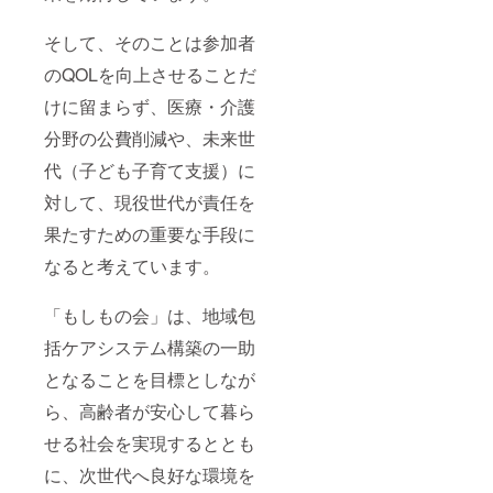
軟に且つ幅
ださ
い。 ・
広く地域の
そして、そのことは参加者
商品
福祉ニーズ
ジャン
のQOLを向上させることだ
に対応でき
ル：タ
ンブ
けに留まらず、医療・介護
る施設と
ラー ・
なっており
分野の公費削減や、未来世
数量：
１個 ・
ます。
代（子ども子育て支援）に
商品サ
イズ：
対して、現役世代が責任を
近年、地域
直径
77mm×
社会の変貌
果たすための重要な手段に
高さ
と同時に総
120mm
なると考えています。
人口に占め
・容
量：
る高齢化が
380ml
「もしもの会」は、地域包
「28％」と
（※一般
括ケアシステム構築の一助
的なカ
進む中、一
フェの
法人・一施
となることを目標としなが
トール
設だけでは
サイズ
ら、高齢者が安心して暮ら
相当）
多様化する
・重
せる社会を実現するととも
福祉ニーズ
量：
に対応する
173g ・
に、次世代へ良好な環境を
素材：