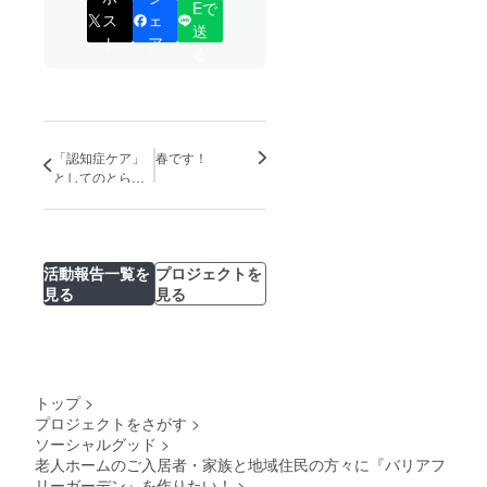
Eで
ス
ェ
送
ト
ア
る
「認知症ケア」
春です！
としてのとらい
ふぁーむの役割
性
活動報告一覧を
プロジェクトを
見る
見る
トップ
>
プロジェクトをさがす
>
ソーシャルグッド
>
老人ホームのご入居者・家族と地域住民の方々に『バリアフ
リーガーデン』を作りたい！
>