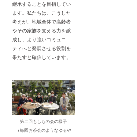
ことが困難
継承することを目指してい
PLA（
になってき
ポリ乳
ます。私たちは、こうした
酸）・
ておりま
紙・粘
す。そうし
考えが、地域全体で高齢者
土 ・耐
た中、当法
熱温
やその家族を支える力を醸
度：約
人が掲げる
120℃
成し、より強いコミュニ
「法人」
・生産
「地域」
ティへと発展させる役割を
国：日
本 ■寄
「行政」が
果たすと確信しています。
付金控
協力し合い
除用の
領収書
ながら活動
を発行
するという
しま
基本姿勢の
す。 ■
支援金
もと、誰も
額は支
が安心して
援者さ
暮らせる豊
まが支
援を申
かな地域社
し込む
会を築くと
際に、
任意で
第二回もしもの会の様子
同時に、福
引き上
祉活動を通
（毎回お茶会のようなゆるや
げるこ
して明るい
とが可