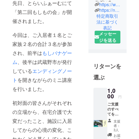
ございま
先日、とらいふぁーむにて
https://www.toraifu.com
す、社会福
https://note.com/toraifumusashino/
「第二回もしもの会」が開
祉法人とら
特定商取引
催されました。
法に基づく
いふです。
表記
法人名の
メッセー
今回は、ご入居者１名とご
「とらい
ジを送る
ふ」とは
家族２名の合計３名が参加
「トライ」
され、前半は
もしバナゲー
と「ライ
ム
、後半は武蔵野市が発行
フ」を組み
リターンを
合わせた造
している
エンディングノー
選ぶ
語です。
ト
を開きながらのミニ講座
「ライフ」
を行いました。
1,0
は「生活」
00
円
や「人生」
初対面の皆さんがそれぞれ
という意味
ご支援
のすべ
ですが、
の立場から、在宅介護で大
てをと
「トライ」
らい
変だったこと、施設に入居
支援
ふぁー
には「３」
者：
む事業
してからの心境の変化、こ
3人
という意味
のため
お届
があります
れからどう暮らしていきた
に使わ