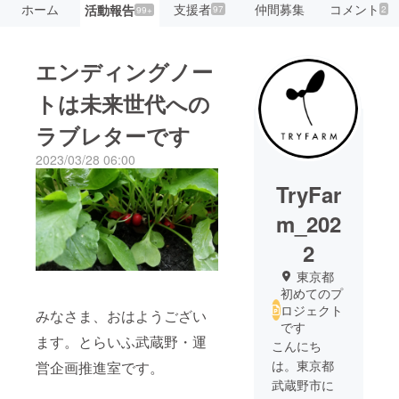
ホーム
支援者
仲間募集
コメント
活動報告
97
2
99+
エンディングノー
トは未来世代への
ラブレターです
2023/03/28 06:00
TryFar
m_202
2
東京都
初めてのプ
ロジェクト
みなさま、おはようござい
です
ます。とらいふ武蔵野・運
こんにち
は。東京都
営企画推進室です。
武蔵野市に