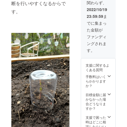
ム「光風
関わらず、
断を行いやすくなるからで
しま
荘」を開設
す。
2022/10/19
す。
PAPLU
して、地域
23:59:59
ま
S︎は、紙
の福祉ニー
とトウ
でに集まっ
ズに応えら
モロコ
た金額が
シ由来
れる福祉
の生分
ファンディ
サービスの
解樹脂
ングされま
を主原
提供をして
料と
す。
まいりまし
し、不
た。
用と
なって
支援に関するよ
も回収
そして、
くある質問
し再製
2017年5月に
品化で
手数料はいく
きるサ
らかかります
当法人三番
ステナ
か？
目の施設と
ブルな
製品で
して、特別
目標金額に届
あり、
かなかった場
養護老人
本企画
合どうなりま
ホームを中
の理念
すか？
に合致
心とした多
してい
支援で困った
目的福祉施
ると判
時はどこに相
設である
断して
談したらいい