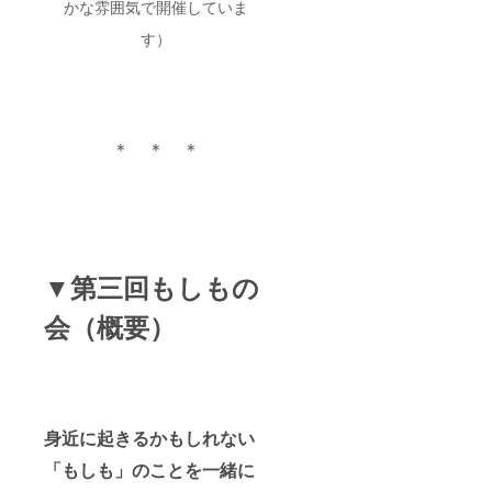
かな雰囲気で開催していま
能で
社会文化を
す。下
す）
創造すべ
記の
く、当法人
【上乗
せ支援
は地域の皆
で応援
様と共に活
しよ
う】よ
動を継続す
＊ ＊ ＊
り金額
る所存でご
をご設
ざいます。
定くだ
さい。
当法人の活
動理念をご
▼第三回もしもの
理解頂くと
同時に、活
会（概要）
動に対する
各種ご支
援・ご協力
を今後とも
賜れば幸甚
身近に起きるかもしれない
の限りでご
「もしも」のことを一緒に
ざいます。