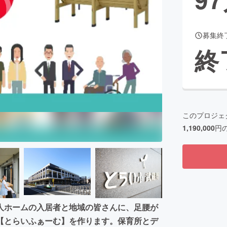
募集終
CAMPFIRE for Social Good
CAMPFIRE Creation
終
CAMPFIREふるさと納税
machi-ya
コミュニティ
このプロジェ
1,190,000
円
人ホームの入居者と地域の皆さんに、足腰が
【とらいふぁーむ】を作ります。保育所とデ