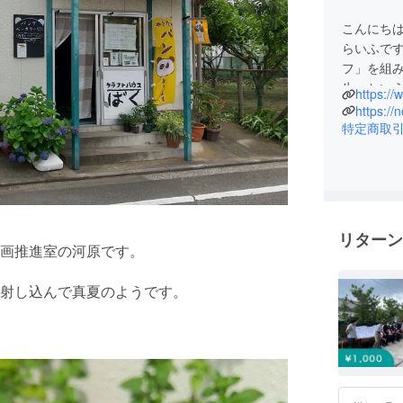
こんにち
らいふで
フ」を組
生」とい
https://
あります
https://
「３」は
特定商取
称にはこ
を支えつ
願いが込
こうした理
リターン
ター「ぐっ
画推進室の河原です。
初となる
の福祉ニ
射し込んで真夏のようです。
ました。
そして、2
老人ホー
蔵野」を