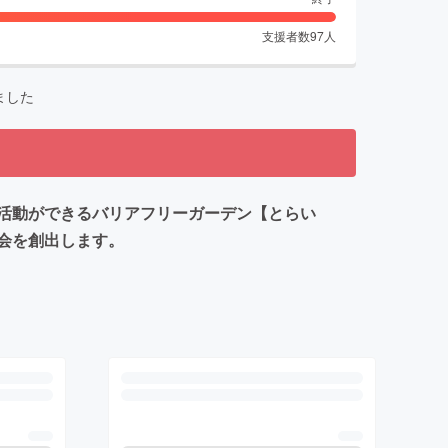
支援者数
97
人
ました
活動ができるバリアフリーガーデン【とらい
会を創出します。