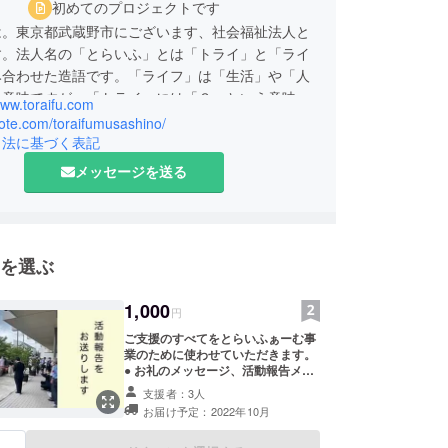
初めてのプロジェクトです
は。東京都武蔵野市にございます、社会福祉法人と
す。法人名の「とらいふ」とは「トライ」と「ライ
み合わせた造語です。「ライフ」は「生活」や「人
う意味ですが、「トライ」には「３」という意味が
www.toraifu.com
（楽器の「トライアングル」のトライです）。この
note.com/toraifumusashino/
、「法人」「地域」「行政」を指しており、法人名
引法に基づく表記
の三者が協力し合いながら市民の「生活」「人生」
メッセージを送る
つ、より良い福祉社会の創造を図りたいとの法人の
められております。
念のもと、当法人は1999年にデイサービスセン
を選ぶ
どういる境南」を立ち上げ、2004年に武蔵野市で
高齢者グループホーム「光風荘」を開設して、地域
1,000
円
ーズに応えられる福祉サービスの提供をしてまいり
ご支援のすべてをとらいふぁーむ事
業のために使わせていただきます。
● お礼のメッセージ、活動報告メー
017年5月に当法人三番目の施設として、特別養護
ルをお送りします。 ※プロジェクト
支援者：3人
ページ「活動報告」欄にてご報告さ
ムを中心とした多目的福祉施設である「とらいふ武
お届け予定：2022年10月
せていただきます。
開設しました。この「とらいふ武蔵野」は、高齢者