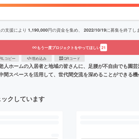
人の支援により
1,190,000
円の資金を集め、
2022/10/19
に募集を終了し
もう一度プロジェクトをやってほしい
21
RLコピー
埋め込み
QRコード
老人ホームの入居者と地域の皆さんに、足腰が不自由でも園芸
中間スペースを活用して、世代間交流を深めることができる機
ェックしています