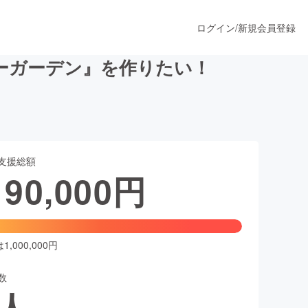
ログイン
/
新規会員登録
ーガーデン』を作りたい！
うすぐ公開されます
支援総額
プロダクト
190,000
円
ファッション
スポーツ
,000,000円
数
ア
ソーシャルグッド
人