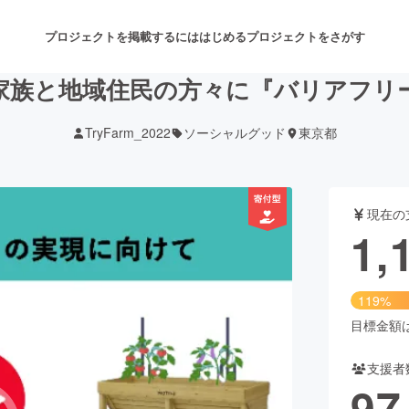
プロジェクトを掲載するには
はじめる
プロジェクトをさがす
家族と地域住民の方々に『バリアフリ
TryFarm_2022
ソーシャルグッド
東京都
注目のリターン
注目の新着プロジェクト
募集終了が近いプロジェクト
も
現在の
音楽
舞台・パフォーマンス
1,
ゲーム・サービス開発
フード・飲食店
119%
書籍・雑誌出版
アニメ・漫画
目標金額は1
支援者
チャレンジ
ビューティー・ヘルスケ
97