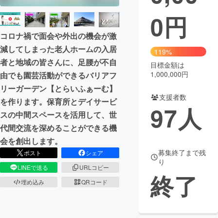
0
円
まちづくり・地域活性化
コロナ禍で面会や外出の機会が激
CAMPFIRE for Social Good
CAMPFIRE Creation
減してしまった老人ホームの入居
119%
者と地域の皆さんに、足腰が不自
CAMPFIREふるさと納税
machi-ya
コミュニティ
目標金額は
1,000,000円
由でも園芸活動ができるバリアフ
リーガーデン【とらいふぁーむ】
支援者数
を作ります。保育所とデイサービ
97
人
スの中間スペースを活用して、世
代間交流を深めることができる機
会を創出します。
募集終了まで残
ポスト
シェア
り
LINEで送る
URLコピー
終了
埋め込み
QRコード