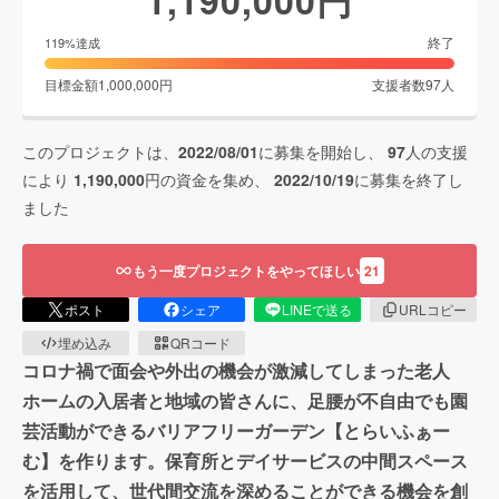
1,190,000
円
終了
119
%達成
目標金額
1,000,000
円
支援者数
97
人
このプロジェクトは、
2022/08/01
に募集を開始し、
97
人の支援
により
1,190,000
円の資金を集め、
2022/10/19
に募集を終了し
ました
もう一度プロジェクトをやってほしい
21
ポスト
シェア
LINEで送る
URLコピー
埋め込み
QRコード
コロナ禍で面会や外出の機会が激減してしまった老人
ホームの入居者と地域の皆さんに、足腰が不自由でも園
芸活動ができるバリアフリーガーデン【とらいふぁー
む】を作ります。保育所とデイサービスの中間スペース
を活用して、世代間交流を深めることができる機会を創