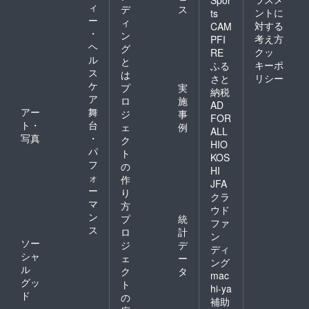
Spor
ィ
デ
ス
ントに
ts
ー
ィ
対する
CAM
・
ン
考え方
PFI
ヘ
グ
クッ
RE
ル
と
キーポ
ふる
ス
は
リシー
さと
ケ
プ
実
納税
ア
ロ
施
AD
アー
舞
ジ
事
FOR
ト・
台
ェ
例
ALL
写真
・
ク
HIO
パ
ト
KOS
フ
の
HI
ォ
作
JFA
ー
り
クラ
マ
方
ウド
ン
プ
統
ファ
ス
ロ
計
ン
ソー
ジ
デ
ディ
シャ
ェ
ー
ング
ル
ク
タ
mac
グッ
ト
hi-ya
ド
の
補助