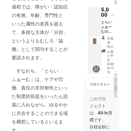
す
る
造を図りた
メール
過程では、障がい・認知症
5,0
をお送
いとの法人
りしま
00
の有無、年齢、専門性と
円
の願いが込
す。 ※
とらい
められてお
プロ
いった属性の差異を超え
ふぁー
ジェク
ります。
て、多様な主体が「分担」
むの中
トペー
に将来
ジ「活
支援
というよりもむしろ「協
設置す
動報
こうした理
者：
る予定
告」欄
94人
念のもと、
働」として関与することが
のカ
にてご
お届
当法人は
フェで
報告さ
け予
要請されます。
使用す
せてい
定：
1999年にデ
ること
2022
ただき
イサービス
年10
を検討
ます。
すなわち、「とらい
こ
月
してい
センター
閉じる
の
リ
る
ふぁーむ」は、ケアや労
タ
「ぐっどう
ー
PAPLU
ン
詳細を見る
を
いる境南」
働、責任の非対称性といっ
S︎（パプ
選
択
ラス）
す
を立ち上
た制度的前提をいったん括
る
タンブ
このプロ
げ、2004年
ラーに
弧に入れながら、ゆるやか
ジェクト
に武蔵野市
記念ロ
ゴを施
に共在することのできる場
は、
All-In方
で初となる
したも
高齢者グ
式
です。
のをリ
を構想しているといえま
ターン
ループホー
目標金額に
す。
品と致