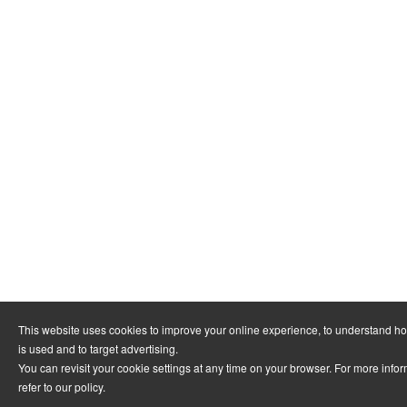
This website uses cookies to improve your online experience, to understand h
is used and to target advertising.
You can revisit your cookie settings at any time on your browser. For more info
refer to
our policy
.