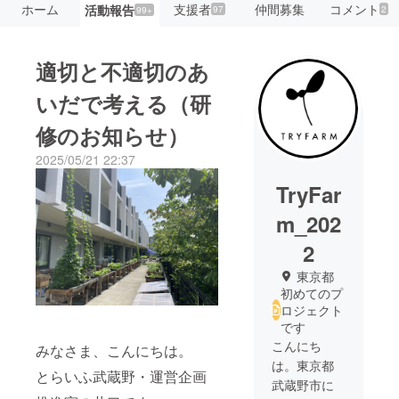
ホーム
支援者
仲間募集
コメント
活動報告
97
2
99+
適切と不適切のあ
いだで考える（研
修のお知らせ）
2025/05/21 22:37
TryFar
m_202
2
東京都
初めてのプ
ロジェクト
です
こんにち
みなさま、こんにちは。
は。東京都
とらいふ武蔵野・運営企画
武蔵野市に