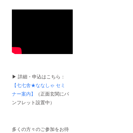
能で
社会文化を
す。下
創造すべ
記の
く、当法人
【上乗
せ支援
は地域の皆
で応援
様と共に活
しよ
う】よ
動を継続す
り金額
る所存でご
をご設
ざいます。
定くだ
さい。
当法人の活
動理念をご
▶ 詳細・申込はこちら：
理解頂くと
同時に、活
【七七舎★ななしゃ セミ
動に対する
ナー案内】
（正面玄関にパ
各種ご支
ンフレット設置中）
援・ご協力
を今後とも
賜れば幸甚
の限りでご
多くの方々のご参加をお待
ざいます。