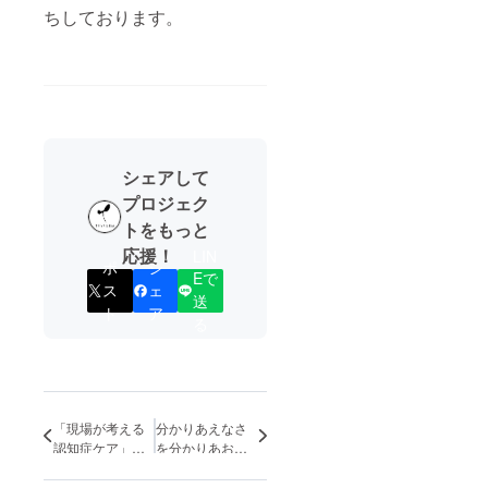
ちしております。
どうぞよろ
しくお願い
申し上げま
す。
シェアして
プロジェク
トをもっと
応援！
LIN
ポ
シ
Eで
ス
ェ
送
ト
ア
る
「現場が考える
分かりあえなさ
認知症ケア」
を分かりあおう
——研修のご案
とすることの大
内
切さ