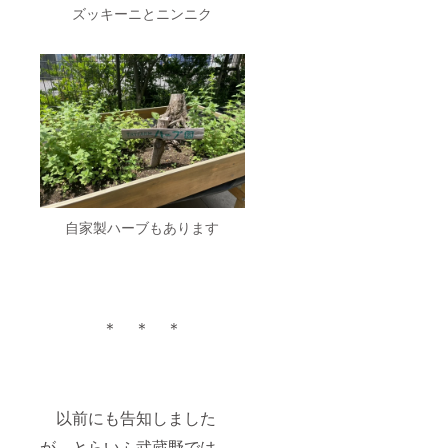
軟に且つ幅
ださ
ズッキーニとニンニク
い。 ・
広く地域の
商品
福祉ニーズ
ジャン
に対応でき
ル：タ
ンブ
る施設と
ラー ・
なっており
数量：
１個 ・
ます。
商品サ
イズ：
近年、地域
直径
77mm×
社会の変貌
高さ
自家製ハーブもあります
と同時に総
120mm
人口に占め
・容
量：
る高齢化が
380ml
「28％」と
（※一般
的なカ
進む中、一
＊ ＊ ＊
フェの
法人・一施
トール
設だけでは
サイズ
相当）
多様化する
・重
福祉ニーズ
量：
以前にも告知しました
に対応する
173g ・
素材：
が、とらいふ武蔵野では、