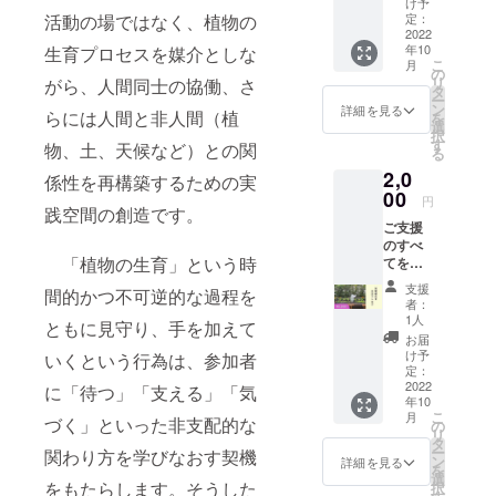
け予
せてい
活動の場ではなく、植物の
定：
（楽器の
ただき
2022
「トライア
年10
生育プロセスを媒介としな
ます。
こ
月
ングル」の
● お礼
の
リ
がら、人間同士の協働、さ
のメッ
タ
トライで
ー
セー
ン
詳細を見る
らには人間と非人間（植
を
す）。この
ジ、活
選
択
動報告
「３」は、
す
物、土、天候など）との関
る
メール
「法人」
2,0
をお送
係性を再構築するための実
「地域」
りしま
00
円
践空間の創造です。
す。 ※
「行政」を
ご支援
プロ
指してお
のすべ
ジェク
「植物の生育」という時
てをと
り、法人名
トペー
らい
ジ「活
称にはこの
支援
間的かつ不可逆的な過程を
ふぁー
動報
者：
三者が協力
む事業
告」欄
1人
ともに見守り、手を加えて
のため
にてご
し合いなが
お届
に使わ
報告さ
け予
いくという行為は、参加者
ら市民の
せてい
せてい
定：
「生活」
ただき
2022
ただき
に「待つ」「支える」「気
年10
ます。
ます。
「人生」を
こ
月
づく」といった非支配的な
● お礼
の
リ
支えつつ、
のメッ
タ
ー
関わり方を学びなおす契機
セー
より良い福
ン
詳細を見る
を
ジ、活
選
祉社会の創
をもたらします。そうした
択
動報告