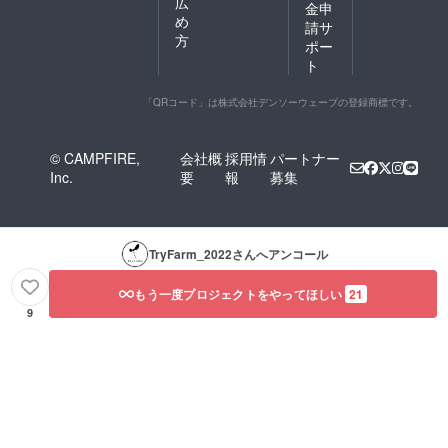
広
金申
め
請サ
方
ポー
ト
「QRコード」は株式会社デンソーウェーブの登録商標です。
© CAMPFIRE,
会社概
採用情
パートナー
Inc.
要
報
募集
TryFarm_2022
さんへアンコール
もう一度プロジェクトをやってほしい
21
9