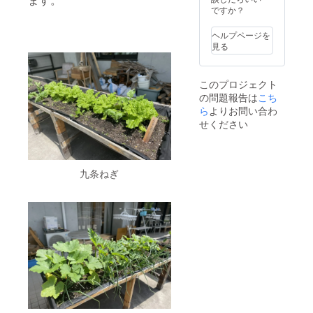
採用に
ですか？
「とらいふ
至りま
武蔵野」を
した。
ヘルプページを
製品の
開設しまし
見る
詳細に
た。この
つきま
「とらいふ
しては
このプロジェクト
https://
武蔵野」
の問題報告は
こち
paplus.j
は、高齢者
p/about/
ら
よりお問い合わ
向けの介
をご参
せください
照くだ
護・看護だ
さい。
けではな
※記念ロ
ゴはイ
く、職員及
九条ねぎ
メージ
び地域の皆
です。
様が利用で
実際に
お送り
きる保育園
するリ
並びに災害
ターン
時の福祉避
品のロ
ゴとは
難所となる
異なる
地域交流ス
場合が
ありま
ペースを併
す。ご
設して、柔
了承く