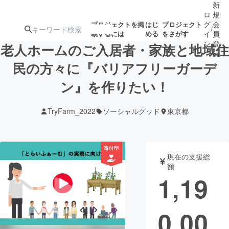
新
ロ
規
グ
会
プロジェクトを掲
はじ
プロジェクト
/
載するには
める
をさがす
イ
員
ン
登
老人ホームのご入居者・家族と地域住
録
民の方々に『バリアフリーガーデ
ン』を作りたい！
人気のプロ
注目のリ
注目の新着プロ
募集終了が近いプ
もうすぐ公開
ジェクト
ターン
ジェクト
ロジェクト
されます
TryFarm_2022
ソーシャルグッド
東京都
アート・写真
音楽
現在の支援総
テクノロジー・ガジェット
ゲーム・サ
額
1,19
映像・映画
書籍・雑誌
0,00
ビジネス・起業
チャレンジ