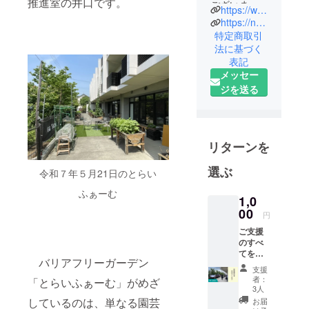
推進室の井口です。
ございま
https://www.toraifu.com
す、社会福
https://note.com/toraifumusashino/
祉法人とら
特定商取引
法に基づく
いふです。
表記
法人名の
メッセー
「とらい
ジを送る
ふ」とは
「トライ」
と「ライ
フ」を組み
リターンを
合わせた造
選ぶ
語です。
令和７年５月21日のとらい
「ライフ」
ふぁーむ
1,0
は「生活」
00
円
や「人生」
という意味
ご支援
のすべ
ですが、
てをと
バリアフリーガーデン
「トライ」
らい
支援
ふぁー
には「３」
者：
「とらいふぁーむ」がめざ
む事業
3人
という意味
のため
しているのは、単なる園芸
お届
があります
に使わ