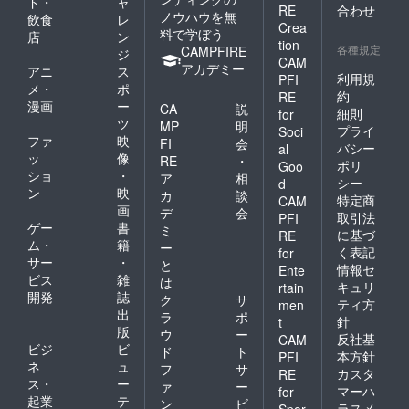
ド・
ャ
RE
合わせ
ノウハウを無
飲食
レ
Crea
料で学ぼう
店
ン
tion
各種規定
CAMPFIRE
ジ
CAM
アカデミー
アニ
ス
利用規
PFI
メ・
ポ
約
RE
漫画
ー
CA
説
細則
for
ツ
MP
明
プライ
Soci
ファ
映
FI
会
バシー
al
ッ
像
RE
・
ポリ
Goo
ショ
・
ア
相
シー
d
ン
映
カ
談
特定商
CAM
画
デ
会
取引法
PFI
ゲー
書
ミ
に基づ
RE
ム・
籍
ー
く表記
for
サー
・
と
情報セ
Ente
ビス
雑
は
キュリ
rtain
開発
誌
ク
サ
ティ方
men
出
ラ
ポ
針
t
版
ウ
ー
反社基
CAM
ビジ
ビ
ド
ト
本方針
PFI
ネ
ュ
フ
サ
カスタ
RE
ス・
ー
ァ
ー
マーハ
for
起業
テ
ン
ビ
ラスメ