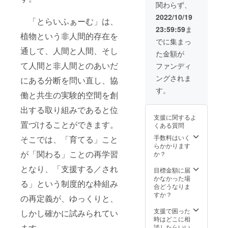
ム「光風
関わらず、
しま
荘」を開設
す。
2022/10/19
「とらいふぁーむ」は、
PAPLU
して、地域
23:59:59
ま
S︎は、紙
植物という非人間的存在を
の福祉ニー
とトウ
でに集まっ
ズに応えら
モロコ
通して、人間と人間、そし
た金額が
シ由来
れる福祉
の生分
て人間と非人間とのあいだ
ファンディ
サービスの
解樹脂
ングされま
にある分断を問い直し、協
を主原
提供をして
料と
す。
まいりまし
働と共生の実験的空間を創
し、不
た。
用と
出する取り組みであると位
なって
支援に関するよ
も回収
置づけることができます。
そして、
くある質問
し再製
2017年5月に
品化で
手数料はいく
そこでは、「育てる」こと
きるサ
らかかります
当法人三番
ステナ
が「関わる」ことの再学習
か？
目の施設と
ブルな
となり、「支援する／され
製品で
して、特別
目標金額に届
あり、
かなかった場
養護老人
る」という制度的な枠組み
本企画
合どうなりま
ホームを中
の理念
すか？
の再定義が、ゆっくりと、
に合致
心とした多
してい
支援で困った
しかし確かに試みられてい
目的福祉施
ると判
時はどこに相
設である
断して
ます。
談したらいい