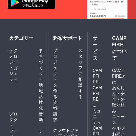
カテゴリー
起案サポート
サ
CAMP
ー
FIRE
テク
ま
プ
ス
ビ
につい
ノロ
ち
ロ
タ
ス
て
ジー
づ
ジ
ッ
・ガ
く
ェ
フ
CAM
CAMP
ジェ
り
ク
に
PFI
FIREと
ット
・
ト
相
RE
は
地
を
談
CAM
あんし
域
作
す
PFI
ん・安
活
る
る
RE
全への
性
資
コ
取り組
化
料
ミュ
み
プロ
音
請
ニ
ニュー
ダク
楽
求
ティ
ス
ト
CAM
ヘルプ
クラウドファ
フー
チ
PFI
お問い
ンディングの