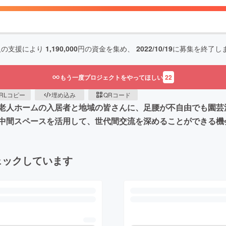
人の支援により
1,190,000
円の資金を集め、
2022/10/19
に募集を終了し
もう一度プロジェクトをやってほしい
22
RLコピー
埋め込み
QRコード
老人ホームの入居者と地域の皆さんに、足腰が不自由でも園芸
中間スペースを活用して、世代間交流を深めることができる機
ェックしています