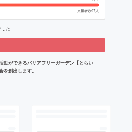
支援者数
97
人
ました
活動ができるバリアフリーガーデン【とらい
会を創出します。