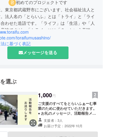
初めてのプロジェクトです
は。東京都武蔵野市にございます、社会福祉法人と
す。法人名の「とらいふ」とは「トライ」と「ライ
み合わせた造語です。「ライフ」は「生活」や「人
う意味ですが、「トライ」には「３」という意味が
www.toraifu.com
（楽器の「トライアングル」のトライです）。この
note.com/toraifumusashino/
、「法人」「地域」「行政」を指しており、法人名
引法に基づく表記
の三者が協力し合いながら市民の「生活」「人生」
メッセージを送る
つ、より良い福祉社会の創造を図りたいとの法人の
められております。
念のもと、当法人は1999年にデイサービスセン
を選ぶ
どういる境南」を立ち上げ、2004年に武蔵野市で
高齢者グループホーム「光風荘」を開設して、地域
1,000
円
ーズに応えられる福祉サービスの提供をしてまいり
ご支援のすべてをとらいふぁーむ事
業のために使わせていただきます。
● お礼のメッセージ、活動報告メー
017年5月に当法人三番目の施設として、特別養護
ルをお送りします。 ※プロジェクト
支援者：3人
ページ「活動報告」欄にてご報告さ
ムを中心とした多目的福祉施設である「とらいふ武
お届け予定：2022年10月
せていただきます。
開設しました。この「とらいふ武蔵野」は、高齢者