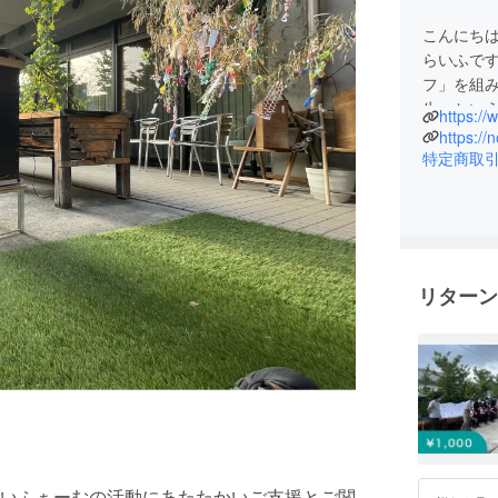
こんにち
らいふで
フ」を組
生」とい
https://
あります
https://
「３」は
特定商取
称にはこ
を支えつ
願いが込
こうした理
リターン
ター「ぐっ
初となる
の福祉ニ
ました。
そして、2
老人ホー
蔵野」を
いふぁーむの活動にあたたかいご支援とご関