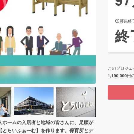
募集終
CAMPFIRE for Social Good
CAMPFIRE Creation
終
CAMPFIREふるさと納税
machi-ya
コミュニティ
このプロジェ
1,190,000
円
人ホームの入居者と地域の皆さんに、足腰が
【とらいふぁーむ】を作ります。保育所とデ