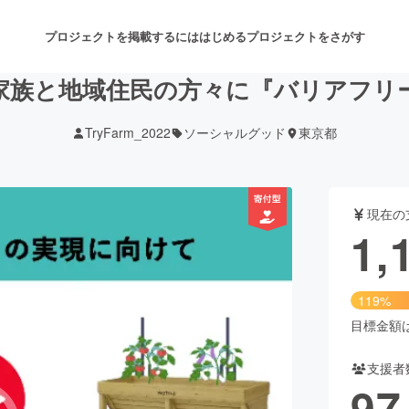
プロジェクトを掲載するには
はじめる
プロジェクトをさがす
家族と地域住民の方々に『バリアフリ
TryFarm_2022
ソーシャルグッド
東京都
注目のリターン
注目の新着プロジェクト
募集終了が近いプロジェクト
も
現在の
音楽
舞台・パフォーマンス
1,
ゲーム・サービス開発
フード・飲食店
119%
書籍・雑誌出版
アニメ・漫画
目標金額は1
支援者
チャレンジ
ビューティー・ヘルスケ
97