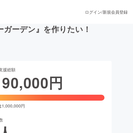
ログイン
/
新規会員登録
ーガーデン』を作りたい！
うすぐ公開されます
支援総額
プロダクト
190,000
円
ファッション
スポーツ
,000,000円
数
ア
ソーシャルグッド
人