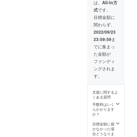
レ。 熟
は、
All-In方
練のパ
式
です。
ティシ
エ達が
目標金額に
丹精込
関わらず、
めて作
りあげ
2022/09/23
まし
23:59:59
ま
た。 こ
の機会
でに集まっ
に是非
た金額が
お召し
上がり
ファンディ
くださ
ングされま
い。
す。
支援に関するよ
くある質問
手数料はいく
らかかります
か？
目標金額に届
かなかった場
合どうなりま