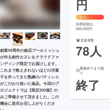
円
まちづくり・地域活性化
121%
目標金額は
CAMPFIRE for Social Good
CAMPFIRE Creation
300,000円
CAMPFIREふるさと納税
machi-ya
コミュニティ
支援者数
78
人
創業49周年の銘店ブールミッシュ
が作る創作カヌレをクラウドファ
ンディング限定でお届けします。
募集終了まで残
これまで数えきれないほどの洋菓
り
子を作ってきた熟練のパティシエ
終了
がこだわり抜いた逸品。今回のプ
ロジェクトでは【限定200個】の
みご準備させて頂きました。この
機会に是非お召し上がりくださ
い。