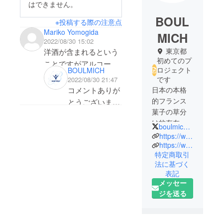
はできません。
BOUL
※投稿する際の注意点
Mariko Yomogida
MICH
2022/08/30 15:02
東京都
洋酒が含まれるという
初めてのプ
ことですがアルコール
ロジェクト
BOULMICH
は飛んでいないので
です
2022/08/30 21:47
しょうか。トースター
日本の本格
コメントありが
で温めても無理でしょ
的フランス
とうございま
うか。
菓子の草分
す。
け的存在と
こちらの商品の
boulmich2013
して知られ
https://www.boulmich.co.jp/
洋酒の含有率は
ています。
https://www.instagram.com/boulmich_official/
全体量の1.5％
特定商取引
店主・吉田
となっておりま
法に基づく
菊次郎がフ
表記
す。オーブン
ランス・パ
メッセー
トースターなど
リで研鑽し
ジを送る
で温めても、完
た伝統的な
全には飛びませ
フランス菓
子を基本に
んのでご注意い