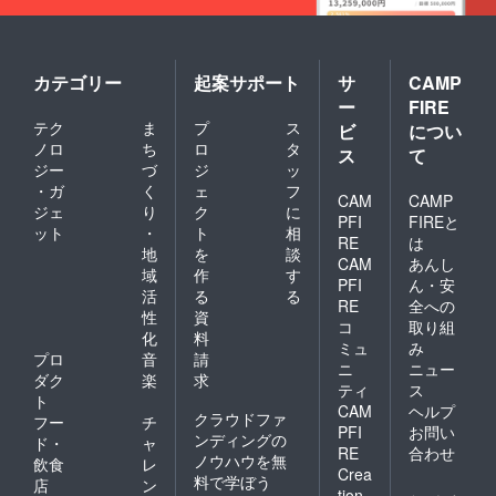
カテゴリー
起案サポート
サ
CAMP
ー
FIRE
テク
ま
プ
ス
ビ
につい
ノロ
ち
ロ
タ
ス
て
ジー
づ
ジ
ッ
・ガ
く
ェ
フ
CAM
CAMP
ジェ
り
ク
に
PFI
FIREと
ット
・
ト
相
RE
は
地
を
談
CAM
あんし
域
作
す
PFI
ん・安
活
る
る
RE
全への
性
資
コ
取り組
化
料
ミュ
み
プロ
音
請
ニ
ニュー
ダク
楽
求
ティ
ス
ト
CAM
ヘルプ
クラウドファ
フー
チ
PFI
お問い
ンディングの
ド・
ャ
RE
合わせ
ノウハウを無
飲食
レ
Crea
料で学ぼう
店
ン
tion