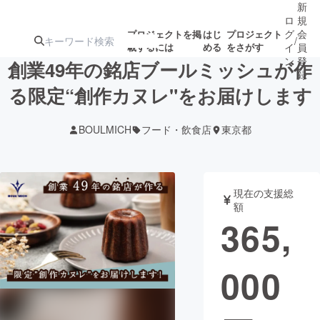
新
ロ
規
グ
会
プロジェクトを掲
はじ
プロジェクト
/
載するには
める
をさがす
イ
員
ン
登
創業49年の銘店ブールミッシュが作
録
る限定“創作カヌレ"をお届けします
人気のプロ
注目のリ
注目の新着プロ
募集終了が近いプ
もうすぐ公開
BOULMICH
フード・飲食店
東京都
ジェクト
ターン
ジェクト
ロジェクト
されます
アート・写真
音楽
現在の支援総
額
365,
テクノロジー・ガジェット
ゲーム・サ
000
映像・映画
書籍・雑誌
ビジネス・起業
チャレンジ