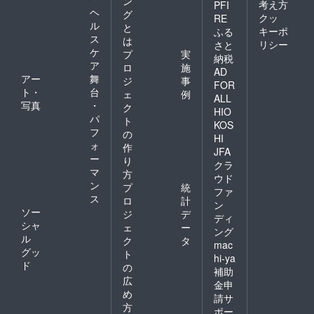
ン
考え方
PFI
ヘ
グ
クッ
RE
ル
と
キーポ
ふる
ス
は
リシー
さと
ケ
プ
実
納税
ア
ロ
施
AD
アー
舞
ジ
事
FOR
ト・
台
ェ
例
ALL
写真
・
ク
HIO
パ
ト
KOS
フ
の
HI
ォ
作
JFA
ー
り
クラ
マ
方
ウド
ン
プ
統
ファ
ス
ロ
計
ン
ソー
ジ
デ
ディ
シャ
ェ
ー
ング
ル
ク
タ
mac
グッ
ト
hi-ya
ド
の
補助
広
金申
め
請サ
方
ポー