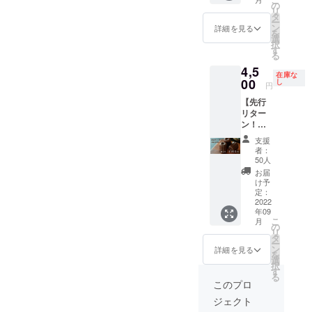
ト：8個
の
リ
入り ク
タ
ー
ラウド
ン
詳細を見る
を
ファン
選
択
ディン
す
る
グ以外
4,5
では手
在庫な
に入ら
00
し
円
ないオ
【先行
リジナ
リター
ルカヌ
ン！早
レ。 熟
割！50
練のパ
支援
名様限
ティシ
者：
定セッ
エ達が
50人
ト】 ー
丹精込
お届
１セッ
めて作
け予
ト：8個
りあげ
定：
入り ク
2022
まし
年09
ラウド
た。 こ
こ
月
ファン
の機会
の
リ
ディン
に是非
タ
ー
グ以外
お召し
ン
詳細を見る
を
では手
上がり
選
択
に入ら
くださ
す
る
ないオ
い。
このプロ
リジナ
ジェクト
ルカヌ