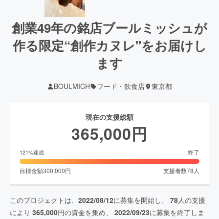
創業49年の銘店ブールミッシュが
作る限定“創作カヌレ"をお届けし
ます
BOULMICH
フード・飲食店
東京都
現在の支援総額
365,000
円
終了
121
%達成
目標金額
300,000
円
支援者数
78
人
このプロジェクトは、
2022/08/12
に募集を開始し、
78
人の支援
により
365,000
円の資金を集め、
2022/09/23
に募集を終了しま