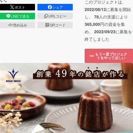
このプロジェクトは、
ポスト
シェア
2022/08/12
に募集を開始
LINEで送る
URLコピー
し、
78
人の支援により
365,000
円の資金を集
埋め込み
QRコード
め、
2022/09/23
に募集を
終了しました
もう一度プロジェク
トをやってほしい