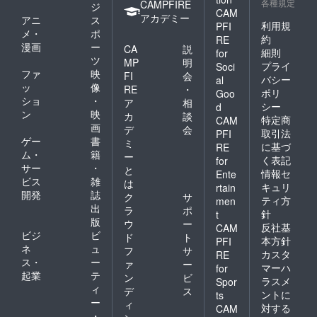
各種規定
CAMPFIRE
ジ
CAM
アカデミー
アニ
ス
利用規
PFI
メ・
ポ
約
RE
漫画
ー
CA
説
細則
for
ツ
MP
明
プライ
Soci
ファ
映
FI
会
バシー
al
ッ
像
RE
・
ポリ
Goo
ショ
・
ア
相
シー
d
ン
映
カ
談
特定商
CAM
画
デ
会
取引法
PFI
ゲー
書
ミ
に基づ
RE
ム・
籍
ー
く表記
for
サー
・
と
情報セ
Ente
ビス
雑
は
キュリ
rtain
開発
誌
ク
サ
ティ方
men
出
ラ
ポ
針
t
版
ウ
ー
反社基
CAM
ビジ
ビ
ド
ト
本方針
PFI
ネ
ュ
フ
サ
カスタ
RE
ス・
ー
ァ
ー
マーハ
for
起業
テ
ン
ビ
ラスメ
Spor
ィ
デ
ス
ントに
ts
ー
ィ
対する
CAM
・