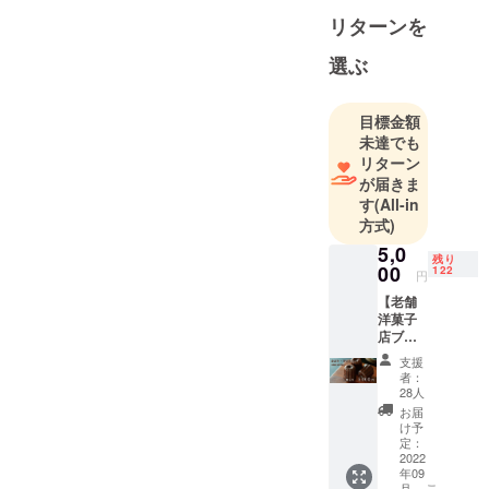
新しい創作
ただきますよう
リターンを
菓子に挑戦
お願いいたしま
選ぶ
していま
す。
す。
目標金額
未達でも
リターン
が届きま
す
(All-in
方式)
5,0
残り
00
122
円
【老舗
洋菓子
店ブー
ルミッ
支援
シュが
者：
作る完
28人
全オリ
お届
ジナル
け予
カヌ
定：
レ】 ー
2022
年09
１セッ
こ
月