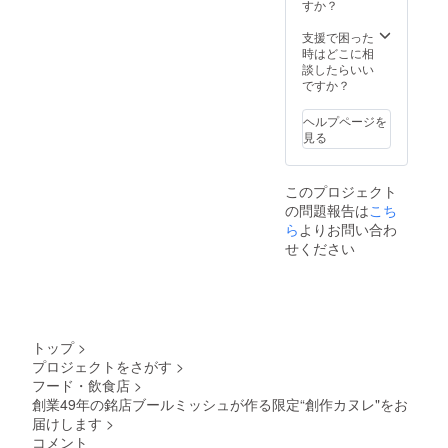
すか？
支援で困った
時はどこに相
談したらいい
ですか？
ヘルプページを
見る
このプロジェクト
の問題報告は
こち
ら
よりお問い合わ
せください
トップ
>
プロジェクトをさがす
>
フード・飲食店
>
創業49年の銘店ブールミッシュが作る限定“創作カヌレ"をお
届けします
>
コメント