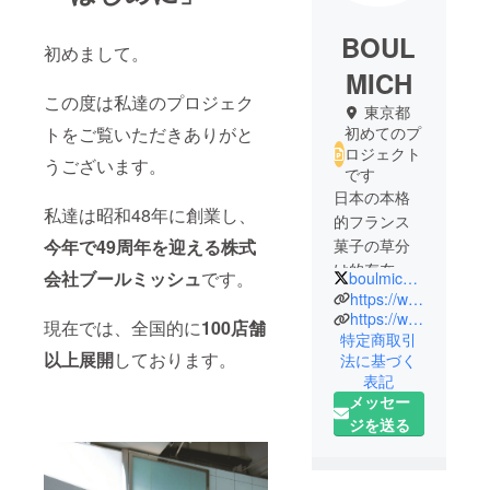
BOUL
初めまして。
MICH
この度は私達のプロジェク
東京都
トをご覧いただきありがと
初めてのプ
ロジェクト
うございます。
です
日本の本格
私達は昭和48年に創業し、
的フランス
今年で49周年を迎える株式
菓子の草分
け的存在と
会社ブールミッシュ
です。
boulmich2013
して知られ
https://www.boulmich.co.jp/
ています。
https://www.instagram.com/boulmich_official/
現在では、全国的に
100店舗
特定商取引
店主・吉田
以上展開
しております。
法に基づく
菊次郎がフ
表記
ランス・パ
メッセー
リで研鑽し
ジを送る
た伝統的な
フランス菓
子を基本に