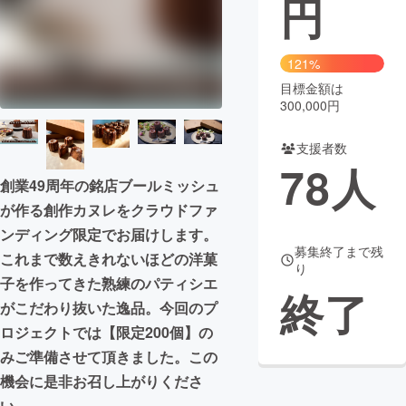
円
まちづくり・地域活性化
121%
目標金額は
CAMPFIRE for Social Good
CAMPFIRE Creation
300,000円
CAMPFIREふるさと納税
machi-ya
コミュニティ
支援者数
78
人
創業49周年の銘店ブールミッシュ
が作る創作カヌレをクラウドファ
ンディング限定でお届けします。
募集終了まで残
これまで数えきれないほどの洋菓
り
子を作ってきた熟練のパティシエ
終了
がこだわり抜いた逸品。今回のプ
ロジェクトでは【限定200個】の
みご準備させて頂きました。この
機会に是非お召し上がりくださ
い。