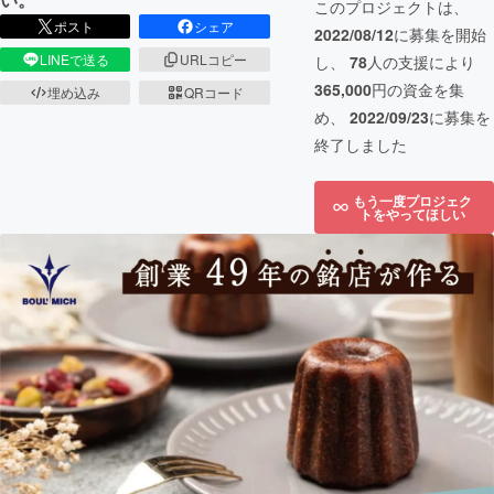
このプロジェクトは、
ポスト
シェア
2022/08/12
に募集を開始
LINEで送る
URLコピー
し、
78
人の支援により
365,000
円の資金を集
埋め込み
QRコード
め、
2022/09/23
に募集を
終了しました
もう一度プロジェク
トをやってほしい