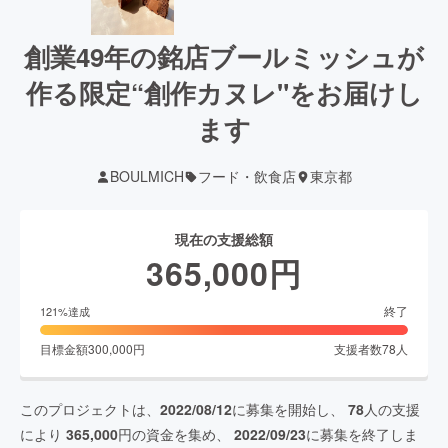
創業49年の銘店ブールミッシュが
作る限定“創作カヌレ"をお届けし
ます
BOULMICH
フード・飲食店
東京都
現在の支援総額
365,000
円
終了
121
%達成
目標金額
300,000
円
支援者数
78
人
このプロジェクトは、
2022/08/12
に募集を開始し、
78
人の支援
により
365,000
円の資金を集め、
2022/09/23
に募集を終了しま