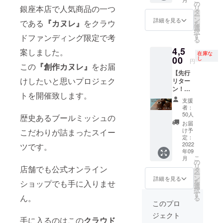
ト：8個
の
銀座本店で人気商品の一つ
リ
入り ク
タ
ー
ラウド
ン
詳細を見る
である
『カヌレ』
をクラウ
を
ファン
選
択
ディン
す
ドファンディング限定で考
る
グ以外
4,5
では手
案しました。
在庫な
に入ら
00
し
円
この
『創作カヌレ』
をお届
ないオ
【先行
リジナ
けしたいと思いプロジェク
リター
ルカヌ
ン！早
レ。 熟
トを開催致します。
割！50
練のパ
支援
名様限
ティシ
者：
定セッ
エ達が
50人
歴史あるブールミッシュの
ト】 ー
丹精込
お届
１セッ
めて作
け予
こだわりが詰まったスイー
ト：8個
りあげ
定：
入り ク
2022
ツです。
まし
年09
ラウド
た。 こ
こ
月
ファン
の機会
の
リ
店舗でも公式オンライン
ディン
に是非
タ
ー
グ以外
お召し
ン
詳細を見る
を
ショップでも手に入りませ
では手
上がり
選
択
に入ら
くださ
す
ん。
る
ないオ
い。
このプロ
リジナ
ジェクト
ルカヌ
手に入るのはこの
クラウド