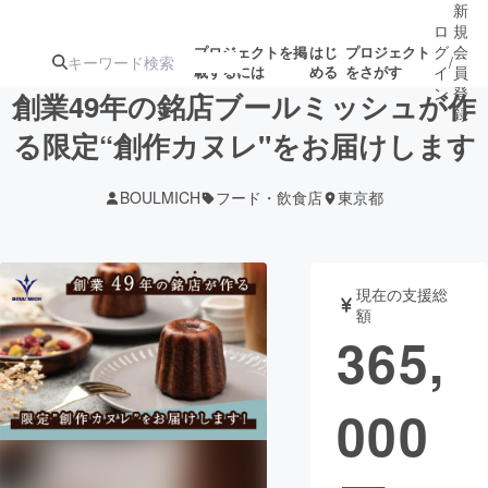
新
ロ
規
グ
会
プロジェクトを掲
はじ
プロジェクト
/
載するには
める
をさがす
イ
員
ン
登
創業49年の銘店ブールミッシュが作
録
る限定“創作カヌレ"をお届けします
人気のプロ
注目のリ
注目の新着プロ
募集終了が近いプ
もうすぐ公開
BOULMICH
フード・飲食店
東京都
ジェクト
ターン
ジェクト
ロジェクト
されます
アート・写真
音楽
現在の支援総
額
365,
テクノロジー・ガジェット
ゲーム・サ
000
映像・映画
書籍・雑誌
ビジネス・起業
チャレンジ