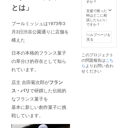
すか？
とは」
支援で困った
時はどこに相
談したらいい
ブールミッシュは1973年3
ですか？
月3日渋谷公園通りに店舗を
ヘルプページを
構えた
見る
日本の本格的フランス菓子
このプロジェクト
の問題報告は
こち
の草分け的存在として知ら
ら
よりお問い合わ
れています。
せください
店主 吉田菊次郎が
フラン
ス・パリ
で研鑚した伝統的
なフランス菓子を
基本に新しい創作菓子に挑
戦しています。