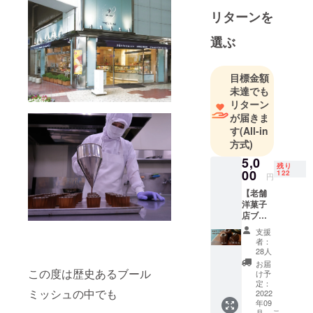
新しい創作
リターンを
菓子に挑戦
選ぶ
していま
す。
目標金額
未達でも
リターン
が届きま
す
(All-in
方式)
5,0
残り
00
122
円
【老舗
洋菓子
店ブー
ルミッ
支援
シュが
者：
作る完
28人
全オリ
お届
ジナル
この度は歴史あるブール
け予
カヌ
定：
ミッシュの中でも
レ】 ー
2022
年09
１セッ
こ
月