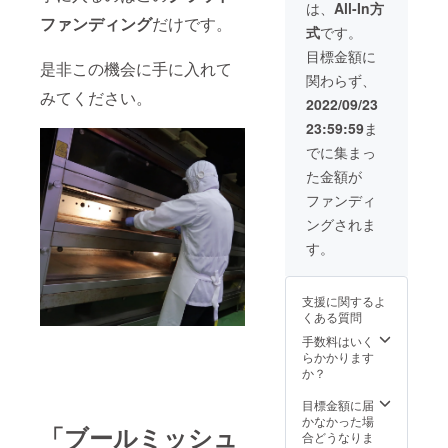
レ。 熟
は、
All-In方
練のパ
ファンディング
だけです。
式
です。
ティシ
エ達が
目標金額に
是非この機会に手に入れて
丹精込
関わらず、
めて作
みてください。
りあげ
2022/09/23
まし
23:59:59
ま
た。 こ
の機会
でに集まっ
に是非
た金額が
お召し
上がり
ファンディ
くださ
ングされま
い。
す。
支援に関するよ
くある質問
手数料はいく
らかかります
か？
目標金額に届
かなかった場
「ブールミッシュ
合どうなりま