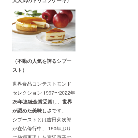
大人気のトリュフケーキ）
（不動の人気を誇るシブー
スト）
世界食品コンテストモンド
セレクション 1997〜2022年
25年連続金賞受賞
し、
世界
が認めた美味しさ
です。
シブーストとは吉田菊次郎
が在仏修行中、 150年ぶり
に発掘再現した宮廷菓子の