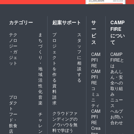
カテゴリー
起案サポート
サ
CAMP
ー
FIRE
テク
ま
プ
ス
ビ
につい
ノロ
ち
ロ
タ
ス
て
ジー
づ
ジ
ッ
・ガ
く
ェ
フ
CAM
CAMP
ジェ
り
ク
に
PFI
FIREと
ット
・
ト
相
RE
は
地
を
談
CAM
あんし
域
作
す
PFI
ん・安
活
る
る
RE
全への
性
資
コ
取り組
化
料
ミュ
み
プロ
音
請
ニ
ニュー
ダク
楽
求
ティ
ス
ト
CAM
ヘルプ
クラウドファ
フー
チ
PFI
お問い
ンディングの
ド・
ャ
RE
合わせ
ノウハウを無
飲食
レ
Crea
料で学ぼう
店
ン
tion