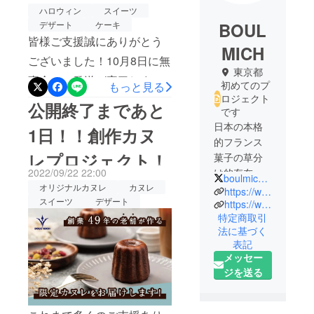
ハロウィン商品の
ハロウィン
スイーツ
BOUL
デザート
ケーキ
ご連絡〜
皆様ご支援誠にありがとう
MICH
ございました！10月8日に無
東京都
事全ての発送が完了しまし
初めてのプ
もっと見る
ロジェクト
た。是非皆様に召し上がっ
公開終了まであと
です
ていただき、幸せなひとと
日本の本格
1日！！創作カヌ
きを過ごしていただければ
的フランス
レプロジェクト！
菓子の草分
と思います。また、皆様に
け的存在と
2022/09/22 22:00
ご報告なのですが、10月末
boulmich2013
して知られ
オリジナルカヌレ
カヌレ
https://www.boulmich.co.jp/
までハロウィン限定商品を
スイーツ
デザート
ています。
https://www.instagram.com/boulmich_official/
販売しております。期間限
特定商取引
店主・吉田
法に基づく
菊次郎がフ
定のオリジナルパッケージ
表記
ランス・パ
に包まれた可愛いハロウィ
メッセー
リで研鑽し
ジを送る
ンスイーツを是非ご覧に
た伝統的な
なってみてください！（公
フランス菓
子を基本に