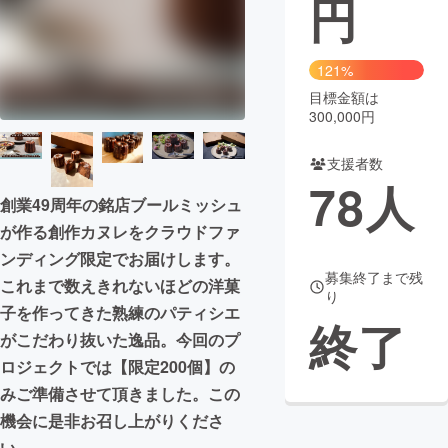
円
まちづくり・地域活性化
121%
目標金額は
CAMPFIRE for Social Good
CAMPFIRE Creation
300,000円
CAMPFIREふるさと納税
machi-ya
コミュニティ
支援者数
78
人
創業49周年の銘店ブールミッシュ
が作る創作カヌレをクラウドファ
ンディング限定でお届けします。
募集終了まで残
これまで数えきれないほどの洋菓
り
子を作ってきた熟練のパティシエ
終了
がこだわり抜いた逸品。今回のプ
ロジェクトでは【限定200個】の
みご準備させて頂きました。この
機会に是非お召し上がりくださ
い。