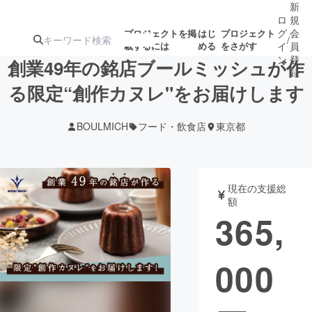
新
ロ
規
グ
会
プロジェクトを掲
はじ
プロジェクト
/
載するには
める
をさがす
イ
員
ン
登
創業49年の銘店ブールミッシュが作
録
る限定“創作カヌレ"をお届けします
人気のプロ
注目のリ
注目の新着プロ
募集終了が近いプ
もうすぐ公開
BOULMICH
フード・飲食店
東京都
ジェクト
ターン
ジェクト
ロジェクト
されます
アート・写真
音楽
現在の支援総
額
365,
テクノロジー・ガジェット
ゲーム・サ
000
映像・映画
書籍・雑誌
ビジネス・起業
チャレンジ