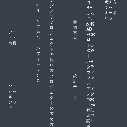
ン
考え方
PFI
ヘ
グ
クッ
RE
ル
と
キーポ
ふる
ス
は
リシー
さと
ケ
プ
実
納税
ア
ロ
施
AD
アー
舞
ジ
事
FOR
ト・
台
ェ
例
ALL
写真
・
ク
HIO
パ
ト
KOS
フ
の
HI
ォ
作
JFA
ー
り
クラ
マ
方
ウド
ン
プ
統
ファ
ス
ロ
計
ン
ソー
ジ
デ
ディ
シャ
ェ
ー
ング
ル
ク
タ
mac
グッ
ト
hi-ya
ド
の
補助
広
金申
め
請サ
方
ポー