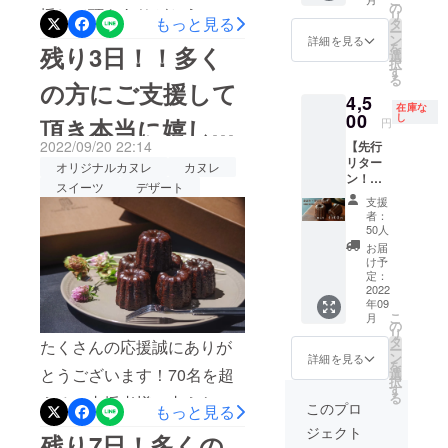
品スイーツをお届けさせて
ト：8個
の
援して頂きありがとうござ
リ
入り ク
もっと見る
タ
いただきますので、 お楽し
ー
ラウド
ン
います。この「ショコラ・
詳細を見る
を
残り3日！！多く
ファン
みにお待ちください！！
選
択
ディン
カヌレ」のカヌレ生地には
す
る
グ以外
の方にご支援して
ココアとクーベルチュール
4,5
では手
在庫な
に入ら
00
し
頂き本当に嬉しく
円
チョコレートを使用してい
ないオ
2022/09/20 22:14
【先行
リジナ
ます。ココアはチョコレー
思います！ ”創
リター
ルカヌ
オリジナルカヌレ
カヌレ
ン！早
レ。 熟
トらしい色と軽い苦味のあ
スイーツ
デザート
作カヌレプロジェ
割！50
練のパ
支援
る風味があり、クーベル
名様限
ティシ
者：
定セッ
エ達が
クト”
50人
チュールチョコレートの風
ト】 ー
丹精込
お届
１セッ
めて作
け予
味をより引き立てる存在と
ト：8個
りあげ
定：
入り ク
2022
まし
して材料に加えます。合わ
年09
ラウド
た。 こ
こ
月
せ技によって高温で焼いて
ファン
の機会
の
リ
ディン
に是非
タ
たくさんの応援誠にありが
もデリケートなチョコレー
ー
グ以外
お召し
ン
詳細を見る
を
では手
上がり
とうございます！70名を超
選
トの風味が際立ちます。カ
択
に入ら
くださ
す
る
えるご支援者様に支えら
ないオ
い。
ヌレ生地とガナッシュに使
このプロ
もっと見る
リジナ
れ、無事に残り3日間となり
ジェクト
用しているチョコレートは
ルカヌ
残り7日！多くの