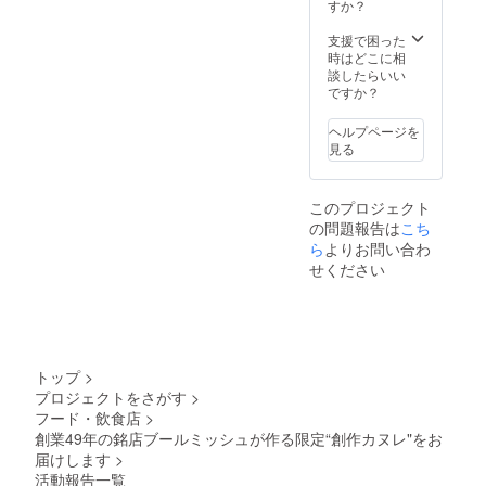
すか？
して大変大切なことです。
名近くの方からご支援いた
支援で困った
ブールミッシュが誇るシェ
だく事ができ、嬉しい気持
時はどこに相
フが作ったこだわりの「創
談したらいい
ちでいっぱいです。無事に
ですか？
作カヌレ」をお楽しみくだ
第一目標を達成することが
ヘルプページを
さい。
できました。【ネクスト
見る
ゴール：200個完売】を目指
このプロジェクト
し引き続き発信してまいり
の問題報告は
こち
ます。既にご支援いただい
ら
よりお問い合わ
せください
た方へのリターンの準備も
着実に進んでおります！お
楽しみにお待ち下さい！ ま
だご支援されていない方の
トップ
>
ご支援もまだまだお待ちし
プロジェクトをさがす
>
フード・飲食店
>
ております！ また、今後も
創業49年の銘店ブールミッシュが作る限定“創作カヌレ"をお
絶品スイーツをお届けさせ
届けします
>
活動報告一覧
ていただきます！ お楽しみ