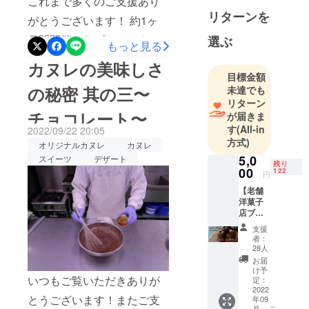
これまで多くのご支援あり
式オンラインショップ：
新しい創作
リターンを
がとうございます！ 約1ヶ
https://boulmich.shop/view/c
菓子に挑戦
月間開催したプロジェクト
ategory/ct55）ご支援本当に
選ぶ
していま
もっと見る
も残すところあと1日となり
す。
ありがとうございました。
カヌレの美味しさ
目標金額
ました！！ 初めてのプロ
引き続きよろしくお願い致
の秘密 其の三〜
未達でも
ジェクト開催でしたが、 70
します。
リターン
チョコレート〜
名を超える方からご支援い
が届きま
す
(All-in
2022/09/22 20:05
ただく事ができ、 大変嬉し
方式)
オリジナルカヌレ
カヌレ
い気持ちでいっぱいです。
5,0
スイーツ
デザート
残り
00
122
既にご支援いただいた方へ
円
【老舗
のリターンの準備も着実に
洋菓子
進んでおりますので、お楽
店ブー
ルミッ
支援
しみにお待ち下さい！ まだ
シュが
者：
作る完
28人
ご支援されていない方のご
全オリ
お届
ジナル
支援もまだまだお待ちして
け予
カヌ
いつもご覧いただきありが
定：
おります！ また、今後も絶
レ】 ー
2022
とうございます！またご支
年09
１セッ
こ
月