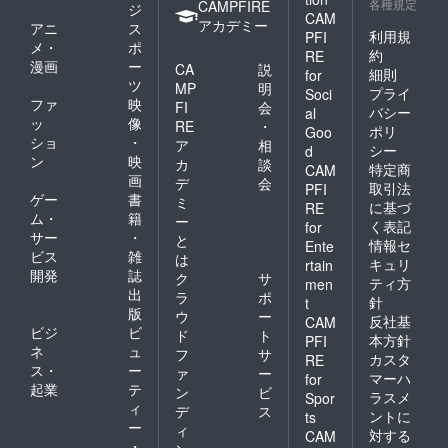
各種規定
CAMPFIRE
ジ
CAM
アカデミー
アニ
ス
利用規
PFI
メ・
ポ
約
RE
漫画
ー
CA
説
細則
for
ツ
MP
明
プライ
Soci
ファ
映
FI
会
バシー
al
ッ
像
RE
・
ポリ
Goo
ショ
・
ア
相
シー
d
ン
映
カ
談
特定商
CAM
画
デ
会
取引法
PFI
ゲー
書
ミ
に基づ
RE
ム・
籍
ー
く表記
for
サー
・
と
情報セ
Ente
ビス
雑
は
キュリ
rtain
開発
誌
ク
サ
ティ方
men
出
ラ
ポ
針
t
版
ウ
ー
反社基
CAM
ビジ
ビ
ド
ト
本方針
PFI
ネ
ュ
フ
サ
カスタ
RE
ス・
ー
ァ
ー
マーハ
for
起業
テ
ン
ビ
ラスメ
Spor
ィ
デ
ス
ントに
ts
ー
ィ
対する
CAM
・