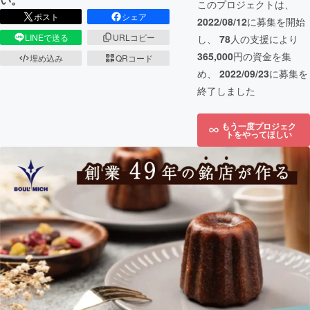
このプロジェクトは、
ポスト
シェア
2022/08/12
に募集を開始
LINEで送る
URLコピー
し、
78
人の支援により
365,000
円の資金を集
埋め込み
QRコード
め、
2022/09/23
に募集を
終了しました
もう一度プロジェク
トをやってほしい