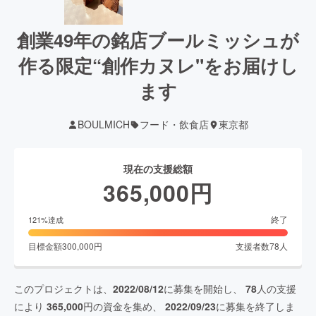
創業49年の銘店ブールミッシュが
作る限定“創作カヌレ"をお届けし
ます
BOULMICH
フード・飲食店
東京都
現在の支援総額
365,000
円
終了
121
%達成
目標金額
300,000
円
支援者数
78
人
このプロジェクトは、
2022/08/12
に募集を開始し、
78
人の支援
により
365,000
円の資金を集め、
2022/09/23
に募集を終了しま