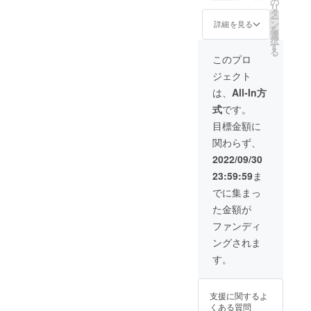
産効率
の
す。ご
リ
体 ・材
が向上
タ
了承く
ー
料用タ
した場
ン
ださ
詳細を見る
を
ンク
合、正
選
い。 ※
択
（ホワ
規販売
す
ご注文
る
イト
価格が
状況、
このプロ
フィラ
販売予
使用部
ジェクト
メント1
定価格
材の供
ロール
より下
給状
は、
All-In方
入り）
がる可
況、製
式
です。
・ピン
能性も
造工程
セット
ござい
上の都
目標金額に
・電源
ます。
合等に
関わらず、
アダプ
※デザイ
より出
タ ・取
ン・仕
荷時期
2022/09/30
扱説明
様は変
が遅れ
23:59:59
ま
書 ※皆
更にな
る場合
様のご
る可能
があり
でに集まっ
支援に
性もご
ます。
た金額が
より量
ざいま
産効率
す。ご
ファンディ
が向上
了承く
ングされま
した場
ださ
合、正
い。 ※
す。
規販売
ご注文
価格が
状況、
販売予
使用部
支援に関するよ
定価格
材の供
くある質問
より下