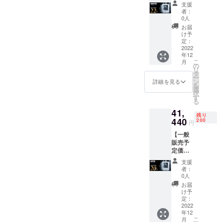
51,800
・電源
る可能
支援
円の
アダプ
性もご
者：
22%オ
タ ・取
ざいま
0人
フ】(税
扱説明
す。ご
お届
込・送
書 ※皆
了承く
け予
料無料)
様のご
定：
ださ
・3Dプ
2022
支援に
い。 ※
年12
リン
より量
ご注文
こ
月
ター 本
産効率
の
状況、
リ
体 ・材
が向上
タ
使用部
ー
料用タ
した場
ン
材の供
詳細を見る
を
ンク
合、正
選
給状
択
（ホワ
規販売
す
況、製
る
イト
価格が
造工程
41,
フィラ
販売予
上の都
残り
メント1
440
定価格
200
合等に
円
ロール
より下
より出
【一般
入り）
がる可
荷時期
販売予
・ピン
能性も
が遅れ
定価格
セット
ござい
る場合
51,800
・電源
ます。
があり
支援
円の
アダプ
※デザイ
ます。
者：
20%オ
タ ・取
ン・仕
0人
フ】(税
扱説明
様は変
お届
込・送
書 ※皆
更にな
け予
料無料)
様のご
定：
る可能
・3Dプ
2022
支援に
性もご
年12
リン
より量
ざいま
こ
月
ター 本