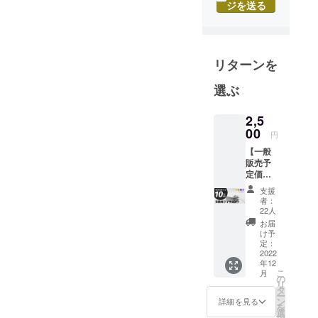
対応できかねま
ロッパを中
ジを送る
す。 ただ、
心に海外物
販事業開
KOKONIの機能
始。累計30
として、PCソ
リターンを
万件以上の
フトで作成した
海外のお客
データファイル
選ぶ
様に日本の
を「モデル同期
優れた製品
2,5
センター」に
をお届けし
00
円
アップロードす
て参りまし
【一般
ることでアプリ
た。
販売予
を通して造形可
2019年9月、
定価格
2,780円
能となります。
今度は海外
支援
の10%
者：
なお、アプリに
の優れた製
オフ】
22人
(税込・
品を日本の
て写真から3D
お届
送料無
け予
お客様へお
モデリングした
料) 全5
定：
届けしたい
色（支
2022
データにつきま
年12
援時に
という思い
しては、 PCに
こ
月
お選び
の
から輸入総
リ
くださ
転送不可のた
タ
ー
代理店事業
い） ・
ン
詳細を見る
め、PCでの編
を
ホワイ
選
を本格稼働