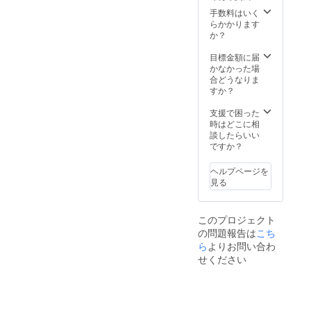
給状
がる可
況、製
手数料はいく
能性も
造工程
らかかります
ござい
上の都
か？
ます。
合等に
※デザイ
より出
目標金額に届
ン・仕
荷時期
かなかった場
様は変
が遅れ
合どうなりま
更にな
る場合
すか？
る可能
があり
性もご
ます。
支援で困った
ざいま
時はどこに相
す。ご
談したらいい
了承く
ですか？
ださ
い。 ※
ヘルプページを
ご注文
見る
状況、
使用部
材の供
このプロジェクト
給状
の問題報告は
こち
況、製
造工程
ら
よりお問い合わ
上の都
せください
合等に
より出
荷時期
が遅れ
る場合