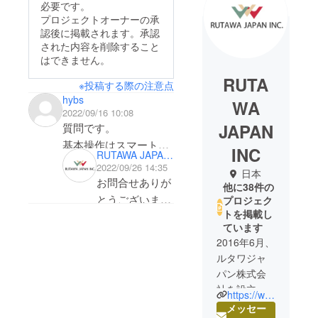
必要です。
プロジェクトオーナーの承
認後に掲載されます。承認
された内容を削除すること
はできません。
RUTA
※投稿する際の注意点
hybs
WA
2022/09/16 10:08
JAPAN
質問です。
基本操作はスマート
INC
RUTAWA JAPAN INC
フォン上で完結するよ
2022/09/26 14:35
日本
うになっているようで
お問合せありが
他に38件の
すが、PCとの連携は可
とうございま
プロジェク
能なのか教えてくださ
トを掲載し
す。申し訳ござ
ています
い。
いませんが、ス
2016年6月、
マートフォンア
ルタワジャ
プリを介しての
パン株式会
操作となり、
社を設立。
https://www.rutawa.com/
PCとの連携は
北米・ヨー
メッセー