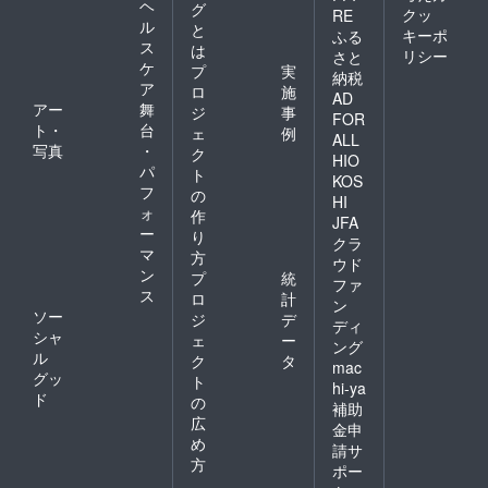
ヘ
グ
クッ
RE
ル
と
キーポ
ふる
ス
は
リシー
さと
ケ
プ
実
納税
ア
ロ
施
AD
アー
舞
ジ
事
FOR
ト・
台
ェ
例
ALL
写真
・
ク
HIO
パ
ト
KOS
フ
の
HI
ォ
作
JFA
ー
り
クラ
マ
方
ウド
ン
プ
統
ファ
ス
ロ
計
ン
ソー
ジ
デ
ディ
シャ
ェ
ー
ング
ル
ク
タ
mac
グッ
ト
hi-ya
ド
の
補助
広
金申
め
請サ
方
ポー