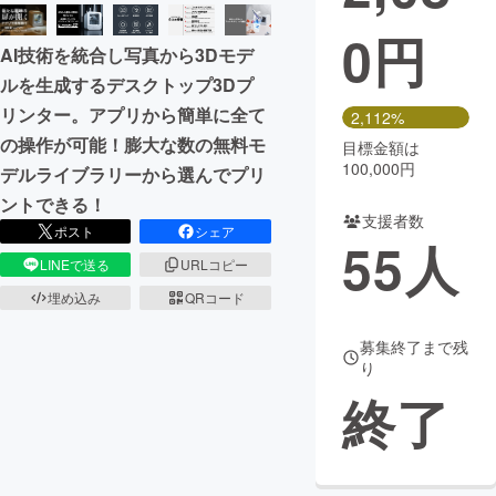
0
円
まちづくり・地域活性化
AI技術を統合し写真から3Dモデ
ルを生成するデスクトップ3Dプ
CAMPFIRE for Social Good
CAMPFIRE Creation
リンター。アプリから簡単に全て
2,112%
CAMPFIREふるさと納税
machi-ya
コミュニティ
の操作が可能！膨大な数の無料モ
目標金額は
100,000円
デルライブラリーから選んでプリ
ントできる！
支援者数
ポスト
シェア
55
人
LINEで送る
URLコピー
埋め込み
QRコード
募集終了まで残
り
終了