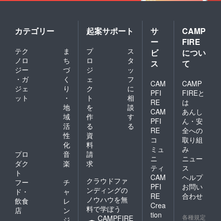
カテゴリー
起案サポート
サ
CAMP
ー
FIRE
テク
ま
プ
ス
ビ
につい
ノロ
ち
ロ
タ
ス
て
ジー
づ
ジ
ッ
・ガ
く
ェ
フ
CAM
CAMP
ジェ
り
ク
に
PFI
FIREと
ット
・
ト
相
RE
は
地
を
談
CAM
あんし
域
作
す
PFI
ん・安
活
る
る
RE
全への
性
資
コ
取り組
化
料
ミュ
み
プロ
音
請
ニ
ニュー
ダク
楽
求
ティ
ス
ト
CAM
ヘルプ
クラウドファ
フー
チ
PFI
お問い
ンディングの
ド・
ャ
RE
合わせ
ノウハウを無
飲食
レ
Crea
料で学ぼう
店
ン
tion
各種規定
CAMPFIRE
ジ