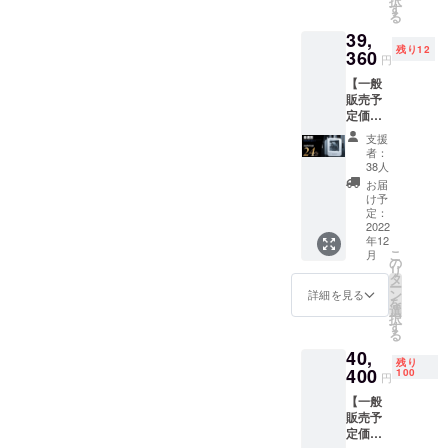
択
ト ・イ
集は出来かねま
す
る
させまし
エロー
すこと予めご了
39,
・オレ
た。
残り12
ンジ ・
360
承ください。
円
ブルー
【一般
・パー
販売予
プル ※
定価格
皆様の
51,800
ご支援
支援
円の
により
者：
24%オ
量産効
38人
フ】(税
率が向
お届
込・送
上した
け予
料無料)
場合、
定：
・3Dプ
2022
正規販
年12
リン
売価格
こ
月
ター 本
が販売
の
リ
体 ・材
予定価
タ
ー
料用タ
格より
ン
詳細を見る
を
ンク
下がる
選
択
（ホワ
可能性
す
る
イト
もござ
40,
フィラ
いま
残り
メント1
400
す。 ※
100
円
ロール
デザイ
【一般
入り）
ン・仕
販売予
・ピン
様は変
定価格
セット
更にな