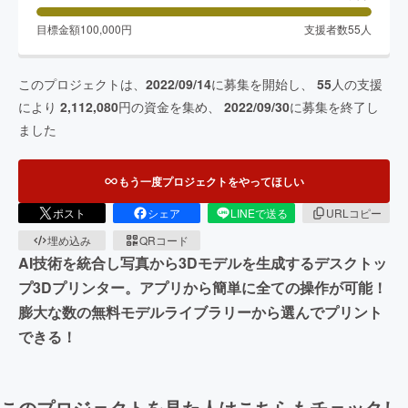
目標金額
100,000
円
支援者数
55
人
このプロジェクトは、
2022/09/14
に募集を開始し、
55
人の支援
により
2,112,080
円の資金を集め、
2022/09/30
に募集を終了し
ました
もう一度プロジェクトをやってほしい
ポスト
シェア
LINEで送る
URLコピー
埋め込み
QRコード
AI技術を統合し写真から3Dモデルを生成するデスクトッ
プ3Dプリンター。アプリから簡単に全ての操作が可能！
膨大な数の無料モデルライブラリーから選んでプリント
できる！
このプロジェクトを見た人はこちらもチェックし