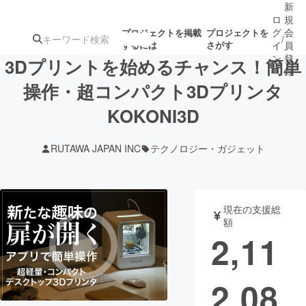
新
ロ
規
グ
会
プロジェクトを掲載
プロジェクトを
/
するには
さがす
イ
員
ン
登
3Dプリントを始めるチャンス！簡単
録
操作・超コンパクト3Dプリンタ
KOKONI3D
人気のプロ
注目のリ
注目の新着プロ
募集終了が近いプ
もうすぐ公開
ジェクト
ターン
ジェクト
ロジェクト
されます
RUTAWA JAPAN INC
テクノロジー・ガジェット
アート・写真
音楽
現在の支援総
テクノロジー・ガジェット
ゲーム・サ
額
2,11
映像・映画
書籍・雑誌
2,08
ビジネス・起業
チャレンジ