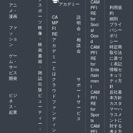
CAM
アカデミー
アニ
ス
利用規
PFI
メ・
ポ
約
RE
漫画
ー
CA
説
細則
for
ツ
MP
明
プライ
Soci
ファ
映
FI
会
バシー
al
ッ
像
RE
・
ポリ
Goo
ショ
・
ア
相
シー
d
ン
映
カ
談
特定商
CAM
画
デ
会
取引法
PFI
ゲー
書
ミ
に基づ
RE
ム・
籍
ー
く表記
for
サー
・
と
情報セ
Ente
ビス
雑
は
キュリ
rtain
開発
誌
ク
サ
ティ方
men
出
ラ
ポ
針
t
版
ウ
ー
反社基
CAM
ビジ
ビ
ド
ト
本方針
PFI
ネ
ュ
フ
サ
カスタ
RE
ス・
ー
ァ
ー
マーハ
for
起業
テ
ン
ビ
ラスメ
Spor
ィ
デ
ス
ントに
ts
ー
ィ
対する
CAM
・
ン
考え方
PFI