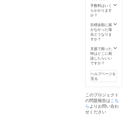
給状
がる可
況、製
手数料はいく
ます。)※初期不良の場合、
能性も
造工程
らかかります
商品発送時に梱包されてい
ござい
上の都
か？
ます。
合等に
る外箱・段ボールにてご返
※デザイ
より出
目標金額に届
ン・仕
荷時期
かなかった場
送いただきます。初期不良
様は変
が遅れ
合どうなりま
更にな
る場合
すか？
がないか確認が取れるま
る可能
があり
で、梱包材を破棄なさらな
性もご
ます。
支援で困った
ざいま
時はどこに相
いようお願いいたします。
す。ご
談したらいい
了承く
ですか？
また、商品外観がイメージ
ださ
い。 ※
と異なるといった理由等は
ヘルプページを
ご注文
見る
返品対応できかねます事ご
状況、
使用部
理解、ご了承くださいます
材の供
このプロジェクト
給状
様お願い申し上げます。万
の問題報告は
こち
況、製
造工程
ら
よりお問い合わ
一、7日経ってもお手元に商
上の都
せください
品が届かない場合はお問合
合等に
より出
せご連絡くださいませ。※配
荷時期
が遅れ
送先が北海道・沖縄、離島
る場合