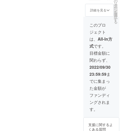
産効率
の
す。ご
リ
体 ・材
が向上
タ
ルアドレス：
了承く
ー
料用タ
した場
ン
ださ
詳細を見る
を
support@rutawa.com宛にご
ンク
合、正
選
い。 ※
択
（ホワ
規販売
す
ご注文
る
連絡ください。期間を経過
イト
価格が
状況、
このプロ
フィラ
販売予
使用部
の後ご申告頂いた場合、初
ジェクト
メント1
定価格
材の供
ロール
より下
期不良の対応ができかねま
給状
は、
All-In方
入り）
がる可
況、製
式
です。
す事ご理解いただきます様
・ピン
能性も
造工程
セット
ござい
上の都
目標金額に
お願い申し上げます。※初期
・電源
ます。
合等に
関わらず、
アダプ
※デザイ
より出
不良以外のお客様ご都合の
タ ・取
ン・仕
荷時期
2022/09/30
扱説明
様は変
返品ご希望の場合は、製品
が遅れ
23:59:59
ま
書 ※皆
更にな
る場合
ご購入日より8日以内で未開
様のご
る可能
があり
でに集まっ
支援に
性もご
ます。
封・未使用の場合に限らせ
た金額が
より量
ざいま
産効率
す。ご
ファンディ
ていただきます。事前に必
が向上
了承く
ングされま
した場
ださ
ず弊社サポートセンターま
合、正
い。 ※
す。
でご連絡ください。(お客様
規販売
ご注文
価格が
状況、
ご都合返品の場合、送料は
販売予
使用部
支援に関するよ
定価格
材の供
お客様負担にてお願い致し
くある質問
より下