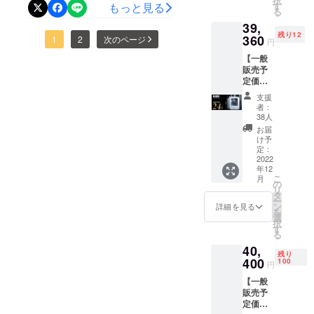
たせしておりますリターン
択
ト ・イ
す
もっと見る
をお願いいたします。住所
る
させまし
は、着払いにて発送させて
エロー
発送につきまして、商品が
39,
・オレ
変更がある場合は【12月1日
た。
頂きます事ご了承ください
残り12
ンジ ・
360
国内へ到着いたしました。
1
2
次のページ
円
(木)12:00】までにご連絡く
ブルー
ませ。また、弊社倉庫へ返
【一般
これより検品確認し、入庫
・パー
ださいませ。どうぞよろし
販売予
プル ※
送されてから商品の保管期
作業を行ってまいります。
定価格
皆様の
くお願いいたします。
間を2か月とさせて頂いてお
51,800
ご支援
支援
商品発送までもうしばらく
円の
により
者：
ります。2か月経ってもご連
24%オ
量産効
38人
お待ちくださいませ。どう
フ】(税
率が向
お届
絡頂けず、お受け取りいた
込・送
ぞよろしくお願いいたしま
上した
け予
料無料)
場合、
定：
だけない場合、応援購入金
す。
・3Dプ
2022
正規販
年12
額のご返金にはご対応いた
リン
売価格
こ
月
ター 本
が販売
の
リ
しかねます事ご了承賜りま
体 ・材
予定価
タ
ー
料用タ
格より
ン
詳細を見る
すようお願いいたします。※
を
ンク
下がる
選
択
（ホワ
可能性
す
ゆうパック長期不在戻りに
る
イト
もござ
40,
関するご連絡はしておりま
フィラ
いま
残り
メント1
400
す。 ※
100
円
せん。・リターン発送後の
ロール
デザイ
【一般
入り）
ン・仕
お荷物追跡番号は配信して
販売予
・ピン
様は変
定価格
セット
更にな
おりません。追跡番号をお