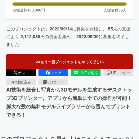
目標金額
100,000
円
支援者数
55
人
このプロジェクトは、
2022/09/14
に募集を開始し、
55
人の支援
により
2,112,080
円の資金を集め、
2022/09/30
に募集を終了し
ました
もう一度プロジェクトをやってほしい
ポスト
シェア
LINEで送る
URLコピー
埋め込み
QRコード
AI技術を統合し写真から3Dモデルを生成するデスクトッ
プ3Dプリンター。アプリから簡単に全ての操作が可能！
膨大な数の無料モデルライブラリーから選んでプリント
できる！
このプロジェクトを見た人はこちらもチェックし