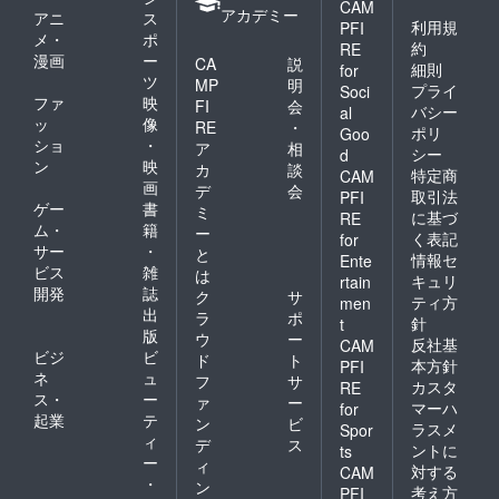
CAM
アカデミー
アニ
ス
利用規
PFI
メ・
ポ
約
RE
漫画
ー
CA
説
細則
for
ツ
MP
明
プライ
Soci
ファ
映
FI
会
バシー
al
ッ
像
RE
・
ポリ
Goo
ショ
・
ア
相
シー
d
ン
映
カ
談
特定商
CAM
画
デ
会
取引法
PFI
ゲー
書
ミ
に基づ
RE
ム・
籍
ー
く表記
for
サー
・
と
情報セ
Ente
ビス
雑
は
キュリ
rtain
開発
誌
ク
サ
ティ方
men
出
ラ
ポ
針
t
版
ウ
ー
反社基
CAM
ビジ
ビ
ド
ト
本方針
PFI
ネ
ュ
フ
サ
カスタ
RE
ス・
ー
ァ
ー
マーハ
for
起業
テ
ン
ビ
ラスメ
Spor
ィ
デ
ス
ントに
ts
ー
ィ
対する
CAM
・
ン
考え方
PFI