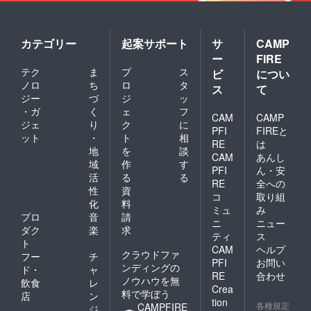
カテゴリー
起案サポート
サ
CAMP
ー
FIRE
テク
ま
プ
ス
ビ
につい
ノロ
ち
ロ
タ
ス
て
ジー
づ
ジ
ッ
・ガ
く
ェ
フ
CAM
CAMP
ジェ
り
ク
に
PFI
FIREと
ット
・
ト
相
RE
は
地
を
談
CAM
あんし
域
作
す
PFI
ん・安
活
る
る
RE
全への
性
資
コ
取り組
化
料
ミュ
み
プロ
音
請
ニ
ニュー
ダク
楽
求
ティ
ス
ト
CAM
ヘルプ
クラウドファ
フー
チ
PFI
お問い
ンディングの
ド・
ャ
RE
合わせ
ノウハウを無
飲食
レ
Crea
料で学ぼう
店
ン
tion
各種規定
CAMPFIRE
ジ