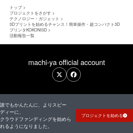
があり
等の場合は通常よりお日に
トップ
>
ます。
プロジェクトをさがす
>
ちを要する場合がございま
テクノロジー・ガジェット
>
す。お手元に商品が届くま
3Dプリントを始めるチャンス！簡単操作・超コンパクト3D
プリンタKOKONI3D
>
で今しばらくお待ちくださ
活動報告一覧
いませ。どうぞよろしくお
願い致します。ルタワジャ
パン株式会社サポートセン
machi-ya official account
ター：support@rutawa.com
誰でもかんたんに、よりスピー
ディーに、
プロジェクトを始める
クラウドファンディングを始めら
れるようになりました。