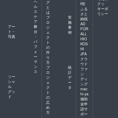
ヘ
グ
クッ
RE
ル
と
キーポ
ふる
ス
は
リシー
さと
ケ
プ
実
納税
ア
ロ
施
AD
アー
舞
ジ
事
FOR
ト・
台
ェ
例
ALL
写真
・
ク
HIO
パ
ト
KOS
フ
の
HI
ォ
作
JFA
ー
り
クラ
マ
方
ウド
ン
プ
統
ファ
ス
ロ
計
ン
ソー
ジ
デ
ディ
シャ
ェ
ー
ング
ル
ク
タ
mac
グッ
ト
hi-ya
ド
の
補助
広
金申
め
請サ
方
ポー