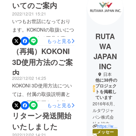
いてのご案内
2022/12/21 15:21
いつもお世話になっており
ます。KOKONIの取扱いにつ
RUTA
いて、よくある不具合事象
もっと見る
WA
の解決策を以下にてご案内
（再掲）KOKONI
JAPAN
しております。
3D使用方法のご案
https://rutawa.tayori.com/q/in
INC
内
q/category/68865/取扱いに
日本
2022/12/02 14:25
他に38件の
ついてお困りの際にお役立
KOKONI 3D使用方法につい
プロジェク
ていただければと存じま
トを掲載し
ては、付属の取扱説明書と
す。上記の対策をしても解
ています
併せて下記動画をご参考く
2016年6月、
もっと見る
決しない場合は、弊社カス
ルタワジャ
ださいませ。▼ネットワー
リターン発送開始
タマーサポートまでお問合
パン株式会
ク接続方法
せくださいませ。どうぞよ
社を設立。
いたしました
https://www.rutawa.com/
https://youtu.be/5kJ4IhnLrLY
北米・ヨー
ろしくお願いいたします。
メッセー
2022/12/02 14:21