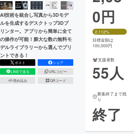
0
円
まちづくり・地域活性化
AI技術を統合し写真から3Dモデ
ルを生成するデスクトップ3Dプ
CAMPFIRE for Social Good
CAMPFIRE Creation
リンター。アプリから簡単に全て
2,112%
CAMPFIREふるさと納税
machi-ya
コミュニティ
の操作が可能！膨大な数の無料モ
目標金額は
100,000円
デルライブラリーから選んでプリ
ントできる！
支援者数
ポスト
シェア
55
人
LINEで送る
URLコピー
埋め込み
QRコード
募集終了まで残
り
終了