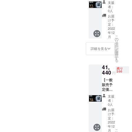
51,800
・電源
る可能
支援
円の
聞きになりたい方・配送状
アダプ
性もご
者：
22%オ
タ ・取
ざいま
0人
況を確認したい方は、弊社
フ】(税
扱説明
す。ご
お届
込・送
書 ※皆
了承く
け予
サポートセンターメールア
料無料)
様のご
定：
ださ
・3Dプ
2022
支援に
い。 ※
ドレス：
年12
リン
より量
ご注文
こ
月
ター 本
support@rutawa.com宛、ま
産効率
の
状況、
リ
体 ・材
が向上
タ
使用部
ー
たは、メッセージからカス
料用タ
した場
ン
材の供
詳細を見る
を
ンク
合、正
選
給状
タマーサポートまでご連絡
択
（ホワ
規販売
す
況、製
る
イト
価格が
造工程
ください。■商品をお受取り
41,
フィラ
販売予
上の都
残り
メント1
440
頂きましたら、必ず商品の
定価格
200
合等に
円
ロール
より下
より出
ご確認をお願い致します。
【一般
入り）
がる可
荷時期
販売予
・ピン
能性も
が遅れ
製品に支障のない輸送箱の
定価格
セット
ござい
る場合
51,800
・電源
ます。
があり
破損や汚れはご了承くださ
支援
円の
アダプ
※デザイ
ます。
者：
20%オ
タ ・取
います様お願い申し上げま
ン・仕
0人
フ】(税
扱説明
様は変
お届
す。万一、製品に初期不良
込・送
書 ※皆
更にな
け予
料無料)
様のご
定：
る可能
があった場合は、8日以内に
・3Dプ
2022
支援に
性もご
年12
リン
より量
ざいま
弊社サポートセンターメー
こ
月
ター 本