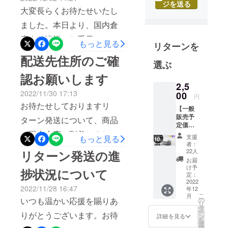
▼アプリ内のモデルライブ
ロッパを中
ジを送る
大変長らくお待たせいたし
心に海外物
ラリから印刷
ました。本日より、国内倉
販事業開
https://youtu.be/mt0lNfo-
始。累計30
庫より皆様のお手元への商
もっと見る
Ujw▼オブジェクトの3Dモ
リターンを
万件以上の
品発送作業が開始されまし
配送先住所のご確
デリング
海外のお客
選ぶ
たのでお知らせ致します。■
様に日本の
https://youtu.be/n4tii_Cjfyo▼
認お願いします
優れた製品
お届けに関しまして下記ご
2,5
人物モデリング
をお届けし
2022/11/30 17:13
00
確認をお願い致します。・
円
https://youtu.be/8uhS9dyNir
て参りまし
お待たせしておりますリ
【一般
不在届になった場合には必
た。
E▼フィラメント交換方法
販売予
ターン発送について、商品
ず、配達拠点の保管期間内
2019年9月、
定価格
https://youtu.be/_UZzw-
2,780円
が国内倉庫に到着しました
今度は海外
支援
もっと見る
である1週間以内に受取ご対
の10%
x_mCI
者：
の優れた製
ので順次発送処理を行って
オフ】
22人
リターン発送の進
応をお願い致します。・予
(税込・
品を日本の
お届
まいります。再度、ご登録
送料無
想期間内にお受け取りが困
け予
お客様へお
捗状況について
料) 全5
定：
の発送先住所が正しく登録
難な場合、早急にご連絡く
届けしたい
色（支
2022
2022/11/28 16:47
年12
援時に
できているか、郵便番号間
という思い
ださいませ。・万一、お受
こ
月
お選び
いつも温かい応援を賜りあ
の
から輸入総
リ
違い・県・市のあとの町名
くださ
タ
取り頂けず、弊社倉庫に返
ー
りがとうございます。お待
代理店事業
い） ・
ン
詳細を見る
抜けなどがないかのご確認
を
ホワイ
送された後の再送の場合
選
を本格稼働