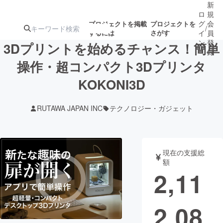
新
ロ
規
グ
会
プロジェクトを掲載
プロジェクトを
/
するには
さがす
イ
員
ン
登
3Dプリントを始めるチャンス！簡単
録
操作・超コンパクト3Dプリンタ
KOKONI3D
人気のプロ
注目のリ
注目の新着プロ
募集終了が近いプ
もうすぐ公開
ジェクト
ターン
ジェクト
ロジェクト
されます
RUTAWA JAPAN INC
テクノロジー・ガジェット
アート・写真
音楽
現在の支援総
テクノロジー・ガジェット
ゲーム・サ
額
2,11
映像・映画
書籍・雑誌
2,08
ビジネス・起業
チャレンジ