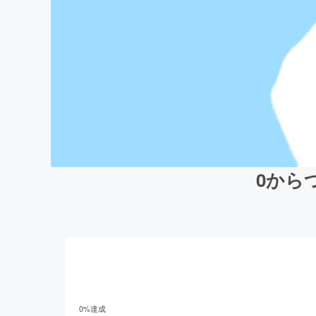
0から
0
%達成