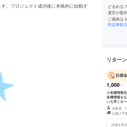
申します。プロジェクト成功後に本格的に始動す
どるめる
運営や製
ご連絡は id
特定商取
リターン
目標
1,000
円
☆各種情報先
各種情報を公
いち早くオー
支援者：1
お届け予定
詳細を見