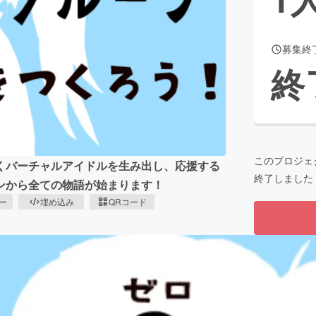
募集終
CAMPFIRE for Social Good
CAMPFIRE Creation
終
CAMPFIREふるさと納税
machi-ya
コミュニティ
このプロジェ
くバーチャルアイドルを生み出し、応援する
終了しました
ンから全ての物語が始まります！
ピー
埋め込み
QRコード