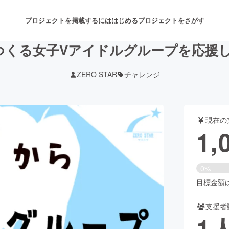
プロジェクトを掲載するには
はじめる
プロジェクトをさがす
つくる女子Vアイドルグループを応援
ZERO STAR
チャレンジ
注目のリターン
注目の新着プロジェクト
募集終了が近いプロジェクト
も
現在の
音楽
舞台・パフォーマンス
1,
ゲーム・サービス開発
フード・飲食店
0%
書籍・雑誌出版
アニメ・漫画
目標金額は6
支援者
チャレンジ
ビューティー・ヘルスケ
1