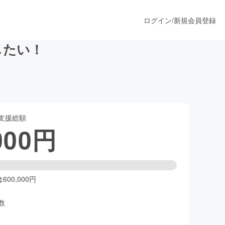
ログイン
/
新規会員登録
したい！
うすぐ公開されます
支援総額
プロダクト
000
円
ファッション
スポーツ
00,000円
数
ア
ソーシャルグッド
人