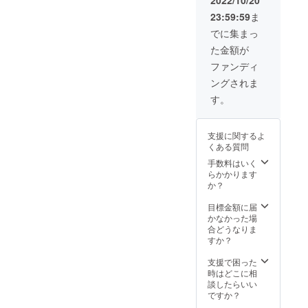
さる方
23:59:59
ま
におす
すめ！
でに集まっ
た金額が
ファンディ
ングされま
す。
支援に関するよ
くある質問
手数料はいく
らかかります
か？
目標金額に届
かなかった場
合どうなりま
すか？
支援で困った
時はどこに相
談したらいい
ですか？