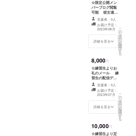
☆限定公開メン
バーブログ閲覧
可能 彼女達の
ブログが読める
支援者：0人
チャンスはここ
お届け予定：
だけ！メンバー
こ
2023年08月
の
のブログが読め
リ
タ
る限定公開パス
ー
ン
ワードをお送り
詳細を見る
を
選
します！
択
す
る
8,000
円
☆練習生よりお
礼のメール 練
習生の配信デ
ビュー後に練習
支援者：0人
生本人よりお礼
お届け予定：
のメールを送ら
こ
2023年07月
の
せていただきま
リ
タ
す！ (メールに記
ー
ン
載するお名前の
詳細を見る
を
選
指定がある場合
択
す
は、備考欄にお
る
願い致します)
10,000
円
☆練習生より定