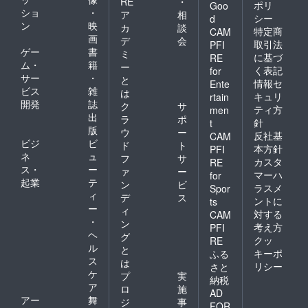
RE
・
ポリ
Goo
ショ
・
ア
相
シー
d
ン
映
カ
談
特定商
CAM
画
デ
会
取引法
PFI
ゲー
書
ミ
に基づ
RE
ム・
籍
ー
く表記
for
サー
・
と
情報セ
Ente
ビス
雑
は
キュリ
rtain
開発
誌
ク
サ
ティ方
men
出
ラ
ポ
針
t
版
ウ
ー
反社基
CAM
ビジ
ビ
ド
ト
本方針
PFI
ネ
ュ
フ
サ
カスタ
RE
ス・
ー
ァ
ー
マーハ
for
起業
テ
ン
ビ
ラスメ
Spor
ィ
デ
ス
ントに
ts
ー
ィ
対する
CAM
・
ン
考え方
PFI
ヘ
グ
クッ
RE
ル
と
キーポ
ふる
ス
は
リシー
さと
ケ
プ
実
納税
ア
ロ
施
AD
アー
舞
ジ
事
FOR