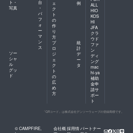
ト・
台
ェ
例
ALL
写真
・
ク
HIO
パ
ト
KOS
フ
の
HI
ォ
作
JFA
ー
り
クラ
マ
方
ウド
ン
プ
統
ファ
ス
ロ
計
ン
ソー
ジ
デ
ディ
シャ
ェ
ー
ング
ル
ク
タ
mac
グッ
ト
hi-ya
ド
の
補助
広
金申
め
請サ
方
ポー
ト
「QRコード」は株式会社デンソーウェーブの登録商標です。
© CAMPFIRE,
会社概
採用情
パートナー