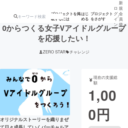
新
ロ
規
グ
会
プロジェクトを掲
はじ
プロジェクト
/
載するには
める
をさがす
イ
員
ン
登
0からつくる女子Vアイドルグループ
録
を応援したい！
人気のプロ
注目のリ
注目の新着プロ
募集終了が近いプ
もうすぐ公開
ZERO STAR
チャレンジ
ジェクト
ターン
ジェクト
ロジェクト
されます
アート・写真
音楽
現在の支援総
額
1,00
テクノロジー・ガジェット
ゲーム・サ
0
円
映像・映画
書籍・雑誌
オリジナルストーリーを織りまぜ
ビジネス・起業
チャレンジ
て日々成長していくバーチャルア