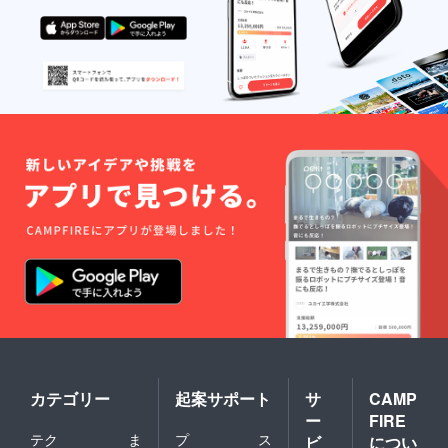
カテゴリー
起案サポート
サ
CAMP
ー
FIRE
テク
ま
プ
ス
ビ
につい