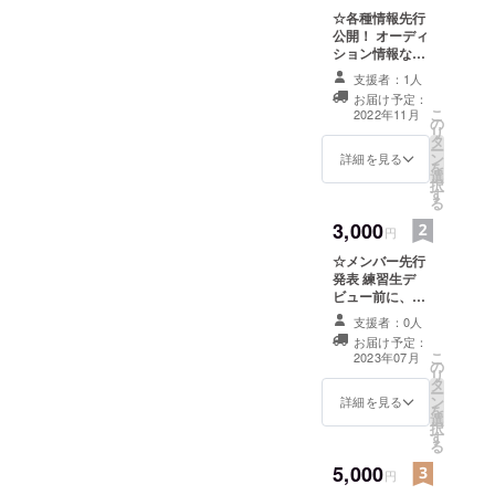
☆各種情報先行
公開！ オーディ
ション情報な
ど、配信デ
支援者：1人
ビュー前までの
お届け予定：
各種情報を公式
こ
2022年11月
の
SNSでの解禁前
リ
タ
にご報告いたし
ー
ン
ます！ライバー
詳細を見る
を
選
を目指しいち早
択
す
くオーディショ
る
ンに備えたい方
3,000
にもおすすめで
円
す
☆メンバー先行
発表 練習生デ
ビュー前に、公
式SNSでの発表
支援者：0人
に先がけて、メ
お届け予定：
ンバーのプロ
こ
2023年07月
の
フィールとビ
リ
タ
ジュアルを先行
ー
ン
公開致します！
詳細を見る
を
選
最古参として彼
択
す
女たちを推して
る
くださる方にお
5,000
すすめ！
円