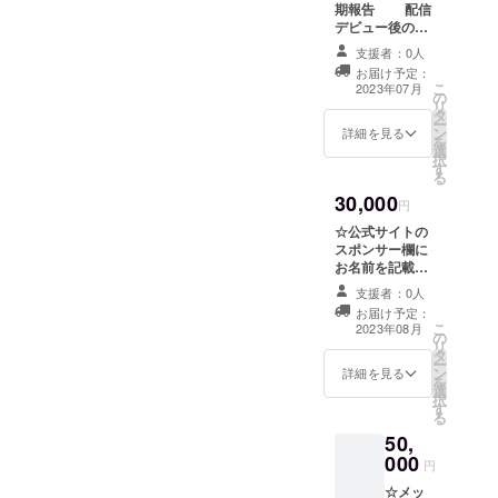
期報告 配信
デビュー後の練
習生より、活動
支援者：0人
報告を定期的に
お届け予定：
メールで送らせ
こ
2023年07月
の
ていただきま
リ
タ
す。アイドルデ
ー
ン
ビューまでの予
詳細を見る
を
選
定です。 (記載す
択
す
るお名前に指定
る
がある場合は、
30,000
備考欄にお願い
円
致します)
☆公式サイトの
スポンサー欄に
お名前を記載
プロジェクト始
支援者：0人
動後公開予定の
お届け予定：
公式サイトの
こ
2023年08月
の
「スポンサー」
リ
タ
ページにお名前
ー
ン
を掲載させてい
詳細を見る
を
選
ただきます！ (掲
択
す
載を希望されな
る
い場合、掲載す
50,
るお名前に指定
000
がある場合は備
円
考欄にお願い致
☆メッ
します)