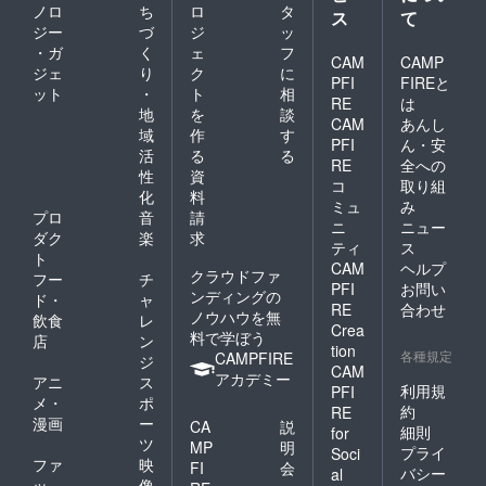
ノロ
ち
ロ
タ
ス
て
ジー
づ
ジ
ッ
・ガ
く
ェ
フ
CAM
CAMP
ジェ
り
ク
に
PFI
FIREと
ット
・
ト
相
RE
は
地
を
談
CAM
あんし
域
作
す
PFI
ん・安
活
る
る
RE
全への
性
資
コ
取り組
化
料
ミュ
み
プロ
音
請
ニ
ニュー
ダク
楽
求
ティ
ス
ト
CAM
ヘルプ
クラウドファ
フー
チ
PFI
お問い
ンディングの
ド・
ャ
RE
合わせ
ノウハウを無
飲食
レ
Crea
料で学ぼう
店
ン
tion
各種規定
CAMPFIRE
ジ
CAM
アカデミー
アニ
ス
利用規
PFI
メ・
ポ
約
RE
漫画
ー
CA
説
細則
for
ツ
MP
明
プライ
Soci
ファ
映
FI
会
バシー
al
ッ
像