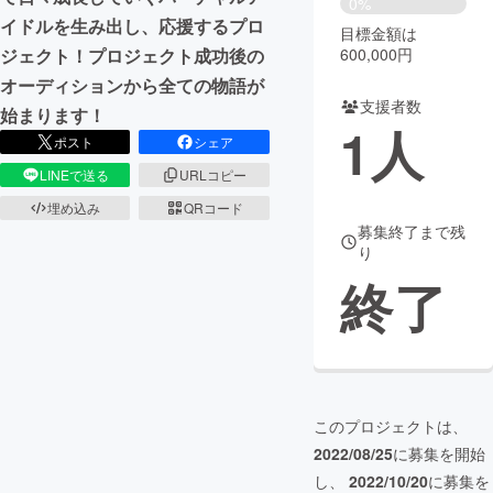
0%
イドルを生み出し、応援するプロ
目標金額は
まちづくり・地域活性化
600,000円
ジェクト！プロジェクト成功後の
オーディションから全ての物語が
支援者数
CAMPFIRE for Social Good
CAMPFIRE Creation
始まります！
1
人
CAMPFIREふるさと納税
machi-ya
コミュニティ
ポスト
シェア
LINEで送る
URLコピー
埋め込み
QRコード
募集終了まで残
り
終了
このプロジェクトは、
2022/08/25
に募集を開始
し、
2022/10/20
に募集を