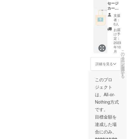
セージ
カード
付きオ
支援
リジナ
者：
ルグッ
0人
ズ メ
お届
ンバー
け予
の直筆
定：
メッ
2023
年10
セージ
こ
月
カード
の
リ
と共に
タ
ー
オリジ
ン
詳細を見る
を
ナルイ
選
択
ラスト
す
る
を使用
このプロ
した
ジェクト
グッズ
をお贈
は、All-or-
りしま
Nothing方式
す！実
用的な
です。
グッズ
目標金額を
と共に
ライ
達成した場
バーを
合にのみ、
応援し
てくだ
2022/10/20