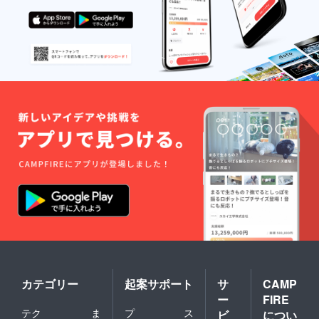
カテゴリー
起案サポート
サ
CAMP
ー
FIRE
テク
ま
プ
ス
ビ
につい