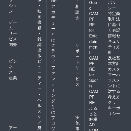
RE
・
ポリ
Goo
ショ
・
ア
相
シー
d
ン
映
カ
談
特定商
CAM
画
デ
会
取引法
PFI
ゲー
書
ミ
に基づ
RE
ム・
籍
ー
く表記
for
サー
・
と
情報セ
Ente
ビス
雑
は
キュリ
rtain
開発
誌
ク
サ
ティ方
men
出
ラ
ポ
針
t
版
ウ
ー
反社基
CAM
ビジ
ビ
ド
ト
本方針
PFI
ネ
ュ
フ
サ
カスタ
RE
ス・
ー
ァ
ー
マーハ
for
起業
テ
ン
ビ
ラスメ
Spor
ィ
デ
ス
ントに
ts
ー
ィ
対する
CAM
・
ン
考え方
PFI
ヘ
グ
クッ
RE
ル
と
キーポ
ふる
ス
は
リシー
さと
ケ
プ
実
納税
ア
ロ
施
AD
アー
舞
ジ
事
FOR