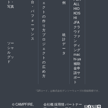
ト・
台
ェ
例
ALL
写真
・
ク
HIO
パ
ト
KOS
フ
の
HI
ォ
作
JFA
ー
り
クラ
マ
方
ウド
ン
プ
統
ファ
ス
ロ
計
ン
ソー
ジ
デ
ディ
シャ
ェ
ー
ング
ル
ク
タ
mac
グッ
ト
hi-ya
ド
の
補助
広
金申
め
請サ
方
ポー
ト
「QRコード」は株式会社デンソーウェーブの登録商標です。
© CAMPFIRE,
会社概
採用情
パートナー