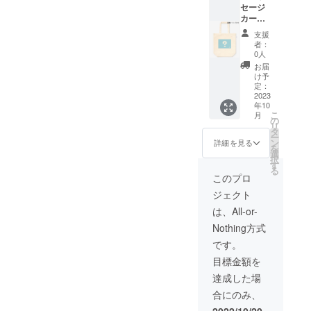
セージ
カード
付きオ
支援
リジナ
者：
ルグッ
0人
ズ メ
お届
ンバー
け予
の直筆
定：
メッ
2023
年10
セージ
こ
月
カード
の
リ
と共に
タ
ー
オリジ
ン
詳細を見る
を
ナルイ
選
択
ラスト
す
る
を使用
このプロ
した
ジェクト
グッズ
をお贈
は、All-or-
りしま
Nothing方式
す！実
用的な
です。
グッズ
目標金額を
と共に
ライ
達成した場
バーを
合にのみ、
応援し
てくだ
2022/10/20