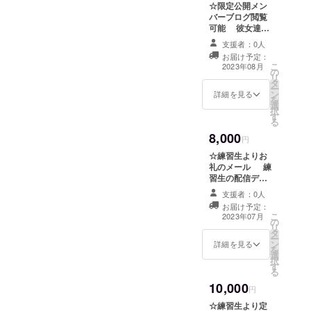
☆限定公開メン
バーブログ閲覧
可能 彼女達の
ブログが読める
支援者：0人
チャンスはここ
お届け予定：
だけ！メンバー
こ
2023年08月
の
のブログが読め
リ
タ
る限定公開パス
ー
ン
ワードをお送り
詳細を見る
を
選
します！
択
す
る
8,000
円
☆練習生よりお
礼のメール 練
習生の配信デ
ビュー後に練習
支援者：0人
生本人よりお礼
お届け予定：
のメールを送ら
こ
2023年07月
の
せていただきま
リ
タ
す！ (メールに記
ー
ン
載するお名前の
詳細を見る
を
選
指定がある場合
択
す
は、備考欄にお
る
願い致します)
10,000
円
☆練習生より定