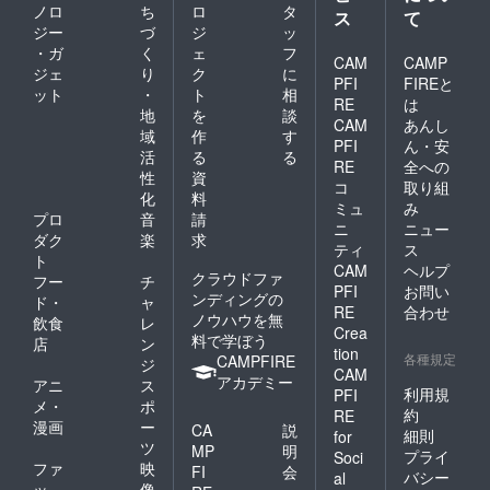
ノロ
ち
ロ
タ
ス
て
ジー
づ
ジ
ッ
・ガ
く
ェ
フ
CAM
CAMP
ジェ
り
ク
に
PFI
FIREと
ット
・
ト
相
RE
は
地
を
談
CAM
あんし
域
作
す
PFI
ん・安
活
る
る
RE
全への
性
資
コ
取り組
化
料
ミュ
み
プロ
音
請
ニ
ニュー
ダク
楽
求
ティ
ス
ト
CAM
ヘルプ
クラウドファ
フー
チ
PFI
お問い
ンディングの
ド・
ャ
RE
合わせ
ノウハウを無
飲食
レ
Crea
料で学ぼう
店
ン
tion
各種規定
CAMPFIRE
ジ
CAM
アカデミー
アニ
ス
利用規
PFI
メ・
ポ
約
RE
漫画
ー
CA
説
細則
for
ツ
MP
明
プライ
Soci
ファ
映
FI
会
バシー
al
ッ
像