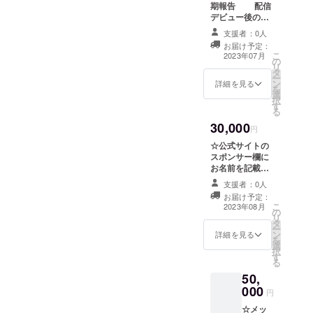
期報告 配信
デビュー後の練
習生より、活動
支援者：0人
報告を定期的に
お届け予定：
メールで送らせ
こ
2023年07月
の
ていただきま
リ
タ
す。アイドルデ
ー
ン
ビューまでの予
詳細を見る
を
選
定です。 (記載す
択
す
るお名前に指定
る
がある場合は、
30,000
備考欄にお願い
円
致します)
☆公式サイトの
スポンサー欄に
お名前を記載
プロジェクト始
支援者：0人
動後公開予定の
お届け予定：
公式サイトの
こ
2023年08月
の
「スポンサー」
リ
タ
ページにお名前
ー
ン
を掲載させてい
詳細を見る
を
選
ただきます！ (掲
択
す
載を希望されな
る
い場合、掲載す
50,
るお名前に指定
000
がある場合は備
円
考欄にお願い致
☆メッ
します)