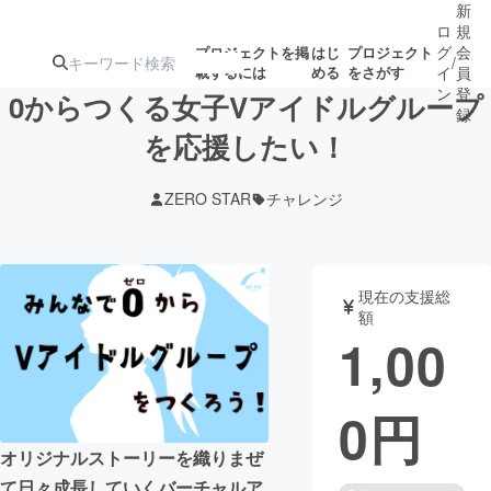
新
ロ
規
グ
会
プロジェクトを掲
はじ
プロジェクト
/
載するには
める
をさがす
イ
員
ン
登
0からつくる女子Vアイドルグループ
録
を応援したい！
人気のプロ
注目のリ
注目の新着プロ
募集終了が近いプ
もうすぐ公開
ZERO STAR
チャレンジ
ジェクト
ターン
ジェクト
ロジェクト
されます
アート・写真
音楽
現在の支援総
額
1,00
テクノロジー・ガジェット
ゲーム・サ
0
円
映像・映画
書籍・雑誌
オリジナルストーリーを織りまぜ
ビジネス・起業
チャレンジ
て日々成長していくバーチャルア