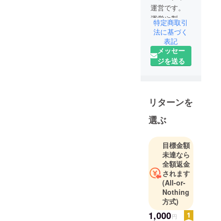
運営です。
運営や製作
特定商取引
メンバーも
法に基づく
募集中で
表記
メッセー
す。
ジを送る
ご連絡は
idolatry@outl
ook.jp まで
お願いいた
リターンを
します。
選ぶ
目標金額
未達なら
全額返金
されます
(All-or-
Nothing
方式)
1,000
円