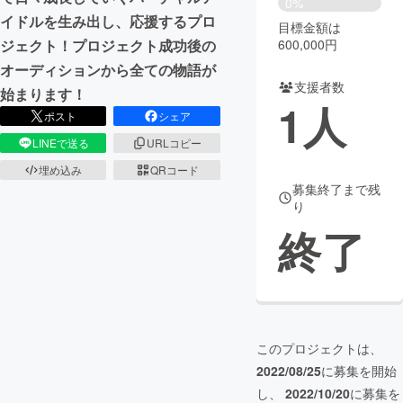
0%
イドルを生み出し、応援するプロ
目標金額は
まちづくり・地域活性化
600,000円
ジェクト！プロジェクト成功後の
オーディションから全ての物語が
支援者数
CAMPFIRE for Social Good
CAMPFIRE Creation
始まります！
1
人
CAMPFIREふるさと納税
machi-ya
コミュニティ
ポスト
シェア
LINEで送る
URLコピー
埋め込み
QRコード
募集終了まで残
り
終了
このプロジェクトは、
2022/08/25
に募集を開始
し、
2022/10/20
に募集を