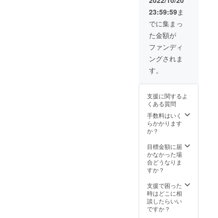
さる方
23:59:59
ま
におす
すめ！
でに集まっ
た金額が
ファンディ
ングされま
す。
支援に関するよ
くある質問
手数料はいく
らかかります
か？
目標金額に届
かなかった場
合どうなりま
すか？
支援で困った
時はどこに相
談したらいい
ですか？