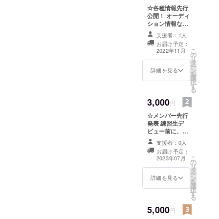
☆各種情報先行
公開！ オーディ
ション情報な
ど、配信デ
支援者：1人
ビュー前までの
お届け予定：
各種情報を公式
こ
2022年11月
の
SNSでの解禁前
リ
タ
にご報告いたし
ー
ン
ます！ライバー
詳細を見る
を
選
を目指しいち早
択
す
くオーディショ
る
ンに備えたい方
3,000
にもおすすめで
円
す
☆メンバー先行
発表 練習生デ
ビュー前に、公
式SNSでの発表
支援者：0人
に先がけて、メ
お届け予定：
ンバーのプロ
こ
2023年07月
の
フィールとビ
リ
タ
ジュアルを先行
ー
ン
公開致します！
詳細を見る
を
選
最古参として彼
択
す
女たちを推して
る
くださる方にお
5,000
すすめ！
円