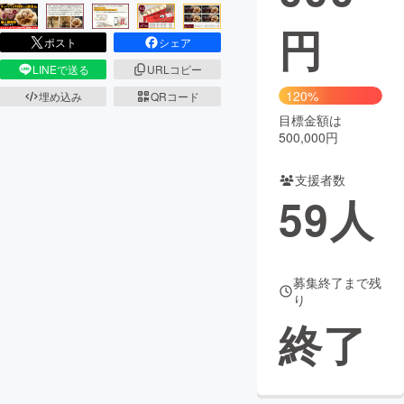
円
まちづくり・地域活性化
ポスト
シェア
LINEで送る
URLコピー
CAMPFIRE for Social Good
CAMPFIRE Creation
120%
埋め込み
QRコード
CAMPFIREふるさと納税
machi-ya
コミュニティ
目標金額は
500,000円
支援者数
59
人
募集終了まで残
り
終了