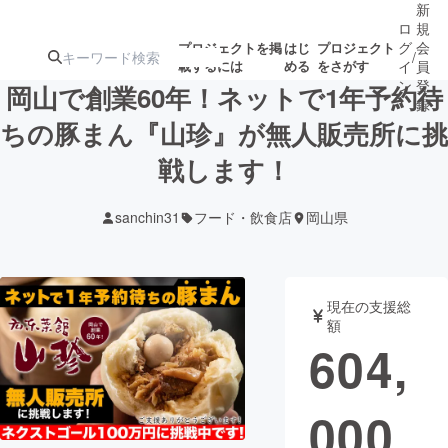
新
ロ
規
グ
会
プロジェクトを掲
はじ
プロジェクト
/
載するには
める
をさがす
イ
員
ン
登
岡山で創業60年！ネットで1年予約待
録
ちの豚まん『山珍』が無人販売所に挑
戦します！
人気のプロ
注目のリ
注目の新着プロ
募集終了が近いプ
もうすぐ公開
ジェクト
ターン
ジェクト
ロジェクト
されます
sanchin31
フード・飲食店
岡山県
アート・写真
音楽
現在の支援総
テクノロジー・ガジェット
ゲーム・サ
額
604,
映像・映画
書籍・雑誌
000
ビジネス・起業
チャレンジ