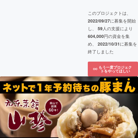
このプロジェクトは、
2022/09/27
に募集を開始
し、
59
人の支援により
604,000
円の資金を集
め、
2022/10/31
に募集を
終了しました
もう一度プロジェク
トをやってほしい