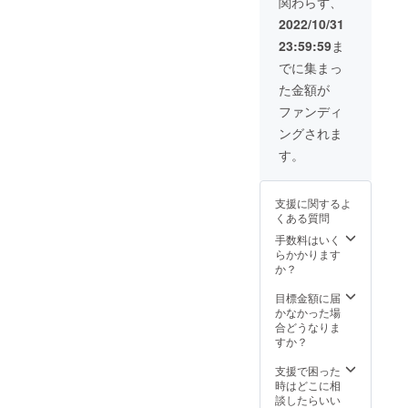
関わらず、
営業時
間は10
2022/10/31
時〜18
23:59:59
ま
時まで
となり
でに集まっ
ます。
た金額が
ファンディ
ングされま
す。
支援に関するよ
くある質問
手数料はいく
らかかります
か？
目標金額に届
かなかった場
合どうなりま
すか？
支援で困った
時はどこに相
談したらいい