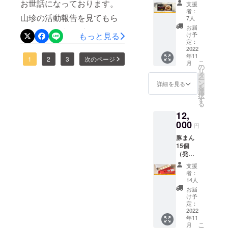
ケッ
お世話になっております。
支援
を始めたくさんの方がこの
ト）、
りますので、応援のほど何
者：
山珍の活動報告を見てもら
感謝状
7人
店舗を知ってくださり、ご
卒よろしくお願いいたしま
※チケッ
お届
いありがとうございます。
トの有
購入をいただき無人販売所
もっと見る
け予
す。
効期限
定：
先日の話になりますが、山
を作らしてもらい本当に良
は、
2022
年11
2022年
珍に空気階段さんが取材に
1
2
3
次のページ
かったなと痛感していま
こ
月
11月〜
の
リ
来てくれました！実は空気
2023年
タ
す！最近はずいぶん寒く
ー
5月まで
ン
詳細を見る
を
階段のつっこみの水川かた
の半年
なってきたので、ぜひとも
選
択
間とな
す
まりさんは岡山の出身で、
る
皆さんにおうちで熱々の豚
りま
12,
す。 ※
『空気階段の●山』という
まんを食べてもらえれば非
チケッ
000
円
BSよしもとの番組の取材で
トの利
常に嬉しいです。クラウド
豚まん
用でき
した。近々放送されますの
15個
る店舗
ファンディングの残り期間
（発
は本店
でよければチェックして下
も3日！最後まで頑張ります
送）、
とし、
支援
感謝状
営業時
さいね！【番組概要】空気
者：
ので、応援のほど何卒よろ
間は10
14人
階段が、水川かたまりの地
時〜18
お届
しくお願いいたします！
時まで
け予
元である岡山県のサイ
となり
定：
2022
ます。
コゥ！を紹介する地方創生
年11
こ
月