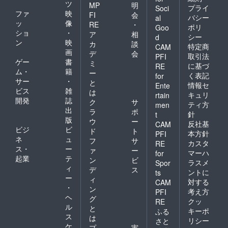
ツ
MP
明
プライ
Soci
ファ
映
FI
会
バシー
al
ッ
像
RE
・
ポリ
Goo
ショ
・
ア
相
シー
d
ン
映
カ
談
特定商
CAM
画
デ
会
取引法
PFI
ゲー
書
ミ
に基づ
RE
ム・
籍
ー
く表記
for
サー
・
と
情報セ
Ente
ビス
雑
は
キュリ
rtain
開発
誌
ク
サ
ティ方
men
出
ラ
ポ
針
t
版
ウ
ー
反社基
CAM
ビジ
ビ
ド
ト
本方針
PFI
ネ
ュ
フ
サ
カスタ
RE
ス・
ー
ァ
ー
マーハ
for
起業
テ
ン
ビ
ラスメ
Spor
ィ
デ
ス
ントに
ts
ー
ィ
対する
CAM
・
ン
考え方
PFI
ヘ
グ
クッ
RE
ル
と
キーポ
ふる
ス
は
リシー
さと
ケ
プ
実