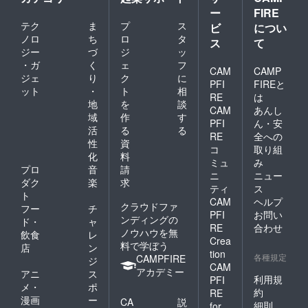
ー
FIRE
テク
ま
プ
ス
ビ
につい
ノロ
ち
ロ
タ
ス
て
ジー
づ
ジ
ッ
・ガ
く
ェ
フ
CAM
CAMP
ジェ
り
ク
に
PFI
FIREと
ット
・
ト
相
RE
は
地
を
談
CAM
あんし
域
作
す
PFI
ん・安
活
る
る
RE
全への
性
資
コ
取り組
化
料
ミュ
み
プロ
音
請
ニ
ニュー
ダク
楽
求
ティ
ス
ト
CAM
ヘルプ
クラウドファ
フー
チ
PFI
お問い
ンディングの
ド・
ャ
RE
合わせ
ノウハウを無
飲食
レ
Crea
料で学ぼう
店
ン
tion
各種規定
CAMPFIRE
ジ
CAM
アカデミー
アニ
ス
利用規
PFI
メ・
ポ
約
RE
漫画
ー
CA
説
細則
for