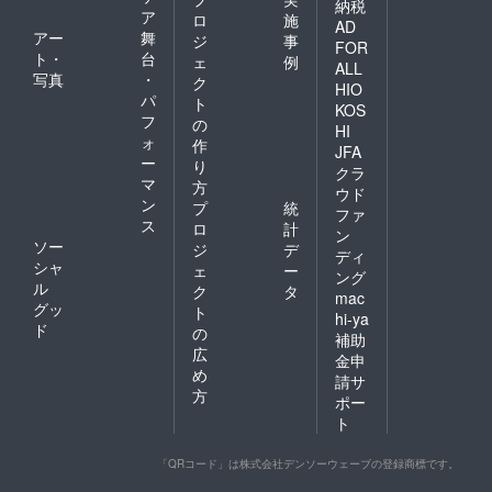
納税
ア
ロ
施
AD
アー
舞
ジ
事
FOR
ト・
台
ェ
例
ALL
写真
・
ク
HIO
パ
ト
KOS
フ
の
HI
ォ
作
JFA
ー
り
クラ
マ
方
ウド
ン
プ
統
ファ
ス
ロ
計
ン
ソー
ジ
デ
ディ
シャ
ェ
ー
ング
ル
ク
タ
mac
グッ
ト
hi-ya
ド
の
補助
広
金申
め
請サ
方
ポー
ト
「QRコード」は株式会社デンソーウェーブの登録商標です。