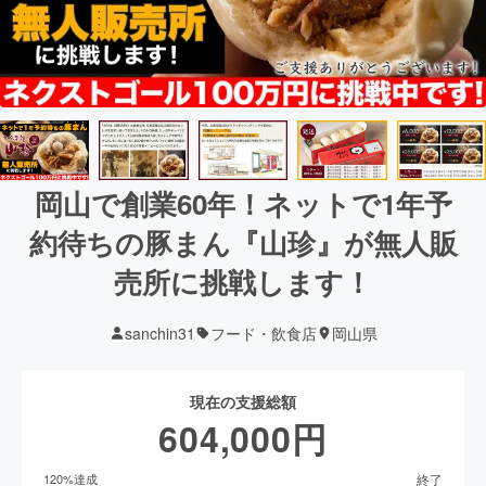
岡山で創業60年！ネットで1年予
約待ちの豚まん『山珍』が無人販
売所に挑戦します！
sanchin31
フード・飲食店
岡山県
現在の支援総額
604,000
円
終了
120
%達成