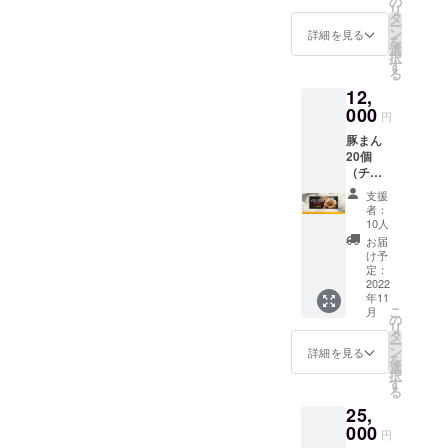
の
ロケ番組。コロナ禍で大打
リ
タ
ー
撃を受けた観光業・飲食業
ン
詳細を見る
を
選
択
を救うため、アフターコロ
す
る
ナ時代に岡山に旅行・移住
12,
000
する人を増やすことが目
円
豚まん
的。空気階段が毎月1泊2日
20個
で岡山を観光し、食・アク
（チ
ケッ
支援
ティビティ・宿泊施設など
ト）、
者：
感謝状
10人
を紹介。岡山が次の旅行先
※チケッ
お届
トの有
の候補になるよう、魅力を
け予
効期限
定：
PRします!目指すは岡山県観
は、
2022
年11
2022年
こ
光大使！
月
11月〜
の
リ
2023年
タ
ー
5月まで
ン
詳細を見る
を
の半年
選
択
間とな
す
る
りま
25,
す。 ※
チケッ
000
円
トの利