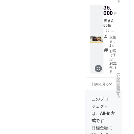
る
35,
000
円
豚まん
60個
（チ
ケッ
支援
ト）、
者：
感謝状
2人
※チケッ
お届
トの有
け予
効期限
定：
は、
2022
年11
2022年
こ
月
11月〜
の
リ
2023年
タ
ー
5月まで
ン
詳細を見る
を
の半年
選
択
間とな
す
る
りま
このプロ
す。 ※
ジェクト
チケッ
トの利
は、
All-In方
用でき
式
です。
る店舗
は本店
目標金額に
とし、