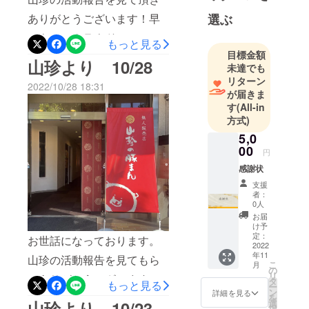
た山珍自慢
ています！今後とも山珍を
ありがとうございます！早
選ぶ
の豚まん
よろしくお願いします！
は、
いものでクラウドファン
もっと見る
各メディア
目標金額
ディングも残り2日となりま
山珍より 10/28
で取り上げ
未達でも
した！初めてのクラウド
リターン
られ、多い
2022/10/28 18:31
が届きま
ファンディングでしたが、
日には一日
す
(All-in
1,800個の売
皆様のご支援を頂戴し、50
方式)
り上げ、
万円の目標を達成すること
5,0
ネット販売
00
ができました！本日までの
円
では最長一
感謝状
状況は、支援金額：568,000
年半お待ち
支援
いただくほ
円支援人数：55人と本当に
者：
どの看板メ
0人
たくさんの方にご支援を頂
お届
ニューと
け予
戴しております。山珍ス
なっており
定：
お世話になっております。
2022
ます。
タッフ一同心より感謝して
年11
山珍の活動報告を見てもら
是非職人の
こ
月
おります。10月31日23:59ま
の
リ
いありがとうございます。
手作りによ
タ
もっと見る
ー
での公開期間となりますが
ン
詳細を見る
る伝統の味
最近は製造がなかなか追い
を
山珍より 10/23
選
最後まで頑張りますので、
択