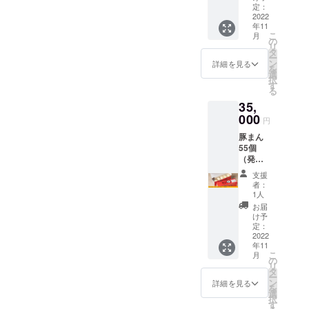
効期限
定：
は、
2022
年11
2022年
こ
月
11月〜
の
リ
2023年
タ
ー
5月まで
ン
詳細を見る
を
の半年
選
択
間とな
す
る
りま
35,
す。 ※
チケッ
000
円
トの利
豚まん
用でき
55個
る店舗
（発
は本店
送）、
とし、
支援
感謝状
営業時
者：
間は10
1人
時〜18
お届
時まで
け予
となり
定：
2022
ます。
年11
こ
月
の
リ
タ
ー
ン
詳細を見る
を
選
択
す