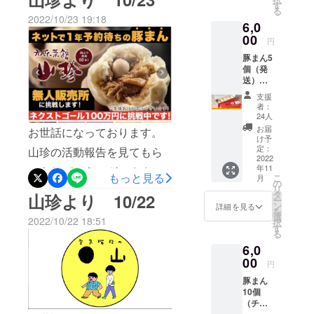
をご賞味く
す
つかず・・・バタバタとさ
る
ださい。
何卒よろしくお願いいたし
2022/10/23 19:18
6,0
せてもらっております 汗
ます。
00
円
今日は毎週の恒例行事、岡
豚まん5
山の3つの市をまたいでのハ
個（発
送）、
ピーズさんへの納品日でし
感謝状
支援
た。岡山、総社、倉敷、児
者：
24人
島、帰還という、６時間運
お届
お世話になっております。
け予
転しっぱなしという、何屋
定：
山珍の活動報告を見てもら
2022
さんかよくわからない動き
年11
いありがとうございます。
もっと見る
こ
月
の
です・・ｗというか４つの
リ
早いものでクラウドファン
タ
山珍より 10/22
ー
市ですね
ン
詳細を見る
ディングも残すところ8日に
を
選
2022/10/22 18:51
択
(;'∀')！！！！！！！！！そ
す
なりました！なんとか
る
れにしても早いもので、問
6,0
ファーストゴールの50万円
00
屋町の無人販売所がオープ
円
は達成できたので、ネクス
豚まん
ンしてから1ヵ月が経過しま
トゴールの100万円に挑戦し
10個
した！メディアやInstagram
（チ
ております！最後まで頑張