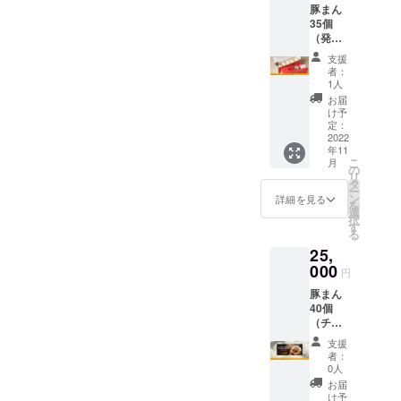
豚まん
用でき
35個
る店舗
（発
は本店
送）、
とし、
支援
感謝状
営業時
者：
間は10
1人
時〜18
お届
時まで
け予
となり
定：
2022
ます。
年11
こ
月
の
リ
タ
ー
ン
詳細を見る
を
選
択
す
る
25,
000
円
豚まん
40個
（チ
ケッ
支援
ト）、
者：
感謝状
0人
※チケッ
お届
トの有
け予