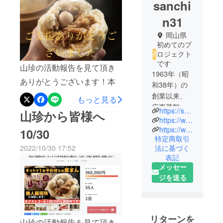
sanchi
n31
岡山県
初めてのプ
ロジェクト
です
山珍の活動報告を見て頂き
1963年（昭
ありがとうございます！本
和38年）の
日がクラウドファンディン
創業以来、
もっと見る
広東菜館山
グ最終日になりました！は
https://sanchin-okayama.com/
山珍から皆様へ
珍は無添加
https://www.facebook.com/sanchin.butaman/
じめてのクラウドファン
のおいしさ
https://www.instagram.com/sanchin.okayama/
10/30
ディング、不安でドキドキ
特定商取引
を追求し続
2022/10/30 17:52
法に基づく
していましたが皆様のご支
けてきまし
表記
た。
援のおかげで目標金額は達
メッセー
トロトロ角
ジを送る
成できました！いつでも山
煮、たっぷ
珍の豚まんを楽しんでもら
りキャベツ
にうずらの
える無人販売所も完成し、
玉子が入っ
リターンを
本店のリニューアルも終え
山珍の活動報告を見て頂き