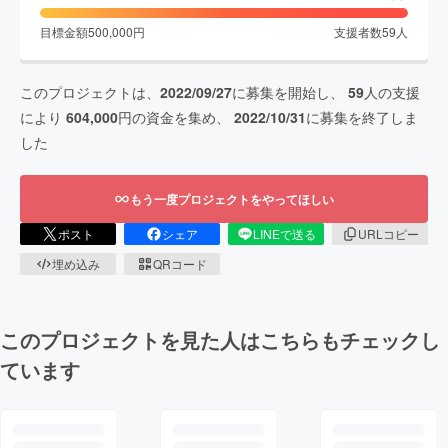
目標金額
500,000
円
支援者数
59
人
このプロジェクトは、
2022/09/27
に募集を開始し、
59
人の支援
により
604,000
円の資金を集め、
2022/10/31
に募集を終了しま
した
もう一度プロジェクトをやってほしい
ポスト
シェア
LINEで送る
URLコピー
埋め込み
QRコード
このプロジェクトを見た人はこちらもチェックし
ています