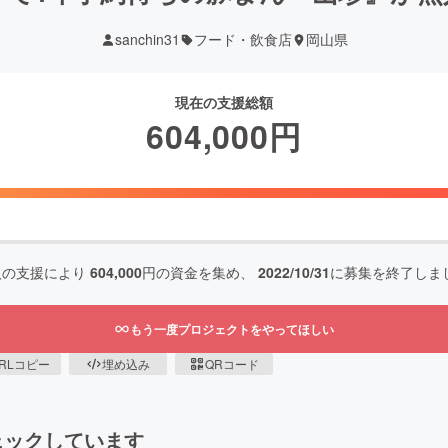
sanchin31
フード・飲食店
岡山県
現在の支援総額
604,000
円
人の支援により
604,000
円の資金を集め、
2022/10/31
に募集を終了しま
もう一度プロジェクトをやってほしい
RLコピー
埋め込み
QRコード
ェックしています