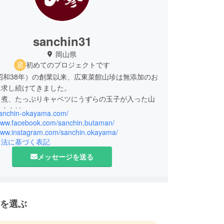
sanchin31
岡山県
初めてのプロジェクトです
（昭和38年）の創業以来、広東菜館山珍は無添加のお
追求し続けてきました。
角煮、たっぷりキャベツにうずらの玉子が入った山
豚まんは、
/sanchin-okayama.com/
で取り上げられ、多い日には一日1,800個の売り
/www.facebook.com/sanchin.butaman/
/www.instagram.com/sanchin.okayama/
引法に基づく表記
売では最長一年半お待ちいただくほどの看板メ
なっております。
メッセージを送る
の手作りによる伝統の味をご賞味ください。
を選ぶ