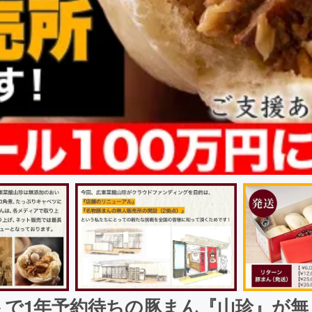
トで1年予約待ちの豚まん『山珍』が