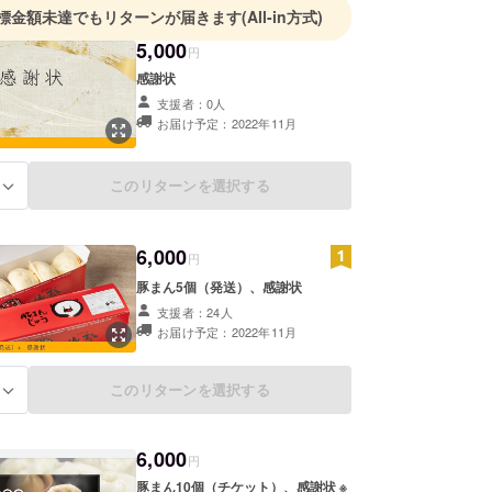
標金額未達でもリターンが届きます
(All-in方式)
5,000
円
感謝状
支援者：0人
お届け予定：2022年11月
このリターンを選択する
る
6,000
円
豚まん5個（発送）、感謝状
支援者：24人
お届け予定：2022年11月
このリターンを選択する
る
6,000
円
豚まん10個（チケット）、感謝状 ※