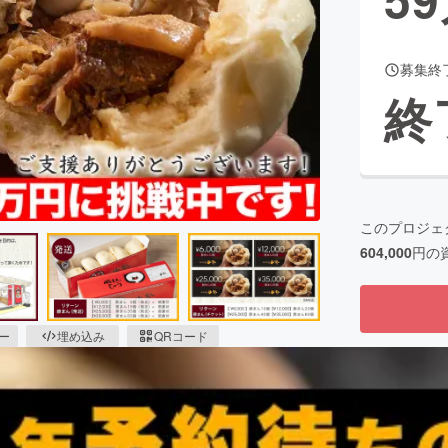
募集終
CAMPFIRE for Social Good
CAMPFIRE Creation
終
CAMPFIREふるさと納税
machi-ya
コミュニティ
このプロジェ
604,000
円の
ピー
埋め込み
QRコード