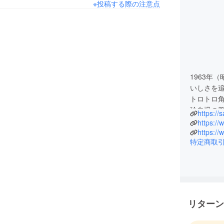
※投稿する際の注意点
1963年
いしさを
トロトロ
珍自慢の
https:/
各メディア
https:/
上げ、
https:/
特定商取
ネット販
ニューと
是非職人
リターン