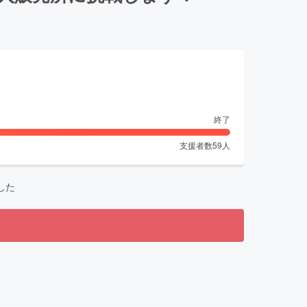
終了
支援者数
59
人
した