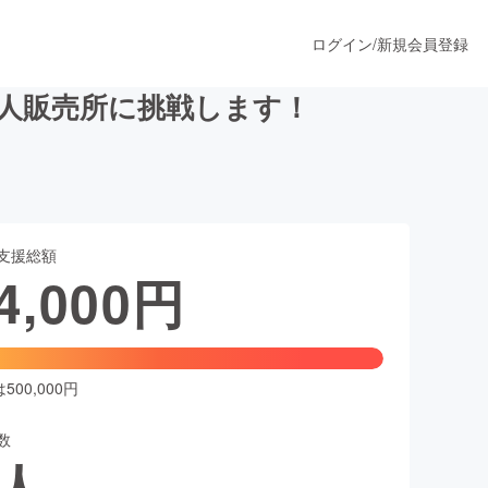
ログイン
/
新規会員登録
無人販売所に挑戦します！
うすぐ公開されます
支援総額
プロダクト
4,000
円
ファッション
スポーツ
00,000円
数
ア
ソーシャルグッド
人