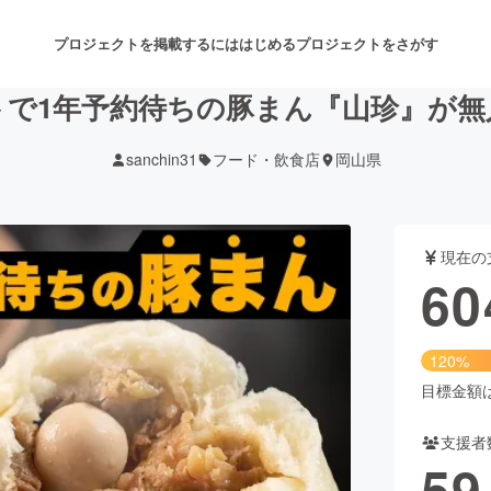
プロジェクトを掲載するには
はじめる
プロジェクトをさがす
トで1年予約待ちの豚まん『山珍』が
sanchin31
フード・飲食店
岡山県
注目のリターン
注目の新着プロジェクト
募集終了が近いプロジェクト
も
現在の
音楽
舞台・パフォーマンス
60
ゲーム・サービス開発
フード・飲食店
120%
書籍・雑誌出版
アニメ・漫画
目標金額は5
支援者
チャレンジ
ビューティー・ヘルスケ
59