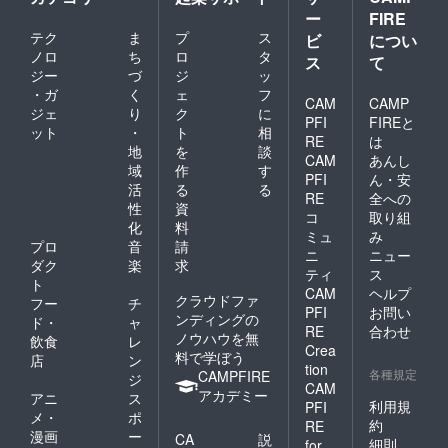
ー
FIRE
テク
ま
プ
ス
ビ
につい
ノロ
ち
ロ
タ
ス
て
ジー
づ
ジ
ッ
・ガ
く
ェ
フ
CAM
CAMP
ジェ
り
ク
に
PFI
FIREと
ット
・
ト
相
RE
は
地
を
談
CAM
あんし
域
作
す
PFI
ん・安
活
る
る
RE
全への
性
資
コ
取り組
化
料
ミュ
み
プロ
音
請
ニ
ニュー
ダク
楽
求
ティ
ス
ト
CAM
ヘルプ
クラウドファ
フー
チ
PFI
お問い
ンディングの
ド・
ャ
RE
合わせ
ノウハウを無
飲食
レ
Crea
料で学ぼう
店
ン
tion
各種規定
CAMPFIRE
ジ
CAM
アカデミー
アニ
ス
利用規
PFI
メ・
ポ
約
RE
漫画
ー
CA
説
細則
for