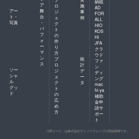
納税
ア
ロ
施
AD
アー
舞
ジ
事
FOR
ト・
台
ェ
例
ALL
写真
・
ク
HIO
パ
ト
KOS
フ
の
HI
ォ
作
JFA
ー
り
クラ
マ
方
ウド
ン
プ
統
ファ
ス
ロ
計
ン
ソー
ジ
デ
ディ
シャ
ェ
ー
ング
ル
ク
タ
mac
グッ
ト
hi-ya
ド
の
補助
広
金申
め
請サ
方
ポー
ト
「QRコード」は株式会社デンソーウェーブの登録商標です。