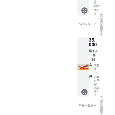
効期限
定：
は、
2022
年11
2022年
こ
月
11月〜
の
リ
2023年
タ
ー
5月まで
ン
詳細を見る
を
の半年
選
択
間とな
す
る
りま
35,
す。 ※
チケッ
000
円
トの利
豚まん
用でき
55個
る店舗
（発
は本店
送）、
とし、
支援
感謝状
営業時
者：
間は10
1人
時〜18
お届
時まで
け予
となり
定：
2022
ます。
年11
こ
月
の
リ
タ
ー
ン
詳細を見る
を
選
択
す