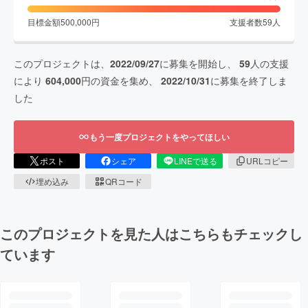
目標金額
500,000
円
支援者数
59
人
このプロジェクトは、
2022/09/27
に募集を開始し、
59
人の支援
により
604,000
円の資金を集め、
2022/10/31
に募集を終了しま
した
もう一度プロジェクトをやってほしい
ポスト
シェア
LINEで送る
URLコピー
埋め込み
QRコード
このプロジェクトを見た人はこちらもチェックし
ています