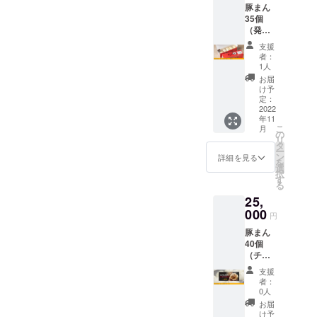
豚まん
用でき
35個
る店舗
（発
は本店
送）、
とし、
支援
感謝状
営業時
者：
間は10
1人
時〜18
お届
時まで
け予
となり
定：
2022
ます。
年11
こ
月
の
リ
タ
ー
ン
詳細を見る
を
選
択
す
る
25,
000
円
豚まん
40個
（チ
ケッ
支援
ト）、
者：
感謝状
0人
※チケッ
お届
トの有
け予