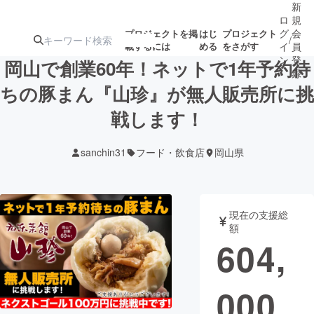
新
ロ
規
グ
会
プロジェクトを掲
はじ
プロジェクト
/
載するには
める
をさがす
イ
員
ン
登
岡山で創業60年！ネットで1年予約待
録
ちの豚まん『山珍』が無人販売所に挑
戦します！
人気のプロ
注目のリ
注目の新着プロ
募集終了が近いプ
もうすぐ公開
ジェクト
ターン
ジェクト
ロジェクト
されます
sanchin31
フード・飲食店
岡山県
アート・写真
音楽
現在の支援総
テクノロジー・ガジェット
ゲーム・サ
額
604,
映像・映画
書籍・雑誌
000
ビジネス・起業
チャレンジ