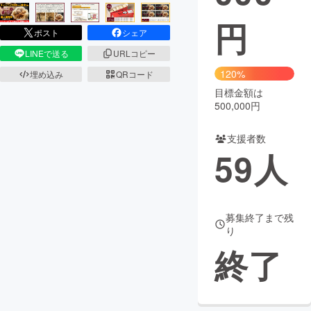
円
まちづくり・地域活性化
ポスト
シェア
LINEで送る
URLコピー
CAMPFIRE for Social Good
CAMPFIRE Creation
120%
埋め込み
QRコード
CAMPFIREふるさと納税
machi-ya
コミュニティ
目標金額は
500,000円
支援者数
59
人
募集終了まで残
り
終了