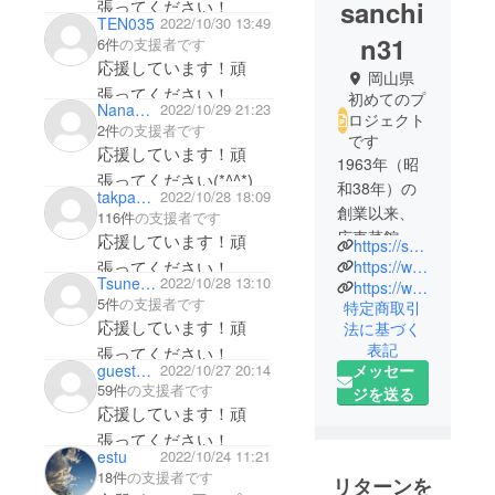
sanchi
張ってください！
TEN035
2022/10/30 13:49
n31
6件
の支援者です
応援しています！頑
岡山県
張ってください！
初めてのプ
NanaMarine
2022/10/29 21:23
ロジェクト
2件
の支援者です
です
応援しています！頑
1963年（昭
張ってください(*^^*)
和38年）の
takpana2141976
2022/10/28 18:09
創業以来、
116件
の支援者です
広東菜館山
応援しています！頑
https://sanchin-okayama.com/
珍は無添加
張ってください！
https://www.facebook.com/sanchin.butaman/
Tsunehisa Sato
2022/10/28 13:10
のおいしさ
https://www.instagram.com/sanchin.okayama/
5件
の支援者です
特定商取引
を追求し続
応援しています！頑
法に基づく
けてきまし
表記
張ってください！
た。
guest407bdc6ea0
2022/10/27 20:14
メッセー
トロトロ角
59件
の支援者です
ジを送る
煮、たっぷ
応援しています！頑
りキャベツ
張ってください！
にうずらの
estu
2022/10/24 11:21
18件
の支援者です
玉子が入っ
リターンを