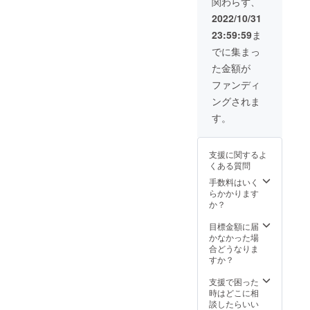
関わらず、
営業時
間は10
2022/10/31
時〜18
23:59:59
ま
時まで
となり
でに集まっ
ます。
た金額が
ファンディ
ングされま
す。
支援に関するよ
くある質問
手数料はいく
らかかります
か？
目標金額に届
かなかった場
合どうなりま
すか？
支援で困った
時はどこに相
談したらいい