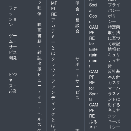
ツ
MP
明
プライ
Soci
ファ
映
FI
会
バシー
al
ッ
像
RE
・
ポリ
Goo
ショ
・
ア
相
シー
d
ン
映
カ
談
特定商
CAM
画
デ
会
取引法
PFI
ゲー
書
ミ
に基づ
RE
ム・
籍
ー
く表記
for
サー
・
と
情報セ
Ente
ビス
雑
は
キュリ
rtain
開発
誌
ク
サ
ティ方
men
出
ラ
ポ
針
t
版
ウ
ー
反社基
CAM
ビジ
ビ
ド
ト
本方針
PFI
ネ
ュ
フ
サ
カスタ
RE
ス・
ー
ァ
ー
マーハ
for
起業
テ
ン
ビ
ラスメ
Spor
ィ
デ
ス
ントに
ts
ー
ィ
対する
CAM
・
ン
考え方
PFI
ヘ
グ
クッ
RE
ル
と
キーポ
ふる
ス
は
リシー
さと
ケ
プ
実