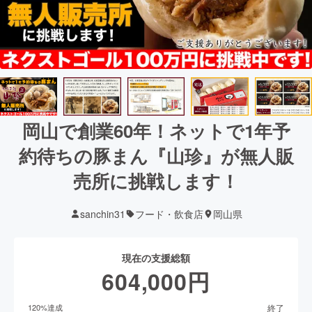
岡山で創業60年！ネットで1年予
約待ちの豚まん『山珍』が無人販
売所に挑戦します！
sanchin31
フード・飲食店
岡山県
現在の支援総額
604,000
円
終了
120
%達成