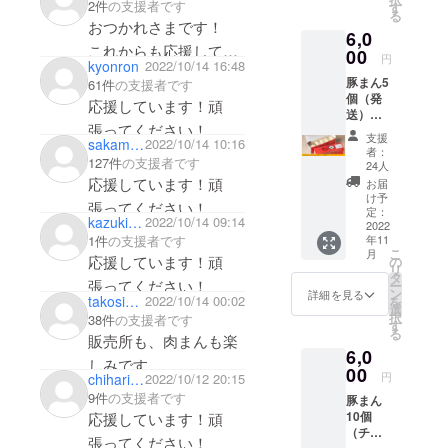
をご賞味く
2件
の支援者です
す
る
ださい。
おつかれさまです！
6,0
これからも応援してま
00
円
kyonron
2022/10/14 16:48
す！
豚まん5
61件
の支援者です
頑張ってください！
個（発
応援しています！頑
送）、
張ってください！
感謝状
支援
sakamuni
2022/10/14 10:16
者：
127件
の支援者です
24人
応援しています！頑
お届
け予
張ってください！
定：
kazuki88888888
2022/10/14 09:14
2022
1件
の支援者です
年11
こ
月
応援しています！頑
の
リ
タ
張ってください！
ー
ン
詳細を見る
takosioko
2022/10/14 00:02
を
選
択
38件
の支援者です
す
る
販売所も、肉まんも楽
6,0
しみです
00
円
chiharism5920
2022/10/12 20:15
9件
の支援者です
豚まん
10個
応援しています！頑
（チ
張ってください！