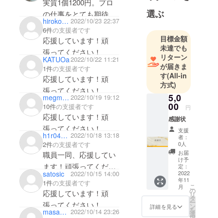
実質1個1200円。プロ
た山珍自慢
選ぶ
の仕事をとても期待し
の豚まん
hirokos318
2022/10/23 22:37
ています。
は、
6件
の支援者です
各メディア
目標金額
応援しています！頑
で取り上げ
未達でも
張ってください！
リターン
られ、多い
KATUOa
2022/10/22 11:21
が届きま
日には一日
1件
の支援者です
す
(All-in
応援しています！頑
1,800個の売
方式)
り上げ、
張ってください！
5,0
megmilk99
2022/10/19 19:12
ネット販売
00
10件
の支援者です
円
では最長一
応援しています！頑
感謝状
年半お待ち
張ってください！
支援
いただくほ
h1r040806
2022/10/18 13:18
者：
どの看板メ
2件
の支援者です
0人
お届
ニューと
職員一同、応援してい
け予
なっており
ます！頑張ってくださ
定：
satosic
2022/10/15 14:00
2022
ます。
い！
年11
1件
の支援者です
是非職人の
こ
月
の
応援しています！頑
リ
手作りによ
タ
ー
張ってください！
ン
詳細を見る
る伝統の味
を
masaomi yamashita
2022/10/14 23:26
選
択