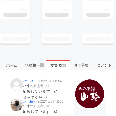
ホーム
活動報告
仲間募集
コメント
支援者
14
59
km_kanade
2022/10/31 23:45
75件
の支援者です
応援しています！頑
張ってください！
candello
2022/10/31 12:35
18件
の支援者です
応援しています！頑