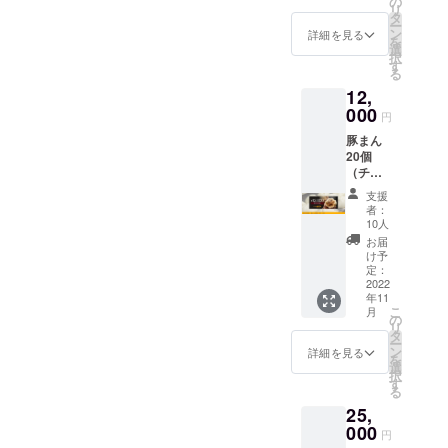
の
リ
タ
ー
ン
詳細を見る
を
選
択
す
る
12,
000
円
豚まん
20個
（チ
ケッ
支援
ト）、
者：
感謝状
10人
※チケッ
お届
トの有
け予
効期限
定：
は、
2022
年11
2022年
こ
月
11月〜
の
リ
2023年
タ
ー
5月まで
ン
詳細を見る
を
の半年
選
択
間とな
す
る
りま
25,
す。 ※
チケッ
000
円
トの利