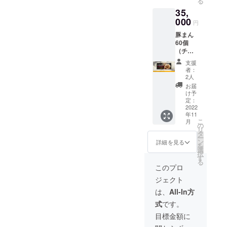
る
35,
000
円
豚まん
60個
（チ
ケッ
支援
ト）、
者：
感謝状
2人
※チケッ
お届
トの有
け予
効期限
定：
は、
2022
年11
2022年
こ
月
11月〜
の
リ
2023年
タ
ー
5月まで
ン
詳細を見る
を
の半年
選
択
間とな
す
る
りま
このプロ
す。 ※
ジェクト
チケッ
トの利
は、
All-In方
用でき
式
です。
る店舗
は本店
目標金額に
とし、