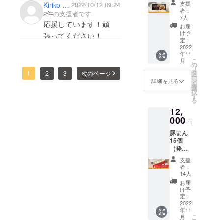
ケッ
支援
Kiriko QB
2022/10/12 09:24
ト）、
者：
2件
の支援者です
感謝状
7人
応援しています！頑
※チケッ
お届
トの有
け予
張ってください！
効期限
定：
は、
2022
年11
2022年
こ
月
11月〜
の
リ
2023年
タ
1
2
3
次のページ
ー
5月まで
ン
詳細を見る
を
の半年
選
択
間とな
す
る
りま
12,
す。 ※
チケッ
000
円
トの利
豚まん
用でき
15個
る店舗
（発
は本店
送）、
とし、
支援
感謝状
営業時
者：
間は10
14人
時〜18
お届
時まで
け予
となり
定：
2022
ます。
年11
こ
月