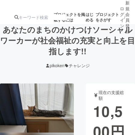
新
ロ
規
グ
会
プロジェクトを掲
はじ
プロジェクト
/
載するには
める
をさがす
イ
員
ン
登
あなたのまちのかけつけソーシャル
録
ワーカーが社会福祉の充実と向上を目
指します!!
人気のプロ
注目のリ
注目の新着プロ
募集終了が近いプ
もうすぐ公開
ジェクト
ターン
ジェクト
ロジェクト
されます
pikoken
チャレンジ
アート・写真
音楽
現在の支援総
テクノロジー・ガジェット
ゲーム・サ
額
10,5
映像・映画
書籍・雑誌
00
円
ビジネス・起業
チャレンジ