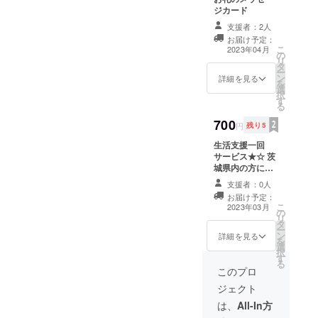
ジカード
支援者：2人
お届け予定：
こ
2023年04月
の
リ
タ
ー
ン
詳細を見る
を
選
択
す
る
700
円
残り5
生活支援一回
サービス★☆ 茨
城県内の方に限
ります。 ３月１
支援者：0人
９日以降の営業
お届け予定：
時間９時〜17時
こ
2023年03月
の
にお電話でお問
リ
タ
い合わせ下さ
ー
ン
い。よろしくお
詳細を見る
を
選
ねがいします。
択
す
※車いす対応の車
る
両による移動支
このプロ
援は、お受けで
ジェクト
きません。申し
訳ございませ
は、
All-In方
ん。