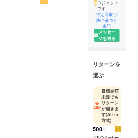
1
ロジェクト
です
特定商取引
法に基づく
表記
メッセー
ジを送る
リターンを
選ぶ
目標金額
未達でも
リターン
が届きま
す
(All-in
方式)
500
円
お礼のメッセー