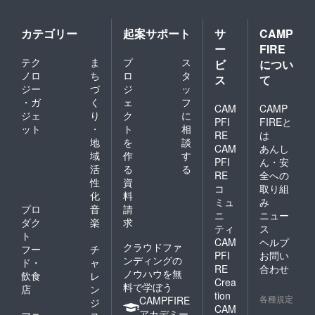
カテゴリー
起案サポート
サ
CAMP
ー
FIRE
テク
ま
プ
ス
ビ
につい
ノロ
ち
ロ
タ
ス
て
ジー
づ
ジ
ッ
・ガ
く
ェ
フ
CAM
CAMP
ジェ
り
ク
に
PFI
FIREと
ット
・
ト
相
RE
は
地
を
談
CAM
あんし
域
作
す
PFI
ん・安
活
る
る
RE
全への
性
資
コ
取り組
化
料
ミュ
み
プロ
音
請
ニ
ニュー
ダク
楽
求
ティ
ス
ト
CAM
ヘルプ
クラウドファ
フー
チ
PFI
お問い
ンディングの
ド・
ャ
RE
合わせ
ノウハウを無
飲食
レ
Crea
料で学ぼう
店
ン
tion
各種規定
CAMPFIRE
ジ
CAM
アカデミー