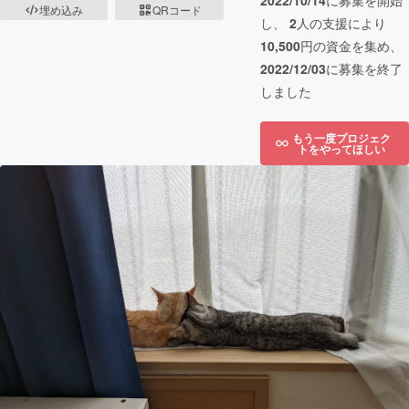
2022/10/14
に募集を開始
埋め込み
QRコード
し、
2
人の支援により
10,500
円の資金を集め、
2022/12/03
に募集を終了
しました
もう一度プロジェク
トをやってほしい