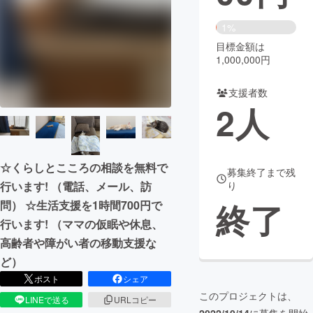
まちづくり・地域活性化
1%
目標金額は
1,000,000円
CAMPFIRE for Social Good
CAMPFIRE Creation
CAMPFIREふるさと納税
machi-ya
コミュニティ
支援者数
2
人
☆くらしとこころの相談を無料で
募集終了まで残
行います! （電話、メール、訪
り
終了
問） ☆生活支援を1時間700円で
行います! （ママの仮眠や休息、
高齢者や障がい者の移動支援な
ど）
ポスト
シェア
このプロジェクトは、
LINEで送る
URLコピー