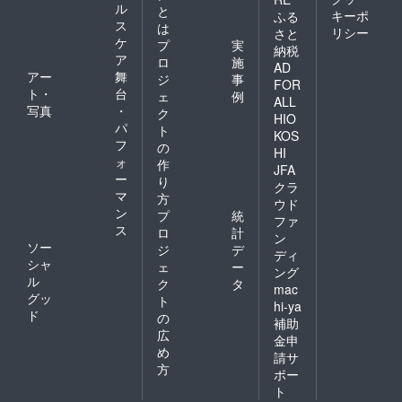
ル
と
キーポ
ふる
ス
は
リシー
さと
ケ
プ
実
納税
ア
ロ
施
AD
アー
舞
ジ
事
FOR
ト・
台
ェ
例
ALL
写真
・
ク
HIO
パ
ト
KOS
フ
の
HI
ォ
作
JFA
ー
り
クラ
マ
方
ウド
ン
プ
統
ファ
ス
ロ
計
ン
ソー
ジ
デ
ディ
シャ
ェ
ー
ング
ル
ク
タ
mac
グッ
ト
hi-ya
ド
の
補助
広
金申
め
請サ
方
ポー
ト