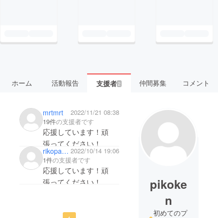
ホーム
活動報告
仲間募集
コメント
支援者
2
mrtmrt
2022/11/21 08:38
19件
の支援者です
応援しています！頑
張ってください！
rikopapapk
2022/10/14 19:06
1件
の支援者です
応援しています！頑
pikoke
張ってください！
この活動により地域の
n
社会福祉が充実する事
初めてのプ
を祈っています。