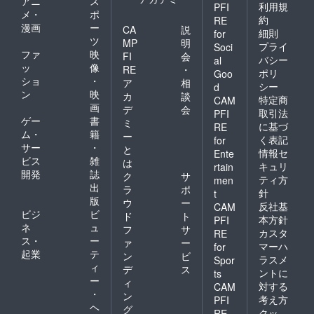
アニ
ス
利用規
PFI
メ・
ポ
約
RE
漫画
ー
CA
説
細則
for
ツ
MP
明
プライ
Soci
ファ
映
FI
会
バシー
al
ッ
像
RE
・
ポリ
Goo
ショ
・
ア
相
シー
d
ン
映
カ
談
特定商
CAM
画
デ
会
取引法
PFI
ゲー
書
ミ
に基づ
RE
ム・
籍
ー
く表記
for
サー
・
と
情報セ
Ente
ビス
雑
は
キュリ
rtain
開発
誌
ク
サ
ティ方
men
出
ラ
ポ
針
t
版
ウ
ー
反社基
CAM
ビジ
ビ
ド
ト
本方針
PFI
ネ
ュ
フ
サ
カスタ
RE
ス・
ー
ァ
ー
マーハ
for
起業
テ
ン
ビ
ラスメ
Spor
ィ
デ
ス
ントに
ts
ー
ィ
対する
CAM
・
ン
考え方
PFI
ヘ
グ
クッ
RE