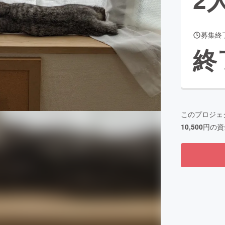
募集終
CAMPFIRE for Social Good
CAMPFIRE Creation
終
CAMPFIREふるさと納税
machi-ya
コミュニティ
このプロジェ
10,500
円の資