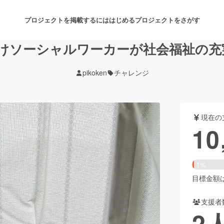
プロジェクトを掲載するには
はじめる
プロジェクトをさがす
けソーシャルワーカーが社会福祉の充実
pikoken
チャレンジ
注目のリターン
注目の新着プロジェクト
募集終了が近いプロジェクト
も
現在の
音楽
舞台・パフォーマンス
10
ゲーム・サービス開発
フード・飲食店
1%
書籍・雑誌出版
アニメ・漫画
目標金額は1
支援者
チャレンジ
ビューティー・ヘルスケ
2