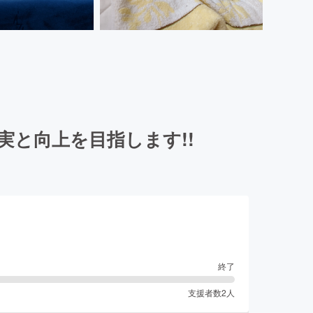
と向上を目指します!!
終了
支援者数
2
人