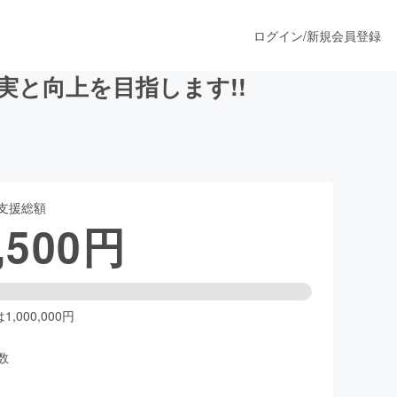
ログイン
/
新規会員登録
と向上を目指します!!
うすぐ公開されます
支援総額
プロダクト
,500
円
ファッション
スポーツ
,000,000円
数
ア
ソーシャルグッド
人