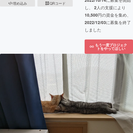
2022/10/14
に募集を開始
埋め込み
QRコード
し、
2
人の支援により
10,500
円の資金を集め、
2022/12/03
に募集を終了
しました
もう一度プロジェク
トをやってほしい