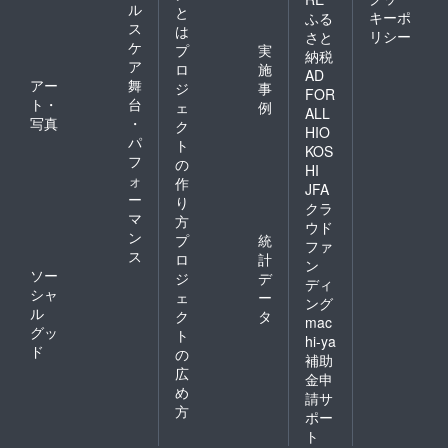
ル
と
キーポ
ふる
ス
は
リシー
さと
ケ
プ
実
納税
ア
ロ
施
AD
アー
舞
ジ
事
FOR
ト・
台
ェ
例
ALL
写真
・
ク
HIO
パ
ト
KOS
フ
の
HI
ォ
作
JFA
ー
り
クラ
マ
方
ウド
ン
プ
統
ファ
ス
ロ
計
ン
ソー
ジ
デ
ディ
シャ
ェ
ー
ング
ル
ク
タ
mac
グッ
ト
hi-ya
ド
の
補助
広
金申
め
請サ
方
ポー
ト