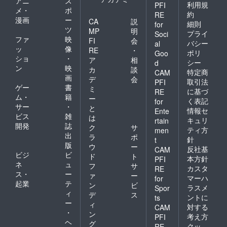
アニ
ス
利用規
PFI
メ・
ポ
約
RE
漫画
ー
CA
説
細則
for
ツ
MP
明
プライ
Soci
ファ
映
FI
会
バシー
al
ッ
像
RE
・
ポリ
Goo
ショ
・
ア
相
シー
d
ン
映
カ
談
特定商
CAM
画
デ
会
取引法
PFI
ゲー
書
ミ
に基づ
RE
ム・
籍
ー
く表記
for
サー
・
と
情報セ
Ente
ビス
雑
は
キュリ
rtain
開発
誌
ク
サ
ティ方
men
出
ラ
ポ
針
t
版
ウ
ー
反社基
CAM
ビジ
ビ
ド
ト
本方針
PFI
ネ
ュ
フ
サ
カスタ
RE
ス・
ー
ァ
ー
マーハ
for
起業
テ
ン
ビ
ラスメ
Spor
ィ
デ
ス
ントに
ts
ー
ィ
対する
CAM
・
ン
考え方
PFI
ヘ
グ
クッ
RE