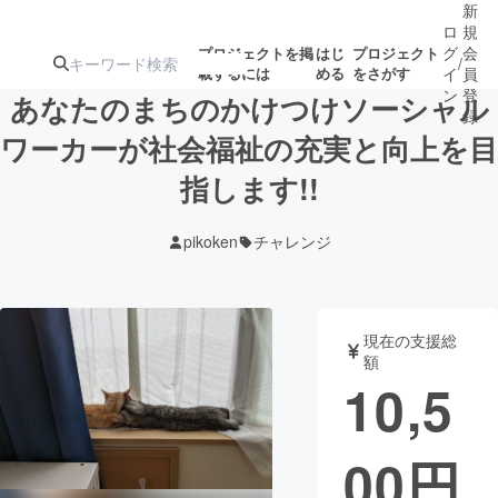
新
ロ
規
グ
会
プロジェクトを掲
はじ
プロジェクト
/
載するには
める
をさがす
イ
員
ン
登
あなたのまちのかけつけソーシャル
録
ワーカーが社会福祉の充実と向上を目
指します!!
人気のプロ
注目のリ
注目の新着プロ
募集終了が近いプ
もうすぐ公開
ジェクト
ターン
ジェクト
ロジェクト
されます
pikoken
チャレンジ
アート・写真
音楽
現在の支援総
テクノロジー・ガジェット
ゲーム・サ
額
10,5
映像・映画
書籍・雑誌
00
円
ビジネス・起業
チャレンジ