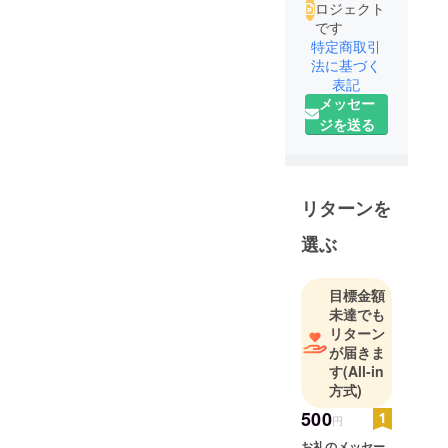
ロジェクト
です
特定商取引
法に基づく
表記
メッセー
ジを送る
リターンを
選ぶ
目標金額
未達でも
リターン
が届きま
す
(All-in
方式)
500
円
お礼のメッセー