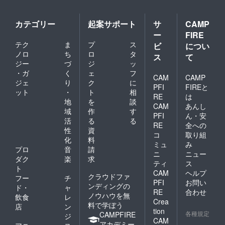
カテゴリー
起案サポート
サ
CAMP
ー
FIRE
テク
ま
プ
ス
ビ
につい
ノロ
ち
ロ
タ
ス
て
ジー
づ
ジ
ッ
・ガ
く
ェ
フ
CAM
CAMP
ジェ
り
ク
に
PFI
FIREと
ット
・
ト
相
RE
は
地
を
談
CAM
あんし
域
作
す
PFI
ん・安
活
る
る
RE
全への
性
資
コ
取り組
化
料
ミュ
み
プロ
音
請
ニ
ニュー
ダク
楽
求
ティ
ス
ト
CAM
ヘルプ
クラウドファ
フー
チ
PFI
お問い
ンディングの
ド・
ャ
RE
合わせ
ノウハウを無
飲食
レ
Crea
料で学ぼう
店
ン
tion
各種規定
CAMPFIRE
ジ
CAM
アカデミー