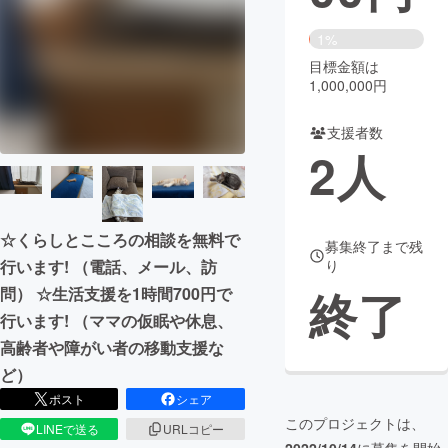
まちづくり・地域活性化
1%
目標金額は
1,000,000円
CAMPFIRE for Social Good
CAMPFIRE Creation
CAMPFIREふるさと納税
machi-ya
コミュニティ
支援者数
2
人
☆くらしとこころの相談を無料で
募集終了まで残
行います! （電話、メール、訪
り
終了
問） ☆生活支援を1時間700円で
行います! （ママの仮眠や休息、
高齢者や障がい者の移動支援な
ど）
ポスト
シェア
このプロジェクトは、
LINEで送る
URLコピー