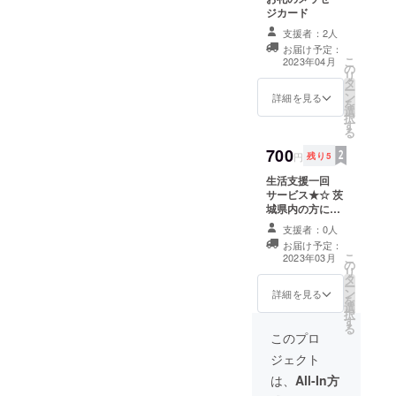
ジカード
支援者：2人
お届け予定：
こ
2023年04月
の
リ
タ
ー
ン
詳細を見る
を
選
択
す
る
700
円
残り5
生活支援一回
サービス★☆ 茨
城県内の方に限
ります。 ３月１
支援者：0人
９日以降の営業
お届け予定：
時間９時〜17時
こ
2023年03月
の
にお電話でお問
リ
タ
い合わせ下さ
ー
ン
い。よろしくお
詳細を見る
を
選
ねがいします。
択
す
※車いす対応の車
る
両による移動支
このプロ
援は、お受けで
ジェクト
きません。申し
訳ございませ
は、
All-In方
ん。