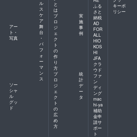
予定し
ル
と
キーポ
ふる
ており
ス
は
リシー
さと
ます。
ケ
プ
実
納税
ア
ロ
施
AD
アー
舞
ジ
事
FOR
ト・
台
ェ
例
ALL
写真
・
ク
HIO
パ
ト
KOS
フ
の
HI
ォ
作
JFA
ー
り
クラ
マ
方
ウド
ン
プ
統
ファ
ス
ロ
計
ン
ソー
ジ
デ
ディ
シャ
ェ
ー
ング
ル
ク
タ
mac
グッ
ト
hi-ya
ド
の
補助
広
金申
め
請サ
方
ポー
ト