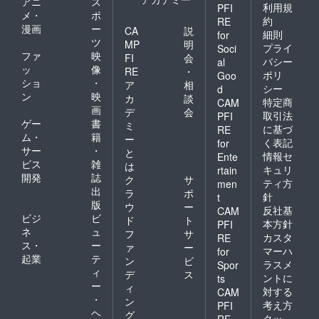
アニ
ス
ニック
利用規
PFI
メ・
ポ
ネーム
約
RE
漫画
ー
やイニ
CA
説
細則
for
シャル
ツ
MP
明
プライ
Soci
での掲
ファ
映
FI
会
バシー
al
載も可
ッ
像
RE
・
ポリ
能で
Goo
ショ
・
ア
相
す。掲
シー
d
ン
映
載は
カ
談
特定商
CAM
「文字
画
デ
会
取引法
PFI
のみ」
ゲー
書
ミ
に基づ
RE
の掲載
ム・
籍
ー
く表記
for
で、
サー
・
と
「ロ
情報セ
Ente
ビス
雑
は
ゴ・バ
キュリ
rtain
開発
誌
ナー」
ク
サ
ティ方
men
などの
出
ラ
ポ
針
t
掲載は
版
ウ
ー
反社基
CAM
行いま
ビジ
ビ
ド
ト
せん。
本方針
PFI
ネ
ュ
フ
サ
掲載期
カスタ
RE
ス・
ー
限は定
ァ
ー
マーハ
for
めず、
起業
テ
ン
ビ
ラスメ
Spor
年度ご
ィ
デ
ス
ントに
ts
との報
ー
ィ
対する
告ペー
CAM
・
ン
ジでの
考え方
PFI
ヘ
掲載を
グ
クッ
RE