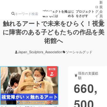
新
ロ
規
グ
会
プロジェクトを掲
はじ
プロジェクト
/
載するには
める
をさがす
イ
員
ン
登
触れるアートで未来をひらく！視覚
録
に障害のある子どもたちの作品を美
術館へ
人気のプロ
注目のリ
注目の新着プロ
募集終了が近いプ
もうすぐ公開
ジェクト
ターン
ジェクト
ロジェクト
されます
Japan_Sculptors_Association
ソーシャルグッド
アート・写真
音楽
現在の支援総
テクノロジー・ガジェット
ゲーム・サ
額
660,
映像・映画
書籍・雑誌
500
ビジネス・起業
チャレンジ