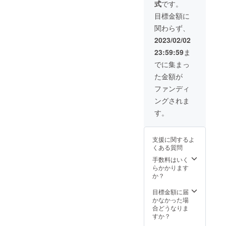
式
です。
へ） ・
売品・
名前を
ゴ・バ
本会
展覧会
必ずご
ナー」
目標金額に
Web
パス
記入く
などの
関わらず、
ページ
（同行
ださ
掲載は
へのお
者数制
い。個
行いま
2023/02/02
名前掲
限無
人名の
せん。
23:59:59
ま
載（ご
し））
ほかに
掲載期
希望の
・本会
ニック
限は定
でに集まっ
方の
活動の
ネーム
めず、
た金額が
み） ・
ご案内
やイニ
年度ご
展覧会
（会報
シャル
との報
ファンディ
図録へ
等送
での掲
告ペー
ングされま
のお名
付） ・
載も可
ジでの
前掲載
支援者
能で
掲載を
す。
（ご希
様のた
す。掲
予定し
望の方
めだけ
載は
ており
のみ）
の彫刻
「文字
ます。
支援に関するよ
＊ 日彫
鑑賞ツ
のみ」
くある質問
展の会
アー
の掲載
期中
（ご希
で、
手数料はいく
（2023.
望の方
「ロ
らかかります
4.19〜
へ） ・
ゴ・バ
か？
5.2）
触れる
ナー」
に、東
彫刻鑑
などの
目標金額に届
京都美
賞に関
掲載は
かなかった場
術館の
する特
行いま
合どうなりま
展覧会
別講義
せん。
すか？
場で、
の実施
掲載期