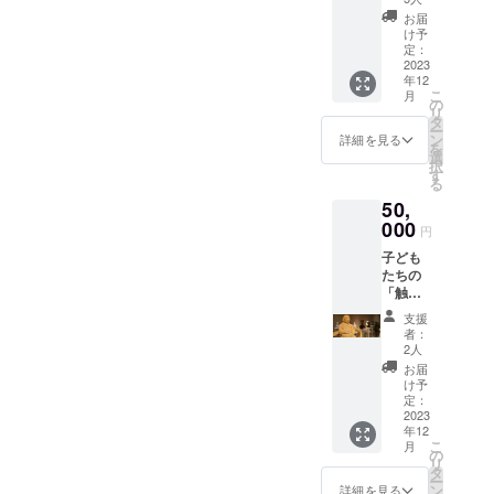
ニック
に繋げ
で））
（ご希
ネーム
お届
ます。
・本会
望の方
け予
やイニ
＜リ
活動の
定：
のみ）
シャル
ターン
2023
ご案内
＊ Web
での掲
年12
＞ ・サ
（会報
ページ
載も可
こ
月
ンクス
等送
の
へのお
能で
リ
メール
付） ・
タ
名前掲
す。掲
ー
・所得
本会
ン
載に関
詳細を見る
載は
を
控除に
Web
選
しまし
「文字
択
活用で
ページ
す
ては、
のみ」
る
きる領
へのお
「備考
の掲載
50,
収証 ・
名前掲
欄」に
で、
日彫会
000
載（ご
掲載を
「ロ
円
支援者
希望の
希望さ
ゴ・バ
子ども
証（非
方の
れるお
ナー」
たちの
売品・
み） ・
名前を
などの
「触れ
展覧会
展覧会
必ずご
掲載は
るアー
パス
図録へ
記入く
行いま
支援
ト」の
（同行
のお名
ださ
者：
せん。
充実化
者10名
前掲載
2人
い。個
掲載期
に繋げ
ま
（ご希
人名の
お届
限は定
ます。
で））
望の方
け予
ほかに
めず、
＜リ
・本会
定：
のみ）
ニック
年度ご
ターン
2023
活動の
＊ Web
ネーム
との報
年12
＞ ・サ
ご案内
ページ
やイニ
告ペー
こ
月
ンクス
（会報
の
へのお
シャル
ジでの
リ
メール
等送
タ
名前掲
での掲
掲載を
ー
・所得
付） ・
ン
載に関
詳細を見る
載も可