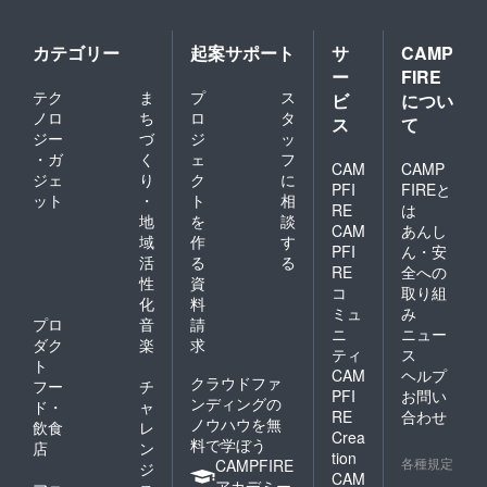
めず、
（実施
年度ご
時期は
との報
応相
カテゴリー
起案サポート
サ
CAMP
告ペー
談）。
ー
FIRE
ジでの
オンラ
テク
ま
プ
ス
掲載を
インで
ビ
につい
予定し
の対応
ノロ
ち
ロ
タ
ス
て
ており
も可能
ジー
づ
ジ
ッ
ます。
です。
・ガ
く
ェ
フ
＊ Web
CAM
CAMP
ジェ
り
ク
に
ページ
PFI
FIREと
ット
・
ト
相
へのお
RE
は
名前掲
地
を
談
CAM
あんし
載に関
域
作
す
PFI
ん・安
しまし
活
る
る
ては、
RE
全への
性
資
「備考
コ
取り組
化
料
欄」に
ミュ
み
掲載を
プロ
音
請
ニ
ニュー
希望さ
ダク
楽
求
ティ
ス
れるお
ト
CAM
ヘルプ
名前を
クラウドファ
フー
チ
必ずご
PFI
お問い
ンディングの
ド・
ャ
記入く
RE
合わせ
ノウハウを無
飲食
レ
ださ
Crea
料で学ぼう
い。個
店
ン
tion
人名の
各種規定
CAMPFIRE
ジ
CAM
ほかに
アカデミー