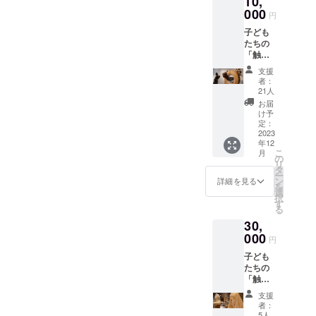
10,
方の
日彫会
000
み） ・
円
支援者
展覧会
子ども
証（非
図録へ
たちの
売品・
のお名
「触れ
展覧会
前掲載
るアー
パス
（ご希
支援
ト」の
（同行
望の方
者：
充実化
者1名ま
のみ）
21人
に繋げ
で））
＊ Web
お届
ます。
・本会
ページ
け予
＜リ
活動の
定：
へのお
ターン
2023
ご案内
名前掲
年12
＞ ・サ
（会報
載に関
こ
月
ンクス
等送
の
しまし
リ
メール
付） ・
タ
ては、
ー
・所得
本会
ン
「備考
詳細を見る
を
控除に
Web
選
欄」に
択
活用で
ページ
す
掲載を
る
きる領
へのお
希望さ
30,
収証 ・
名前掲
れるお
日彫会
000
載（ご
名前を
円
支援者
希望の
必ずご
子ども
証（非
方の
記入く
たちの
売品・
み） ・
ださ
「触れ
展覧会
展覧会
い。個
るアー
パス
図録へ
人名の
支援
ト」の
（同行
のお名
ほかに
者：
充実化
者3名ま
前掲載
5人