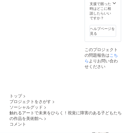
支援者
（ご希
限は定
支援で困った
様のご
望の方
めず、
時はどこに相
希望に
へ） ・
年度ご
談したらいい
合わせ
本会
との報
ですか？
た作品
Web
告ペー
解説・
ページ
ジでの
ヘルプページを
彫刻鑑
へのお
掲載を
見る
賞ツ
名前掲
予定し
アーを
載（ご
ており
実施し
希望の
ます。
このプロジェクト
ます
方の
の問題報告は
こち
（実施
み） ・
日は応
展覧会
ら
よりお問い合わ
相
図録へ
せください
談）。
のお名
＊ Web
前掲載
ページ
（ご希
へのお
望の方
名前掲
のみ）
載に関
＊ 日彫
トップ
>
しまし
展の会
プロジェクトをさがす
>
ては、
期中
ソーシャルグッド
>
「備考
（2023.
欄」に
4.19〜
触れるアートで未来をひらく！視覚に障害のある子どもたち
掲載を
5.2）
の作品を美術館へ
>
希望さ
に、東
コメント
れるお
京都美
名前を
術館の