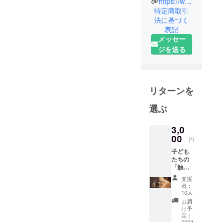
https://www.niccho.com/fureru/
本彫刻家連
特定商取引
法に基づく
盟」を結
表記
成、その後
メッセー
何度かの改
ジを送る
称を経て平
成22年に
「公益社団
法人日本彫
リターンを
刻会」とな
選ぶ
る。毎年4月
に「日本彫
3,0
刻会展覧
00
円
会」を東京
都美術館で
子ども
たちの
開催し、彫
「触れ
刻芸術の発
るアー
支援
ト」の
展推進を目
者：
充実化
10人
的とすると
に繋げ
お届
ともに、視
ます。
け予
＜リ
定：
覚障害者の
2023