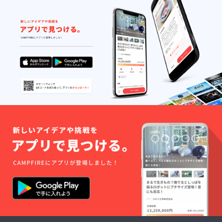
必ずご
展覧会
記入く
場で、
ださ
支援者
い。個
様のご
人名の
希望に
ほかに
合わせ
ニック
た作品
ネーム
解説・
やイニ
彫刻鑑
シャル
賞ツ
での掲
アーを
載も可
実施し
能で
ます
す。掲
（実施
載は
日は応
「文字
相
のみ」
談）。
の掲載
＊ 触れ
で、
る鑑賞
「ロ
を担当
ゴ・バ
してい
ナー」
る本会
などの
会員が
掲載は
講師と
行いま
なり、
せん。
特別講
掲載期
義に伺
限は定
います