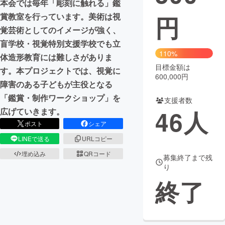
本会では毎年「彫刻に触れる」鑑
円
賞教室を行っています。美術は視
まちづくり・地域活性化
覚芸術としてのイメージが強く、
盲学校・視覚特別支援学校でも立
CAMPFIRE for Social Good
CAMPFIRE Creation
110%
体造形教育には難しさがありま
CAMPFIREふるさと納税
machi-ya
コミュニティ
目標金額は
す。本プロジェクトでは、視覚に
600,000円
障害のある子どもが主役となる
「鑑賞・制作ワークショップ」を
支援者数
46
人
広げていきます。
ポスト
シェア
LINEで送る
URLコピー
埋め込み
QRコード
募集終了まで残
り
終了