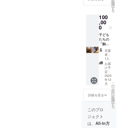
予定し
を
控除に
本会
選
しまし
能で
ており
択
活用で
Web
す
ては、
す。掲
ます。
る
きる領
ページ
「備考
載は
100
収証 ・
へのお
欄」に
「文字
日彫会
,00
名前掲
掲載を
のみ」
支援者
載（ご
0
希望さ
の掲載
円
証（非
希望の
れるお
で、
売品・
子ども
方の
名前を
「ロ
展覧会
たちの
み） ・
必ずご
ゴ・バ
パス
「触れ
展覧会
記入く
ナー」
（同行
るアー
図録へ
ださ
などの
支援
者10名
ト」の
のお名
い。個
掲載は
者：
ま
充実化
前掲載
人名の
1人
行いま
で））
に繋げ
（ご希
ほかに
せん。
お届
・本会
ます。
望の方
ニック
け予
掲載期
活動の
＜リ
のみ）
定：
ネーム
限は定
ご案内
ターン
2023
＊ Web
やイニ
めず、
年12
（会報
＞ ・サ
ページ
シャル
年度ご
こ
月
等送
ンクス
へのお
の
での掲
との報
リ
付） ・
メール
名前掲
タ
載も可
告ペー
ー
支援者
・所得
載に関
ン
能で
詳細を見る
ジでの
を
様のた
控除に
しまし
選
す。掲
掲載を
択
めだけ
活用で
ては、
す
載は
予定し
る
の彫刻
きる領
「備考
「文字
このプロ
ており
鑑賞ツ
収証 ・
欄」に
のみ」
ます。
ジェクト
アー
日彫会
掲載を
の掲載
（ご希
支援者
希望さ
で、
は、
All-In方
望の方
証（非
れるお
「ロ