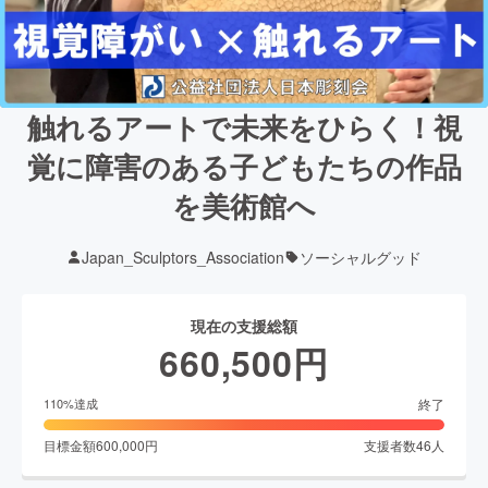
触れるアートで未来をひらく！視
覚に障害のある子どもたちの作品
を美術館へ
Japan_Sculptors_Association
ソーシャルグッド
現在の支援総額
660,500
円
終了
110
%達成
目標金額
600,000
円
支援者数
46
人