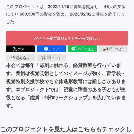
このプロジェクトは、
2022/11/15
に募集を開始し、
46
人の支援
により
660,500
円の資金を集め、
2023/02/02
に募集を終了しま
した
もう一度プロジェクトをやってほしい
ポスト
シェア
LINEで送る
URLコピー
埋め込み
QRコード
本会では毎年「彫刻に触れる」鑑賞教室を行っていま
す。美術は視覚芸術としてのイメージが強く、盲学校・
視覚特別支援学校でも立体造形教育には難しさがありま
す。本プロジェクトでは、視覚に障害のある子どもが主
役となる「鑑賞・制作ワークショップ」を広げていきま
す。
このプロジェクトを見た人はこちらもチェックし