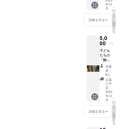
ターン
方々への鑑
年12
＞ ・サ
こ
月
賞支援を行
ンクス
の
リ
メール
タ
うなど、芸
ー
・所得
ン
詳細を見る
を
術の普及を
控除に
選
択
活用で
目的とした
す
る
きる領
社会貢献に
5,0
収証 ・
も尽力して
日彫会
00
円
支援者
いる。現在
子ども
証（非
は会員約230
たちの
売品・
「触れ
名、会友約
展覧会
るアー
パス）
30名で構成
支援
ト」の
・本会
者：
される国内
充実化
活動の
8人
に繋げ
ご案内
で最大規模
お届
ます。
（会報
け予
の彫刻芸術
＜リ
等送
定：
を専門とす
ターン
2023
付） ・
年12
＞ ・サ
本会
る美術団
こ
月
ンクス
Web
の
リ
体。
メール
ページ
タ
ー
・所得
へのお
ン
詳細を見る
を
控除に
名前掲
選
択
活用で
載（ご
す
る
きる領
希望の
収証 ・