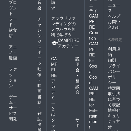
プロ
音
請
ニ
ニュー
ダク
楽
求
ティ
ス
ト
CAM
ヘルプ
クラウドファ
フー
チ
PFI
お問い
ンディングの
ド・
ャ
RE
合わせ
ノウハウを無
飲食
レ
Crea
料で学ぼう
店
ン
tion
各種規定
CAMPFIRE
ジ
CAM
アカデミー
アニ
ス
利用規
PFI
メ・
ポ
約
RE
漫画
ー
CA
説
細則
for
ツ
MP
明
プライ
Soci
ファ
映
FI
会
バシー
al
ッ
像
RE
・
ポリ
Goo
ショ
・
ア
相
シー
d
ン
映
カ
談
特定商
CAM
画
デ
会
取引法
PFI
ゲー
書
ミ
に基づ
RE
ム・
籍
ー
く表記
for
サー
・
と
情報セ
Ente
ビス
雑
は
キュリ
rtain
開発
誌
ク
サ
ティ方
men
出
ラ
ポ
針
t
版
ウ
ー