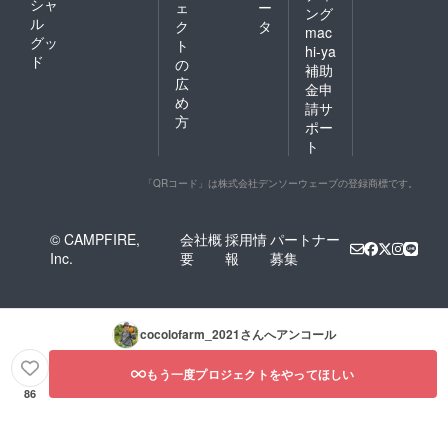
シャ
ェ
ー
ング
ル
ク
タ
mac
グッ
ト
hi-ya
ド
の
補助
広
金申
め
請サ
方
ポー
ト
「QRコード」は株式会社デンソーウェーブの登録商標です。
© CAMPFIRE,
会社概
採用情
パートナー
Inc.
要
報
募集
cocolofarm_2021
さんへアンコール
もう一度プロジェクトをやってほしい
86