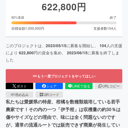
622,800
円
終了
62
%達成
目標金額
1,000,000
円
支援者数
104
人
このプロジェクトは、
2023/05/15
に募集を開始し、
104
人の支援
により
622,800
円の資金を集め、
2023/06/15
に募集を終了しま
した
もう一度プロジェクトをやってほしい
ポスト
シェア
LINEで送る
URLコピー
埋め込み
QRコード
私たちは愛媛県の特産、柑橘を数種類栽培している若手
農家です！その内の一つ「伊予柑」は収穫量の約30％は
傷やサイズなどの理由で、味には全く問題ないのです
が、通常の流通ルートでは販売できず廃棄が発生してい