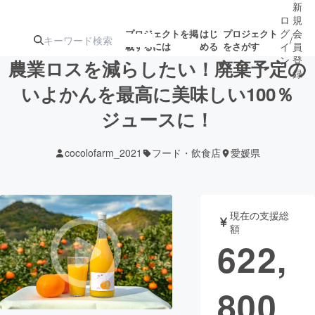
新
ロ
規
グ
会
プロジェクトを掲
はじ
プロジェクト
/
載するには
める
をさがす
イ
員
ン
登
農業ロスを減らしたい！廃棄予定の
録
いよかんを最高に美味しい100％
ジュースに！
人気のプロ
注目のリ
注目の新着プロ
募集終了が近いプ
もうすぐ公開
ジェクト
ターン
ジェクト
ロジェクト
されます
cocolofarm_2021
フード・飲食店
愛媛県
アート・写真
音楽
現在の支援総
テクノロジー・ガジェット
ゲーム・サ
額
622,
映像・映画
書籍・雑誌
800
ビジネス・起業
チャレンジ