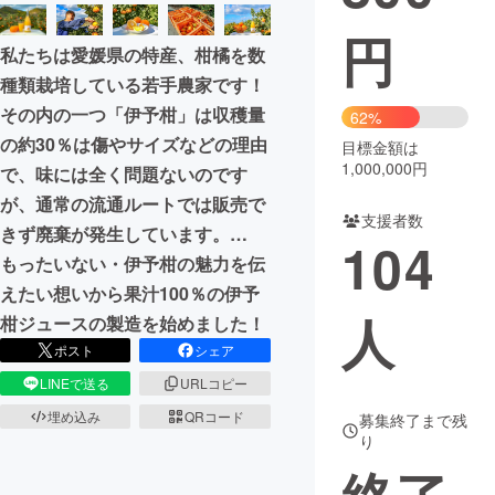
円
まちづくり・地域活性化
私たちは愛媛県の特産、柑橘を数
種類栽培している若手農家です！
CAMPFIRE for Social Good
CAMPFIRE Creation
その内の一つ「伊予柑」は収穫量
62%
CAMPFIREふるさと納税
machi-ya
コミュニティ
の約30％は傷やサイズなどの理由
目標金額は
1,000,000円
で、味には全く問題ないのです
が、通常の流通ルートでは販売で
支援者数
きず廃棄が発生しています。…
104
もったいない・伊予柑の魅力を伝
えたい想いから果汁100％の伊予
人
柑ジュースの製造を始めました！
ポスト
シェア
LINEで送る
URLコピー
埋め込み
QRコード
募集終了まで残
り