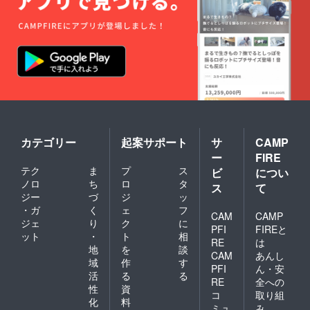
カテゴリー
起案サポート
サ
CAMP
ー
FIRE
テク
ま
プ
ス
ビ
につい
ノロ
ち
ロ
タ
ス
て
ジー
づ
ジ
ッ
・ガ
く
ェ
フ
CAM
CAMP
ジェ
り
ク
に
PFI
FIREと
ット
・
ト
相
RE
は
地
を
談
CAM
あんし
域
作
す
PFI
ん・安
活
る
る
RE
全への
性
資
コ
取り組
化
料
ミュ
み