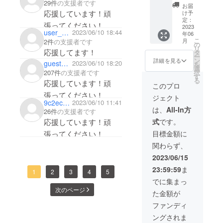
29件
の支援者です
農業ロ
す。 素
会社
お届
スを削
材の良
応援しています！頑
け予
MOTTAINAI
減
さをで
定：
張ってください！
COCOLOFA
「もっ
2023
きる限
user_839aa05df324
2023/06/10 18:44
年06
たいな
り生か
RMを2022年
こ
月
2件
の支援者です
いから
し、ま
の
12月設立。
リ
生まれ
応援してます！
るでそ
タ
ー
た」 伊
高齢化によ
の場で
ン
詳細を見る
guest3b9d8d0276c4
2023/06/10 18:20
を
予柑な
絞った
選
る農業の担
択
207件
の支援者です
らでは
生絞り
す
る
い手の減
応援しています！頑
のすっ
ジュー
このプロ
きりと
スのよ
少、耕作放
張ってください！
ジェクト
した味
うな、
9c2ecaa33d84
2023/06/10 11:41
棄地の増
わいと
素材本
は、
All-In方
26件
の支援者です
加、農作物
酸味、
来の味
式
です。
応援しています！頑
さらに
わいを
の廃棄ロス
は爽や
楽しむ
目標金額に
張ってください！
といった日
かな香
ことが
関わらず、
りが特
本の農業の
できま
長で
す。ほ
2023/06/15
課題を解決
す。 素
どよい
するため、
23:59:59
ま
材の良
甘さで
1
2
3
4
5
さをで
飲みや
様々な企業
でに集まっ
きる限
すく果
次のページ
と連携した
た金額が
り生か
汁100％
プロジェク
し、ま
だから
ファンディ
るでそ
小さい
ト「IMI」を
ングされま
の場で
お子様