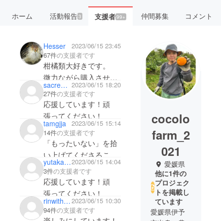
ホーム
活動報告
仲間募集
コメント
支援者
3
99+
Hesser
2023/06/15 23:45
67件
の支援者です
柑橘類大好きです。
微力ながら購入させて
sacred105
2023/06/15 18:20
いただきます。
27件
の支援者です
応援しています！頑
cocolo
張ってください！
tamgjja
2023/06/15 15:14
farm_2
14件
の支援者です
「もったいない」を拾
021
い上げてくださるこ
yutakaishibashi
2023/06/15 14:04
愛媛県
と、感謝します。キズ
3件
の支援者です
他に1件の
があってもおいしいの
応援しています！頑
プロジェク
に廃棄だなんて、農家
トを掲載し
張ってください！
rinwithheart
2023/06/15 10:30
ています
の方はもちろんのこ
94件
の支援者です
愛媛県伊予
と、育ったいよかんに
楽しみにしています！