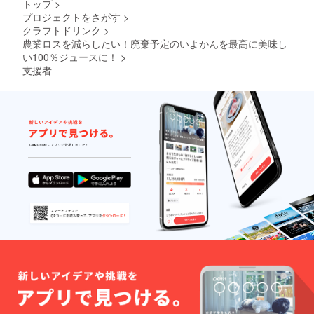
トップ
>
早めに
たラベ
お召し
プロジェクトをさがす
>
ルや注
がりく
意書き
クラフトドリンク
>
ださ
をご確
農業ロスを減らしたい！廃棄予定のいよかんを最高に美味し
い。 ※
認くだ
い100％ジュースに！
>
原材料
さい。
支援者
及び添
※実際に
加物等
お届け
の食品
する
表示は
パッ
お届け
ケージ
商品の
等のデ
ラベル
ザイン
に表記
が異な
されま
る場合
す。 商
があり
品開封
ますの
前には
であら
必ず貼
かじめ
付され
ご了承
たラベ
くださ
ルや注
い。
意書き
をご確
認くだ
さい。
※実際に
お届け