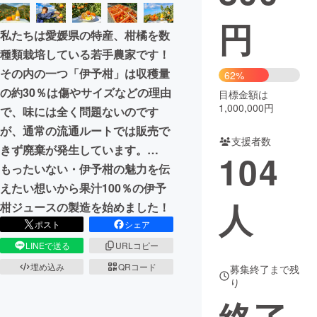
円
まちづくり・地域活性化
私たちは愛媛県の特産、柑橘を数
種類栽培している若手農家です！
CAMPFIRE for Social Good
CAMPFIRE Creation
その内の一つ「伊予柑」は収穫量
62%
CAMPFIREふるさと納税
machi-ya
コミュニティ
の約30％は傷やサイズなどの理由
目標金額は
1,000,000円
で、味には全く問題ないのです
が、通常の流通ルートでは販売で
支援者数
きず廃棄が発生しています。…
104
もったいない・伊予柑の魅力を伝
えたい想いから果汁100％の伊予
人
柑ジュースの製造を始めました！
ポスト
シェア
LINEで送る
URLコピー
埋め込み
QRコード
募集終了まで残
り