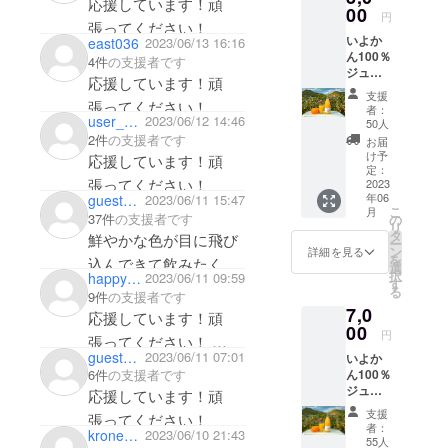
応援しています！頑
00
甘平、せと
円
張ってください！
かなどを栽
いよか
east036
2023/06/13 16:16
ん100％
培してい
4件
の支援者です
ジュー
応援しています！頑
る。
ス IMI
支援
720ml 2
農業経営
張ってください！
者：
本入り
user_2d087bf7f004
2023/06/12 14:46
50人
において課
農業ロ
2件
の支援者です
お届
題である労
スを削
け予
応援しています！頑
減
定：
働力の確保
張ってください！
「もっ
2023
の問題を福
年06
guestdf3c1977e1f4
2023/06/11 15:47
たいな
こ
月
祉事業の力
いから
37件
の支援者です
の
リ
生まれ
タ
を借り、新
鮮やかな色が目に飛び
ー
た」 伊
ン
詳細を見る
たな農業経
を
込んできて飲みたくな
予柑な
選
択
happy biker
2023/06/11 09:59
らでは
営の形を目
す
りました！うちも実家
る
のすっ
9件
の支援者です
指してい
が農家です。大切な試
7,0
きりと
応援しています！頑
る。
した味
00
み、心から応援してい
円
張ってください！
わいと
また、持
guest77b1889071f4
2023/06/11 07:01
ます！頑張ってくださ
いよか
酸味、
新鮮な伊予柑ジュース
続可能な日
ん100％
6件
の支援者です
さらに
い！
の味にも期待していま
ジュー
本の農業創
は爽や
応援しています！頑
ス IMI
かな香
す。
ることを目
支援
張ってください！
720ml 6
りが特
者：
kronecher
2023/06/10 21:43
的に、株式
本入り
長で
55人