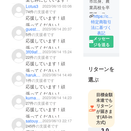
市出身。農
申し訳なくて…
Lotus3
2023/06/15 03:06
業高校を卒
74件
の支援者です
業後、ヨー
https://cocolofarm.base.shop/
応援しています！頑
ロッパの食
特定商取引
張ってください！
文化やワイ
法に基づく
guestbebfbe449764
2023/06/14 20:37
表記
ンに興味を
5件
の支援者です
メッセー
持ち松山市
応援しています！頑
ジを送る
内の料理店
張ってください！
3f09af7bdaf4
2023/06/14 15:24
で7年勤務す
22件
の支援者です
る。 2021年
応援しています！頑
4月に愛媛県
リターンを
張ってください！
北条地区で
harukachi102525
2023/06/14 14:49
就農。
選ぶ
1件
の支援者です
栽培面積
応援しています！頑
420aからス
張ってください！
目標金額
タートし現
kumamikumami
2023/06/14 14:23
未達でも
27件
の支援者です
在630aに規
リターン
応援しています！頑
模拡大。品
が届きま
張ってください！
す
(All-in
目は伊予柑
satouyuuichi
2023/06/13 22:17
方式)
を中心に紅
245件
の支援者です
3,0
まどんな、