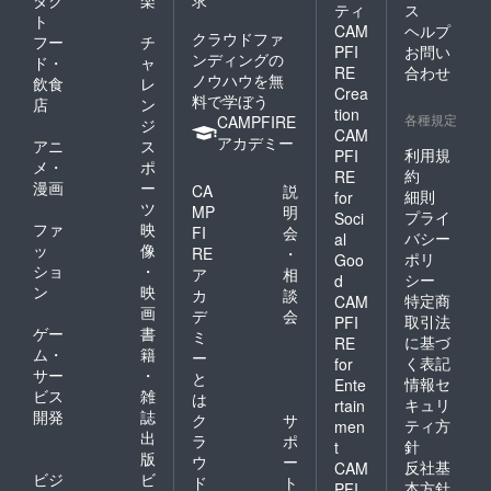
ティ
ス
ト
CAM
ヘルプ
クラウドファ
フー
チ
PFI
お問い
ンディングの
ド・
ャ
RE
合わせ
ノウハウを無
飲食
レ
Crea
料で学ぼう
店
ン
tion
各種規定
CAMPFIRE
ジ
CAM
アカデミー
アニ
ス
利用規
PFI
メ・
ポ
約
RE
漫画
ー
CA
説
細則
for
ツ
MP
明
プライ
Soci
ファ
映
FI
会
バシー
al
ッ
像
RE
・
ポリ
Goo
ショ
・
ア
相
シー
d
ン
映
カ
談
特定商
CAM
画
デ
会
取引法
PFI
ゲー
書
ミ
に基づ
RE
ム・
籍
ー
く表記
for
サー
・
と
情報セ
Ente
ビス
雑
は
キュリ
rtain
開発
誌
ク
サ
ティ方
men
出
ラ
ポ
針
t
版
ウ
ー
反社基
CAM
ビジ
ビ
ド
ト
本方針
PFI