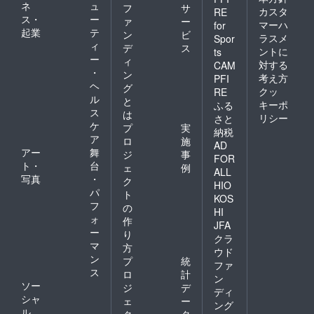
ネ
ュ
フ
サ
カスタ
RE
ス・
ー
ァ
ー
マーハ
for
起業
テ
ン
ビ
ラスメ
Spor
ィ
デ
ス
ントに
ts
ー
ィ
対する
CAM
・
ン
考え方
PFI
ヘ
グ
クッ
RE
ル
と
キーポ
ふる
ス
は
リシー
さと
ケ
プ
実
納税
ア
ロ
施
AD
アー
舞
ジ
事
FOR
ト・
台
ェ
例
ALL
写真
・
ク
HIO
パ
ト
KOS
フ
の
HI
ォ
作
JFA
ー
り
クラ
マ
方
ウド
ン
プ
統
ファ
ス
ロ
計
ン
ソー
ジ
デ
ディ
シャ
ェ
ー
ング
ル
ク
タ