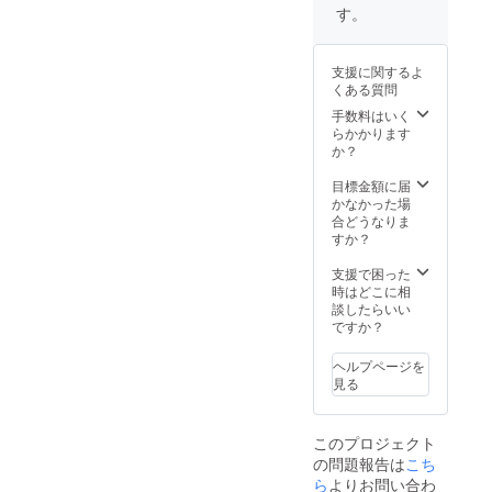
立ち上げ
絞った
も安心
す。
生絞り
る。
してお
ジュー
召し上
スのよ
がり頂
支援に関するよ
うな、
けま
くある質問
素材本
す。 名
来の味
称：伊
手数料はいく
わいを
予柑
らかかります
楽しむ
ジュー
か？
ことが
ス（ス
できま
トレー
目標金額に届
す。ほ
ト） 原
かなかった場
どよい
材料
合どうなりま
甘さで
名：伊
すか？
飲みや
予柑
すく果
（愛媛
支援で困った
汁100％
県産）
時はどこに相
だから
内容
談したらいい
小さい
量：
ですか？
お子様
720ml 2
も安心
本入り
ヘルプページを
してお
賞味期
見る
召し上
限：
がり頂
2024年
けま
1月 保
このプロジェクト
す。 名
存方
の問題報告は
こち
称：伊
法：直
予柑
ら
よりお問い合わ
接日光