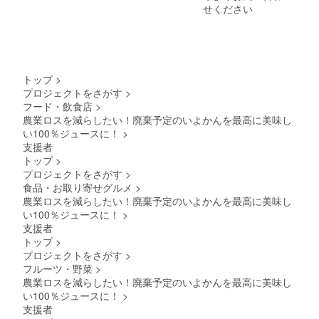
ジュー
を避け
せください
ス（ス
常温で
トレー
保存 ※
ト） 原
開封後
材料
は10℃
名：伊
以下で
予柑
保存
トップ
>
（愛媛
し、お
プロジェクトをさがす
>
県産）
早めに
フード・飲食店
>
内容
お召し
量：
農業ロスを減らしたい！廃棄予定のいよかんを最高に美味し
がりく
720ml 6
ださ
い100％ジュースに！
>
本入り
い。 ※
支援者
賞味期
原材料
トップ
>
限：
及び添
プロジェクトをさがす
>
2024年
加物等
食品・お取り寄せグルメ
>
1月 保
の食品
存方
表示は
農業ロスを減らしたい！廃棄予定のいよかんを最高に美味し
法：直
お届け
い100％ジュースに！
>
接日光
商品の
支援者
を避け
ラベル
トップ
>
常温で
に表記
プロジェクトをさがす
>
保存 ※
されま
開封後
フルーツ・野菜
>
す。 商
は10℃
品開封
農業ロスを減らしたい！廃棄予定のいよかんを最高に美味し
以下で
前には
い100％ジュースに！
>
保存
必ず貼
支援者
し、お
付され