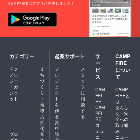
する
パッ
ケージ
等のデ
ザイン
が異な
る場合
があり
ますの
であら
かじめ
カテゴリー
起案サポート
サ
CAMP
ご了承
くださ
ー
FIRE
い。
テク
ま
プ
ス
ビ
につい
ノロ
ち
ロ
タ
ス
て
ジー
づ
ジ
ッ
・ガ
く
ェ
フ
CAM
CAMP
ジェ
り
ク
に
PFI
FIREと
ット
・
ト
相
RE
は
地
を
談
CAM
あんし
域
作
す
PFI
ん・安
活
る
る
RE
全への
性
資
コ
取り組
化
料
ミュ
み
プロ
音
請
ニ
ニュー
ダク
楽
求