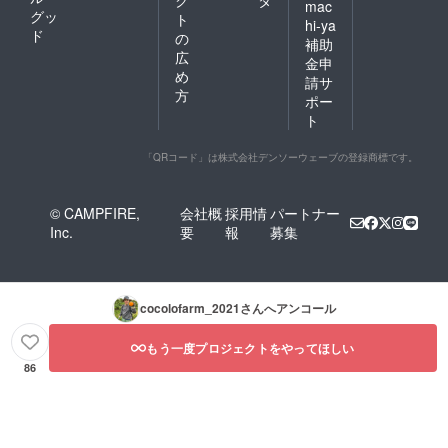
mac
グッ
ト
hi-ya
ド
の
補助
広
金申
め
請サ
方
ポー
ト
「QRコード」は株式会社デンソーウェーブの登録商標です。
© CAMPFIRE,
会社概
採用情
パートナー
Inc.
要
報
募集
cocolofarm_2021
さんへアンコール
もう一度プロジェクトをやってほしい
86