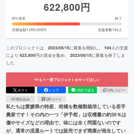
622,800
円
終了
62
%達成
目標金額
1,000,000
円
支援者数
104
人
このプロジェクトは、
2023/05/15
に募集を開始し、
104
人の支援
により
622,800
円の資金を集め、
2023/06/15
に募集を終了しま
した
もう一度プロジェクトをやってほしい
ポスト
シェア
LINEで送る
URLコピー
埋め込み
QRコード
私たちは愛媛県の特産、柑橘を数種類栽培している若手
農家です！その内の一つ「伊予柑」は収穫量の約30％は
傷やサイズなどの理由で、味には全く問題ないのです
が、通常の流通ルートでは販売できず廃棄が発生してい