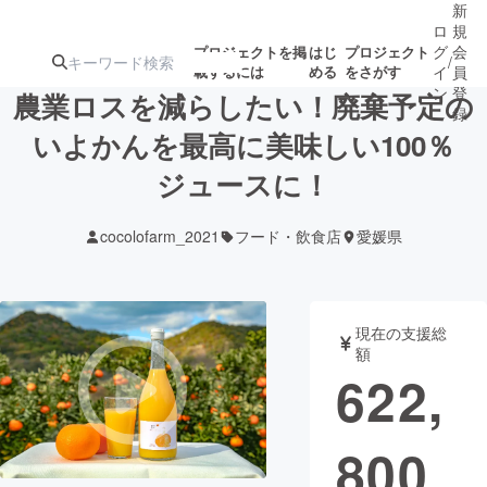
新
ロ
規
グ
会
プロジェクトを掲
はじ
プロジェクト
/
載するには
める
をさがす
イ
員
ン
登
農業ロスを減らしたい！廃棄予定の
録
いよかんを最高に美味しい100％
ジュースに！
人気のプロ
注目のリ
注目の新着プロ
募集終了が近いプ
もうすぐ公開
ジェクト
ターン
ジェクト
ロジェクト
されます
cocolofarm_2021
フード・飲食店
愛媛県
アート・写真
音楽
現在の支援総
テクノロジー・ガジェット
ゲーム・サ
額
622,
映像・映画
書籍・雑誌
800
ビジネス・起業
チャレンジ