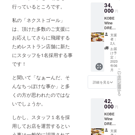
34,
み）＋
行っているところです。
神戸旬
000
円
膳K's
KOBE
Kitchen
私の「ネクストゴール」
Wine
特別
DRESSI
は、頂けた多数のご支援に
コース
NG1本
ペアお
支援
お応えしてさらに飛躍する
セット
食事券
者：
×6カ月
セット
2人
ためレストラン店舗に新た
継続＋
（コー
お届
特別
ス2名様
け予
にスタッフを1名採用する事
コース
分） 今
定：
ペアお
2023
回の支
です！
年06
食事券
援を
こ
月
コース
きっか
の
リ
（特別
と聞いて「なぁーんだ、そ
けに、
タ
ー
コース2
シェフ
ン
詳細を見る
を
んなちっぽけな事か」と多
名様
の料理
選
択
分）
を直接
す
る
くの方が思われたのではな
（送料
味わっ
42,
込
てみた
いでしょうか。
み）
000
いとお
円
考えい
KOBE
ただけ
しかし、スタッフ１名を採
Wine
今回の
た方に
DRESSI
支援を
お勧め
用してお店を運営するとい
NG2本
きっか
のお食
支援
セット
う事は一般的に認識されて
けに、
事券と
者：