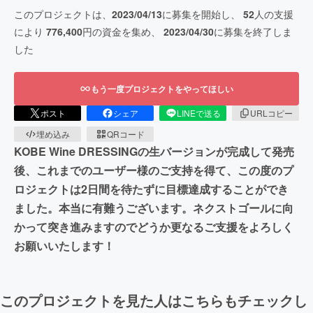
このプロジェクトは、
2023/04/13
に募集を開始し、
52
人の支援
により
776,400
円の資金を集め、
2023/04/30
に募集を終了しま
した
もう一度プロジェクトをやってほしい
ポスト
シェア
LINEで送る
URLコピー
埋め込み
QRコード
KOBE Wine DRESSINGの生バージョンが完成して発売
後、これまでのユーザー様のご支持を得て、この度のプ
ロジェクトは2日間を待たずに目標達成することができ
ました。本当に有難うございます。ネクストゴールに向
かって突き進みますのでどうか更なるご支援をよろしく
お願いいたします！
このプロジェクトを見た人はこちらもチェックし