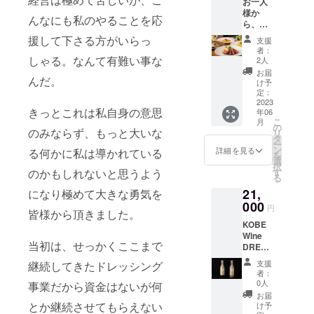
お一人
ます。
様か
※まとめ
んなにも私のやることを応
ら、ペ
て6本の
アお食
配達を
援して下さる方がいらっ
支援
事券で
ご希望
者：
は
しゃる。なんて有難い事な
の方は
2人
ちょっ
必ずコ
お届
んだ。
とと仰
メント
け予
るお声
にてお
定：
も頂戴
2023
知らせ
きっとこれは私自身の意思
年06
いたし
くださ
こ
月
まし
いま
の
のみならず、もっと大いな
リ
た。 私
せ。
タ
ー
として
ン
詳細を見る
る何かに私は導かれている
を
は迂闊
選
択
だった
のかもしれないと思うよう
す
る
と反省
21,
になり極めて大きな勇気を
してお
りま
000
円
皆様から頂きました。
す。 お
KOBE
一人様
Wine
大歓迎
当初は、せっかくここまで
DRESSI
なので
NG2本
す。
支援
継続してきたドレッシング
セット
KOBE
者：
×6カ月
Wine
0人
事業だから資金はないが何
継続
DRESSI
お届
コース
NG2本
とか継続させてもらえない
け予