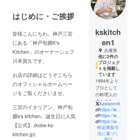
はじめに・ご挨拶
kskitch
皆様こんにちわ。神戸三宮
en1
にある「神戸旬膳K's
兵庫県
Kitchen」のオーナーシェフ
他に2件の
川本賀久です。
プロジェク
トを掲載し
ています
お店の詳細はどうぞこちら
1984年より
のオフィシャルホームペー
プロとして
ジをご覧くださいませ。
の料理人の
道を歩み始
kawapon8
三宮のイタリアン、神戸旬
めて36年を
https://www.kobe-ks-kitchen.jp/
過ぎ37年目
https://www.facebook.com/ChefKawapon
膳k's kitchen。誕生日に人気
https://www.youtube.com/channel/UC5XVUzO0UZODr8gBE1_MUXA?view_as=subscriber
になりまし
【公式】 (kobe-ks-
特定商取引
た。
法に基づく
kitchen.jp)
パスタの壁
表記