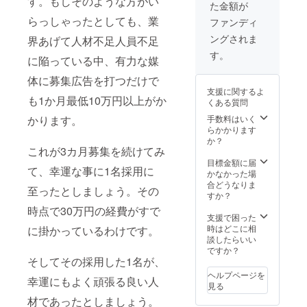
す。もしそのような方がい
た金額が
フの料
セット
理を直
らっしゃったとしても、業
【お食
ファンディ
接味
事券の
ングされま
界あげて人材不足人員不足
わって
有効期
みたい
限】
す。
に陥っている中、有力な媒
とお考
2023年
えいた
6月リ
体に募集広告を打つだけで
だけた
ターン
支援に関するよ
方にお
お届け
も1か月最低10万円以上がか
くある質問
勧めの
地～
フル
2023年
かります。
手数料はいく
セット
11月30
らかかります
【お食
日まで
か？
これが3カ月募集を続けてみ
事券の
（但
有効期
し、12
目標金額に届
て、幸運な事に1名採用に
限】
月15日
かなかった場
2023年
～12月
合どうなりま
至ったとしましょう。その
6月リ
31日は
すか？
ターン
除外）
時点で30万円の経費がすで
お届け
※まとめ
支援で困った
地～
てド
時はどこに相
に掛かっているわけです。
2023年
レッシ
談したらいい
11月30
ング6本
ですか？
日まで
そしてその採用した1名が、
を配達
（但
ご希望
ヘルプページを
幸運にもよく頑張る良い人
し、12
の方は
見る
月15日
必ずコ
材であったとしましょう。
～12月
メント