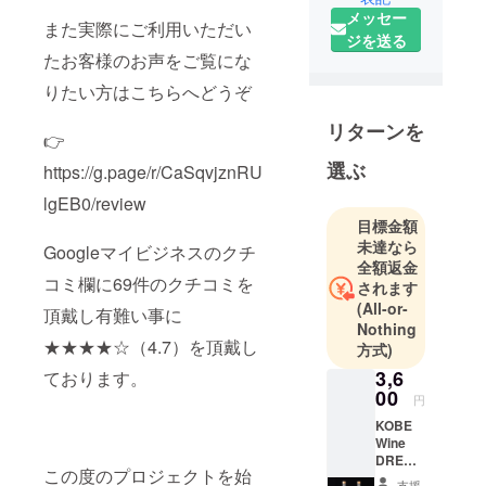
の穴で料理
メッセー
また実際にご利用いただい
人として必
ジを送る
要なことの
たお客様のお声をご覧にな
すべてを学
りたい方はこちらへどうぞ
び、各専門
知識や技術
リターンを
👉
は独学に
選ぶ
https://g.page/r/CaSqvjznRU
て、寿司
屋・魚屋・
lgEB0/review
松阪牛専門
目標金額
未達なら
店企業・神
Googleマイビジネスのクチ
全額返金
戸牛専門店
コミ欄に69件のクチコミを
されます
企業にて20
(All-or-
頂戴し有難い事に
年以上にわ
Nothing
たって学
★★★★☆（4.7）を頂戴し
方式)
び、独自の
3,6
ております。
感性で和と
00
円
イタリアの
KOBE
フュージョ
Wine
DRESSI
ン「和イタ
この度のプロジェクトを始
NG2本
リア旬膳」
支援