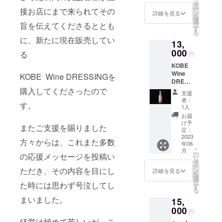
リ
だきま
幸いで
タ
えないオン
ー
接お店にまで来られてその
すね。
ござい
ン
詳細を見る
を
リーワンの
特別
ます。
選
旨を伝えてくださるととも
択
コース
もちろ
美食」をご
す
る
お一人
ん2本と
に、新たに現在販売してい
提供するべ
13,
様仕様
も御支
く日々精進
をお受
000
援者様
る
円
け取り
がご利
を重ねてい
KOBE
いただ
用いた
る。
Wine
くこと
KOBE Wine DRESSINGを
だく事
DRESSI
でご支
には何
NG1本
購入してくださったので
援をよ
の問題
支援
×6カ月
ろしく
もござ
者：
す。
継続
お願い
いませ
1人
コース
いたし
ん。
お届
（送料
ます。
け予
またご支援を賜りました
込
定：
み）
2023
方々からは、これまた多数
年06
こ
月
1300円
の
の応援メッセージを投稿い
リ
（税
タ
ー
込）の
ただき、その内容を目にし
ン
詳細を見る
を
ドレッ
選
択
た時には思わず号泣してし
シング
す
る
を毎月6
まいました。
15,
カ月間
お届け
000
円
いたし
経営は極めて苦しいが、こ