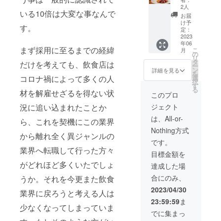
×6カ月
KOBE
のセッ
2人
いる10倍は大変な事なんで
継続
Wine
ト
お届
（送料
DRESSI
【お食
け予
す。
込み）
NGの6
定：
事券の
＋特別
2023
カ月継
有効期
年06
コース
続（各
限】
まず採用に至るまでの経緯
こ
月
ペアお
月1本配
の
2023年
リ
食事券
送）に
タ
6月リ
だけを考えても、飲食店は
ー
セット
加えて
ン
ターン
詳細を見る
を
（特別
神戸旬
コロナ禍によって多くの人
選
お届け
択
コース2
膳K's
す
地～
る
材を解雇せざるを得ない状
名様
Kitchen
2024年
このプロ
分）
でシェ
1月31日
況に追い込まれたことか
ジェクト
フの料
まで
理を直
（但
は、All-or-
ら、これを契機にこの業界
今回の
接味
し、12
Nothing方式
支援を
わって
月15日
から離れ全く異ジャンルの
きっか
みたい
～12月
です。
けに、
とお考
業界へ転職して行った方々
31日は
目標金額を
ドレッ
えいた
除外）
シング
がどれほど多くいたでしょ
だけた
達成した場
をご利
方にお
合にのみ、
うか。それを今更また飲食
用とと
勧めの
もに、
お食事
2023/04/30
業界に戻ろうと考える人は
神戸旬
券と毎
23:59:59
ま
膳K's
月6カ月
少なくなってしまっていま
Kitchen
間お届
でに集まっ
でシェ
けの