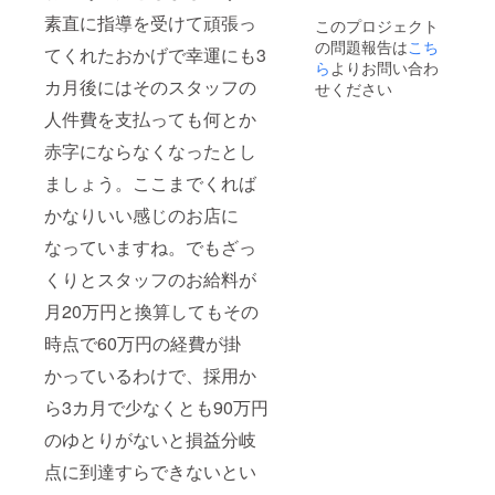
31日は
欄にて
素直に指導を受けて頑張っ
このプロジェクト
除外）
お知ら
の問題報告は
こち
※ドレッ
せくだ
てくれたおかげで幸運にも3
シング
ら
よりお問い合わ
さいま
を12本
カ月後にはそのスタッフの
せ。
せください
まとめ
人件費を支払っても何とか
て配達
ご希望
赤字にならなくなったとし
の方は
その旨
ましょう。ここまでくれば
を必ず
コメン
かなりいい感じのお店に
ト欄に
てお知
なっていますね。でもざっ
らせく
くりとスタッフのお給料が
ださい
ませ。
月20万円と換算してもその
時点で60万円の経費が掛
かっているわけで、採用か
ら3カ月で少なくとも90万円
のゆとりがないと損益分岐
点に到達すらできないとい