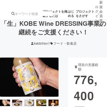
新
ロ
規
グ
会
プロジェクトを掲
はじ
プロジェクト
/
載するには
める
をさがす
イ
員
ン
登
「生」KOBE Wine DRESSING事業の
録
継続をご支援ください！
人気のプロ
注目のリ
注目の新着プロ
募集終了が近いプ
もうすぐ公開
kskitchen1
フード・飲食店
ジェクト
ターン
ジェクト
ロジェクト
されます
アート・写真
音楽
現在の支援総
額
776,
テクノロジー・ガジェット
ゲーム・サ
400
映像・映画
書籍・雑誌
ビジネス・起業
チャレンジ