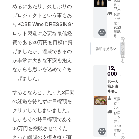
セット
者：
めるにあたり、久しぶりの
というイノ
コース
27人
（送料
ベイティヴ
プロジェクトという事もあ
お届
込
け予
フュージョ
み）
定：
りKOBE Wine DRESSING1
ンの完成に
2023
年06
ロット製造に必要な最低経
至る。
こ
月
1300円
の
まもなく還
リ
費である30万円を目標に掲
（税
タ
ー
込）の
暦を迎える
ン
詳細を見る
げましたが、達成できるの
を
ドレッ
選
にあたり、
択
シング2
す
か非常に大きな不安を抱え
る
益々パワー
本セッ
12,
ト ※2本
全開で兵庫
ながらも思いを込めて立ち
の内1本
000
円
県・神戸の
はでき
上げました。
お一人
No.1食材を
ればお
様お食
友達に
駆使した
するとなんと、たった2日間
事券の
プレゼ
「神戸でし
みのリ
ントし
支援
の経過を待たずに目標額を
ターン
ていた
か出会いな
者：
もご要
だい
0人
いレベルの
クリアしてしまいました。
望があ
て、ご
お届
食材」と
りまし
使用後
け予
しかもその時目標額である
たの
のご感
定：
「神戸旬膳
で、追
2023
想など
30万円を突破させてくだ
K's Kitchen
年06
加させ
たまわ
こ
月
ていた
さった瞬間の支援者様が直
でしか味わ
れれば
の