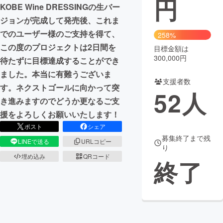
円
KOBE Wine DRESSINGの生バー
まちづくり・地域活性化
ジョンが完成して発売後、これま
でのユーザー様のご支持を得て、
258%
この度のプロジェクトは2日間を
目標金額は
CAMPFIRE for Social Good
CAMPFIRE Creation
300,000円
待たずに目標達成することができ
CAMPFIREふるさと納税
machi-ya
コミュニティ
ました。本当に有難うございま
支援者数
す。ネクストゴールに向かって突
52
人
き進みますのでどうか更なるご支
援をよろしくお願いいたします！
ポスト
シェア
募集終了まで残
LINEで送る
URLコピー
り
埋め込み
QRコード
終了